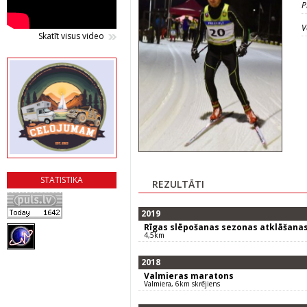
P
V
Skatīt visus video
STATISTIKA
REZULTĀTI
2019
Rīgas slēpošanas sezonas atklāšana
4,5km
2018
Valmieras maratons
Valmiera, 6km skrējiens