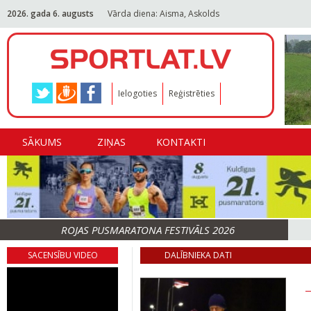
2026. gada 6. augusts
Vārda diena: Aisma, Askolds
Ielogoties
Reģistrēties
SĀKUMS
ZIŅAS
KONTAKTI
ROJAS PUSMARATONA FESTIVĀLS 2026
SACENSĪBU VIDEO
DALĪBNIEKA DATI