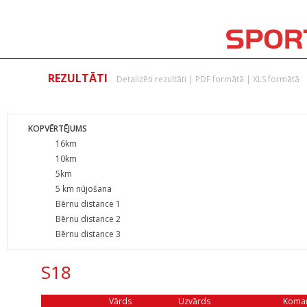
REZULTĀTI
Detalizēti rezultāti
|
PDF formātā
|
XLS formātā
KOPVĒRTĒJUMS
16km
10km
5km
5 km nūjošana
Bērnu distance 1
Bērnu distance 2
Bērnu distance 3
S18
Vārds
Uzvārds
Koma