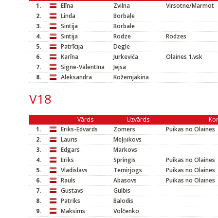
1.
Elīna
Zvilna
Virsotne/Marmot
2.
Linda
Borbale
3.
Sintija
Borbale
4.
Sintija
Rodze
Rodzes
5.
Patrīcija
Degle
6.
Karīna
Jurkeviča
Olaines 1.vsk
7.
Signe-Valentīna
Jejsa
8.
Aleksandra
Kožemjakina
V18
Vārds
Uzvārds
Ko
1.
Eriks-Edvards
Zomers
Puikas no Olaines
2.
Lauris
Meļņikovs
3.
Edgars
Markovs
4.
Eriks
Springis
Puikas no Olaines
5.
Vladislavs
Temirjogs
Puikas no Olaines
6.
Rauls
Abasovs
Puikas no Olaines
7.
Gustavs
Gulbis
8.
Patriks
Balodis
9.
Maksims
Volčenko