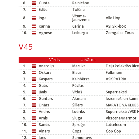
6.
Gunta
Reinicāne
7.
Edīte
Tolēna
-
Vītuma-
8.
Inga
Alle Hop
Jaunzeme
9.
Karīna
Ceriņa
ASI Ski-box
10.
Agnese
Leiburga
Zemgales Ziņas
V45
Vārds
Uzvārds
1.
Anatolijs
Macuks
Deju kolektīvs Bic
2.
Oskars
Blaus
Folkmaņi
3.
Kaspars
Kalnbērzs
ASK PATRIA
4.
Gatis
Pūcītis
5.
Jānis
Vītiņš
Superrieksti
6.
Guntars
Akmans
Iezemieši un kaimi
7.
Einārs
Šillers
MARATONA KLUBS
8.
Andris
Ludriks
Superrieksti /VSK 
9.
Arnis
Sluga
Virsotne/Marmot
10.
Sandis
Sproģis
Lattelecom
11.
Ainārs
Čops
Čop Čop
12.
Juris
Semjonovs