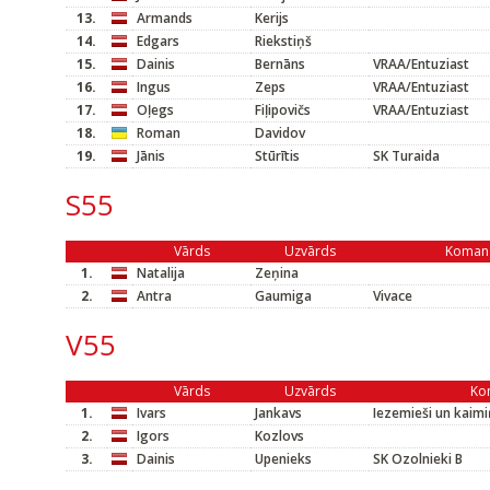
13.
Armands
Kerijs
14.
Edgars
Riekstiņš
15.
Dainis
Bernāns
VRAA/Entuziast
16.
Ingus
Zeps
VRAA/Entuziast
17.
Oļegs
Fiļipovičs
VRAA/Entuziast
18.
Roman
Davidov
19.
Jānis
Stūrītis
SK Turaida
S55
Vārds
Uzvārds
Koman
1.
Natalija
Zeņina
2.
Antra
Gaumiga
Vivace
V55
Vārds
Uzvārds
Ko
1.
Ivars
Jankavs
Iezemieši un kaimi
2.
Igors
Kozlovs
3.
Dainis
Upenieks
SK Ozolnieki B