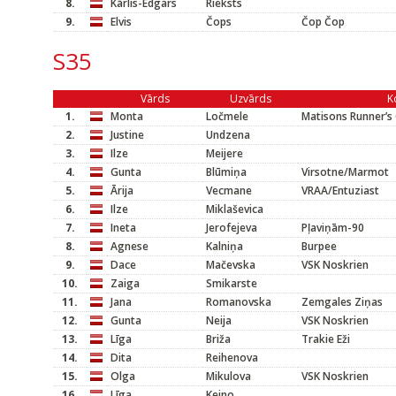
8.
Kārlis-Edgars
Rieksts
9.
Elvis
Čops
Čop Čop
S35
Vārds
Uzvārds
K
1.
Monta
Ločmele
Matisons Runner’s 
2.
Justine
Undzena
3.
Ilze
Meijere
4.
Gunta
Blūmiņa
Virsotne/Marmot
5.
Ārija
Vecmane
VRAA/Entuziast
6.
Ilze
Miklaševica
7.
Ineta
Jerofejeva
Pļaviņām-90
8.
Agnese
Kalniņa
Burpee
9.
Dace
Mačevska
VSK Noskrien
10.
Zaiga
Smikarste
11.
Jana
Romanovska
Zemgales Ziņas
12.
Gunta
Neija
VSK Noskrien
13.
Līga
Briža
Trakie Eži
14.
Dita
Reihenova
15.
Olga
Mikulova
VSK Noskrien
16.
Līga
Keino