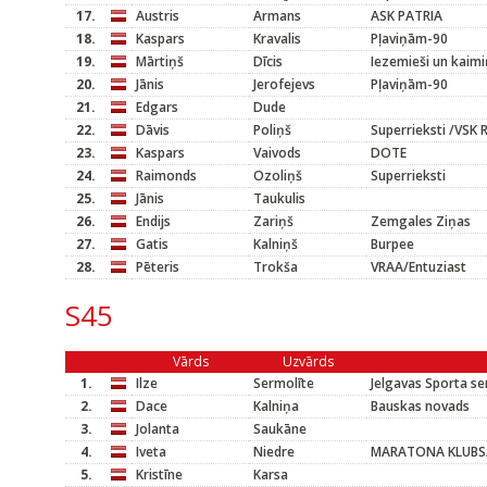
17.
Austris
Armans
ASK PATRIA
18.
Kaspars
Kravalis
Pļaviņām-90
19.
Mārtiņš
Dīcis
Iezemieši un kaimi
20.
Jānis
Jerofejevs
Pļaviņām-90
21.
Edgars
Dude
22.
Dāvis
Poliņš
Superrieksti /VSK R
23.
Kaspars
Vaivods
DOTE
24.
Raimonds
Ozoliņš
Superrieksti
25.
Jānis
Taukulis
26.
Endijs
Zariņš
Zemgales Ziņas
27.
Gatis
Kalniņš
Burpee
28.
Pēteris
Trokša
VRAA/Entuziast
S45
Vārds
Uzvārds
1.
Ilze
Sermolīte
Jelgavas Sporta se
2.
Dace
Kalniņa
Bauskas novads
3.
Jolanta
Saukāne
4.
Iveta
Niedre
MARATONA KLUBS/
5.
Kristīne
Karsa