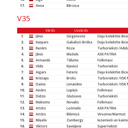
17.
Anna
Bērziņa
V35
Vārds
Uzvārds
1.
Jānis
Girgensons
Deju kolektīvs Bic
2.
Kaspars
Gabaliņš-Briška
Deju kolektīvs Bic
3.
Renārs
Roze
Turborieksti /Adid
4.
Jānis
Mežiels
ASK PATRIA
5.
Armands
Tālums
Folkmaņi
6.
Uldis
Kļaviņš
Turborieksti
7.
Aigars
Feteris
Deju kolektīvs Bic
8.
Kristaps
Broks
Turborieksti /VSK 
9.
Dainis
Limanāns
Turborieksti /VSK 
10.
Ainārs
Lupiķis
Folkmaņi
11.
Didzis
Glušņevs
Turborieksti
12.
Maksims
Novaks
Folkmaņi
13.
Artūrs
Ločmelis
ASK PATRIA
14.
Artūrs
Blūmiņš
Virsotne/Marmot
15.
Miķelis
Zumbergs
Iezemieši un kaimi
16.
Viktors
Saveļjevs
Superrieksti