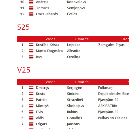
10.
Andrejs
Konovalovs
11.
Tomass
Semjonovs
12.
Emīls-Rihards
Ēvalds
S25
Vārds
Uzvārds
Ko
1.
Kristīne-Krista
Lejniece
Zemgales Ziņas
2.
Marta-Dagmāra
Alksnīte
3.
Ieva
Ozoliņa
V25
Vārds
Uzvārds
1.
Dmitrijs
Serjogins
Folkmaņi
2.
Krists
Siņicins
Deju kolektīvs Bic
3.
Patriks
Strazdiņš
Pļaviņām-90
4.
Mārtiņš
Skoboļevs
ASK PATRIA
5.
Elvis
Rubīns
Pļaviņām-90
6.
Aldis
Graudiņš
Puikas no Olaines
7.
Edgars
Jansons