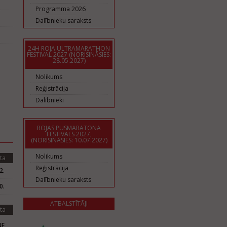
Programma 2026
Dalībnieku saraksts
24H ROJA ULTRAMARATHON
FESTIVAL 2027 (NORISINĀSIES:
28.05.2027)
Nolikums
Reģistrācija
Dalībnieki
ROJAS PUSMARATONA
FESTIVĀLS 2027,
(NORISINĀSIES: 10.07.2027)
Nolikums
ta
Reģistrācija
2.
Dalībnieku saraksts
0.
ATBALSTĪTĀJI
ta
NF