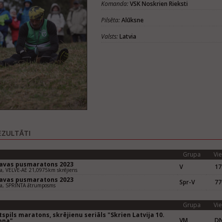
Komanda:
VSK Noskrien Rieksti
Pilsēta:
Alūksne
Valsts:
Latvia
EZULTĀTI
Grupa
Vie
gavas pusmaratons 2023
V
17
va, VELVE-AE 21,0975km skrējiens
gavas pusmaratons 2023
Spr-V
77
va, SPRINTA ātrumposms
Grupa
Vie
spils maratons, skrējienu seriāls "Skrien Latvija 10.
VM
D
ona"