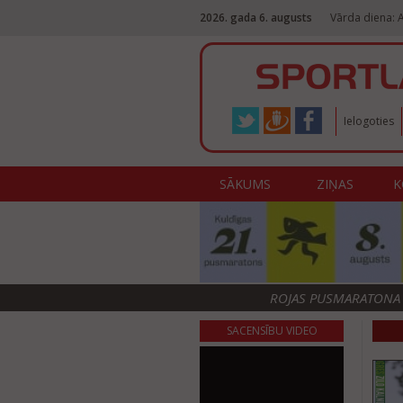
2026. gada 6. augusts
Vārda diena: 
Ielogoties
SĀKUMS
ZIŅAS
K
ROJAS PUSMARATONA F
SACENSĪBU VIDEO