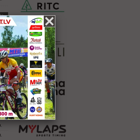
ta
.
.
ta
4.
.
.
4.
ta
9.
.
.
.