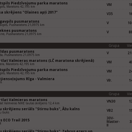
tspils Piedzīvojumu parka maratons
VM
18
pils, Maratons 42,195 km
a skrējiens "Olaines apļi 2017"
V35
16
m
gavpils pusmaratons
V
10
avpils, Pusmaratons 21,0975 km
eknes pusmaratons
V
88
kne, Pusmaratons 21,0975 km
Grupa
Vie
uldas pusmaratons
V
21
da, Pusmaratons 21,0975 km
rtlat Valmieras maratons (LČ maratona skrējienā)
VM
40
era, Maratons 42,195 km
tspils Piedzīvojumu parka maratons
VM
24
pils, Maratons 42,195 km
ējiensoļojums Rīga - Valmiera
Vīr.
14
km
Grupa
Vie
rtlat Valmieras maratons
VN30
13
lat Valmieras NIKE tautas skrējiens 12,4 km
 skrējienu seriāls "Stirnu buks", Āžu kalns
VB2
19
u buks
30V-
s ECO Trail 2015
Master-
3
M
II
 skrējienu seriāls "Stirnu buks", Zebrus ezers un