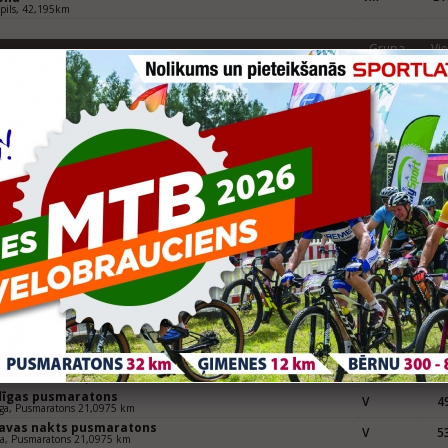
pils, 42,195km
Grupa
Vie
tspils Piedzīvojumu parka maratons
VM
12
pils, 42,195km
pājas pusmaratons
V
88
ja, 21,0975km
Grupa
Vie
uldas pusmaratons
V
13
da, Pusmaratons 21,0975 km
dīgas pusmaratons
V
77
ga, Pusmaratons 21,0975 km
eknes pusmaratons
V
41
kne, Pusmaratons 21,0975 km
pājas pusmaratons
V
12
ja, Pusmaratons 21,0975 km
Grupa
Vie
uldas pusmaratons
V
14
da, Pusmaratons 21,0975 km
rtlat Valmieras maratons
VM
30
era, Maratona skrējiens 42,195 km
dīgas pusmaratons
V
49
ga, Pusmaratons 21,0975 km
gavas nakts pusmaratons
V
53
va, Pusmaratons 21,0975 km