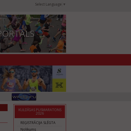
Select Language
▼
PORTĀLS
KULDĪGAS PUSMARATONS
2026
REĢISTRĀCIJA SLĒGTA
Nolikums