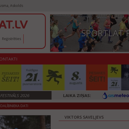
Aisma, Askolds
SPORTLAT 
Reģistrēties
ONTAKTI
ESTIVĀLS 2026
LAIKA ZIŅAS:
DALĪBNIEKA DATI
VIKTORS SAVEĻJEVS