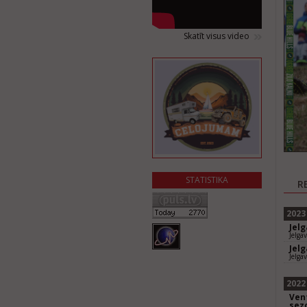
Skatīt visus video
STATISTIKA
R
2023
Jel
Jelga
Jel
Jelga
2022
Vent
sez