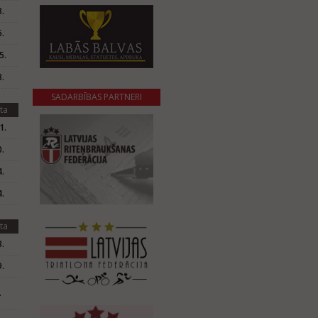
.
.
5.
.
SADARBĪBAS PARTNERI
ta
1.
.
.
.
ta
.
.
.