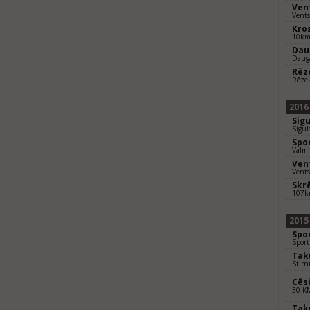
Ven
Vents
Kros
10k
Dau
Daug
Rēz
Rēze
2016
Sig
Sigul
Spo
Valmi
Ven
Vents
Skr
107
2015
Spo
Sport
Taku
Stirn
Cēsi
30 K
Taku