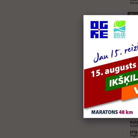
Vents
2019
Ven
Vents
Lie
Liepā
2018
Sig
Sigul
Kul
Kuldī
Rēz
Rēze
Lie
Liepā
2017
Sig
Sigul
Spo
Valmi
Kul
Kuldī
Jel
Jelga