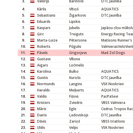
3.
Valērijs
Barinovs
DTC Jaunība
4.
Kārlis
Vītiņš
AQUATICS
5.
Sebastians
Žigarkovs
DTC Jaunība
6.
Eduards
Lipskis
7.
Kaspars
Jubelis
Japāņu cīņu mākslu
8.
Ģirc
Treiguts
Energy Racing Te
9.
Marta-Luize
Pētersone
Matisons Runner's
10.
Roberts
Pūgulis
ValmierasVeloVien
11.
Pāvels
Grigorjevs
Mad Zol Dogs
12.
Gustavs
Vīksne
13.
Aigars
Ločmelis
14.
Karolina
Bulko
AQUATICS
15.
Guntis
Kurošs
DTC Jaunība
16.
Normunds
Langins
VSK Noskrien
17.
Haralds
Meļķerts
AQUATICS
18.
Valdis
Fiļovs
PacPaSevi
19.
Kristers
Zviedris
VBSS Valmiera
20.
Māris
Egle
Cedrus Tropos Rac
21.
Dairis
Ļedovskojs
DTC Jaunība
22.
Dāvis
Zariņš
VBSS triatlons
23.
Uldis
Velps
VSK Noskrien