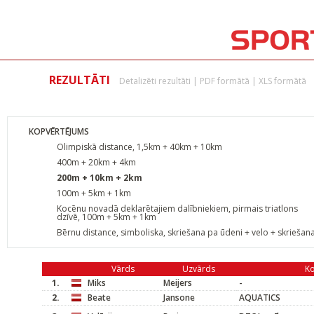
REZULTĀTI
Detalizēti rezultāti
|
PDF formātā
|
XLS formātā
KOPVĒRTĒJUMS
Olimpiskā distance, 1,5km + 40km + 10km
400m + 20km + 4km
200m + 10km + 2km
100m + 5km + 1km
Kocēnu novadā deklarētajiem dalībniekiem, pirmais triatlons
dzīvē, 100m + 5km + 1km
Bērnu distance, simboliska, skriešana pa ūdeni + velo + skriešan
Vārds
Uzvārds
K
1.
Miks
Meijers
-
2.
Beate
Jansone
AQUATICS