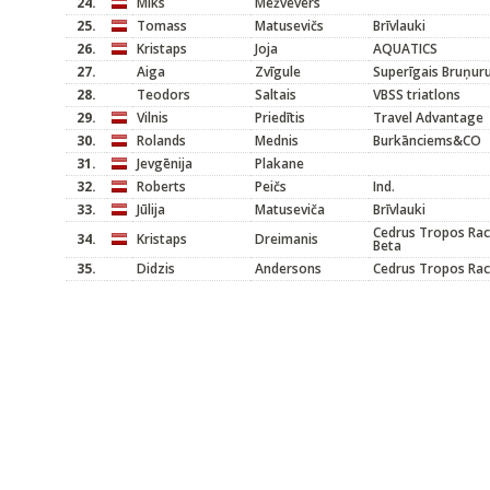
24.
Miks
Mežvēvers
25.
Tomass
Matusevičs
Brīvlauki
26.
Kristaps
Joja
AQUATICS
27.
Aiga
Zvīgule
Superīgais Bruņur
28.
Teodors
Saltais
VBSS triatlons
29.
Vilnis
Priedītis
Travel Advantage
30.
Rolands
Mednis
Burkānciems&CO
31.
Jevgēnija
Plakane
32.
Roberts
Peičs
Ind.
33.
Jūlija
Matuseviča
Brīvlauki
Cedrus Tropos Rac
34.
Kristaps
Dreimanis
Beta
35.
Didzis
Andersons
Cedrus Tropos Rac