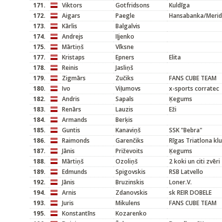
171.
Viktors
Gotfridsons
Kuldīga
172.
Aigars
Paegle
Hansabanka/Meri
173.
Kārlis
Balgalvis
174.
Andrejs
Iļjenko
175.
Mārtiņš
Vīksne
177.
Kristaps
Epners
Elita
178.
Reinis
Jasliņš
179.
Zigmārs
Zučiks
FANS CUBE TEAM
180.
Ivo
Viļumovs
x-sports corratec
182.
Andris
Sapals
Ķegums
183.
Renārs
Lauzis
Eži
184.
Armands
Berķis
185.
Guntis
Kanaviņš
SSK "Bebra"
186.
Raimonds
Garenčiks
Rīgas Triatlona kl
187.
Jānis
Priževoits
Ķegums
188.
Mārtiņš
Ozoliņš
2 koki un citi zvēri
189.
Edmunds
Spigovskis
RSB Latvello
192.
Jānis
Bruzinskis
Loner.V.
194.
Arnis
Zdanovskis
sk REIR DOBELE
193.
Juris
Mikulens
FANS CUBE TEAM
195.
Konstantīns
Kozarenko