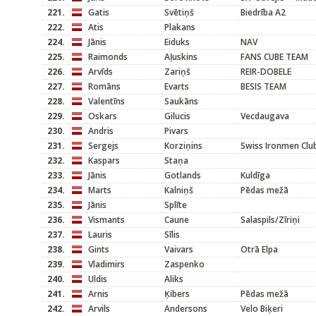
221.
Gatis
Svētiņš
Biedrība A2
222.
Atis
Plakans
224.
Jānis
Eiduks
NAV
225.
Raimonds
Aļuskins
FANS CUBE TEAM
226.
Arvīds
Zariņš
REIR-DOBELE
227.
Romāns
Evarts
BESIS TEAM
228.
Valentīns
Saukāns
229.
Oskars
Gilucis
Vecdaugava
230.
Andris
Pivars
231.
Sergejs
Korziņins
Swiss Ironmen Clu
232.
Kaspars
Staņa
233.
Jānis
Gotlands
Kuldīga
234.
Marts
Kalniņš
Pēdas mežā
235.
Jānis
Splīte
236.
Vismants
Caune
Salaspils/Zīriņi
237.
Lauris
Sīlis
238.
Gints
Vaivars
Otrā Elpa
239.
Vladimirs
Zaspenko
240.
Uldis
Aliks
241.
Arnis
Ķibers
Pēdas mežā
242.
Arvils
Andersons
Velo Biķeri