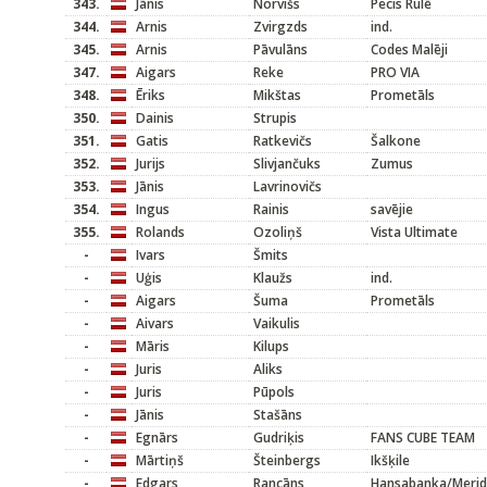
343.
Jānis
Norvišs
Pecis Rulē
344.
Arnis
Zvirgzds
ind.
345.
Arnis
Pāvulāns
Codes Malēji
347.
Aigars
Reke
PRO VIA
348.
Ēriks
Mikštas
Prometāls
350.
Dainis
Strupis
351.
Gatis
Ratkevičs
Šalkone
352.
Jurijs
Slivjančuks
Zumus
353.
Jānis
Lavrinovičs
354.
Ingus
Rainis
savējie
355.
Rolands
Ozoliņš
Vista Ultimate
-
Ivars
Šmits
-
Uģis
Klaužs
ind.
-
Aigars
Šuma
Prometāls
-
Aivars
Vaikulis
-
Māris
Kilups
-
Juris
Aliks
-
Juris
Pūpols
-
Jānis
Stašāns
-
Egnārs
Gudriķis
FANS CUBE TEAM
-
Mārtiņš
Šteinbergs
Ikšķile
-
Edgars
Rancāns
Hansabanka/Meri