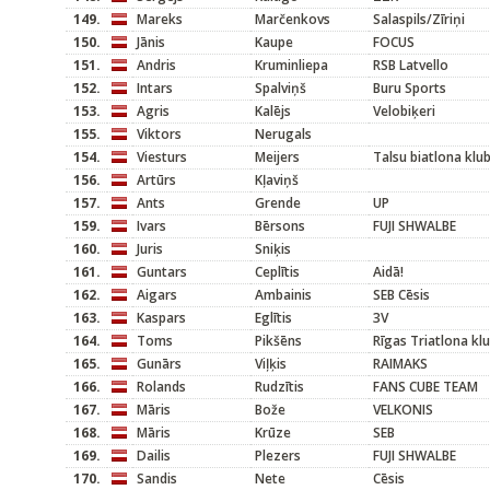
149.
Mareks
Marčenkovs
Salaspils/Zīriņi
150.
Jānis
Kaupe
FOCUS
151.
Andris
Kruminliepa
RSB Latvello
152.
Intars
Spalviņš
Buru Sports
153.
Agris
Kalējs
Velobiķeri
155.
Viktors
Nerugals
154.
Viesturs
Meijers
Talsu biatlona klu
156.
Artūrs
Kļaviņš
157.
Ants
Grende
UP
159.
Ivars
Bērsons
FUJI SHWALBE
160.
Juris
Sniķis
161.
Guntars
Ceplītis
Aidā!
162.
Aigars
Ambainis
SEB Cēsis
163.
Kaspars
Eglītis
3V
164.
Toms
Pikšēns
Rīgas Triatlona kl
165.
Gunārs
Viļķis
RAIMAKS
166.
Rolands
Rudzītis
FANS CUBE TEAM
167.
Māris
Bože
VELKONIS
168.
Māris
Krūze
SEB
169.
Dailis
Plezers
FUJI SHWALBE
170.
Sandis
Nete
Cēsis