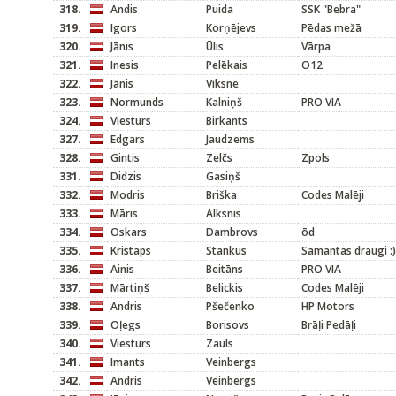
318.
Andis
Puida
SSK "Bebra"
319.
Igors
Korņējevs
Pēdas mežā
320.
Jānis
Ūlis
Vārpa
321.
Inesis
Pelēkais
O12
322.
Jānis
Vīksne
323.
Normunds
Kalniņš
PRO VIA
324.
Viesturs
Birkants
327.
Edgars
Jaudzems
328.
Gintis
Zelčs
Zpols
331.
Didzis
Gasiņš
332.
Modris
Briška
Codes Malēji
333.
Māris
Alksnis
334.
Oskars
Dambrovs
ōd
335.
Kristaps
Stankus
Samantas draugi :)
336.
Ainis
Beitāns
PRO VIA
337.
Mārtiņš
Belickis
Codes Malēji
338.
Andris
Pšečenko
HP Motors
339.
Oļegs
Borisovs
Brāļi Pedāļi
340.
Viesturs
Zauls
341.
Imants
Veinbergs
342.
Andris
Veinbergs