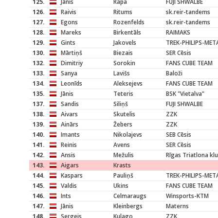
125.
Jānis
Rapa
FUJI SHWALBE
126.
Raivis
Ritums
sk.reir-tandems
127.
Egons
Rozenfelds
sk.reir-tandems
128.
Mareks
Birkentāls
RAIMAKS
129.
Gints
Jakovels
TREK-PHILIPS-MET
130.
Mārtiņš
Biezais
SER Cēsis
132.
Dimitriy
Sorokin
FANS CUBE TEAM
133.
Sanya
Lavišs
Baloži
134.
Leonīds
Aleksejevs
FANS CUBE TEAM
135.
Jānis
Teteris
BSK "Vietalva"
137.
Sandis
Siliņš
FUJI SHWALBE
138.
Aivars
Skutelis
ZZK
139.
Ainārs
Žebers
ZZK
140.
Imants
Nikolajevs
SEB Cēsis
141.
Reinis
Avens
SER Cēsis
142.
Ansis
Mežulis
Rīgas Triatlona kl
143.
Aigars
Krasts
144.
Kaspars
Pauliņš
TREK-PHILIPS-MET
145.
Valdis
Ukins
FANS CUBE TEAM
146.
Ints
Celmaraugs
Winsports-KTM
147.
Jānis
Kleinbergs
Materns
148.
Sergejs
Kulago
ZZK