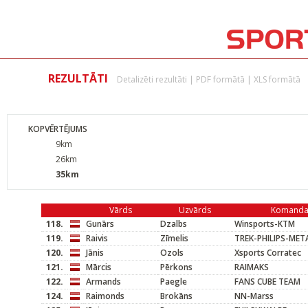
REZULTĀTI
Detalizēti rezultāti
|
PDF formātā
|
XLS formātā
KOPVĒRTĒJUMS
9km
26km
35km
Vārds
Uzvārds
Komand
118.
Gunārs
Dzalbs
Winsports-KTM
119.
Raivis
Zīmelis
TREK-PHILIPS-MET
120.
Jānis
Ozols
Xsports Corratec
121.
Mārcis
Pērkons
RAIMAKS
122.
Armands
Paegle
FANS CUBE TEAM
124.
Raimonds
Brokāns
NN-Marss