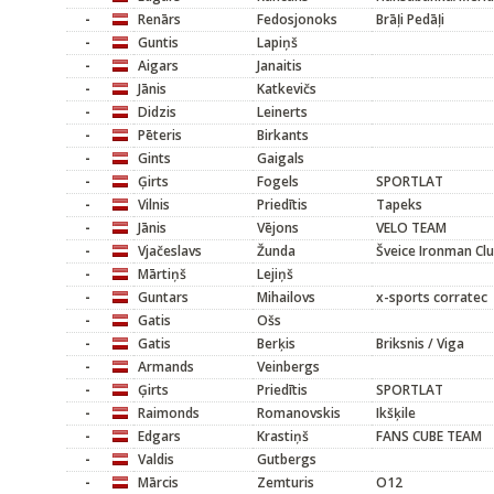
-
Renārs
Fedosjonoks
Brāļi Pedāļi
-
Guntis
Lapiņš
-
Aigars
Janaitis
-
Jānis
Katkevičs
-
Didzis
Leinerts
-
Pēteris
Birkants
-
Gints
Gaigals
-
Ģirts
Fogels
SPORTLAT
-
Vilnis
Priedītis
Tapeks
-
Jānis
Vējons
VELO TEAM
-
Vjačeslavs
Žunda
Šveice Ironman Cl
-
Mārtiņš
Lejiņš
-
Guntars
Mihailovs
x-sports corratec
-
Gatis
Ošs
-
Gatis
Berķis
Briksnis / Viga
-
Armands
Veinbergs
-
Ģirts
Priedītis
SPORTLAT
-
Raimonds
Romanovskis
Ikšķile
-
Edgars
Krastiņš
FANS CUBE TEAM
-
Valdis
Gutbergs
-
Mārcis
Zemturis
O12