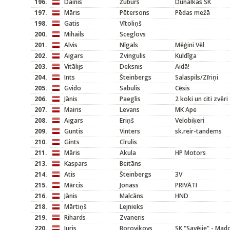
196.
Dainis
Žuburs
Dunalkas SK
197.
Māris
Pētersons
Pēdas mežā
198.
Gatis
Vītoliņš
200.
Mihails
Sceglovs
201.
Alvis
Nīgals
Mēģini Vēl
202.
Aigars
Zvingulis
Kuldīga
203.
Vitālijs
Deksnis
Aidā!
204.
Ints
Šteinbergs
Salaspils/Zīriņi
205.
Gvido
Sabulis
Cēsis
206.
Jānis
Paeglis
2 koki un citi zvēri
207.
Mairis
Levans
MK Ape
208.
Aigars
Eriņš
Velobiķeri
209.
Guntis
Vinters
sk.reir-tandems
210.
Gints
Cīrulis
211.
Māris
Akula
HP Motors
213.
Kaspars
Beitāns
214.
Atis
Šteinbergs
3V
215.
Mārcis
Jonass
PRIVĀTI
216.
Jānis
Malcāns
HND
218.
Mārtiņš
Lejnieks
219.
Rihards
Zvaneris
220.
Juris
Borovikovs
SK "Savējie" - Mad