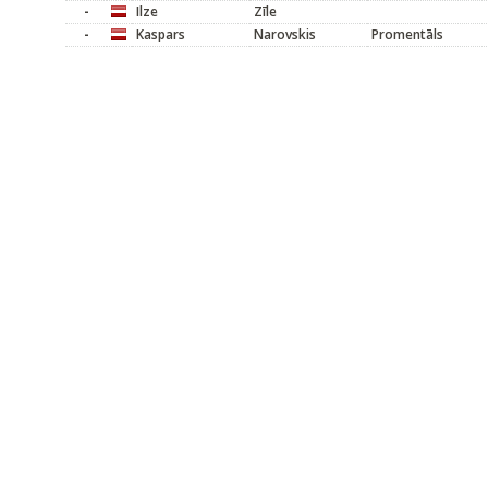
-
Ilze
Zīle
-
Kaspars
Narovskis
Promentāls