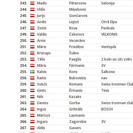
243.
Madis
Pētersons
Selonija
244.
Uldis
Miķelsons
245.
Jurijs
Gončarovs
246.
Andis
Lejiņš
Otrā Elpa
247.
Zintis
Rove
Penkule
249.
Valdis
Čeksters
VELKONIS
250.
Arnis
Vecenāns
251.
Māris
Priedēns
Ventspils
252.
Kristaps
Švāns
253.
Tālis
Paeglis
2 koki un citi zvēri
254.
Māris
Fūrmanis
3V
255.
Kalvis
Kons
Šalkone
256.
Raitis
Bukovskis
nav
259.
Svisčs
Romans
Swiss Ironmen Clu
260.
Gints
Ērmanis
Tinis
261.
Nils
Kazaks
263.
Deniss
Gorba
Swiss Ironman clu
264.
Ingus
Grīntāls
BOSCH
265.
Mārtiņš
Lasmanis
266.
Ingars
Zagorskis
3V
267.
Aldis
Gavars