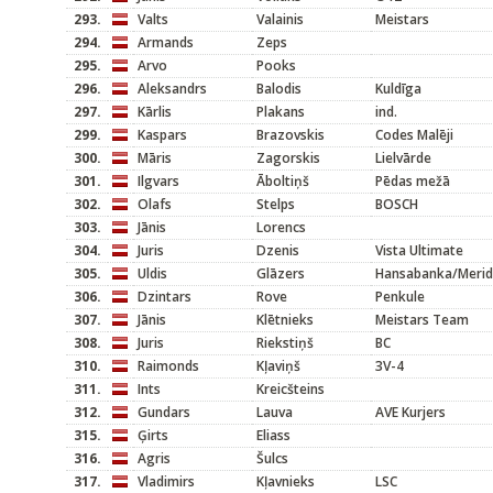
293.
Valts
Valainis
Meistars
294.
Armands
Zeps
295.
Arvo
Pooks
296.
Aleksandrs
Balodis
Kuldīga
297.
Kārlis
Plakans
ind.
299.
Kaspars
Brazovskis
Codes Malēji
300.
Māris
Zagorskis
Lielvārde
301.
Ilgvars
Āboltiņš
Pēdas mežā
302.
Olafs
Stelps
BOSCH
303.
Jānis
Lorencs
304.
Juris
Dzenis
Vista Ultimate
305.
Uldis
Glāzers
Hansabanka/Meri
306.
Dzintars
Rove
Penkule
307.
Jānis
Klētnieks
Meistars Team
308.
Juris
Riekstiņš
BC
310.
Raimonds
Kļaviņš
3V-4
311.
Ints
Kreicšteins
312.
Gundars
Lauva
AVE Kurjers
315.
Ģirts
Eliass
316.
Agris
Šulcs
317.
Vladimirs
Kļavnieks
LSC