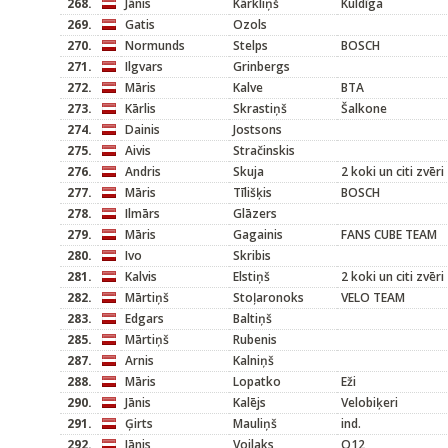
268.
Jānis
Kārkliņš
Kuldīga
269.
Gatis
Ozols
270.
Normunds
Stelps
BOSCH
271.
Ilgvars
Grinbergs
272.
Māris
Kalve
BTA
273.
Kārlis
Skrastiņš
Šalkone
274.
Dainis
Jostsons
275.
Aivis
Stračinskis
276.
Andris
Skuja
2 koki un citi zvēri
277.
Māris
Tīlišķis
BOSCH
278.
Ilmārs
Glāzers
279.
Māris
Gagainis
FANS CUBE TEAM
280.
Ivo
Skribis
281.
Kalvis
Elstiņš
2 koki un citi zvēri
282.
Mārtiņš
Stoļaronoks
VELO TEAM
283.
Edgars
Baltiņš
285.
Mārtiņš
Rubenis
287.
Arnis
Kalniņš
288.
Māris
Lopatko
Eži
290.
Jānis
Kalējs
Velobiķeri
291.
Ģirts
Mauliņš
ind.
292.
Jānis
Voilaks
O12