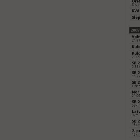
Ori
Dista
KVA
Slē
2009
Val
21,9
Kul
Kul
21,0
SB 2
0,35k
SB 
11,7
SB 
Orie
Nor
21,0
SB 
58k
Lat
8km
SB 
15k
2. 
15k