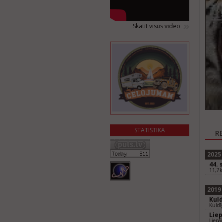
Skatīt visus video
STATISTIKA
R
2025
44.
11,7k
2019
Kul
Kuld
Lie
Liepā