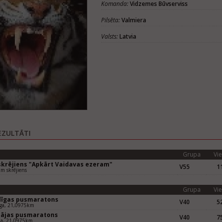
Komanda:
Vidzemes Būvserviss
Pilsēta:
Valmiera
Valsts:
Latvia
EZULTĀTI
Grupa
Vie
 skrējiens "Apkārt Vaidavas ezeram"
V55
11
m skrējiens
Grupa
Vie
dīgas pusmaratons
V40
52
īga, 21,0975km
pājas pusmaratons
V40
75
ja, 21,0975km