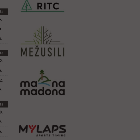
ta
.
.
.
ta
2.
.
2.
.
ta
0.
.
.