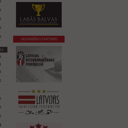
.
.
.
.
.
SADARBĪBAS PARTNERI
ta
.
.
.
.
.
.
.
.
.