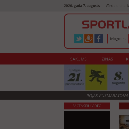
2026. gada 7. augusts
Vārda diena: M
Ielogoties
SĀKUMS
ZIŅAS
K
ROJAS PUSMARATONA F
SACENSĪBU VIDEO