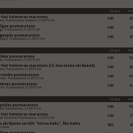
Grupa
Vie
rtlat Valmieras maratons
V40
65
era, Pusmaratona skrējiens 21,0975 km
dīgas pusmaratons
V40
50
ga, Pusmaratons 21,0975 km
gavpils pusmaratons
V40
65
avpils, Pusmaratons 21,0975 km
Grupa
Vie
uldas pusmaratons
V40
10
da, Pusmaratons 21,0975 km
rtlat Valmieras maratons (LČ maratona skrējienā)
V40
86
era, Pusmaratons 21,0975 km
ernieku pusmaratons
V40
10
nieki, Pusmaratons 21,0975 km
eknes pusmaratons
V40
62
kne, Pusmaratons 21,0975 km
Grupa
Vie
iguldas pusmaratons
V40
10
das Pusmaratons, 21,0975 km
rtlat Valmieras maratons
V40
72
lat Valmieras Pusmaratons, 21,0975 km
 skrējienu seriāls "Stirnu buks", Āžu kalns
VB3
45
u buks
dīgas pusmaratons