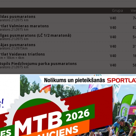
Grupa
Vie
uldas pusmaratons
V40
74
aratons 21,0975 km
rtlat Valmieras maratons
V40
82
aratons 21,0975 km
dīgas pusmaratons (LČ 1/2 maratonā)
V40
54
aratons 21,0975 km
pājas pusmaratons
V40
31
aratons 21,0975km
tlat Vaidavas triatlons
V40
16
km + 18km + 4km
tspils Piedzīvojumu parka pusmaratons
V40
58
aratons 21,0975 km
Grupa
Vie
uldas pusmaratons
V40
39
aratons 21,097km
rtlat Valmieras maratons
V40
67
aratons 21,097km
tlat Vaidavas triatlons
V40
8
+18+4
dīgas Pusmaratons
V40
50
aratons 21,097 km
tspils Piedzīvojumu parka Pusmaratons
V40
49
aratons 21,097 km