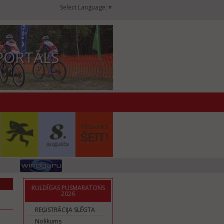
Select Language
▼
PORTĀLS
KULDĪGAS PUSMARATONS
2026
REĢISTRĀCIJA SLĒGTA
Nolikums