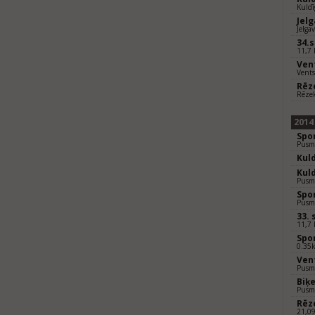
Kuldī
Jel
Jelga
34.
11,7 
Ven
Vents
Rēz
Rēze
2014
Spo
Pusm
Kul
Kul
Pusm
Spo
Pusm
33.
11,7
Spo
0.35
Ven
Pusm
Biķ
Pusm
Rēz
21,0