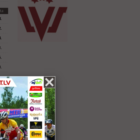
ta
.
.
.
.
.
.
ta
.
.
.
.
.