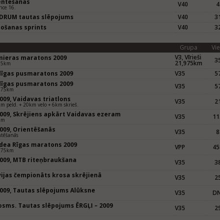
entēšanās
V40
4
nce 16.
DRUM tautas slēpojums
V40
31
pošanas sprints
V40
32
Grupa
Vie
V3, Vīrieši
mieras maratons 2009
35
21,975km
75km
dīgas pusmaratons 2009
V35
57
dīgas pusmaratons 2009
V35
57
975km
009, Vaidavas triatlons
V35
21
m peld. + 20km velo + 6km skrieš.
2009, Skrējiens apkārt Vaidavas ezeram
V35
11
km
2009, Orientēšanās
V35
8
ntēšanās
dea Rīgas maratons 2009
VPP
45
975km
2009, MTB riteņbraukšana
V35
38
m
vijas čempionāts krosa skrējienā
V35
25
2009, Tautas slēpojums Alūksne
V35
D
m
posms. Tautas slēpojums ĒRGĻI – 2009
V35
29
m