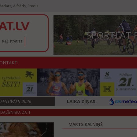
adars, Alfrēds, Fredis
SPORTLAT 
Reģistrēties
ONTAKTI
ESTIVĀLS 2026
LAIKA ZIŅAS:
DALĪBNIEKA DATI
MARTS KALNIŅŠ