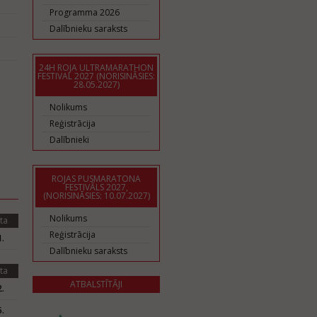
Programma 2026
Dalībnieku saraksts
24H ROJA ULTRAMARATHON
FESTIVAL 2027 (NORISINĀSIES:
28.05.2027)
Nolikums
Reģistrācija
Dalībnieki
ROJAS PUSMARATONA
FESTIVĀLS 2027,
(NORISINĀSIES: 10.07.2027)
Nolikums
ta
Reģistrācija
.
Dalībnieku saraksts
ta
ATBALSTĪTĀJI
.
.