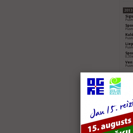
2013
Sig
Pusm
Spo
Pusm
Kul
Pusm
Lie
Pusm
Spor
0,35
Ven
Pusm
2012
Sig
Pusm
Spo
Pusm
Spor
0.35
Kul
Pusm
Ven
Pusm