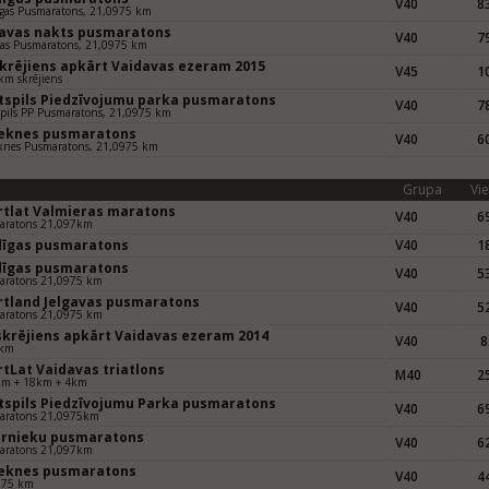
V40
83
gas Pusmaratons, 21,0975 km
gavas nakts pusmaratons
V40
79
vas Pusmaratons, 21,0975 km
skrējiens apkārt Vaidavas ezeram 2015
V45
10
km skrējiens
tspils Piedzīvojumu parka pusmaratons
V40
78
pils PP Pusmaratons, 21,0975 km
eknes pusmaratons
V40
60
knes Pusmaratons, 21,0975 km
Grupa
Vie
rtlat Valmieras maratons
V40
69
aratons 21,097km
dīgas pusmaratons
V40
18
dīgas pusmaratons
V40
53
aratons 21,0975 km
rtland Jelgavas pusmaratons
V40
52
aratons 21,0975 km
 skrējiens apkārt Vaidavas ezeram 2014
V40
8
 km
rtLat Vaidavas triatlons
M40
25
km + 18km + 4km
tspils Piedzīvojumu Parka pusmaratons
V40
69
aratons 21,0975km
ernieku pusmaratons
V40
62
aratons 21,097km
eknes pusmaratons
V40
44
975 km