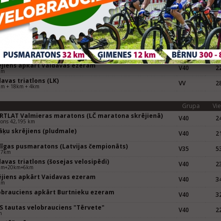
Grupa
Vie
mieras maratons 2011 un LČ maratonā
V40
30
aratons 21,0975 km
EB Kuldīgas pusmaratons, LČ pusmaratonā
V40
31
975km
pājas Pusmaratons 2011, LSVS Latvijas čempionāts
V40
28
maratonā
aratons 21,097 km
ējiens apkārt Vaidavas ezeram
V40
22
km
avas triatlons (LK)
VV
28
km + 18km + 4km
Grupa
Vie
RTLAT Valmieras maratons (LČ maratona skrējienā)
V40
24
tons 42,195 km
āķu skrējiens (pludmale)
V40
21
m
dīgas pusmaratons (Latvijas čempionāts)
V35
53
97km
avas triatlons (šosejas velosipēdi)
V40
23
km+20km+6km
ējiens apkārt Vaidavas ezeram
V40
34
km
obrauciens apkārt Burtnieku ezeram
V40
32
m
S tautas velobrauciens "Tērvete"
V40
22
m