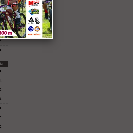
ta
.
.
.
.
.
ta
.
.
.
.
.
.
.