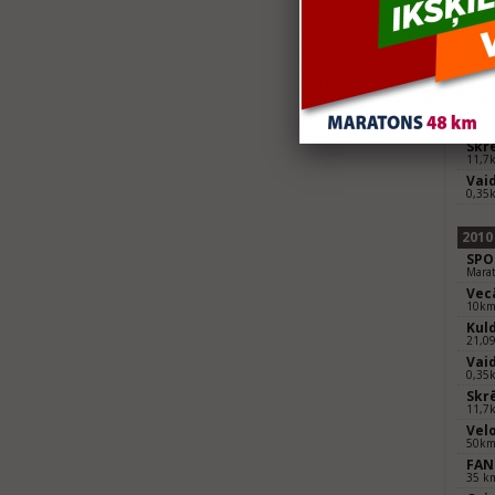
2011
Val
Pusm
6.S
21,0
Lie
pus
Pusm
Skr
11,7
Vaid
0,35
2010
SPO
Mara
Vec
10k
Kul
21,0
Vaid
0,35
Skr
11,7
Vel
50k
FAN
35 k