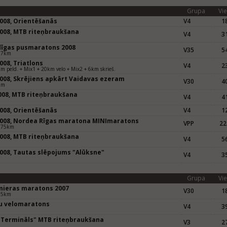
Grupa
Vie
2008, Orientēšanās
V4
18
2008, MTB riteņbraukšana
V4
31
m
dīgas pusmaratons 2008
V35
54
97km
008, Triatlons
V4
23
m peld. + Mix1 + 20km velo + Mix2 + 6km skrieš.
2008, Skrējiens apkārt Vaidavas ezeram
V30
40
km
008, MTB riteņbraukšana
V4
41
m
2008, Orientēšanās
V4
12
2008, Nordea Rīgas maratona MINImaratons
VPP
22
975km
2008, MTB riteņbraukšana
V4
56
m
2008, Tautas slēpojums "Alūksne"
V4
35
m
Grupa
Vie
mieras maratons 2007
V30
18
95km
u velomaratons
V4
39
m
 Termināls" MTB riteņbraukšana
V3
27
m