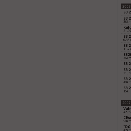
2008
SB 
SB 
36k
Kul
21,0
SB 2
0,35k
SB 
11,7
SB2
36k
SB 
SB 
21,0
SB 
49k
SB 
15k
2007
Val
42,1
Cēs
50k
"DG
42k