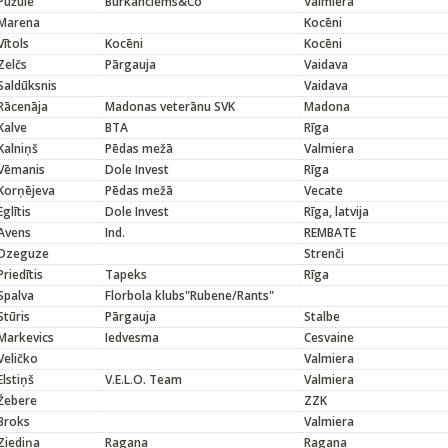
Pužule
Burkānciems&Co
Valmiera
Marena
Kocēni
Vītols
Kocēni
Kocēni
Zelčs
Pārgauja
Vaidava
Saldūksnis
Vaidava
Rācenāja
Madonas veterānu SVK
Madona
Kalve
BTA
Rīga
Kalniņš
Pēdas mežā
Valmiera
Vēmanis
Dole Invest
Rīga
Korņējeva
Pēdas mežā
Vecate
Eglītis
Dole Invest
Rīga, latvija
Avens
Ind.
REMBATE
Dzeguze
Strenči
Priedītis
Tapeks
Rīga
Spalva
Florbola klubs"Rubene/Rants"
Stūris
Pārgauja
Stalbe
Markevics
Iedvesma
Cesvaine
Veličko
Valmiera
Elstiņš
V.E.L.O. Team
Valmiera
Žebere
ZZK
Broks
Valmiera
Ziediņa
Ragana
Ragana