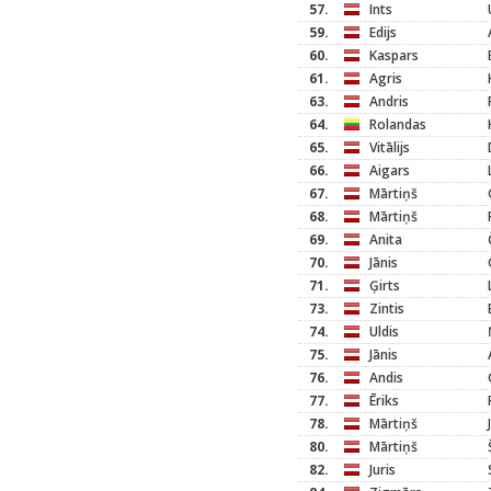
57.
Ints
59.
Edijs
60.
Kaspars
61.
Agris
63.
Andris
64.
Rolandas
65.
Vitālijs
66.
Aigars
67.
Mārtiņš
68.
Mārtiņš
69.
Anita
70.
Jānis
71.
Ģirts
73.
Zintis
74.
Uldis
75.
Jānis
76.
Andis
77.
Ēriks
78.
Mārtiņš
80.
Mārtiņš
82.
Juris