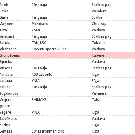
Ābols
Pārgauja
Stalbes pag.
Ceika
Valmiera
Gailis
Pārgauja
Stalbe
Magone
Meridians
Cēsu raj.
Tilta
ZVOC
Vaidava
Jānelsiņš
Pārgauja
Stalbes pag.
Račuka
TVK, LSC
Tukums
Jēkabsons
Kocēnu sporta klubs
Vaidava
Grundšteins
Rubene
Rijnieks
Vaidava
Jansons
Pārgauja
Stalbes pag.
Pundurs
RSB Latvello
Rīga
Katlapa
VIGA
Rīga
Balodis
Pārgauja
Stalbes pag.
Bogdanovs
Valmiera
Meijers
RAIMAKS
Talsi
Ignate
Veģere
VIGA
Rīga
Saldūksnis
Vaidava
Zariņš
Rīga
Lemese
Swiss ironman club
Riga