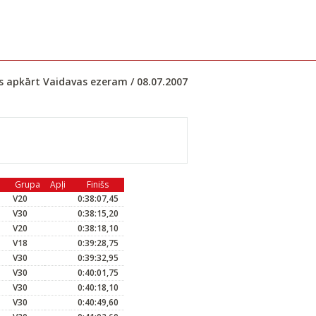
ns apkārt Vaidavas ezeram / 08.07.2007
Grupa
Apļi
Finišs
V20
0:38:07,45
V30
0:38:15,20
V20
0:38:18,10
V18
0:39:28,75
V30
0:39:32,95
V30
0:40:01,75
V30
0:40:18,10
V30
0:40:49,60