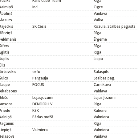
Zučiks
Fans Cube Team
Rīga
Kaimiņš
Ind.
Ogre
Āboliņš
Vaidava
Mazurs
Valka
Rajeckis
SK Cēsis
Rozula, Stalbes pagasts
Bērziņš
Rīga
Feldmanis
Ērģeme
Sifers
Rīga
Eglītis
Rīga
Kuplis
Liepa
Ūlis
Kirtovskis
orfo
Salaspils
Šulcs
Pārgauja
Stalbes pag.
Kaupe
FOCUS
Carnikava
Jēkabsons
Vaidava
Bikše
Lejasjozumi
Lejas Jozumi
Jansons
DENDERI.LV
Rīga
Priede
KSK
Rubene
Kalniņš
Pēdas mežā
Valmiera
Ragainis
Rīga
Liepiņš
Valmiera
Valmiera
Belasovs
Vaidava