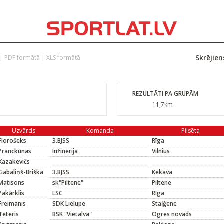
Skrējie
|
PDF formātā
|
XLS formātā
REZULTĀTI PA GRUPĀM
11,7km
Uzvārds
Komanda
Pilsēta
Florošeks
3.BJSS
Rīga
Pranckūnas
Inžinerija
Vilnius
Kazakevičs
Gabaliņš-Briška
3.BJSS
Kekava
Matisons
sk"Piltene"
Piltene
Pakārklis
LSC
Rīga
Freimanis
SDK Lielupe
Staļģene
Teteris
BSK "Vietalva"
Ogres novads