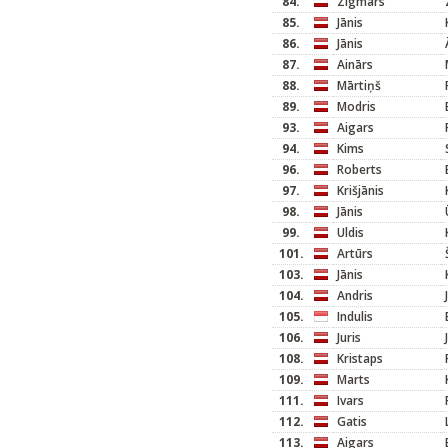
84.
Zigmārs
85.
Jānis
86.
Jānis
87.
Ainārs
88.
Mārtiņš
89.
Modris
93.
Aigars
94.
Kims
96.
Roberts
97.
Krišjānis
98.
Jānis
99.
Uldis
101.
Artūrs
103.
Jānis
104.
Andris
105.
Indulis
106.
Juris
108.
Kristaps
109.
Marts
111.
Ivars
112.
Gatis
113.
Aigars