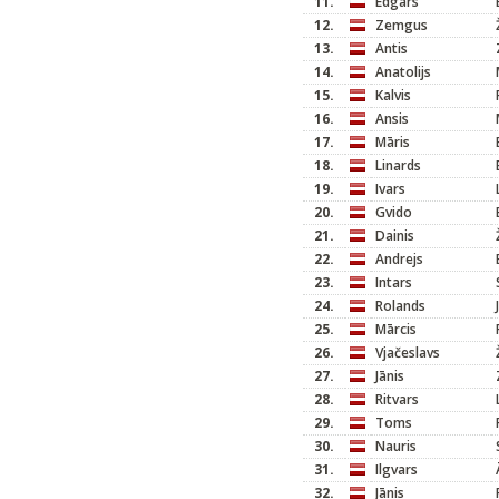
11.
Edgars
12.
Zemgus
13.
Antis
14.
Anatolijs
15.
Kalvis
16.
Ansis
17.
Māris
18.
Linards
19.
Ivars
20.
Gvido
21.
Dainis
22.
Andrejs
23.
Intars
24.
Rolands
25.
Mārcis
26.
Vjačeslavs
27.
Jānis
28.
Ritvars
29.
Toms
30.
Nauris
31.
Ilgvars
32.
Jānis