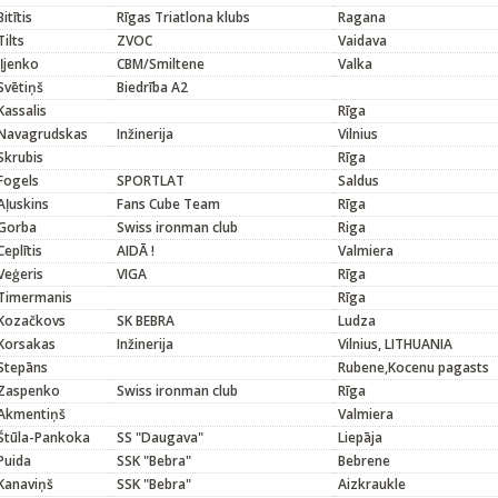
Bitītis
Rīgas Triatlona klubs
Ragana
Tilts
ZVOC
Vaidava
Iļjenko
CBM/Smiltene
Valka
Svētiņš
Biedrība A2
Kassalis
Rīga
Navagrudskas
Inžinerija
Vilnius
Skrubis
Rīga
Fogels
SPORTLAT
Saldus
Aļuskins
Fans Cube Team
Rīga
Gorba
Swiss ironman club
Riga
Ceplītis
AIDĀ !
Valmiera
Veģeris
VIGA
Rīga
Timermanis
Rīga
Kozačkovs
SK BEBRA
Ludza
Korsakas
Inžinerija
Vilnius, LITHUANIA
Stepāns
Rubene,Kocenu pagasts
Zaspenko
Swiss ironman club
Rīga
Akmentiņš
Valmiera
Štūla-Pankoka
SS "Daugava"
Liepāja
Puida
SSK "Bebra"
Bebrene
Kanaviņš
SSK "Bebra"
Aizkraukle