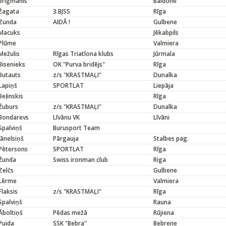
Brigmanis
Baldone
Žagata
3.BJSS
Rīga
Zunda
AIDĀ !
Gulbene
Macuks
Jēkabpils
Plūme
Valmiera
Mežulis
Rīgas Triatlona klubs
Jūrmala
Bisenieks
OK "Purva bridējs"
Rīga
Butauts
z/s "KRASTMAĻI"
Dunalka
Lapiņš
SPORTLAT
Liepāja
Beļinskis
Rīga
Žuburs
z/s "KRASTMAĻI"
Dunalka
Bondarevs
Līvānu VK
Līvāni
Spalviņš
Burusport Team
Jānelsiņš
Pārgauja
Stalbes pag.
Pētersons
SPORTLAT
Rīga
Žunda
Swiss ironman club
Riga
Zelčs
Gulbene
Lērme
Valmiera
Flaksis
z/s "KRASTMAĻI"
Rīga
Spalviņš
Rauna
Āboltiņš
Pēdas mežā
Rūjiena
Puida
SSK "Bebra"
Bebrene