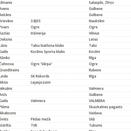
Ulmanis
Salaspils, Zīriņi
Avens
Gulbene
Beitāns
Gulbene
Krievāns
3.BJSS
Naukšēni
Pivars
Ogre
Ogre
Kazlas
Inžinerija
Vilnius
Deksnis
Letes
Lūsis
Talsu biatlona klubs
Talsi
Gailis
Kocēnu Sporta klubs
Kocēni
Rūniks
Rīga
Čuhnova
Ogre 'Vārpa"
Ogre
Grundšteins
Rubene
Linde
SK Rekords
Rīga
Bikše
Lejasjozumi
Ņikuļins
Valmiera
Ančs
Gulbene
Gailis
Valmiera
VALMIERA
Plūme
Skaņkalnes pagasts
Jēkabsons
Vaidava
Šmits
Pēdas mežā
Sēļi
Stūrītis
TVK
Tukums