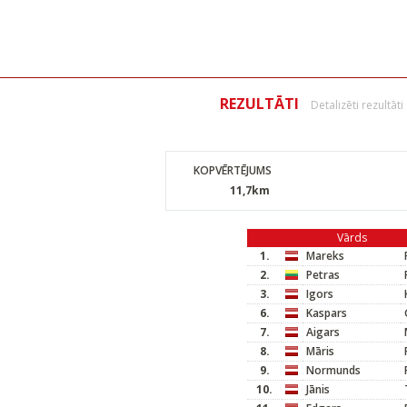
REZULTĀTI
Detalizēti rezultāti
KOPVĒRTĒJUMS
11,7km
Vārds
1.
Mareks
2.
Petras
3.
Igors
6.
Kaspars
7.
Aigars
8.
Māris
9.
Normunds
10.
Jānis