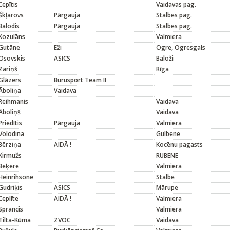
Cepītis
Vaidavas pag.
Škļarovs
Pārgauja
Stalbes pag.
Balodis
Pārgauja
Stalbes pag.
Kozulāns
Valmiera
Gutāne
Eži
Ogre, Ogresgals
Osovskis
ASICS
Baloži
Zariņš
Rīga
Glāzers
Burusport Team II
Āboliņa
Vaidava
Reihmanis
Vaidava
Āboliņš
Vaidava
Priedītis
Pārgauja
Valmiera
Volodina
Gulbene
Bērziņa
AIDĀ !
Kocēnu pagasts
Kirmužs
RUBENE
Beķere
Valmiera
Heinrihsone
Stalbe
Gudriķis
ASICS
Mārupe
Ceplīte
AIDĀ !
Valmiera
Sprancis
Valmiera
Tilta-Kūma
ZVOC
Vaidava