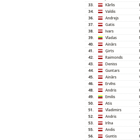
33.
Kārlis
34.
Valdis
36.
Andrejs
37.
Gatis
38.
Ivars
39.
Vladas
40.
Ainārs
41.
Ģirts
42.
Raimonds
43.
Deniss
44.
Guntars
45.
Ainārs
46.
Ervīns
48.
Andris
49.
Emilis
50.
Atis
51.
Vladimirs
52.
Andris
53.
Irīna
55.
Andis
56.
Guntis