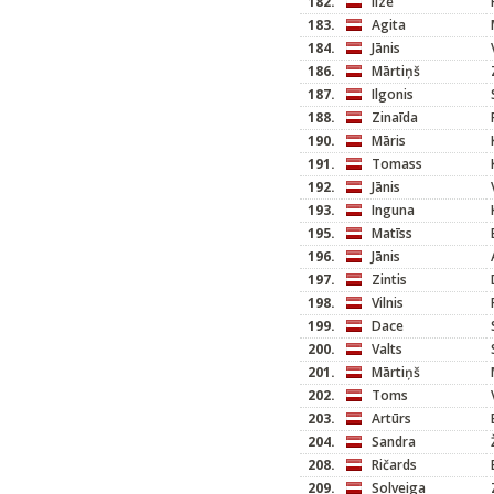
182.
Ilze
183.
Agita
184.
Jānis
186.
Mārtiņš
187.
Ilgonis
188.
Zinaīda
190.
Māris
191.
Tomass
192.
Jānis
193.
Inguna
195.
Matīss
196.
Jānis
197.
Zintis
198.
Vilnis
199.
Dace
200.
Valts
201.
Mārtiņš
202.
Toms
203.
Artūrs
204.
Sandra
208.
Ričards
209.
Solveiga