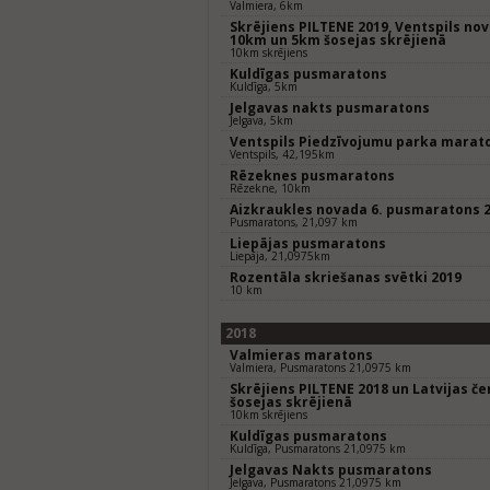
Valmiera, 6km
Skrējiens PILTENE 2019, Ventspils nov
10km un 5km šosejas skrējienā
10km skrējiens
Kuldīgas pusmaratons
Kuldīga, 5km
Jelgavas nakts pusmaratons
Jelgava, 5km
Ventspils Piedzīvojumu parka marat
Ventspils, 42,195km
Rēzeknes pusmaratons
Rēzekne, 10km
Aizkraukles novada 6. pusmaratons 
Pusmaratons, 21,097 km
Liepājas pusmaratons
Liepāja, 21,0975km
Rozentāla skriešanas svētki 2019
10 km
2018
Valmieras maratons
Valmiera, Pusmaratons 21,0975 km
Skrējiens PILTENE 2018 un Latvijas 
šosejas skrējienā
10km skrējiens
Kuldīgas pusmaratons
Kuldīga, Pusmaratons 21,0975 km
Jelgavas Nakts pusmaratons
Jelgava, Pusmaratons 21,0975 km