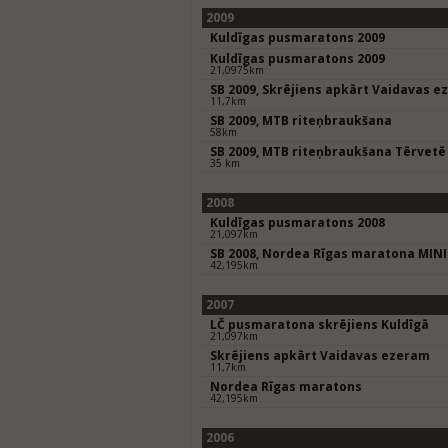
2009
Kuldīgas pusmaratons 2009
Kuldīgas pusmaratons 2009
21,0975km
SB 2009, Skrējiens apkārt Vaidavas 
11,7km
SB 2009, MTB riteņbraukšana
58km
SB 2009, MTB riteņbraukšana Tērvetē
35 km
2008
Kuldīgas pusmaratons 2008
21,097km
SB 2008, Nordea Rīgas maratona MIN
42,195km
2007
LČ pusmaratona skrējiens Kuldīgā
21,097km
Skrējiens apkārt Vaidavas ezeram
11,7km
Nordea Rīgas maratons
42,195km
2006