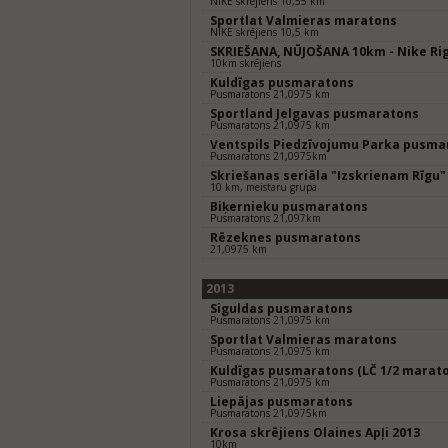
NIKE skrējiens 10,55 km
Sportlat Valmieras maratons
NIKE skrējiens 10,5 km
SKRIEŠANA, NŪJOŠANA 10km - Nike Rig
10km skrējiens
Kuldīgas pusmaratons
Pusmaratons 21,0975 km
Sportland Jelgavas pusmaratons
Pusmaratons 21,0975 km
Ventspils Piedzīvojumu Parka pusma
Pusmaratons 21,0975km
Skriešanas seriāla "Izskrienam Rīgu"
10 km, meistaru grupa
Biķernieku pusmaratons
Pusmaratons 21,097km
Rēzeknes pusmaratons
21,0975 km
2013
Siguldas pusmaratons
Pusmaratons 21,0975 km
Sportlat Valmieras maratons
Pusmaratons 21,0975 km
Kuldīgas pusmaratons (LČ 1/2 marat
Pusmaratons 21,0975 km
Liepājas pusmaratons
Pusmaratons 21,0975km
Krosa skrējiens Olaines Apļi 2013
10km