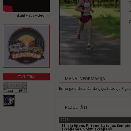
K
P
Skatīt visus video
V
STATISTIKA
MANA INFORMĀCIJA
Esmu garo distanču skrējējs,.Strādāju Rīgas
REZULTĀTI
2026
11. skrējiens Piltene, Latvijas čempi
skrējienā un 5km skrējiens