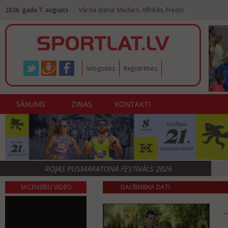
2026. gada 7. augusts
Vārda diena: Madars, Alfrēds, Fredis
Ielogoties
Reģistrēties
SĀKUMS
ZIŅAS
KONTAKTI
ROJAS PUSMARATONA FESTIVĀLS 2026
SACENSĪBU VIDEO
DALĪBNIEKA DATI