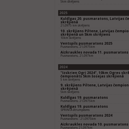
5km skrējiens
2025
Kuldīgas 20. pusmaratons, Latvijas 
skrējienā
21,0975 km skrējiens
10. skrējiens Piltene, Latvijas čempi
skrējienā un 5km skrējiens
10km skrējiens
Ventspils pusmaratons 2025
Pusmaratons, 21,0975km
Aizkraukles novada 11. pusmaratons
Pusmaratons, 21,097km
2024
"Izskrien Ogri 2024", 10km Ogres skrē
čempionāts 5km šosejas skrējienā
5 km skrējiens
9. skrējiens Piltene, Latvijas čempio
skrējienā
5km skrējiens
Kuldīgas 19. pusmaratons
Pusmaratons, 21,0975km
Kuldīgas 19. pusmaratons
SPRINTA ātrumposms
Ventspils pusmaratons 2024
Pusmaratons - 21,0975km
Aizkraukles novada 10. pusmaratons
Pusmaratons 21,097km