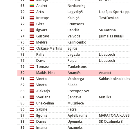
68.
Andrei
Nevlianskij
70.
Artis
Lagzdiņš
Liepājas Sporta pp
71.
Kristaps
Kalniņš
TestDevLab
72.
Girts
Brumsons
73.
Ilgvars
Bebrišs
SK Katrīna
74.
Gustavs
Vaivods
Jūrmalas Rūķīši
75.
Meldra
Kaļiničenko
76.
Oskars-Martins
Eglitis
78.
Ralfs
Lagzda
Libautech
77.
Davis
Paipa
Libautech
79.
Tomass
Tankelsons
80.
Maikls-Niks
Anaņičs
Ananici
81.
Vineta
Veisberga
Saldus boksa klub
82.
Vineta
Sliede
83.
Aleksejs
Protopopovs
84.
Svetlana
Šanceva
Musliks
85.
Una-Selīna
Muižniece
86.
Sabīne
Petra
87.
Ilgonis
Apfelbaums
MARATONA KLUBS
88.
Dainis
Upenieks
SK Ozolnieki B
89.
Imants
Auznieks