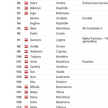
90.
Indra
Urtāne
Žolneroviča skrieš
91.
Mārtiņš
Kopštāls
92.
Inga
Brikmane
93.
Monta
Grudula
Gruduli
94.
Regīna
Kopštāle
95.
Jānis
Marčinkus
SK Ozolnieki A
96.
Raitis
Grasis
Alpha Partners - 
97.
Guntars
Logins
apmācības
98.
Arvīds
Šroms
99.
Vladimirs
Čuprins
100.
Tatjana
Bondere
101.
Viola
Raudziņa
Fearless
102.
Sandris
Sondors
103.
Ilze
Slaide
104.
Ieva
Jaudzeme
105.
Vita
Dimitre
106.
Mihails
Basmanovs
107.
Maija
Vītiņa
108.
Raisa
Marčinkus
109.
Ilzīte
Muižniece
110.
Kitija
Odriņa