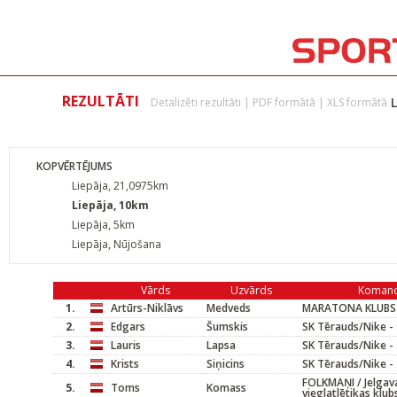
REZULTĀTI
L
Detalizēti rezultāti
|
PDF formātā
|
XLS formātā
KOPVĒRTĒJUMS
Liepāja, 21,0975km
Liepāja, 10km
Liepāja, 5km
Liepāja, Nūjošana
Vārds
Uzvārds
Koman
1.
Artūrs-Niklāvs
Medveds
MARATONA KLUBS
2.
Edgars
Šumskis
SK Tērauds/Nike -
3.
Lauris
Lapsa
SK Tērauds/Nike -
4.
Krists
Siņicins
SK Tērauds/Nike -
FOLKMAŅI / Jelgav
5.
Toms
Komass
vieglatlētikas klub