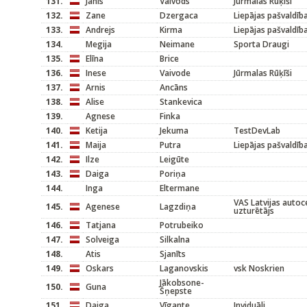
131.
Jānis
Vaivods
Jūrmalas Rūķīši
132.
Zane
Dzergaca
Liepājas pašvaldīb
133.
Andrejs
Kirma
Liepājas pašvaldīb
134.
Megija
Neimane
Sporta Draugi
135.
Elīna
Brice
136.
Inese
Vaivode
Jūrmalas Rūķīši
137.
Arnis
Ancāns
138.
Alise
Stankevica
139.
Agnese
Finka
140.
Ketija
Jekuma
TestDevLab
141.
Maija
Putra
Liepājas pašvaldīb
142.
Ilze
Leigūte
143.
Daiga
Poriņa
144.
Inga
Eltermane
VAS Latvijas autoc
145.
Agenese
Lagzdiņa
uzturētājs
146.
Tatjana
Potrubeiko
147.
Solveiga
Silkalna
148.
Atis
Sjanīts
149.
Oskars
Laganovskis
vsk Noskrien
Jākobsone-
150.
Guna
Šņepste
151.
Daiga
Vīgante
Inviduāli