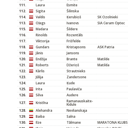
111.
Laura
Esmite
112.
Sigita
Šilinska
114.
Valdis
Ķerubiņš
SK Ozolnieki
113.
Oļegs
Ivanovs
SIA Ceram Optec
115.
Madara
Šildere
116.
Rinolds
Rozentāls
117.
Viktorija
Frišfelde
118.
Gundars
Kristapsons
ASK Patria
119.
Jānis
Jansons
120.
Endžija
Brante
Matilde
121.
Roberts
Džeriņš
Matilda
122.
Kārlis
Strautnieks
123.
Jūlija
Zandersone
124.
Laura
Ķude
125.
Irita
Paulaviča
126.
Silva
Audere
Ramanauskaite-
127.
Kristīna
Kidule
128.
Alehandra
Nevlianskaja
129.
Baiba
Salna
130.
Ilze
Tālmane
MARATONA KLUBS