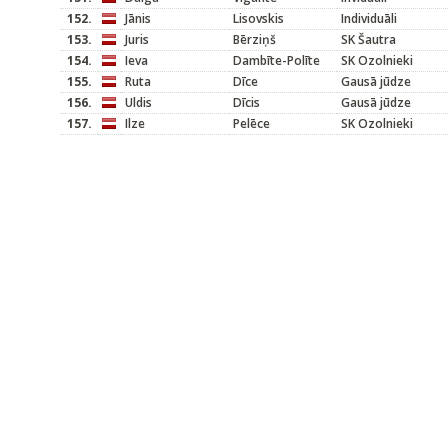
152.
Jānis
Lisovskis
Individuāli
153.
Juris
Bērziņš
SK Šautra
154.
Ieva
Dambīte-Polīte
SK Ozolnieki
155.
Ruta
Dīce
Gausā jūdze
156.
Uldis
Dīcis
Gausā jūdze
157.
Ilze
Pelēce
SK Ozolnieki