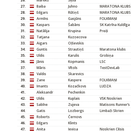
26.
Mareks
Šķila
27.
Baiba
Juhno
MARATONA KLUBS
28.
Edgars
Rūtiņš
MARATONA KLUBS
29.
Armīns
Gasjūns
FOLKMAŅI
30.
Kaspars
Šabāns
SK Katrīna Kuldīga
31.
Natālija
Krupina
Preiļi
32.
Tatjana
Kuzņecova
33.
Aigars
Oļševskis
34.
Guntis
Strautiņš
Maratona klubs
35.
Uldis
Karulis
Grobiņa
36.
Jānis
Kopmanis
LSC
37.
Māris
Vītols
TestDevLab
38.
Valdis
Skarevics
39.
Zane
Kaspere
FOLKMAŅI
40.
Imants
Kozačkovs
LUDZA
41.
Aleksandr
Pechenkin
42.
Uldis
Kuplais
VSK Noskrien
43.
Sabīne
Zujeva
Matisons Runner’s 
44.
Gatis
Lozbergs
Limbaži Skrien
45.
Roberts
Černovs
46.
Edgars
Klints
47.
Anita
Ieviņa
Noskrien Cēsis