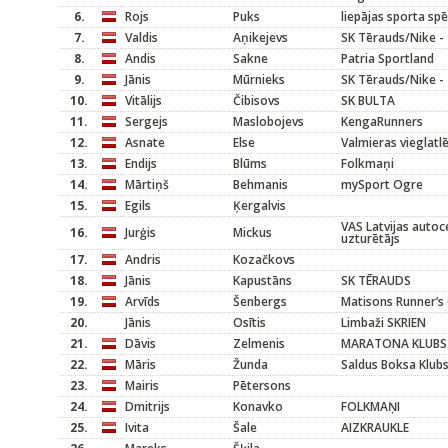
6.
Rojs
Puks
liepājas sporta spē
7.
Valdis
Aņikejevs
SK Tērauds/Nike -
8.
Andis
Sakne
Patria Sportland
9.
Jānis
Mūrnieks
SK Tērauds/Nike -
10.
Vitālijs
Čibisovs
SK BULTA
11.
Sergejs
Maslobojevs
KengaRunners
12.
Asnate
Else
Valmieras vieglatl
13.
Endijs
Blūms
Folkmaņi
14.
Mārtiņš
Behmanis
mySport Ogre
15.
Egils
Ķergalvis
VAS Latvijas autoc
16.
Jurģis
Mickus
uzturētājs
17.
Andris
Kozačkovs
18.
Jānis
Kapustāns
SK TĒRAUDS
19.
Arvīds
Šenbergs
Matisons Runner’s 
20.
Jānis
Osītis
Limbaži SKRIEN
21.
Dāvis
Zelmenis
MARATONA KLUBS
22.
Māris
Žunda
Saldus Boksa Klub
23.
Mairis
Pētersons
24.
Dmitrijs
Konavko
FOLKMAŅI
25.
Ivita
Šale
AIZKRAUKLE