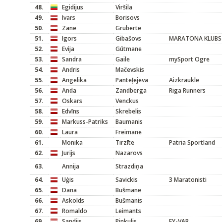
48.
Egidijus
Viršila
49.
Ivars
Borisovs
50.
Zane
Gruberte
51.
Igors
Gibašovs
MARATONA KLUBS
52.
Evija
Gūtmane
53.
Sandra
Gaile
mySport Ogre
54.
Andris
Mačevskis
55.
Angelika
Panteļejeva
Aizkraukle
56.
Anda
Zandberga
Riga Runners
57.
Oskars
Venckus
58.
Edvīns
Skrebelis
59.
Markuss-Patriks
Baumanis
60.
Laura
Freimane
61.
Monika
Tirzīte
Patria Sportland
62.
Jurijs
Nazarovs
63.
Annija
Strazdiņa
64.
Uģis
Savickis
3 Maratonisti
65.
Dana
Bušmane
66.
Askolds
Bušmanis
67.
Romaldo
Leimants
69.
Sandijs
Pinkulis
EY-VAR