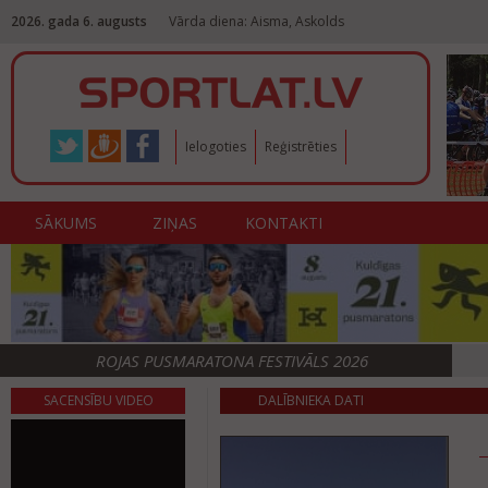
2026. gada 6. augusts
Vārda diena: Aisma, Askolds
Ielogoties
Reģistrēties
SĀKUMS
ZIŅAS
KONTAKTI
ROJAS PUSMARATONA FESTIVĀLS 2026
SACENSĪBU VIDEO
DALĪBNIEKA DATI