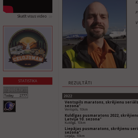
K
P
Skatīt visus video
V
STATISTIKA
REZULTĀTI
2022
Ventspils maratons, skrējienu seriāls
sezona"
Ventspils, 10km
Kuldīgas pusmaratons 2022, skrējienu
Latvija 10. sezona"
Kuldīga, 10km
Liepājas pusmaratons, skrējienu seriā
sezona"
Liepāja, 10km