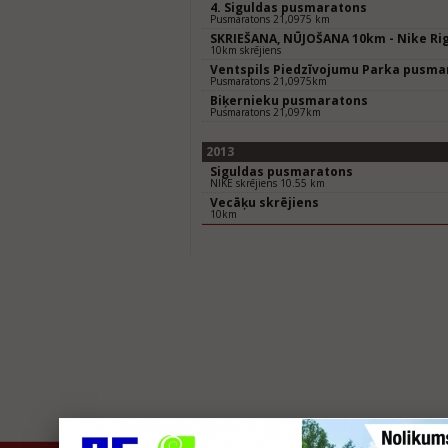
4. Siguldas pusmaratons
Pusmaratons 21,0975 km
SKRIEŠANA, NŪJOŠANA 10km - Nike Rig
10km skrējiens
Ventspils Piedzīvojumu Parka pusma
Pusmaratons 21,0975km
Biķernieku pusmaratons
Pusmaratons 21,097km
2013
Siguldas pusmaratons
NIKE skrējiens 10.55 km
Vecāķu skrējiens
10km