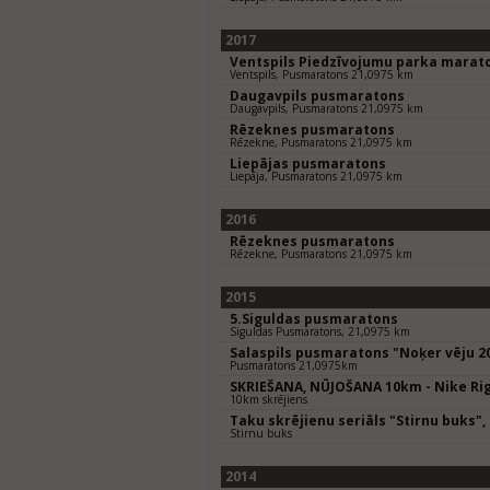
2017
Ventspils Piedzīvojumu parka marat
Ventspils, Pusmaratons 21,0975 km
Daugavpils pusmaratons
Daugavpils, Pusmaratons 21,0975 km
Rēzeknes pusmaratons
Rēzekne, Pusmaratons 21,0975 km
Liepājas pusmaratons
Liepāja, Pusmaratons 21,0975 km
2016
Rēzeknes pusmaratons
Rēzekne, Pusmaratons 21,0975 km
2015
5.Siguldas pusmaratons
Siguldas Pusmaratons, 21,0975 km
Salaspils pusmaratons "Noķer vēju 2
Pusmaratons 21,0975km
SKRIEŠANA, NŪJOŠANA 10km - Nike Rig
10km skrējiens
Taku skrējienu seriāls "Stirnu buks"
Stirnu buks
2014