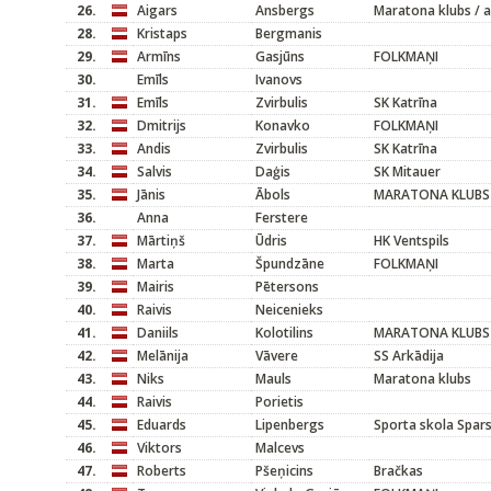
26.
Aigars
Ansbergs
Maratona klubs / a
28.
Kristaps
Bergmanis
29.
Armīns
Gasjūns
FOLKMAŅI
30.
Emīls
Ivanovs
31.
Emīls
Zvirbulis
SK Katrīna
32.
Dmitrijs
Konavko
FOLKMAŅI
33.
Andis
Zvirbulis
SK Katrīna
34.
Salvis
Daģis
SK Mitauer
35.
Jānis
Ābols
MARATONA KLUBS
36.
Anna
Ferstere
37.
Mārtiņš
Ūdris
HK Ventspils
38.
Marta
Špundzāne
FOLKMAŅI
39.
Mairis
Pētersons
40.
Raivis
Neicenieks
41.
Daniils
Kolotilins
MARATONA KLUBS
42.
Melānija
Vāvere
SS Arkādija
43.
Niks
Mauls
Maratona klubs
44.
Raivis
Porietis
45.
Eduards
Lipenbergs
Sporta skola Spar
46.
Viktors
Malcevs
47.
Roberts
Pšeņicins
Bračkas