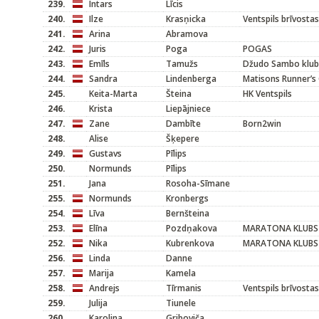
239.
Intars
Līcis
240.
Ilze
Krasņicka
Ventspils brīvosta
241.
Arina
Abramova
242.
Juris
Poga
POGAS
243.
Emīls
Tamužs
Džudo Sambo klubs
244.
Sandra
Lindenberga
Matisons Runner’s 
245.
Keita-Marta
Šteina
HK Ventspils
246.
Krista
Liepājniece
247.
Zane
Dambīte
Born2win
248.
Alise
Šķepere
249.
Gustavs
Pīlips
250.
Normunds
Pīlips
251.
Jana
Rosoha-Sīmane
255.
Normunds
Kronbergs
254.
Līva
Bernšteina
253.
Elīna
Pozdņakova
MARATONA KLUBS
252.
Nika
Kubrenkova
MARATONA KLUBS
256.
Linda
Danne
257.
Marija
Kamela
258.
Andrejs
Tīrmanis
Ventspils brīvosta
259.
Julija
Tiunele
260.
Karolina
Griboviča