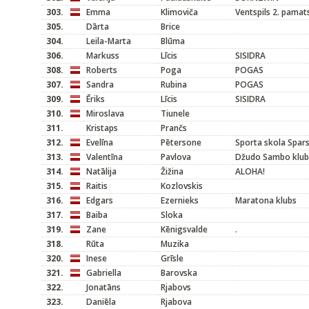
303.
Emma
Klimoviča
Ventspils 2. pamat
305.
Dārta
Brice
304.
Leila-Marta
Blūma
306.
Markuss
Līcis
SISIDRA
308.
Roberts
Poga
POGAS
307.
Sandra
Rubina
POGAS
309.
Ēriks
Līcis
SISIDRA
310.
Miroslava
Tiunele
311.
Kristaps
Prančs
312.
Evelīna
Pētersone
Sporta skola Spar
313.
Valentīna
Pavlova
Džudo Sambo klubs
314.
Natālija
Žižina
ALOHA!
315.
Raitis
Kozlovskis
316.
Edgars
Ezernieks
Maratona klubs
317.
Baiba
Sloka
319.
Zane
Kēnigsvalde
.
318.
Rūta
Muzika
320.
Inese
Grīsle
321.
Gabriella
Barovska
322.
Jonatāns
Rjabovs
323.
Daniēla
Rjabova