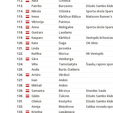
112.
Alita
Ozoliņa
113.
Patriks
Burņevics
Džudo Sambo klubs
114.
Nikola
Ožinska
Sporta skola Spar
115.
Inese
Kārkliņa-Bāliņa
Matisons Runner's
117.
Viktorija
Putniņa
116.
Anna
Melngalve
Sporta skola Spar
118.
Guntars
Ļaudams
119.
Kaspars
Kārkliņš
Ventspils brīvosta
120.
Kate
Daģe
OK Alnis
121.
Linda
Jurovska
122.
Ketlīna
Morica
HK Ventspils
123.
Sāra
Veinberga
124.
Vilte
Tamošaityte
Šiaulių rajono spo
125.
Andis
Buršs-Dalderis
126.
Artūrs
Vērdiņš
127.
Ivan
Anikin
128.
Mikhail
Anikin
129.
Samanta
Bērziņa
Stendes Saule
130.
Gļebs
Čukovs
Džudo Sambo klubs
131.
Oleksii
Kostyrko
Džudo Sambo klubs
132.
Annija
Meļņikova
Saldus novada spo
133.
Kristīne
Liepājniece