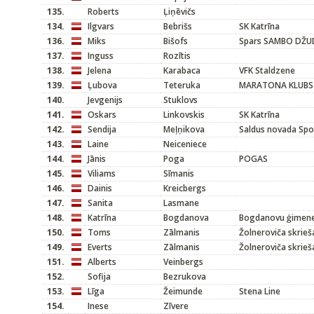
135.
Roberts
Ļiņēvičs
134.
Ilgvars
Bebrišs
SK Katrīna
136.
Miks
Bišofs
Spars SAMBO DŽ
137.
Inguss
Rozītis
138.
Jelena
Karabaca
VFK Staldzene
139.
Ļubova
Teteruka
MARATONA KLUBS
140.
Jevgenijs
Stuklovs
141.
Oskars
Linkovskis
SK Katrīna
142.
Sendija
Meļņikova
Saldus novada Spo
143.
Laine
Neiceniece
144.
Jānis
Poga
POGAS
145.
Viliams
Sīmanis
146.
Dainis
Kreicbergs
147.
Sanita
Lasmane
148.
Katrīna
Bogdanova
Bogdanovu ģimen
150.
Toms
Zālmanis
Žolneroviča skrieš
149.
Everts
Zālmanis
Žolneroviča skrieš
151.
Alberts
Veinbergs
152.
Sofija
Bezrukova
153.
Līga
Žeimunde
Stena Line
154.
Inese
Zīvere