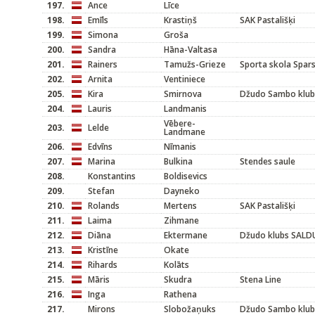
197.
Ance
Līce
198.
Emīls
Krastiņš
SAK Pastališķi
199.
Simona
Groša
200.
Sandra
Hāna-Valtasa
201.
Rainers
Tamužs-Grieze
Sporta skola Spar
202.
Arnita
Ventiniece
205.
Kira
Smirnova
Džudo Sambo klubs
204.
Lauris
Landmanis
Vēbere-
203.
Lelde
Landmane
206.
Edvīns
Nīmanis
207.
Marina
Bulkina
Stendes saule
208.
Konstantins
Boldisevics
209.
Stefan
Dayneko
210.
Rolands
Mertens
SAK Pastališķi
211.
Laima
Zihmane
212.
Diāna
Ektermane
Džudo klubs SALD
213.
Kristīne
Okate
214.
Rihards
Kolāts
215.
Māris
Skudra
Stena Line
216.
Inga
Rathena
217.
Mirons
Slobožaņuks
Džudo Sambo klubs