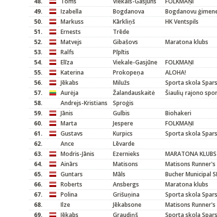
48.
Toms
Viekals-Gasjūns
FOLKMAŅI
49.
Izabella
Bogdanova
Bogdanovu ģimen
50.
Markuss
Kārkliņš
HK Ventspils
51.
Ernests
Trēde
52.
Matvejs
Gibašovs
Maratona klubs
53.
Ralfs
Pīpītis
54.
Elīza
Viekale-Gasjūne
FOLKMAŅI
55.
Katerina
Prokopeņa
ALOHA!
56.
Jēkabs
Milužs
Sporta skola Spar
57.
Aurėja
Žalandauskaitė
Šiaulių rajono spo
58.
Andrejs-Kristians
Sproģis
59.
Jānis
Gulbis
Biohakeri
60.
Marta
Jespere
FOLKMAŅI
61.
Gustavs
Kurpics
Sporta skola Spar
62.
Ance
Lēvarde
63.
Modris-Jānis
Ezernieks
MARATONA KLUBS
64.
Ainārs
Matisons
Matisons Runner's 
65.
Guntars
Māls
Bucher Municipal S
66.
Roberts
Ansbergs
Maratona klubs
67.
Polina
Grišuņina
Sporta skola Spar
68.
Ilze
Jēkabsone
Matisons Runner's 
69.
Jēkabs
Graudiņš
Sporta skola Spar