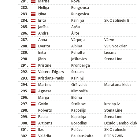
281.
Mārīte
Rove
282.
Nellija
Rungevica
283.
Ņina
Rungevica
284.
Erita
Kalniņa
SK Ozolnieki B
285.
Janīna
Apša
286.
Andra
Ālīte
287.
Anna
Vārpiņa
Vārve
288.
Everita
Albiņa
VSK Noskrien
289.
Inita
Peholte
Liesma
290.
Jānis
Ješkevics
Stena Line
291.
Kristīne
Kronberga
292.
Valters-Edgars
Štrauss
293.
Kristians-Pauls
Kalniņš
294.
Martins
Grīnvalds
Maratona klubs
295.
Agnese
Klimoviča
296.
Marija
Blūma
297.
Gvido
Stolbovs
kmsbp.lv
298.
Roberts
Kaptelijs
Stena Line
299.
Paula
Kaptelija
Stena Line
300.
Artjoms
Borodins
Džudo Sambo klubs
301.
Ilze
Pelēce
SK Ozolnieki
302.
Valērija
Paulauskaite
BORN2WIN