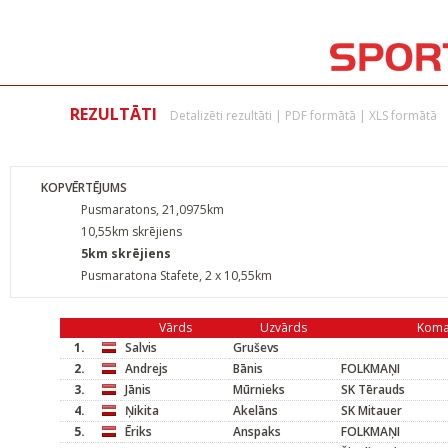
REZULTĀTI
Detalizēti rezultāti
|
PDF formātā
|
XLS formātā
KOPVĒRTĒJUMS
Pusmaratons, 21,0975km
10,55km skrējiens
5km skrējiens
Pusmaratona Stafete, 2 x 10,55km
Vārds
Uzvārds
Kom
1.
Salvis
Gruševs
2.
Andrejs
Bānis
FOLKMAŅI
3.
Jānis
Mūrnieks
SK Tērauds
4.
Ņikita
Akelāns
SK Mitauer
5.
Ēriks
Anspaks
FOLKMAŅI