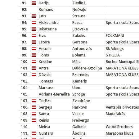
91.
Harijs
Ziediņš
92.
Romans
Ņečvaļs
93.
Juris
Štrauss
94.
Aleksandra
Rassa
Sporta skola Spar
95.
Jekaterina
Ļisovska
96.
Elvis
Zukulis
FOLKMAŅI
97.
Estere
Gersone
Sporta skola Spar
98.
Antons
Antonovičs
Sk Vikings
99.
Toms
Bolams
STRELIA
100.
Kristīne
Māla
Bucher Municipal S
101.
Antra
Dāldere-Ozoliņa
MARATONA KLUBS
102.
Dāvids
Ezernieks
MARATONA KLUBS
103.
Tomass
Ķemeris
104.
Markuss
Uibo
Sporta skola Spar
105.
Adriana-Meredita
Sproģe
Sporta skola Spar
107.
Terēze
Zviedrāne
106.
Sergejs
Harkovs
Ventspils brīvosta
108.
Santa
Vesele
Madafakās
109.
Reinis
Freibergs
110.
Melisa
Galkina
Wood Brothers
111.
Guntars
Āboliņš
Maratona klubs