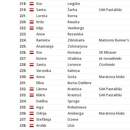
218.
Ilze
Leigūte
219.
Santa
Šarka
SAK Pastališķi
221.
Loreta
Korna
220.
Krišs
Rauska
222.
Edijs
Veinbergs
223.
Anna
Rezevska
224.
Raminta
Zilinskaite
Matisons Runner's
225.
Anastasija
Zolotarjova
226.
Ilze
Komasa
SK Mitauer
227.
Estere
Učaikina
sk novadnieki
228.
Santa
Lorence
Ozolnieki
229.
Veronika
Kalniņa
230.
Anna
Goša
Maratona klubs
231.
Elīna
Burša-Daldere
232.
Lāsma
Krastiņa
SAK Pastališķi
233.
Māris
Krastiņš
SAK Pastališķi
234.
Evelīna
Sproģe
235.
Inga
Robežniece
236.
Odrija
Ansberga
Maratona klubs
237.
Stefānija
Dzene
238.
Arvīds
Līcis