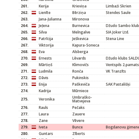
261.
Kerija
Krieviņa
Limbaźi Skrien
262.
Lienīte
Bērziņa
Stendes Saule
263.
Jana-Julianna
Mironova
264.
Jeļena
Burnevica
Džudo Sambo klubs
265.
Silva
Melngalve
SIA Joker Ltd.
266.
Patrīcija
Ješkevica
Stena Line
267.
Viktorija
Kapura-Soneca
268.
Eva
Alsberga
270.
Ernests
Lēvards
Džudo klubs SALD
269.
Mārtiņš
Klimovičs
Ventspils 2.pamat
271.
Ludmila
Ronča
VK Tranzīts
272.
Dāvis
Pukinskis
273.
Enija
Paškeviča
SAK Pastališķi
274.
Kadrija
Mūrniece
Umbraško-
275.
Veronika
Matvejeva
276.
Rauls
Pečaks
277.
Laura
Zauere
278.
Zane
Vēvere
279.
Iveta
Bunce
Bogdanovu ģimen
280.
Guntars
Zīberts