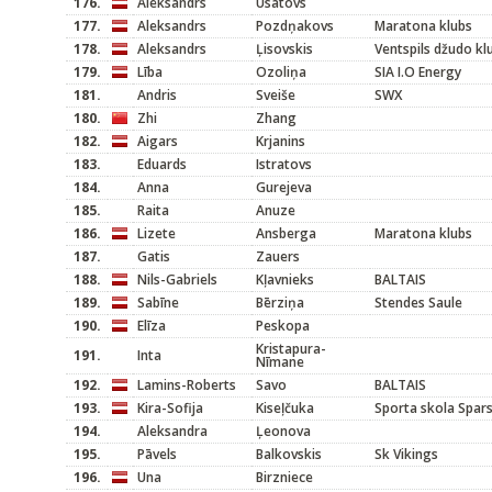
176.
Aleksandrs
Usatovs
177.
Aleksandrs
Pozdņakovs
Maratona klubs
178.
Aleksandrs
Ļisovskis
Ventspils džudo kl
179.
Lība
Ozoliņa
SIA I.O Energy
181.
Andris
Sveiše
SWX
180.
Zhi
Zhang
182.
Aigars
Krjanins
183.
Eduards
Istratovs
184.
Anna
Gurejeva
185.
Raita
Anuze
186.
Lizete
Ansberga
Maratona klubs
187.
Gatis
Zauers
188.
Nils-Gabriels
Kļavnieks
BALTAIS
189.
Sabīne
Bērziņa
Stendes Saule
190.
Elīza
Peskopa
Kristapura-
191.
Inta
Nīmane
192.
Lamins-Roberts
Savo
BALTAIS
193.
Kira-Sofija
Kiseļčuka
Sporta skola Spar
194.
Aleksandra
Ļeonova
195.
Pāvels
Balkovskis
Sk Vikings
196.
Una
Birzniece