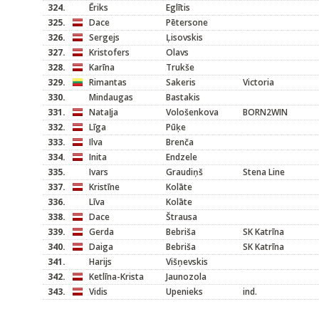
324.
Ēriks
Eglītis
325.
Dace
Pētersone
326.
Sergejs
Ļisovskis
327.
Kristofers
Olavs
328.
Karīna
Trukše
329.
Rimantas
Sakeris
Victoria
330.
Mindaugas
Bastakis
331.
Nataļja
Vološenkova
BORN2WIN
332.
Līga
Pūķe
333.
Ilva
Brenča
334.
Inita
Endzele
335.
Ivars
Graudiņš
Stena Line
337.
Kristīne
Kolāte
336.
Līva
Kolāte
338.
Dace
Štrausa
339.
Gerda
Bebriša
SK Katrīna
340.
Daiga
Bebriša
SK Katrīna
341.
Harijs
Višņevskis
342.
Ketlīna-Krista
Jaunozola
343.
Vidis
Upenieks
ind.