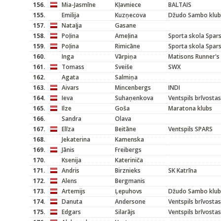
156.
Mia-Jasmīne
Kļavniece
BALTAIS
155.
Emilija
Kuzņecova
Džudo Sambo klubs
157.
Nataļja
Gasane
158.
Poļina
Ameļina
Sporta skola Spar
159.
Poļina
Rimicāne
Sporta skola Spar
160.
Inga
Vārpiņa
Matisons Runner's
161.
Tomass
Sveiše
SWX
162.
Agata
Salmiņa
163.
Aivars
Mincenbergs
INDI
164.
Ieva
Suhaņenkova
Ventspils brīvosta
165.
Ilze
Goša
Maratona klubs
166.
Sandra
Olava
167.
Elīza
Beitāne
Ventspils SPARS
168.
Jekaterina
Kamenska
169.
Jānis
Freibergs
170.
Ksenija
Kateriniča
171.
Andris
Birznieks
SK Katrīna
172.
Alens
Bergmanis
173.
Artemijs
Ļepuhovs
Džudo Sambo klubs
174.
Danuta
Andersone
Ventspils brīvosta
175.
Edgars
Silarājs
Ventspils brīvosta