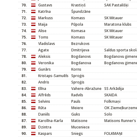
70.
Gustavs
Krastiņš
SAK Pastališķi
71.
Katrīna
Špundzāne
72.
Markuss
Komass
SK Mitauer
73.
Maija
Pūpola
Maratona klubs
74.
Alise
Komasa
SK Mitauer
75.
Toms
Komass
SK Mitauer
76.
Vladislavs
Bezrukovs
77.
Agate
Dmitrijeva
Saldus sporta skol
78.
Aleksis
Bogdanovs
Bogdanovu ģimen
80.
Veronika
Bogdanova
Bogdanovu ģimen
79.
Gunārs
Korns
81.
Kristaps-Samuēls
Sproģis
82.
Andris
Sproģis
83.
Elīna
Vahere-Abražune
SS Arkādija
84.
Alfrēds
Radvils
SKAIDA
85.
Selvins
Pauls
Folkmaņi
86.
Rūta
Meiere
OK Ziemeļkurzem
88.
Daniils
Guks
Solo
87.
Karolīna-Karla
Matisone
Matisons Runner's 
89.
Dzintra
Muceniece
90.
Kaspars
Sniegs
FOLKMAŅI