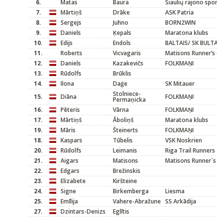
6.
Matas
Baura
Šiaulių rajono spo
7.
Mārtiņš
Drāke
ASK Patria
8.
Sergejs
Juhno
BORN2WIN
9.
Daniels
Ķepals
Maratona klubs
10.
Edijs
Endols
BALTAIS/ SK BULT
11.
Roberts
Vicvagaris
Matisons Runner’s 
12.
Daniels
Kazakevičs
FOLKMAŅI
13.
Rūdolfs
Brūklis
14.
Ilona
Daģe
SK Mitauer
Stolniece-
15.
Diāna
FOLKMAŅI
Permaņicka
16.
Pēteris
Vārna
FOLKMAŅI
17.
Mārtiņš
Āboliņš
Maratona klubs
19.
Māris
Šteinerts
FOLKMAŅI
18.
Kaspars
Tūbelis
VSK Noskrien
20.
Rūdolfs
Leimanis
Riga Trail Runners
21.
Aigars
Matisons
Matisons Runner`s
22.
Edgars
Brežinskis
23.
Elizabete
Kiršteine
24.
Signe
Birkemberga
Liesma
25.
Emīlija
Vahere-Abražune
SS Arkādija
27.
Dzintars-Denizs
Eglītis