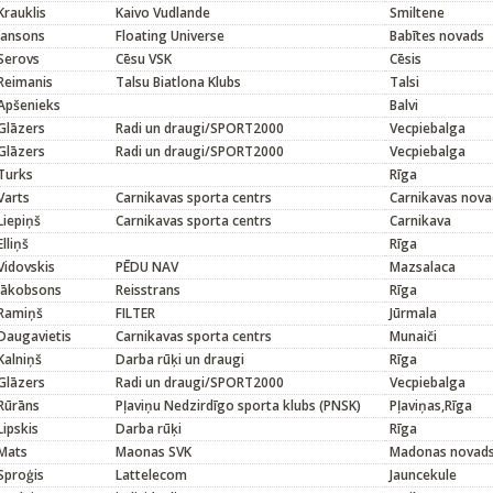
Krauklis
Kaivo Vudlande
Smiltene
Jansons
Floating Universe
Babītes novads
Serovs
Cēsu VSK
Cēsis
Reimanis
Talsu Biatlona Klubs
Talsi
Apšenieks
Balvi
Glāzers
Radi un draugi/SPORT2000
Vecpiebalga
Glāzers
Radi un draugi/SPORT2000
Vecpiebalga
Turks
Rīga
Varts
Carnikavas sporta centrs
Carnikavas nova
Liepiņš
Carnikavas sporta centrs
Carnikava
Elliņš
Rīga
Vidovskis
PĒDU NAV
Mazsalaca
Jākobsons
Reisstrans
Rīga
Ramiņš
FILTER
Jūrmala
Daugavietis
Carnikavas sporta centrs
Munaiči
Kalniņš
Darba rūķi un draugi
Rīga
Glāzers
Radi un draugi/SPORT2000
Vecpiebalga
Rūrāns
Pļaviņu Nedzirdīgo sporta klubs (PNSK)
Pļaviņas,Rīga
Lipskis
Darba rūķi
Rīga
Mats
Maonas SVK
Madonas novad
Sproģis
Lattelecom
Jauncekule