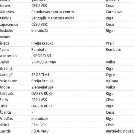
Serovs
CĒSU VSK
Cesis
Suborins
Carnikavas sporta centrs
Carnikava
Kalniņš
Ventspils Maratona Klubs
Rīga
Lapacinskis
CĒSU VSK
Cēsis
Ruskulis
Individuāli
Rīga
Ivzāns
Šķēps
Preiļu kraukļi
Preiļi
Avens
Rembate
Rembate
Krasovskis
, SPORTLAT
Dainis
ZIEMEĻLATVIJA
Valka
Skadiņš
Rīga
Kaimiņš
SPORTLAT
Ogre
Pušņakovs
Preiļu kraukļi
Aglona
Knope
Ziemeļlatvija
Valka
Rakēvičs
DARBA RŪĶI
Rīga
Zelčs
CĒSU VSK
Cēsis
Lūsis
DARBA RŪĶI
Rīga
Ābelītis
-
Cēsis
Priedītis
individuali
Rīga
Nītiņš
Cēsu VSK
Cēsis
Gailītis
PĒDU NAV
Burtnieku novad