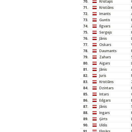
70.
Kristaps
71.
Kristiāns
72.
Imants
73.
Guntis
74.
Ilgvars
75.
Sergejs
76.
Jānis
77.
Oskars
78.
Daumants
79.
Zahars
80.
Aigars
81.
Jānis
82.
Juris
83.
Kristiāns
84.
Dzintars
85.
Intars
86.
Edgars
87.
Jānis
88.
Ingars
89.
Ģirts
90.
Uldis
91.
Elmārs