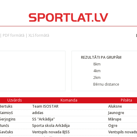
|
PDF formātā
|
XLS formātā
REZULTĀTI PA GRUPĀM
8km
4km
2km
Bērnu distance
Uzvārds
Komanda
Pilsēta
Bertuks
Team ISOSTAR
Aluksne
Kaimiņš
adidas
Jaunogre
Serjogins
SS "Arkādija"
Mārupe
Runčs
Sporta skola Arkādija
Ogre
Savčuks
Ventspils novada BJSS
Ventspils novad