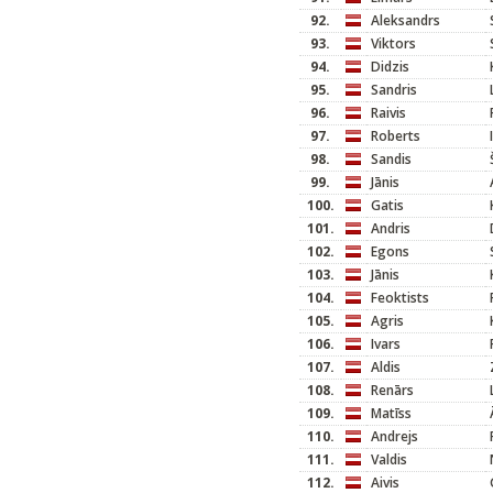
92.
Aleksandrs
93.
Viktors
94.
Didzis
95.
Sandris
96.
Raivis
97.
Roberts
98.
Sandis
99.
Jānis
100.
Gatis
101.
Andris
102.
Egons
103.
Jānis
104.
Feoktists
105.
Agris
106.
Ivars
107.
Aldis
108.
Renārs
109.
Matīss
110.
Andrejs
111.
Valdis
112.
Aivis