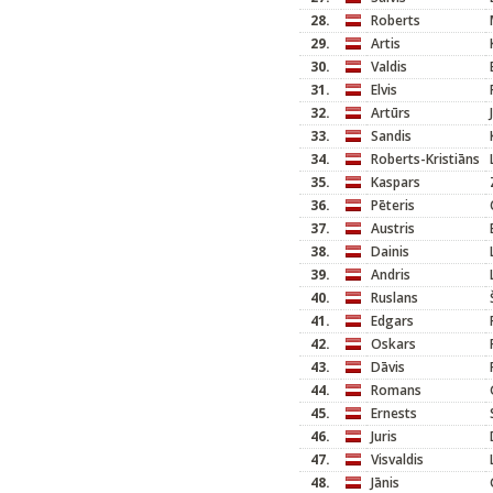
28.
Roberts
29.
Artis
30.
Valdis
31.
Elvis
32.
Artūrs
33.
Sandis
34.
Roberts-Kristiāns
35.
Kaspars
36.
Pēteris
37.
Austris
38.
Dainis
39.
Andris
40.
Ruslans
41.
Edgars
42.
Oskars
43.
Dāvis
44.
Romans
45.
Ernests
46.
Juris
47.
Visvaldis
48.
Jānis