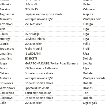
Mālnieks
Līvānu VK
Līvāni
Krievāns
PĒDU NAV
Valmiera
Bogdanovs
Liepājas rajona sporta skola
Aizpute
Reinvalds
Ventspils novada BJSS
Ventspils nov.
Jermolovs
VSK Noskrien
Kuldīga
Kižla
Rīga
Līdaks
SS Arkādija
Rīga
Zudrags
Latvijas Finieris
Rīga
Cābulis
VSK Noskrien
Valka
Bogdanovs
Preiļu kraukļi
Preiļi
Limanāns
, SWEDBANK
Rīga
Limanāns
SK BIKSTI
Dobele
Šuļga
MARATONA KLUBS/Forfar Road Runners
Liepāja
Rencis
VSK Noskrien / PaBaso.lv
Rīga
Platacis
Dobeles sporta skola
Dobele
Rustants
Ventspils novada BJSS
Ventspils novad
Griškevičs
Dobeles sporta skola
Dobele
Samsonovs
Sporta klubs Ašais
Drabeši
Damškalns
Talsu biatlona klubs
Talsi
Lukjanovs
Dobeles sporta skola
Dobele
Gailis
VSK Noskrien
Ogresgals