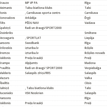
Krauze
MP VP PA
Rīga
Neimanis
Talsu biatlona klubs
Talsi
Ronis
, Carnikavas sporta centrs
Carnikava
Konovalovs
Arkādija
Ērgļi
Tilts
PĒDU NAV
Vaidava
Spalviņš
Radi un draugi/SPORT2000
Šteinbriks
Smiltene
Vecvagaris
, SPORTLAT
Liepāja
Jansons
Swedbank
Rīga
Krilovskis
izturiba.lv
Ikšķile
Bremze
izturiba.lv
Ikšķiles novads
Valdonis
Preiļu kraukļi
Preiļi
Krampe
AlpiJumts
Madona
Praulītis
Radi un draugi/ SPORT2000
Vecpiebalga
Malderis
Salaspils zīriņi/RRS
Salaspils
Mazurs
Valka
Ābelītis
Cēsis
Kalniņš
, Talsu biatlona klubs
Talsi
Bucenieks
VSK Noskrien
Salaspils
Hansons
Rīga
Valdonis
Preiļu kraukļi
Preiļi