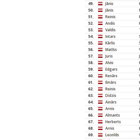
49.
Jānis
50.
Jānis
51.
Reinis
52.
Andis
53.
Valdis
54.
Intars
55.
Kārlis
56.
Matīss
57.
Juris
58.
Alvis
59.
Edgars
60.
Renārs
61.
Ilmārs
62.
Reinis
63.
Didzis
64.
Ainārs
65.
Arnis
66.
Almants
67.
Herberts
68.
Arnis
69.
Leonīds