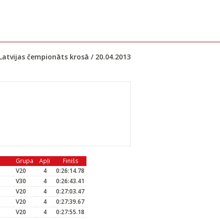
Latvijas čempionāts krosā / 20.04.2013
Grupa
Apļi
Finišs
V20
4
0:26:14.78
V30
4
0:26:43.41
V20
4
0:27:03.47
V20
4
0:27:39.67
s
V20
4
0:27:55.18