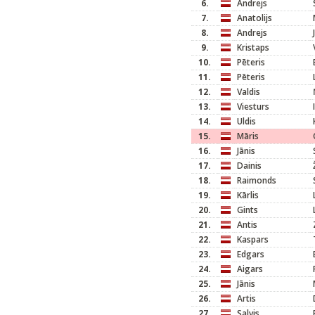
6.
Andrejs
7.
Anatolijs
8.
Andrejs
9.
Kristaps
10.
Pēteris
11.
Pēteris
12.
Valdis
13.
Viesturs
14.
Uldis
15.
Māris
16.
Jānis
17.
Dainis
18.
Raimonds
19.
Kārlis
20.
Gints
21.
Antis
22.
Kaspars
23.
Edgars
24.
Aigars
25.
Jānis
26.
Artis
27.
Salvis