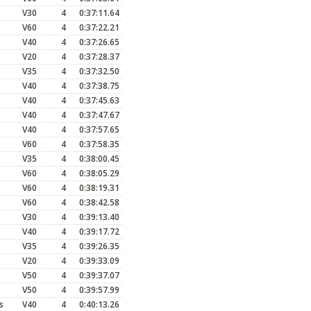
V30
4
0:37:11.64
V60
4
0:37:22.21
V40
4
0:37:26.65
V20
4
0:37:28.37
V35
4
0:37:32.50
V40
4
0:37:38.75
V40
4
0:37:45.63
V40
4
0:37:47.67
V40
4
0:37:57.65
V60
4
0:37:58.35
V35
4
0:38:00.45
V60
4
0:38:05.29
V60
4
0:38:19.31
V60
4
0:38:42.58
V30
4
0:39:13.40
V40
4
0:39:17.72
V35
4
0:39:26.35
V20
4
0:39:33.09
V50
4
0:39:37.07
V50
4
0:39:57.99
s
V40
4
0:40:13.26