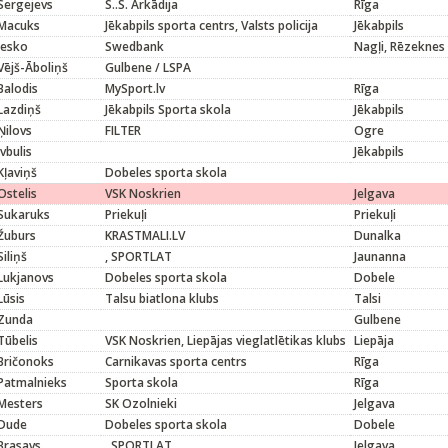
Sergejevs
S..S. Arkādija
Rīga
Macuks
Jēkabpils sporta centrs, Valsts policija
Jēkabpils
Jesko
Swedbank
Nagļi, Rēzeknes
Vējš-Āboliņš
Gulbene / LSPA
Balodis
MySport.lv
Rīga
Lazdiņš
Jēkabpils Sporta skola
Jēkabpils
Ņilovs
FILTER
Ogre
Ivbulis
Jēkabpils
Kļaviņš
Dobeles sporta skola
Ostelis
VSK Noskrien
Jelgava
Sukaruks
Priekuļi
Priekuļi
Žuburs
KRASTMALI.LV
Dunalka
Siliņš
, SPORTLAT
Jaunanna
Lukjanovs
Dobeles sporta skola
Dobele
Lūsis
Talsu biatlona klubs
Talsi
Zunda
Gulbene
Tūbelis
VSK Noskrien, Liepājas vieglatlētikas klubs
Liepāja
Bričonoks
Carnikavas sporta centrs
Rīga
Patmalnieks
Sporta skola
Rīga
Mesters
SK Ozolnieki
Jelgava
Dude
Dobeles sporta skola
Dobele
Brasavs
, SPORTLAT
Jelgava