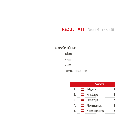
REZULTĀTI
Detalizēti rezultāti
KOPVĒRTĒJUMS
8km
4km
2km
Bērnu distance
Vārds
1.
Edgars
2.
Kristaps
3.
Dmitrijs
4.
Normunds
5.
Konstantīns