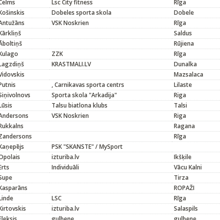
Celms
Lsc City fitness
Rīga
Košinskis
Dobeles sporta skola
Dobele
Antužāns
VSK Noskrien
Rīga
Kārkliņš
Saldus
Āboltiņš
Rūjiena
Kulago
ZZK
Rīga
Lagzdiņš
KRASTMALI.LV
Dunalka
Vidovskis
Mazsalaca
Putnis
, Carnikavas sporta centrs
Lilaste
Siņivolnovs
Sporta skola "Arkadija"
Riga
Lūsis
Talsu biatlona klubs
Talsi
Andersons
VSK Noskrien
Riga
Rukkalns
Ragana
Zandersons
Rīga
Kaņepējs
PSK "SKANSTE" / MySport
Opolais
izturiba.lv
Ikšķile
Erts
Individuāli
Vācu Kalni
Supe
Tirza
Kasparāns
ROPAŽI
Linde
LSC
Rīga
Kirtovskis
izturiba.lv
Salaspils
Eleksis
gulbene
gulbene