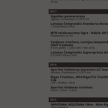
47 km
2017
Siguldas pusmaratons
Sigulda, Pusmaratons 21,0975 km
Latvijas Čempionāts Standarta dista
1,50km+40km+10km
MTB velobrauciens Ogre - Ikšķile 201
Pusmaratons 32 km
Vaidavas triatlons, Latvijas čempion
(Half Ironman)
0.5km peldēš. + 22km velo + 4km skrēj.
Latvijas Čempionāts Supersprinta di
0,375km+10km+2,5km
2016
Sportlat Valmieras maratons (LČ mar
Valmiera, Pusmaratons 21,0975 km
Rīgas Triatlons, 2016 Riga ETU Triath
Cup
1km + 28,8km + 6km
Sportlat Vaidavas triatlons
0,4km + 20km + 3,3km
2015
SKRIEŠANA, NŪJOŠANA 10km - Nike Rig
10km skrējiens