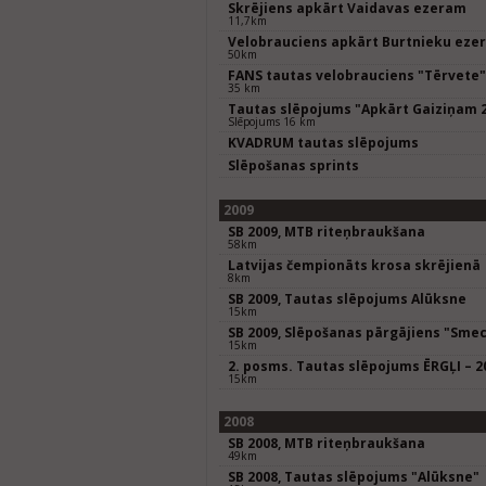
Skrējiens apkārt Vaidavas ezeram
11,7km
Velobrauciens apkārt Burtnieku eze
50km
FANS tautas velobrauciens "Tērvete"
35 km
Tautas slēpojums "Apkārt Gaiziņam 
Slēpojums 16 km
KVADRUM tautas slēpojums
Slēpošanas sprints
2009
SB 2009, MTB riteņbraukšana
58km
Latvijas čempionāts krosa skrējienā
8km
SB 2009, Tautas slēpojums Alūksne
15km
SB 2009, Slēpošanas pārgājiens "Smec
15km
2. posms. Tautas slēpojums ĒRGĻI – 2
15km
2008
SB 2008, MTB riteņbraukšana
49km
SB 2008, Tautas slēpojums "Alūksne"