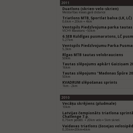
2011
Duatlons (skrien-velo-skrien)
Meistarības klases garā distance
Triatlons MTB, Sportlat balva (LK, LČ)
0,6km + 20km + 4km
Ventspils Piedzīvojuma parka tautas
VICHY Maratons ~50km
6.SEB Kuldīgas pusmaratons, LČ pus
5,27km
Ventspils Piedzīvojumu Parka Pusma
5,3km
Rīgas MTB tautas velobrauciens
50km
Tautas slēpojums apkārt Gaiziņam 2
16km
Tautas slēpojums "Madonas Špūre 20
50km
KVADRUM slēpošanas sprints
1km - 2km
2010
Vecāķu skrējiens (pludmale)
10km
Latvijas čempionāts triatlona sprintā
Challenge 7.p.
0,75km peldēš. + 20km velo + 5km skrieš.
Vaidavas triatlons (šosejas velosipēd
0,35km+20km+6km