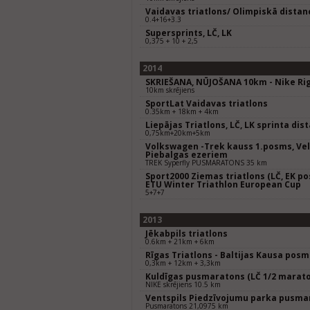
Vaidavas triatlons/ Olimpiskā distanc
0.4+16+3.3
Supersprints, LČ, LK
0,375 + 10 + 2,5
2014
SKRIEŠANA, NŪJOŠANA 10km - Nike Rig
10km skrējiens
SportLat Vaidavas triatlons
0.35km + 18km + 4km
Liepājas Triatlons, LČ, LK sprinta dis
0,75km+20km+5km
Volkswagen -Trek kauss 1.posms, Ve
Piebalgas ezeriem
TREK Syperfly PUSMARATONS 35 km
Sport2000 Ziemas triatlons (LČ, EK po
ETU Winter Triathlon European Cup
5+7+7
2013
Jēkabpils triatlons
0.6km + 21km + 6km
Rīgas Triatlons - Baltijas Kausa posm
0,3km + 12km + 3,3km
Kuldīgas pusmaratons (LČ 1/2 marat
NIKE skrējiens 10.5 km
Ventspils Piedzīvojumu parka pusma
Pusmaratons 21,0975 km