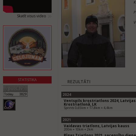
K
P
Skatīt visus video
V
STATISTIKA
REZULTĀTI
2024
Ventspils krostriatlons 2024, Latvij
Krostriatlonā, LK
Sprints 0,65km + 17,8km + 4,4km
2021
Vaidavas triatlons, Latvijas kauss
200m + 10km + 2km
Rīgas Triatlons 2021, sacensību diena,