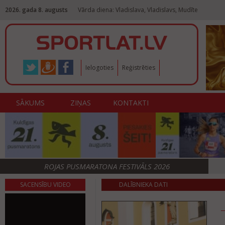
2026. gada 8. augusts
Vārda diena: Vladislava, Vladislavs, Mudīte
Ielogoties
Reģistrēties
SĀKUMS
ZIŅAS
KONTAKTI
ROJAS PUSMARATONA FESTIVĀLS 2026
SACENSĪBU VIDEO
DALĪBNIEKA DATI