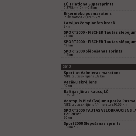
LČ Triatlona Supersprints
0.375km+10km+2.5km
Biķernieku pusmaratons
Pusmaratons 21,0975 km
Latvijas čempionāts krosā
8km
SPORT2000 - FISCHER Tautas slēpoju
21 km
SPORT2000 - FISCHER Tautas slēpoju
19 km
SPORT2000 Slēpošanas sprints
1-2km
2012
Sportlat Valmieras maratons
NIKE tautas skrējiens 5,8 km
Vecāķu skrējiens
10km
Baltijas Jūras kauss, LČ
0.75+20+5
Ventspils Piedzīvojumu parka Pusma
NIKE tautas skrējiens 1/4 maratons10,55 km
SPORT2000 TAUTAS VELOBRAUCIENS „
EZERIEM”
50km
Sport2000 Slēpošanas sprints
1,2km * 2