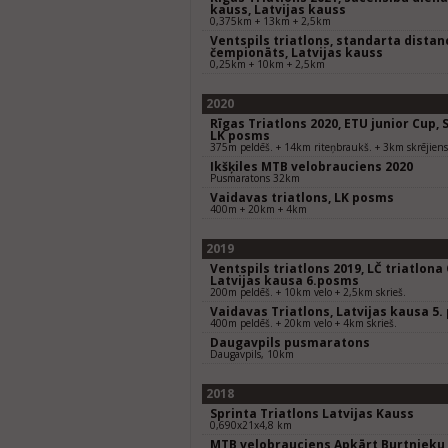
kauss, Latvijas kauss
0,375km + 13km + 2,5km
Ventspils triatlons, standarta distan
čempionāts, Latvijas kauss
0,25km + 10km + 2,5km
2020
Rīgas Triatlons 2020, ETU junior Cup,
LK posms
375m peldēš. + 14km riteņbraukš. + 3km skrējiens
Ikšķiles MTB velobrauciens 2020
Pusmaratons 32km
Vaidavas triatlons, LK posms
400m + 20km + 4km
2019
Ventspils triatlons 2019, LČ triatlona
Latvijas kausa 6.posms
200m peldēš. + 10km velo + 2,5km skrieš.
Vaidavas Triatlons, Latvijas kausa 5
400m peldēš. + 20km velo + 4km skrieš.
Daugavpils pusmaratons
Daugavpils, 10km
2018
Sprinta Triatlons Latvijas Kauss
0,690x21x4,8 km
MTB velobrauciens Apkārt Burtnieku