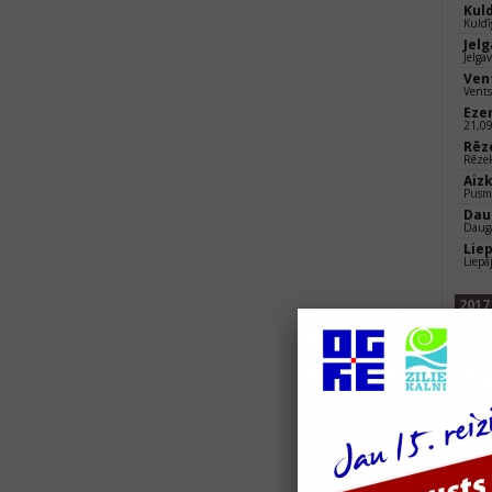
Kul
Kuldī
Jel
Jelga
Ven
Vents
Eze
21,0
Rēz
Rēzek
Aiz
Pusm
Dau
Dauga
Lie
Liepā
2017
Sig
Sigul
Sal
10km 
Spo
Valmi
Vec
10k
Kul
Kuldī