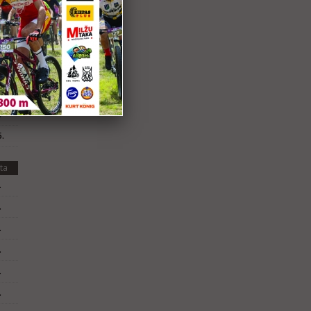
.
.
.
.
.
.
.
ta
.
.
.
.
.
.