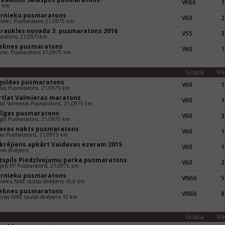
VK60
1
5 km
ernieku pusmaratons
V60
2
nieki, Pusmaratons 21,0975 km
kraukles novada 3. pusmaratons 2016
V55
3
aratons, 21,0975km
eknes pusmaratons
V60
1
kne, Pusmaratons 21,0975 km
Grupa
Vie
iguldas pusmaratons
V60
1
das Pusmaratons, 21,0975 km
rtlat Valmieras maratons
V60
1
lat Valmieras Pusmaratons, 21,0975 km
dīgas pusmaratons
V60
3
gas Pusmaratons, 21,0975 km
gavas nakts pusmaratons
V60
1
vas Pusmaratons, 21,0975 km
skrējiens apkārt Vaidavas ezeram 2015
V60
1
km skrējiens
tspils Piedzīvojumu parka pusmaratons
V60
2
pils PP Pusmaratons, 21,0975 km
ernieku pusmaratons
VN60
5
nieku NIKE tautas skrējiens 10,6 km
eknes pusmaratons
VN60
8
nes NIKE tautas skrējiens 10 km
Grupa
Vie