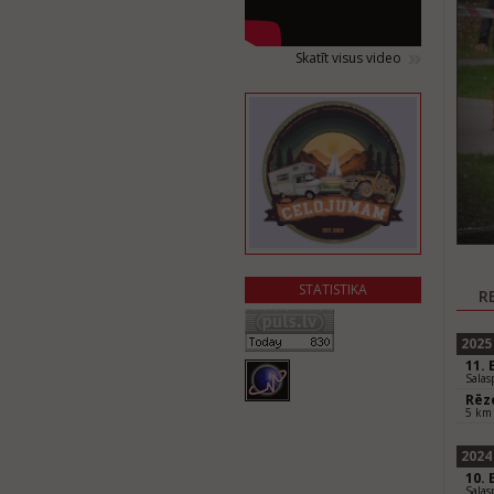
Skatīt visus video
STATISTIKA
R
2025
11. 
Salas
Rēz
5 km 
2024
10. 
Salas