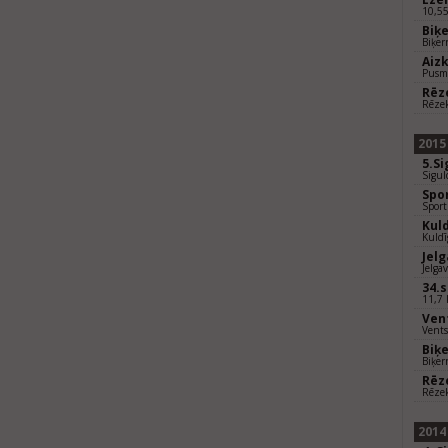
10,5
Biķ
Biķer
Aiz
Pusm
Rēz
Rēze
2015
5.S
Sigul
Spo
Sport
Kul
Kuldī
Jel
Jelga
34.
11,7 
Ven
Vents
Biķ
Biķer
Rēz
Rēzek
2014