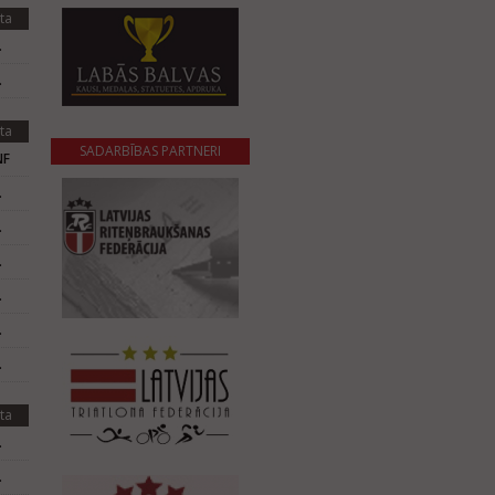
ta
.
.
ta
SADARBĪBAS PARTNERI
NF
.
.
.
.
.
.
ta
.
.