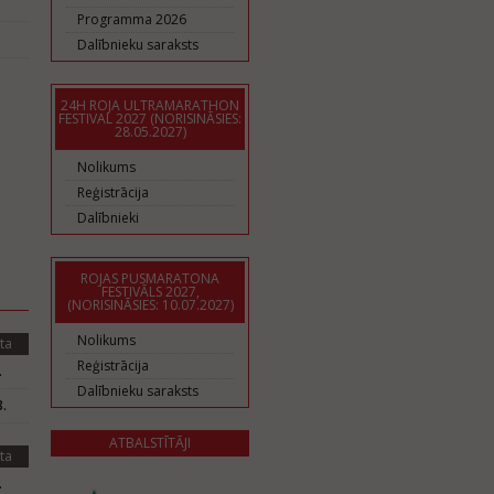
Programma 2026
Dalībnieku saraksts
24H ROJA ULTRAMARATHON
FESTIVAL 2027 (NORISINĀSIES:
28.05.2027)
Nolikums
Reģistrācija
Dalībnieki
ROJAS PUSMARATONA
FESTIVĀLS 2027,
(NORISINĀSIES: 10.07.2027)
Nolikums
ta
Reģistrācija
.
Dalībnieku saraksts
.
ATBALSTĪTĀJI
ta
.