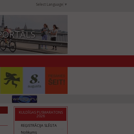
Select Language
▼
PORTĀLS
KULDĪGAS PUSMARATONS
2026
REĢISTRĀCIJA SLĒGTA
Nolikums