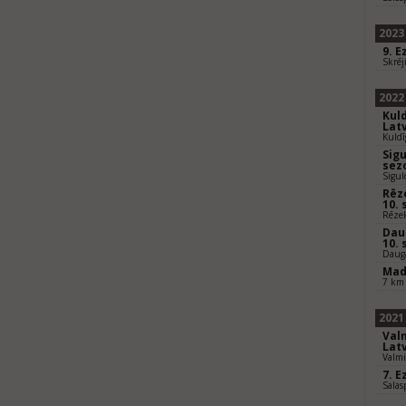
2023
9. E
Skrēj
2022
Kul
Latv
Kuld
Sigu
sez
Sigu
Rēz
10.
Rēze
Dau
10.
Dauga
Mad
7 km
2021
Val
Latv
Valm
7. E
Salas