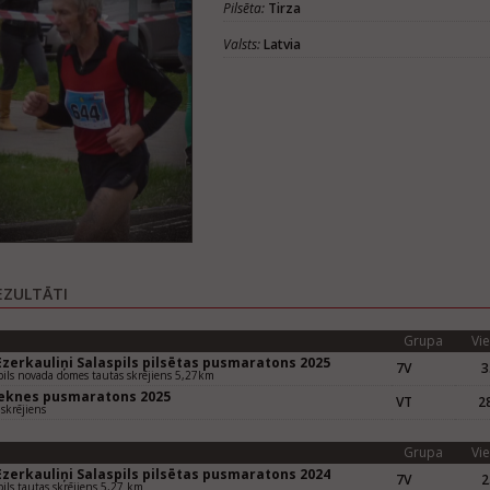
Pilsēta:
Tirza
Valsts:
Latvia
EZULTĀTI
Grupa
Vie
Ezerkauliņi Salaspils pilsētas pusmaratons 2025
7V
3
pils novada domes tautas skrējiens 5,27km
eknes pusmaratons 2025
VT
28
skrējiens
Grupa
Vie
Ezerkauliņi Salaspils pilsētas pusmaratons 2024
7V
2
pils tautas skrējiens 5,27 km