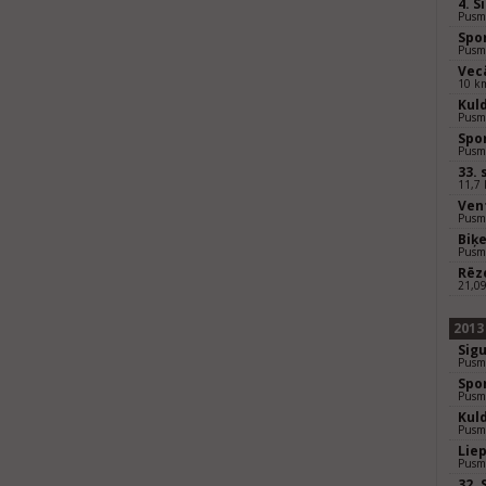
4. 
Pusm
Spo
Pusm
Vec
10 k
Kul
Pusm
Spo
Pusm
33.
11,7
Ven
Pusm
Biķ
Pusm
Rēz
21,0
2013
Sig
Pusm
Spo
Pusm
Kul
Pusm
Lie
Pusm
32.