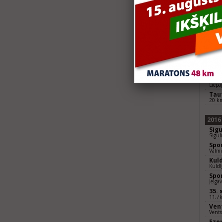
Jel
Jelga
36.
11,7
Ven
Vents
Eze
Skrēj
Dau
Dauga
Lie
Liepā
Tau
20 k
2016
Sig
Sigul
Spo
Valmi
Kul
Kuldī
Spo
Jelga
35.
11,7
Ven
Vents
Eze