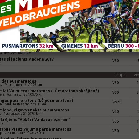
gavas nakts pusmaratons
VN60
2
va, skrējiens 10-12 km
 skrējiens "Apkārt Vaidavas ezeram"
V65
1
 km
tspils Piedzīvojumu parka maratons
VN60
2
pils, skrējiens 10-12 km
rkauliņu Salaspils pilsētas pusmaratons 2017
VK60
1
iens, 10,55 km
gavpils pusmaratons
VN60
5
vpils, skrējiens 10-12 km
pājas pusmaratons
VN60
1
ja, skrējiens 10-12 km
tas slēpojums Madona 2017
V60
15
m
Grupa
Vie
uldas pusmaratons
V60
3
da, Pusmaratons 21,0975 km
rtlat Valmieras maratons (LČ maratona skrējienā)
V60
3
era, Pusmaratons 21,0975 km
dīgas pusmaratons (LČ pusmaratonā)
VN60
1
ga, NIKE Tautas skrējiens 10 km
rtland Jelgavas nakts pusmaratons
V60
4
va, Pusmaratons 21,0975 km
 skrējiens "Apkārt Vaidavas ezeram"
V65
1
km
tspils Piedzīvojumu parka maratons
V60
1
pils, Pusmaratons 21,0975 km
rkauliņu Salaspils pusmaratons