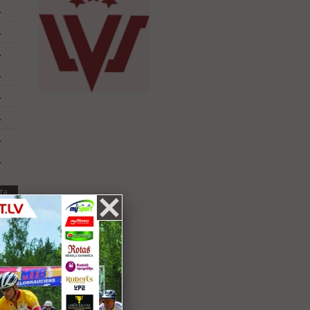
.
.
.
.
.
.
.
.
ta
.
.
.
.
.