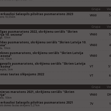
Grupa
Vie
zerkauliņi Salaspils pilsētas pusmaratons 2023
VK60
5
iens 10,55km
Grupa
Vie
dīgas pusmaratons 2022, skrējienu seriāls "Skrien
VN60
5
ija 10. sezona"
īga, 10km
ldas pusmaratons, skrējienu seriāls "Skrien Latvija 10.
VN60
4
ona"
lda, 10km
eknes pusmaratons, skrējienu seriāls "Skrien Latvija
VN60
4
 sezona"
kne, 10km
gavpils pusmaratons, skrējienu seriāls "Skrien Latvija
VT
51
 sezona"
vpils, 5km
onas tautas slēpojums 2022
VT
6
Grupa
Vie
mieras maratons 2021, skrējienu seriāls "Skrien
VN60
D
ija"
iera, 10km
zerkauliņi Salaspils pilsētas pusmaratons 2021
7V
1
pils domes tautas skrējiens 5,27km