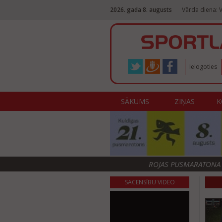
2026. gada 8. augusts
Vārda diena: V
Ielogoties
SĀKUMS
ZIŅAS
K
ROJAS PUSMARATONA F
SACENSĪBU VIDEO