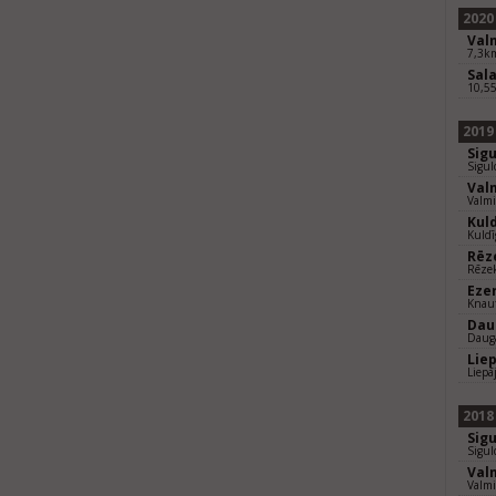
2020
Val
7,3km
Sal
10,5
2019
Sig
Sigu
Val
Valm
Kul
Kuld
Rēz
Rēze
Eze
Knauf
Dau
Daug
Lie
Liepā
2018
Sig
Sigul
Val
Valmi