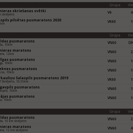
Grupa
Vie
mieras skriešanas svētki
V6
4
 skrējiens
aspils pilsētas pusmaratons 2020
VK60
1
5km
Grupa
Vie
uldas pusmaratons
VN60
D
lda, 10km
mieras maratons
VN60
2
iera, 12km
dīgas pusmaratons
VN60
1
īga, 10km
eknes pusmaratons
VN60
1
kne, 10km
rkauliņu Salaspils pusmaratons 2019
VK60
1
 Skrējiens, 10,55km
gavpils pusmaratons
VN60
1
avpils, 10km
pājas pusmaratons
VN60
1
ja, 10km
Grupa
Vie
uldas pusmaratons
VN60
2
da, 10 km skrējiens
mieras maratons
VN60
4
era, 12 km skrējiens