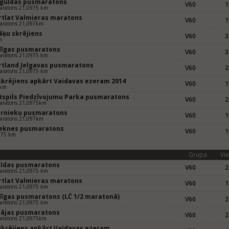
Siguldas pusmaratons
V60
1
aratons 21,0975 km
rtlat Valmieras maratons
V60
1
aratons 21,097km
āķu skrējiens
V60
3
m
dīgas pusmaratons
V60
3
aratons 21,0975 km
rtland Jelgavas pusmaratons
V60
2
aratons 21,0975 km
 skrējiens apkārt Vaidavas ezeram 2014
V60
1
 km
tspils Piedzīvojumu Parka pusmaratons
V60
2
aratons 21,0975km
ernieku pusmaratons
V60
1
aratons 21,097km
eknes pusmaratons
V60
1
975 km
Grupa
Vie
uldas pusmaratons
V60
2
aratons 21,0975 km
rtlat Valmieras maratons
V60
1
aratons 21,0975 km
dīgas pusmaratons (LČ 1/2 maratonā)
V60
2
aratons 21,0975 km
pājas pusmaratons
V60
2
aratons 21,0975km
 Skrējiens apkārt Vaidavas ezeram