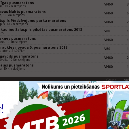
dīgas pusmaratons
VN60
3
ga, 10 km skrējiens
gavas Nakts pusmaratons
VN60
6
va, 10 km skrējiens
tspils Piedzīvojumu parka maratons
VN60
2
pils, 10 km skrējiens
rkauliņu Salaspils pilsētas pusmaratons 2018
V60
1
975
eknes pusmaratons
VN60
1
ne, 10 km skrējiens
kraukles novada 5. pusmaratons 2018
V60
1
aratons, 21,097km
gavpils pusmaratons
VN60
2
vpils, 10 km skrējiens
pājas pusmaratons
VN60
1
ja, 10 km skrējiens
Grupa
Vie
uldas pusmaratons
VN60
2
da, skrējiens 10-12 km
aspils pusmaratons "Noķer vēju 2017"
V60
3
skrējiens
rtlat Valmieras maratons
VN60
3
era, 10,55km skrējiens
āķu pludmales skrējiens 2017
V60
2
m
dīgas pusmaratons
VN60
1
ga, skrējiens 10-12 km