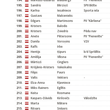
194.
Markuss-Eduards
Blaubergs
PII "Pienenīte"
195.
Sandris
Bērziņš
SPII Bitīte
196.
Karīna
Iesalniece
Sporta iela
197.
Gustavs
Malcenieks
198.
Edgars
Martinsons
PII "Kārliena"
199.
Kristers
Balodis
200.
Kristers
Zviedris
Pēdu nav
201.
Anete
Pētersone
PII "Pienenīte"
202.
Danila
Voroņins
V2V
203.
Ralfs
Irbe
204.
Hentijs
Ķipurs
b/d Sprīdītis
205.
Amēlija
Vīksna
PII "Pienenīte"
206.
Mārtiņš
Cinglers
207.
Krišjānis-Kristers
Valeskalns
208.
Filips
Paurs
209.
Valts
Vekters
-
210.
Elza-Anna
Kļavniece
211.
Miks-Rainers
Eglītis
212.
Keita
Rosmane
213.
Kaspars-Dāvids
Kirilovičs
Vālodzīte
214.
Marta
Mātere
215.
Ritvars
Sniķers