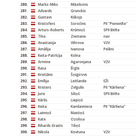
280.
Marks-Miks
Miķelsons
281.
Advards
Grunckis
282.
Gustavs
Kūkojs
283.
Kristofers
Soročins
PII "Pienenīte"
284.
Arturs-Roberts
Krūmiņš
SPII Bitīte
285.
Tīna
Ziemane
nav
286.
Anastasija
Vihrova
V2V
287.
Amālija
Ivanova
Pelēni
288.
Keita-Patrīcija
Kolna
289.
Armine
Agaronjana
V2V
290.
Rasa
Ērgle
291.
Kristiāns
Šņigirovs
292.
Emīlija
Leitlande
EŽI
293.
Kristers
Zvīgulis
PII "Kārliena"
294.
Juris
Siliņš
SPII Bitīte
295.
Kārlis
Liepiņš
296.
Keita
Kandavniece
PII "Kārliena"
297.
Laimiņš
Mastiņš
298.
Kate
Ozoliņa
299.
Rihards-Erasts
Tiliņš
300.
Nikola
Kovtuna
V2V