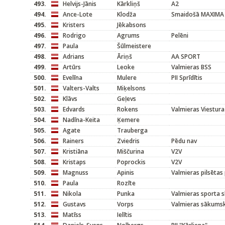
493.
Helvijs-Jānis
Kārkliņš
A2
494.
Ance-Lote
Klodža
Smaidošā MAXIMA
495.
Kristers
Jēkabsons
496.
Rodrigo
Agrums
Pelēni
497.
Paula
Šūlmeistere
498.
Adrians
Āriņš
AA SPORT
499.
Artūrs
Leoke
Valmieras BSS
500.
Evelīna
Mulere
PII Sprīdītis
501.
Valters-Valts
Miķelsons
502.
Klāvs
Geļevs
503.
Edvards
Rokens
Valmieras Viestura
504.
Nadīna-Keita
Ķemere
505.
Agate
Trauberga
506.
Rainers
Zviedris
Pēdu nav
507.
Kristiāna
Miščurina
V2V
508.
Kristaps
Poprockis
V2V
509.
Magnuss
Apinis
Valmieras pilsētas
510.
Paula
Rozīte
511.
Nikola
Punka
Valmieras sporta 
512.
Gustavs
Vorps
Valmieras sākums
513.
Matīss
Ielītis