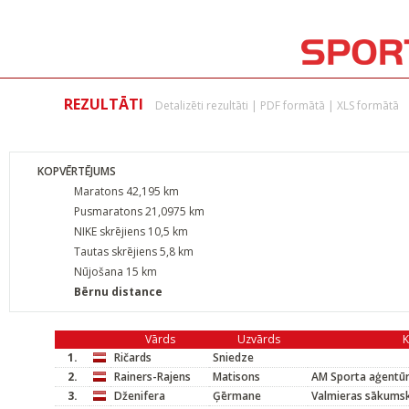
REZULTĀTI
Detalizēti rezultāti
|
PDF formātā
|
XLS formātā
KOPVĒRTĒJUMS
Maratons 42,195 km
Pusmaratons 21,0975 km
NIKE skrējiens 10,5 km
Tautas skrējiens 5,8 km
Nūjošana 15 km
Bērnu distance
Vārds
Uzvārds
1.
Ričards
Sniedze
2.
Rainers-Rajens
Matisons
AM Sporta aģentū
3.
Dženifera
Ģērmane
Valmieras sākums