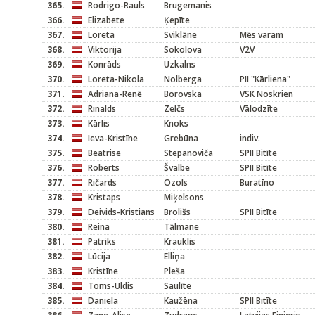
365.
Rodrigo-Rauls
Brugemanis
366.
Elizabete
Ķepīte
367.
Loreta
Sviklāne
Mēs varam
368.
Viktorija
Sokolova
V2V
369.
Konrāds
Uzkalns
370.
Loreta-Nikola
Nolberga
PII "Kārliena"
371.
Adriana-Renē
Borovska
VSK Noskrien
372.
Rinalds
Zelčs
Vālodzīte
373.
Kārlis
Knoks
374.
Ieva-Kristīne
Grebūna
indiv.
375.
Beatrise
Stepanoviča
SPII Bitīte
376.
Roberts
Švalbe
SPII Bitīte
377.
Ričards
Ozols
Buratīno
378.
Kristaps
Miķelsons
379.
Deivids-Kristians
Brolišs
SPII Bitīte
380.
Reina
Tālmane
381.
Patriks
Krauklis
382.
Lūcija
Elliņa
383.
Kristīne
Pleša
384.
Toms-Uldis
Saulīte
385.
Daniela
Kaužēna
SPII Bitīte