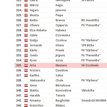
322.
Laura
Nikolajeva
SPII Bitīte
323.
Mārcis
Kaģis
324.
Aigars
Jansons
325.
Monta
Peipe
326.
Beāte
Brence
BD Auseklītis
327.
Olivers
Ojapervs
PII "Pienenīte"
328.
Elza-Rebeka
Habeka
329.
Adele
Dzirvinska
330.
Endija
Ozoliņa
PII "Kārliena"
331.
Armands
Irbens
SPII Bitīte
332.
Kārlis
Priede
PII "Kārliena"
333.
Gvido
Jirgens
PII "Pienenīte"
334.
Arnis
Ķirsis
PII "Pienenīte"
335.
Arta
Mestere
SK Ozolnieki
336.
Kristers
Davidovs
337.
Karlīna
Salna
338.
Aleksandra
Cīrule
PII "Kārliena"
339.
Anna
Bērtulsone
340.
Matīss
Konovalovs
Vālodzīte
341.
Haralds
Teteris
342.
Amanta
Bergholde
Smaidošā MAXIMA
343.
Kristofers
Rēders