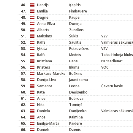
46.
Henrijs
Ķepītis
47.
Emīlija
Fimbauere
48.
Dagne
Kaupe
49.
Anna-Elīza
Doniņa
-
50.
Alberts
Zundāns
51.
Maksims
Šukis
V2V
52.
Ralfs
Saulītis
Valmieras sākums
53.
Ņikita
Petrovičevs
V2V
54.
Ralfs
Mednis
Talsu Hokeja klubs
55.
Kristiāna
Hāne
PII "Kārliena"
56.
Kristers
Blūms
VOC
57.
Markuss-Mareks
Boškins
58.
Danija-Līva
Jaundzema
59.
Samanta
Leona
Čeveru basie
60.
Kate
Deņisenko
61.
Ance
Bobrova
62.
Niks
Tomiņš
63.
Daniela
Daņiļenko
Valmieras sākums
64.
Ance
Kaimiņa
65.
Emīlija-Marta
Paidere
66.
Daniels
Dzenis