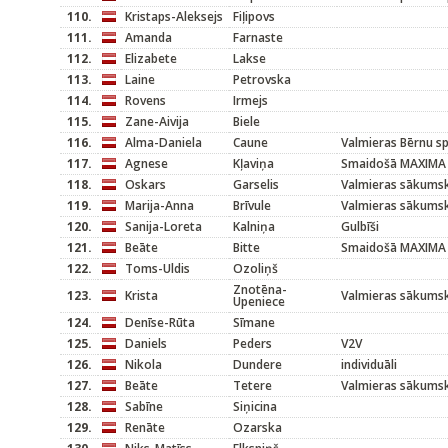
110.
Kristaps-Aleksejs
Fiļipovs
111.
Amanda
Farnaste
112.
Elizabete
Lakse
113.
Laine
Petrovska
114.
Rovens
Irmejs
115.
Zane-Aivija
Biele
116.
Alma-Daniela
Caune
Valmieras Bērnu s
117.
Agnese
Kļaviņa
Smaidošā MAXIMA
118.
Oskars
Garselis
Valmieras sākums
119.
Marija-Anna
Brīvule
Valmieras sākums
120.
Sanija-Loreta
Kalniņa
Gulbīši
121.
Beāte
Bitte
Smaidošā MAXIMA
122.
Toms-Uldis
Ozoliņš
Znotēna-
123.
Krista
Valmieras sākums
Upeniece
124.
Denīse-Rūta
Sīmane
125.
Daniels
Peders
V2V
126.
Nikola
Dundere
individuāli
127.
Beāte
Tetere
Valmieras sākums
128.
Sabīne
Siņicina
129.
Renāte
Ozarska