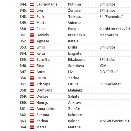
344.
Laura-Marija
Putniņa
SPII Bitīte
345.
Līva
Žerbele
SPII Bitīte
348.
Ralfs
Tinkuss
PII "Pienenīte"
349.
Marta
Videmane
350.
Paula
Paegle
2 koki un citi zvēri
351.
Daniels
Brezinskis
Mēs varam
352.
Agnese
Kataja
353.
Emīls
Drillis
SPII Bitīte
354.
Keita
Lingaite
355.
Sarmīte
Jēkabsone
SPII Bitīte
346.
Elise
Sokolova
V2V
347.
Ance
Līva
B.D."Ezītis"
356.
Laura
Zariņa
357.
Kristaps
Cīrulis
PII "Kārliena"
358.
Damijans
Mālnieks
359.
Denīze
Salnīte
360.
Henrijs
Ankravs
361.
Anna-Lelde
Zemīte
362.
Simona
Kelmere
363.
Kerlīna
Balode
VINGROŠANAS STU
364.
Marta
Marena