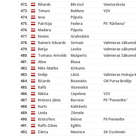
472.
Rihards
Bērziņš
Viesturskola
473.
Timurs
Buldens
V2V
474.
Ieva
Pūpola
475.
Patrīcija
Federa
PII "Kārliena"
476.
Madara
Pūpola
477.
Kevins
Grahoļskis
478.
Rainers-Eduards
Sirmais
Valmieras sākums
479.
Betija
Leoke
Valmieras sākums
480.
Tomass-Arnolds
Mušperts
Valmieras Sākums
481.
Alise
Blaua
482.
Niks-Matīss
Ķirkums
483.
Endijs
Lācis
Valmieras Hokeja 
484.
Ričards
Bisenieks
OK Purva Bridējs
485.
Ralfs
Visnevskis
486.
Nikita
Cepelevs
V2V
487.
Kristers-Jānis
Burcevs
PII "Pienenīte"
488.
Kurts
Katkēvičs
489.
Linda
Zēmele
490.
Kristofers
Belovs
PII Pienenīte
491.
Ralfs-Dāvis
Eglītis
492.
Dārta
Mestere
SK Ozolnieki