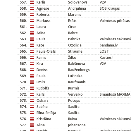
557.
Kārlis
Solovanovs
V2V
558.
Agnese
Andrjuhina
SOS Kraujas
559.
Roberts
Marenis
560.
Markuss
Esītis
Valmieras pilsētas
561.
Laura
Cirse
562.
Arīna
Babre
563.
Pauls
Pabriks
Valmieras sākums
564.
Kate
Ozoliņa
bandana.lv
565.
Pauls-Olafs
Straume
LOST
566.
Reinis
Žilko
Kusties!
567.
Kira
Bakšinova
V2V
568.
Deniss
Rauženbergs
569.
Paula
Lužinska
570.
Emīls
Kaufmanis
571.
Rūdolfs
Kurmis
572.
Ralfs
Verveiko
Smaidošā MAXIMA
573.
Oskars
Potops
574.
Sabīne
Saulīte
575.
Elīna-Emīlija
Saulīte
576.
Kristiāna
Buiva
Valmieras sākums
577.
Alīna
Johansone