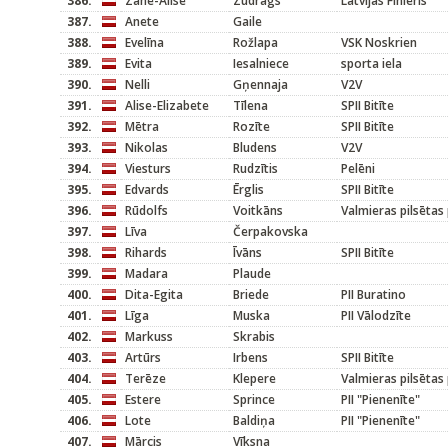
386.
Zane-Alise
Zudrags
Latvijas Finieris
387.
Anete
Gaile
388.
Evelīna
Rožlapa
VSK Noskrien
389.
Evita
Iesalniece
sporta iela
390.
Nelli
Gņennaja
V2V
391.
Alise-Elizabete
Tīlena
SPII Bitīte
392.
Mētra
Rozīte
SPII Bitīte
393.
Nikolas
Bludens
V2V
394.
Viesturs
Rudzītis
Pelēni
395.
Edvards
Ērglis
SPII Bitīte
396.
Rūdolfs
Voitkāns
Valmieras pilsētas
397.
Līva
Čerpakovska
398.
Rihards
Īvāns
SPII Bitīte
399.
Madara
Plaude
400.
Dita-Egita
Briede
PII Buratino
401.
Līga
Muska
PII Vālodzīte
402.
Markuss
Skrabis
403.
Artūrs
Irbens
SPII Bitīte
404.
Terēze
Klepere
Valmieras pilsētas
405.
Estere
Sprince
PII "Pienenīte"
406.
Lote
Baldiņa
PII "Pienenīte"
407.
Mārcis
Vīksna