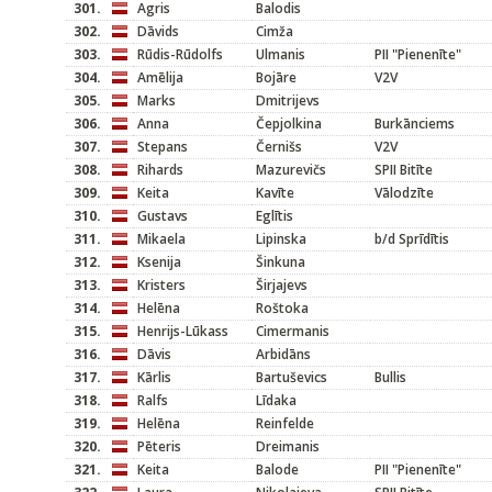
301.
Agris
Balodis
302.
Dāvids
Cimža
303.
Rūdis-Rūdolfs
Ulmanis
PII "Pienenīte"
304.
Amēlija
Bojāre
V2V
305.
Marks
Dmitrijevs
306.
Anna
Čepjolkina
Burkānciems
307.
Stepans
Černišs
V2V
308.
Rihards
Mazurevičs
SPII Bitīte
309.
Keita
Kavīte
Vālodzīte
310.
Gustavs
Eglītis
311.
Mikaela
Lipinska
b/d Sprīdītis
312.
Ksenija
Šinkuna
313.
Kristers
Širjajevs
314.
Helēna
Roštoka
315.
Henrijs-Lūkass
Cimermanis
316.
Dāvis
Arbidāns
317.
Kārlis
Bartuševics
Bullis
318.
Ralfs
Līdaka
319.
Helēna
Reinfelde
320.
Pēteris
Dreimanis
321.
Keita
Balode
PII "Pienenīte"