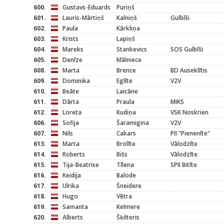
600.
Gustavs-Eduards
Puriņš
601.
Lauris-Mārtiņš
Kalniņš
Gulbīši
602.
Paula
Kārkliņa
603.
Krists
Lapiņš
604.
Mareks
Stankevics
SOS Gulbīši
605.
Denīze
Mālniece
608.
Marta
Brence
BD Auseklītis
609.
Dominika
Eglīte
V2V
610.
Beāte
Laicāne
611.
Dārta
Praula
MIKS
612.
Loreta
Kudiņa
VSK Noskrien
606.
Sofija
Šaramigina
V2V
607.
Nils
Cakars
PII "Pienenīte"
613.
Marta
Brolīte
Vālodzīte
614.
Roberts
Bišs
Vālodzīte
615.
Tija-Beatrise
Tīlena
SPII Bitīte
616.
Keidija
Balode
617.
Ulrika
Šneidere
618.
Hugo
Vētra
619.
Samanta
Kelmere
620.
Alberts
Šķilteris