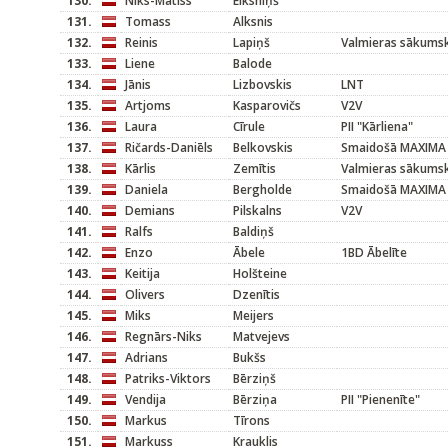
130.
Niks-Matīss
Elksniņš
131.
Tomass
Alksnis
132.
Reinis
Lapiņš
Valmieras sākums
133.
Liene
Balode
134.
Jānis
Lizbovskis
LNT
135.
Artjoms
Kasparovičs
V2V
136.
Laura
Cīrule
PII "Kārliena"
137.
Ričards-Daniēls
Belkovskis
Smaidošā MAXIMA
138.
Kārlis
Zemītis
Valmieras sākums
139.
Daniela
Bergholde
Smaidošā MAXIMA
140.
Demians
Pilskalns
V2V
141.
Ralfs
Baldiņš
142.
Enzo
Ābele
1BD Ābelīte
143.
Keitija
Holšteine
144.
Olivers
Dzenītis
145.
Miks
Meijers
146.
Regnārs-Niks
Matvejevs
147.
Adrians
Bukšs
148.
Patriks-Viktors
Bērziņš
149.
Vendija
Bērziņa
PII "Pienenīte"
150.
Markus
Tīrons
151.
Markuss
Krauklis