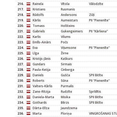
216.
Rainela
Vītola
Vālodzīte
217.
Kristians
Rusmanis
218.
Rūdolfs
Andersons
Zūļi
219.
Kārlis
Aumeistars
PII "Pienenīte"
220.
Tomass
Holšteins
221.
Gabriels
Gukengeimers
PII "Kārliena"
222.
Karlis
Vilums
223.
Emīls-Ainārs
Počs
224.
Eva
Viļumsone
PII "Pienenīte"
225.
Līga
Žirne
226.
Kristijs-Jānis
Kaškurs
227.
Gundars
Sirmais
228.
Paula-Ketija
Cinberga
229.
Daniels
Gušča
SPII Bitīte
230.
Roberts
Sūna
PII "Pienenīte"
231.
Valters-Kārlis
Purmalis
232.
Zane-Rēzija
Rudzīte
Sprīdītis
233.
Daniela-Marta
Misika
SPII Bitīte
234.
Gothards
Bērzs
SPII Bitīte
235.
Dārta-Elīza
Jaundzema
236.
Marta
Ploriņa
VINGROŠANAS STU