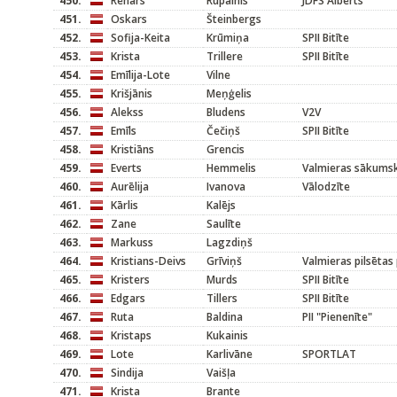
450.
Renārs
Rupainis
JDFS Alberts
451.
Oskars
Šteinbergs
452.
Sofija-Keita
Krūmiņa
SPII Bitīte
453.
Krista
Trillere
SPII Bitīte
454.
Emīlija-Lote
Vilne
455.
Krišjānis
Meņģelis
456.
Alekss
Bludens
V2V
457.
Emīls
Čečiņš
SPII Bitīte
458.
Kristiāns
Grencis
459.
Everts
Hemmelis
Valmieras sākums
460.
Aurēlija
Ivanova
Vālodzīte
461.
Kārlis
Kalējs
462.
Zane
Saulīte
463.
Markuss
Lagzdiņš
464.
Kristians-Deivs
Grīviņš
Valmieras pilsētas
465.
Kristers
Murds
SPII Bitīte
466.
Edgars
Tillers
SPII Bitīte
467.
Ruta
Baldina
PII "Pienenīte"
468.
Kristaps
Kukainis
469.
Lote
Karlivāne
SPORTLAT
470.
Sindija
Vaišļa
471.
Krista
Brante