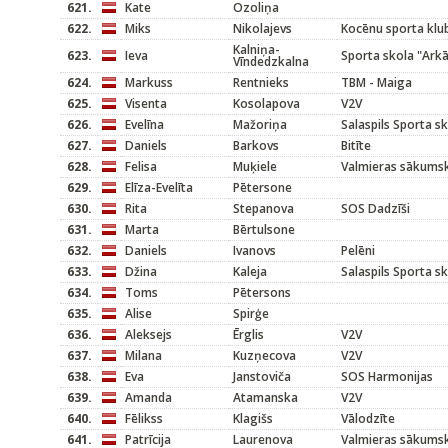
621.
Kate
Ozoliņa
622.
Miks
Nikolajevs
Kocēnu sporta klu
Kalniņa-
623.
Ieva
Sporta skola "Arkā
Vīndedzkalna
624.
Markuss
Rentnieks
TBM - Maiga
625.
Visenta
Kosolapova
V2V
626.
Evelīna
Mažoriņa
Salaspils Sporta s
627.
Daniels
Barkovs
Bitīte
628.
Felisa
Muķiele
Valmieras sākums
629.
Elīza-Evelīta
Pētersone
630.
Rita
Stepanova
SOS Dadzīši
631.
Marta
Bērtulsone
632.
Daniels
Ivanovs
Pelēni
633.
Džina
Kaleja
Salaspils Sporta s
634.
Toms
Pētersons
635.
Alise
Spirģe
636.
Aleksejs
Ērglis
V2V
637.
Milana
Kuzņecova
V2V
638.
Eva
Janstoviča
SOS Harmonijas
639.
Amanda
Atamanska
V2V
640.
Fēlikss
Klagišs
Vālodzīte
641.
Patrīcija
Laurenova
Valmieras sākums