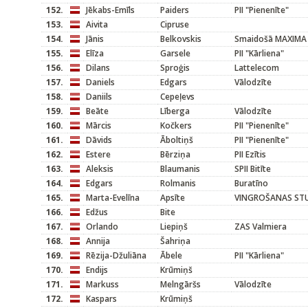
152.
Jēkabs-Emīls
Paiders
PII "Pienenīte"
153.
Aivita
Cipruse
154.
Jānis
Belkovskis
Smaidošā MAXIMA
155.
Elīza
Garsele
PII "Kārliena"
156.
Dilans
Sproģis
Lattelecom
157.
Daniels
Edgars
Vālodzīte
158.
Daniils
Cepeļevs
159.
Beāte
Līberga
Vālodzīte
160.
Mārcis
Kočkers
PII "Pienenīte"
161.
Dāvids
Āboltiņš
PII "Pienenīte"
162.
Estere
Bērziņa
PII Ezītis
163.
Aleksis
Blaumanis
SPII Bitīte
164.
Edgars
Rolmanis
Buratīno
165.
Marta-Evelīna
Apsīte
VINGROŠANAS STU
166.
Edžus
Bite
167.
Orlando
Liepiņš
ZAS Valmiera
168.
Annija
Šahriņa
169.
Rēzija-Džuliāna
Ābele
PII "Kārliena"
170.
Endijs
Krūmiņš
171.
Markuss
Melngāršs
Vālodzīte
172.
Kaspars
Krūmiņš