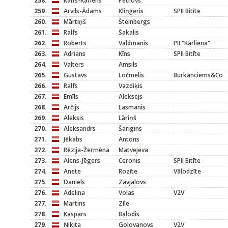
258.
Ralfs-Karlens
Petrovs
259.
Arvils-Ādams
Kliņģeris
SPII Bitīte
260.
Mārtiņš
Šteinbergs
261.
Ralfs
Šakalis
262.
Roberts
Valdmanis
PII "Kārliena"
263.
Adrians
Kīns
SPII Bitīte
264.
Valters
Amsils
265.
Gustavs
Ločmelis
Burkānciems&Co
266.
Ralfs
Vazdiķis
267.
Emīls
Aleksejs
268.
Arčijs
Lasmanis
269.
Aleksis
Lāriņš
270.
Aleksandrs
Šarigins
271.
Jēkabs
Antons
272.
Rēzija-Žermēna
Matvejeva
273.
Alens-Jēgers
Ceronis
SPII Bitīte
274.
Anete
Rozīte
Vālodzīte
275.
Daniels
Zavjalovs
276.
Adelina
Volas
V2V
277.
Martins
Zīle
278.
Kaspars
Balodis
279.
Ņikita
Golovanovs
V2V