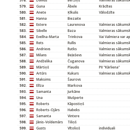
578.
Dāvids
Bērziņš
Valmieras sākums
579.
Guna
Ābele
Krācītes
580.
Anete
Ķīkulis
Vālodzīte
581.
Hanna
Biezaite
582.
Estere
Laurenova
Valmieras sākums
583.
Sibelle
Baza
Valmieras sākums
584.
Evelīna-Marta
Trinkova
Vai Valmiera var a
585.
Rets
Rullis
Valmieras sākums
586.
Andrievs
Rutks
Valmieras sākums
587.
Milans
Beļeševs
Valmieras sākums
588.
Andželika
Čuganova
Valmieras sākums
589.
Mārtiņš
Plaudis
PII "Kārliena"
590.
Artūrs
Kukurs
Valmieras sākums
591.
Maksims
Šaurovs
592.
Elīza
Markova
593.
Samanta
Jurkāne
594.
Una
Mušperte
595.
Roberts
Kāpostiņš
596.
Roberts-Ojārs
Habeks
597.
Samanta
Vintere
598.
Jānis-Voldemārs
Tiliņš
599.
Gusts
Vītoliņš
individuali