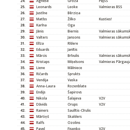
24.
Agnese
Groza
PBJSS
25.
Leonards
Leoke
Valmieras BSS
26.
Justīne
Bērziņa
27.
Matīss
Žilko
Kusties!
28.
Karīna
Oga
29.
Jānis
Biernis
Valmieras sākums
30.
Valters
Jansons
Valmieras sākums
31.
Elīza
Rīdere
32.
Eduards
Janītis
33.
Mārcis
Brīvulis
Valmieras sākums
34.
Kristaps
Miķelsons
Valmieras Pārgauj
35.
Liene
Mālniece
36.
Ričards
Sprukts
37.
Vendija
Vaska
38.
Anna-Laura
Rozenblate
39.
Endijs
Šapirovs
40.
Nikola
Šalajeva
V2V
41.
Dāvids
Orups
V2V
42.
Rainers
Saulītis-Cīrulis
43.
Mārtiņš
Skalders
44.
Ralfs
Ozolins
45.
Pavel
Fisenko
V2V