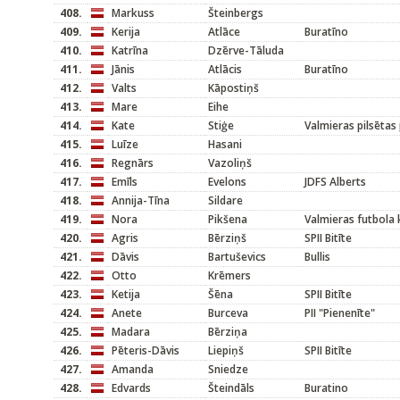
408.
Markuss
Šteinbergs
409.
Kerija
Atlāce
Buratīno
410.
Katrīna
Dzērve-Tāluda
411.
Jānis
Atlācis
Buratīno
412.
Valts
Kāpostiņš
413.
Mare
Eihe
414.
Kate
Stiģe
Valmieras pilsētas
415.
Luīze
Hasani
416.
Regnārs
Vazoliņš
417.
Emīls
Evelons
JDFS Alberts
418.
Annija-Tīna
Sildare
419.
Nora
Pikšena
Valmieras futbola 
420.
Agris
Bērziņš
SPII Bitīte
421.
Dāvis
Bartuševics
Bullis
422.
Otto
Krēmers
423.
Ketija
Šēna
SPII Bitīte
424.
Anete
Burceva
PII "Pienenīte"
425.
Madara
Bērziņa
426.
Pēteris-Dāvis
Liepiņš
SPII Bitīte
427.
Amanda
Sniedze
428.
Edvards
Šteindāls
Buratino