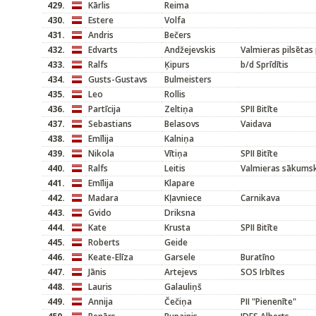
429.
Kārlis
Reima
430.
Estere
Volfa
431.
Andris
Bečers
432.
Edvarts
Andžejevskis
Valmieras pilsētas
433.
Ralfs
Ķipurs
b/d Sprīdītis
434.
Gusts-Gustavs
Bulmeisters
435.
Leo
Rollis
436.
Partīcija
Zeltiņa
SPII Bitīte
437.
Sebastians
Belasovs
Vaidava
438.
Emīlija
Kalniņa
439.
Nikola
Vītiņa
SPII Bitīte
440.
Ralfs
Leitis
Valmieras sākums
441.
Emīlija
Klapare
442.
Madara
Kļavniece
Carnikava
443.
Gvido
Driksna
444.
Kate
Krusta
SPII Bitīte
445.
Roberts
Geide
446.
Keate-Elīza
Garsele
Buratīno
447.
Jānis
Artejevs
SOS Irbītes
448.
Lauris
Galauliņš
449.
Annija
Čečiņa
PII "Pienenīte"