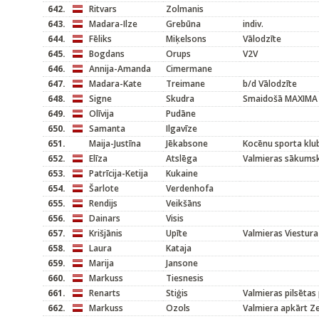
642.
Ritvars
Zolmanis
643.
Madara-Ilze
Grebūna
indiv.
644.
Fēliks
Miķelsons
Vālodzīte
645.
Bogdans
Orups
V2V
646.
Annija-Amanda
Cimermane
647.
Madara-Kate
Treimane
b/d Vālodzīte
648.
Signe
Skudra
Smaidošā MAXIMA
649.
Olīvija
Pudāne
650.
Samanta
Ilgavīze
651.
Maija-Justīna
Jēkabsone
Kocēnu sporta klu
652.
Elīza
Atslēga
Valmieras sākums
653.
Patrīcija-Ketija
Kukaine
654.
Šarlote
Verdenhofa
655.
Rendijs
Veikšāns
656.
Dainars
Visis
657.
Krišjānis
Upīte
Valmieras Viestura
658.
Laura
Kataja
659.
Marija
Jansone
660.
Markuss
Tiesnesis
661.
Renarts
Stiģis
Valmieras pilsētas
662.
Markuss
Ozols
Valmiera apkārt Z