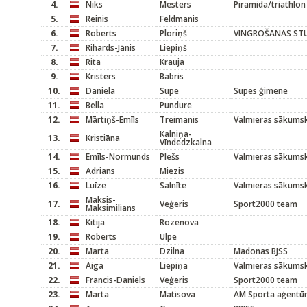
4.
Niks
Mesters
Piramida/triathlon
5.
Reinis
Feldmanis
6.
Roberts
Ploriņš
VINGROŠANAS STU
7.
Rihards-Jānis
Liepiņš
8.
Rita
Krauja
9.
Kristers
Babris
10.
Daniela
Supe
Supes ģimene
11.
Bella
Pundure
12.
Mārtiņš-Emīls
Treimanis
Valmieras sākums
Kalniņa-
13.
Kristiāna
Vīndedzkalna
14.
Emīls-Normunds
Plešs
Valmieras sākums
15.
Adrians
Miezis
16.
Luīze
Salnīte
Valmieras sākums
Maksis-
17.
Veģeris
Sport2000 team
Maksimilians
18.
Kitija
Rozenova
19.
Roberts
Ulpe
20.
Marta
Dzilna
Madonas BJSS
21.
Aiga
Liepiņa
Valmieras sākums
22.
Francis-Daniels
Veģeris
Sport2000 team
23.
Marta
Matisova
AM Sporta aģentū