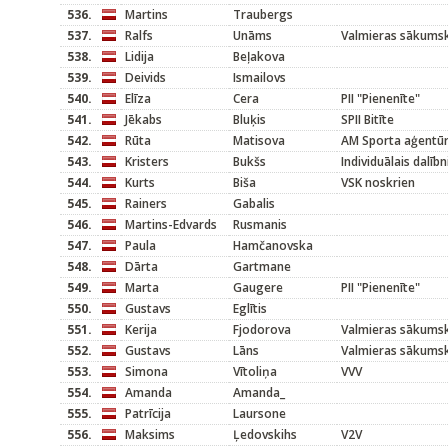
536.
Martins
Traubergs
537.
Ralfs
Unāms
Valmieras sākums
538.
Lidija
Beļakova
539.
Deivids
Ismailovs
540.
Elīza
Cera
PII "Pienenīte"
541.
Jēkabs
Bluķis
SPII Bitīte
542.
Rūta
Matisova
AM Sporta aģentū
543.
Kristers
Bukšs
Individuālais dalīb
544.
Kurts
Biša
VSK noskrien
545.
Rainers
Gabalis
546.
Martins-Edvards
Rusmanis
547.
Paula
Hamčanovska
548.
Dārta
Gartmane
549.
Marta
Gaugere
PII "Pienenīte"
550.
Gustavs
Eglītis
551.
Kerija
Fjodorova
Valmieras sākums
552.
Gustavs
Lāns
Valmieras sākums
553.
Simona
Vītoliņa
VVV
554.
Amanda
Amanda_
555.
Patrīcija
Laursone
556.
Maksims
Ļedovskihs
V2V