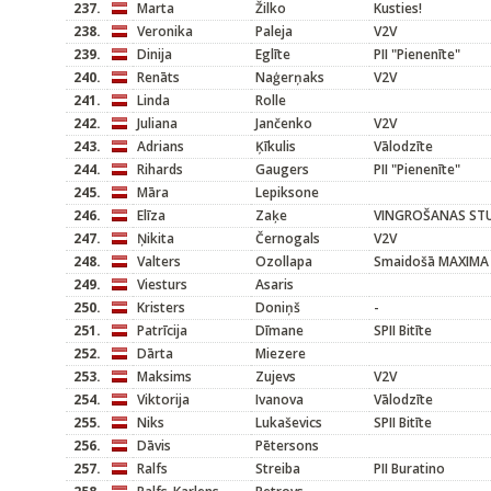
237.
Marta
Žilko
Kusties!
238.
Veronika
Paleja
V2V
239.
Dinija
Eglīte
PII "Pienenīte"
240.
Renāts
Naģerņaks
V2V
241.
Linda
Rolle
242.
Juliana
Jančenko
V2V
243.
Adrians
Ķīkulis
Vālodzīte
244.
Rihards
Gaugers
PII "Pienenīte"
245.
Māra
Lepiksone
246.
Elīza
Zaķe
VINGROŠANAS STU
247.
Ņikita
Černogals
V2V
248.
Valters
Ozollapa
Smaidošā MAXIMA
249.
Viesturs
Asaris
250.
Kristers
Doniņš
-
251.
Patrīcija
Dīmane
SPII Bitīte
252.
Dārta
Miezere
253.
Maksims
Zujevs
V2V
254.
Viktorija
Ivanova
Vālodzīte
255.
Niks
Lukaševics
SPII Bitīte
256.
Dāvis
Pētersons
257.
Ralfs
Streiba
PII Buratino