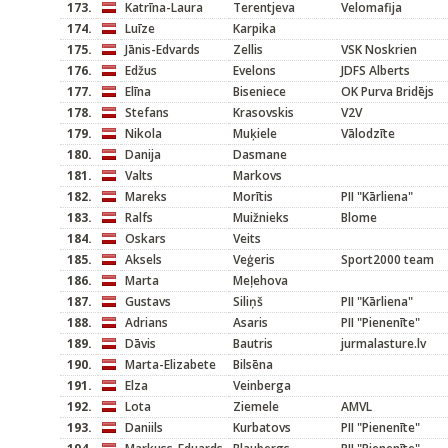
173.
Katrīna-Laura
Terentjeva
Velomafija
174.
Luīze
Karpika
175.
Jānis-Edvards
Zellis
VSK Noskrien
176.
Edžus
Evelons
JDFS Alberts
177.
Elīna
Biseniece
OK Purva Bridējs
178.
Stefans
Krasovskis
V2V
179.
Nikola
Muķiele
Vālodzīte
180.
Danija
Dasmane
181.
Valts
Markovs
182.
Mareks
Morītis
PII "Kārliena"
183.
Ralfs
Muižnieks
Blome
184.
Oskars
Veits
185.
Aksels
Veģeris
Sport2000 team
186.
Marta
Meļehova
187.
Gustavs
Siliņš
PII "Kārliena"
188.
Adrians
Asaris
PII "Pienenīte"
189.
Dāvis
Bautris
jurmalasture.lv
190.
Marta-Elizabete
Bilsēna
191.
Elza
Veinberga
192.
Lota
Ziemele
AMVL
193.
Daniils
Kurbatovs
PII "Pienenīte"