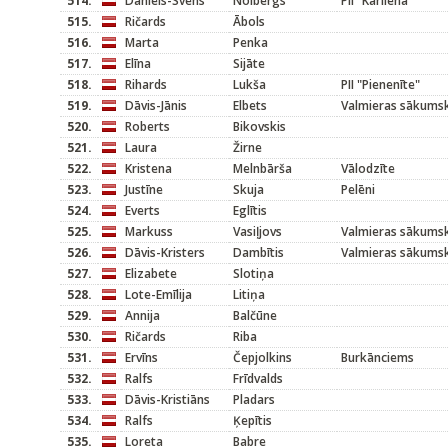
514.
Daniels-Svens
Nolbergs
PII "Kārliena"
515.
Ričards
Ābols
516.
Marta
Penka
517.
Elīna
Sijāte
518.
Rihards
Lukša
PII "Pienenīte"
519.
Dāvis-Jānis
Elbets
Valmieras sākums
520.
Roberts
Bikovskis
521.
Laura
Žirne
522.
Kristena
Melnbārša
Vālodzīte
523.
Justīne
Skuja
Pelēni
524.
Everts
Eglītis
525.
Markuss
Vasiļjovs
Valmieras sākums
526.
Dāvis-Kristers
Dambītis
Valmieras sākums
527.
Elizabete
Slotiņa
528.
Lote-Emīlija
Litiņa
529.
Annija
Balčūne
530.
Ričards
Riba
531.
Ervīns
Čepjolkins
Burkānciems
532.
Ralfs
Frīdvalds
533.
Dāvis-Kristiāns
Pladars
534.
Ralfs
Ķepītis
535.
Loreta
Babre