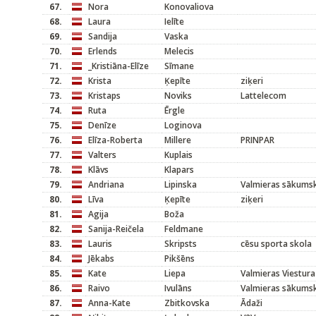
67.
Nora
Konovaliova
68.
Laura
Ielīte
69.
Sandija
Vaska
70.
Erlends
Melecis
71.
_Kristiāna-Elīze
Sīmane
72.
Krista
Ķepīte
ziķeri
73.
Kristaps
Noviks
Lattelecom
74.
Ruta
Ērgle
75.
Denīze
Loginova
76.
Elīza-Roberta
Millere
PRINPAR
77.
Valters
Kuplais
78.
Klāvs
Klapars
79.
Andriana
Lipinska
Valmieras sākums
80.
Līva
Ķepīte
ziķeri
81.
Agija
Boža
82.
Sanija-Reičela
Feldmane
83.
Lauris
Skripsts
cēsu sporta skola
84.
Jēkabs
Pikšēns
85.
Kate
Liepa
Valmieras Viestura
86.
Raivo
Ivulāns
Valmieras sākums
87.
Anna-Kate
Zbitkovska
Ādaži