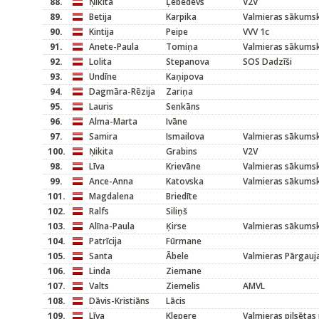
88.
Ņikita
Ļebedevs
V2V
89.
Betija
Karpika
Valmieras sākums
90.
Kintija
Peipe
VVV 1c
91.
Anete-Paula
Tomiņa
Valmieras sākums
92.
Lolita
Stepanova
SOS Dadzīši
93.
Undīne
Kaņipova
94.
Dagmāra-Rēzija
Zariņa
95.
Lauris
Senkāns
96.
Alma-Marta
Ivāne
97.
Samira
Ismailova
Valmieras sākums
100.
Ņikita
Grabins
V2V
98.
Līva
Krievāne
Valmieras sākums
99.
Ance-Anna
Katovska
Valmieras sākums
101.
Magdalena
Briedīte
102.
Ralfs
Siliņš
103.
Alīna-Paula
Ķirse
Valmieras sākums
104.
Patrīcija
Fūrmane
105.
Santa
Ābele
Valmieras Pārgauja
106.
Linda
Ziemane
107.
Valts
Ziemelis
AMVL
108.
Dāvis-Kristiāns
Lācis
109.
Līva
Klepere
Valmieras pilsētas