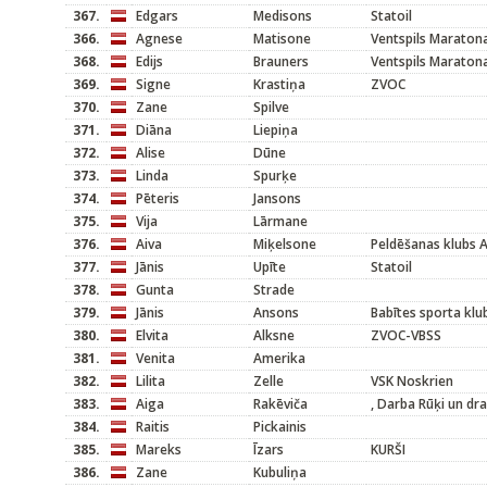
367.
Edgars
Medisons
Statoil
366.
Agnese
Matisone
Ventspils Maraton
368.
Edijs
Brauners
Ventspils Maraton
369.
Signe
Krastiņa
ZVOC
370.
Zane
Spilve
371.
Diāna
Liepiņa
372.
Alise
Dūne
373.
Linda
Spurķe
374.
Pēteris
Jansons
375.
Vija
Lārmane
376.
Aiva
Miķelsone
Peldēšanas klubs
377.
Jānis
Upīte
Statoil
378.
Gunta
Strade
379.
Jānis
Ansons
Babītes sporta klu
380.
Elvita
Alksne
ZVOC-VBSS
381.
Venita
Amerika
382.
Lilita
Zelle
VSK Noskrien
383.
Aiga
Rakēviča
, Darba Rūķi un dr
384.
Raitis
Pickainis
385.
Mareks
Īzars
KURŠI
386.
Zane
Kubuliņa