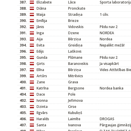
387.
Elizabete
Lāce
Sporta laboratorij
388.
Diāna
Pronckute
389.
Maija
Stradiņa
1 cilv.
390.
Emīlija
Brieze
392.
Jānis
Vidovskis
Pēdu nav 2
391.
Inga
Dzene
NORDEA
393.
Aija
Bērziņa
Nordea
394.
Evita
Greidiņa
Nepalikt mežā!
396.
Edijs
Laškovs
395.
Gunda
Plūmane
Pēdu nav 2
398.
Ģirts
Baranovskis
Ja visapkārt
397.
Elīna
Bērziņa
Vides Attīstības Bi
399.
Artūrs
Mitrēvics
400.
Zane
Grava
401.
Katrīna
Bergsone
Nordea banka
404.
Dace
Pole
402.
Ivonna
Jefimova
403.
Dzinta
Cirse
405.
Ilgvārs
Kubuliņš
406.
Haralds
Laimīte
DROGAS
407.
Santa
Ivanova
Pārgaujas ģimnāzi