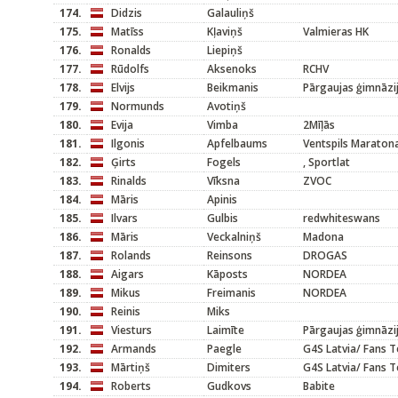
174.
Didzis
Galauliņš
175.
Matīss
Kļaviņš
Valmieras HK
176.
Ronalds
Liepiņš
177.
Rūdolfs
Aksenoks
RCHV
178.
Elvijs
Beikmanis
Pārgaujas ģimnāzi
179.
Normunds
Avotiņš
180.
Evija
Vimba
2Mīļās
181.
Ilgonis
Apfelbaums
Ventspils Maraton
182.
Ģirts
Fogels
, Sportlat
183.
Rinalds
Vīksna
ZVOC
184.
Māris
Apinis
185.
Ilvars
Gulbis
redwhiteswans
186.
Māris
Veckalniņš
Madona
187.
Rolands
Reinsons
DROGAS
188.
Aigars
Kāposts
NORDEA
189.
Mikus
Freimanis
NORDEA
190.
Reinis
Miks
191.
Viesturs
Laimīte
Pārgaujas ģimnāzi
192.
Armands
Paegle
G4S Latvia/ Fans 
193.
Mārtiņš
Dimiters
G4S Latvia/ Fans 
194.
Roberts
Gudkovs
Babite