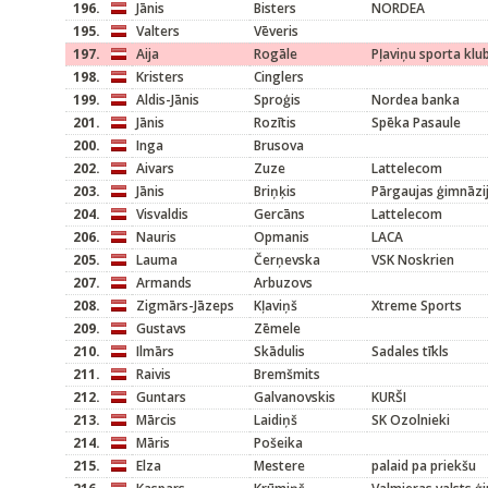
196.
Jānis
Bisters
NORDEA
195.
Valters
Vēveris
197.
Aija
Rogāle
Pļaviņu sporta kl
198.
Kristers
Cinglers
199.
Aldis-Jānis
Sproģis
Nordea banka
201.
Jānis
Rozītis
Spēka Pasaule
200.
Inga
Brusova
202.
Aivars
Zuze
Lattelecom
203.
Jānis
Briņķis
Pārgaujas ģimnāzi
204.
Visvaldis
Gercāns
Lattelecom
206.
Nauris
Opmanis
LACA
205.
Lauma
Čerņevska
VSK Noskrien
207.
Armands
Arbuzovs
208.
Zigmārs-Jāzeps
Kļaviņš
Xtreme Sports
209.
Gustavs
Zēmele
210.
Ilmārs
Skādulis
Sadales tīkls
211.
Raivis
Bremšmits
212.
Guntars
Galvanovskis
KURŠI
213.
Mārcis
Laidiņš
SK Ozolnieki
214.
Māris
Pošeika
215.
Elza
Mestere
palaid pa priekšu