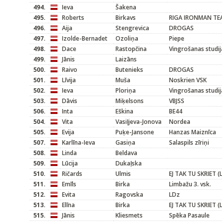
494.
Ieva
Šakena
495.
Roberts
Birkavs
RIGA IRONMAN TE
496.
Aija
Stengrevica
DROGAS
497.
Izolde-Bernadet
Ozoliņa
Piepe
498.
Dace
Rastopčina
Vingrošanas studij
499.
Jānis
Laizāns
500.
Raivo
Butenieks
DROGAS
501.
Līvija
Muša
Noskrien VSK
502.
Ieva
Ploriņa
Vingrošanas studij
503.
Dāvis
Miķelsons
VBJSS
506.
Inta
Eškina
BE44
504.
Vita
Vasiļjeva-Jonova
Nordea
505.
Evija
Puķe-Jansone
Hanzas Maiznīca
507.
Karlīna-Ieva
Gasiņa
Salaspils zīriņi
508.
Linda
Beldava
509.
Lūcija
Dukaļska
510.
Ričards
Ulmis
EJ TAK TU SKRIET (
511.
Emīls
Birka
Limbažu 3. vsk.
512.
Evita
Ragovska
LDz
513.
Elīna
Birka
EJ TAK TU SKRIET (
515.
Jānis
Kliesmets
Spēka Pasaule