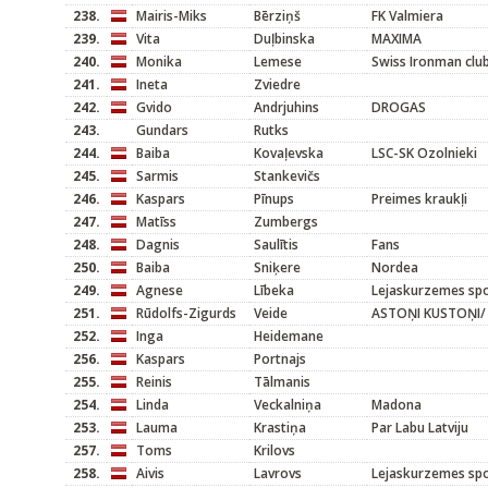
238.
Mairis-Miks
Bērziņš
FK Valmiera
239.
Vita
Duļbinska
MAXIMA
240.
Monika
Lemese
Swiss Ironman clu
241.
Ineta
Zviedre
242.
Gvido
Andrjuhins
DROGAS
243.
Gundars
Rutks
244.
Baiba
Kovaļevska
LSC-SK Ozolnieki
245.
Sarmis
Stankevičs
246.
Kaspars
Pīnups
Preimes kraukļi
247.
Matīss
Zumbergs
248.
Dagnis
Saulītis
Fans
250.
Baiba
Sniķere
Nordea
249.
Agnese
Lībeka
Lejaskurzemes sp
251.
Rūdolfs-Zigurds
Veide
ASTOŅI KUSTOŅI/ 
252.
Inga
Heidemane
256.
Kaspars
Portnajs
255.
Reinis
Tālmanis
254.
Linda
Veckalniņa
Madona
253.
Lauma
Krastiņa
Par Labu Latviju
257.
Toms
Krilovs
258.
Aivis
Lavrovs
Lejaskurzemes sp