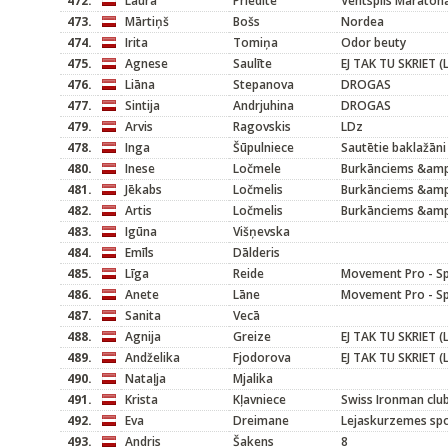
472.
Laura
Priedīte
Ventspils Maratona
473.
Mārtiņš
Bošs
Nordea
474.
Irita
Tomiņa
Odor beuty
475.
Agnese
Saulīte
EJ TAK TU SKRIET (
476.
Liāna
Stepanova
DROGAS
477.
Sintija
Andrjuhina
DROGAS
479.
Arvis
Ragovskis
LDz
478.
Inga
Šūpulniece
Sautētie baklažāni
480.
Inese
Ločmele
Burkānciems &amp
481.
Jēkabs
Ločmelis
Burkānciems &amp
482.
Artis
Ločmelis
Burkānciems &amp
483.
Igūna
Višņevska
484.
Emīls
Dālderis
485.
Līga
Reide
Movement Pro - S
486.
Anete
Lāne
Movement Pro - S
487.
Sanita
Vecā
488.
Agnija
Greize
EJ TAK TU SKRIET (
489.
Andželika
Fjodorova
EJ TAK TU SKRIET (
490.
Nataļja
Mjalika
491.
Krista
Kļavniece
Swiss Ironman clu
492.
Eva
Dreimane
Lejaskurzemes sp
493.
Andris
Šakens
8