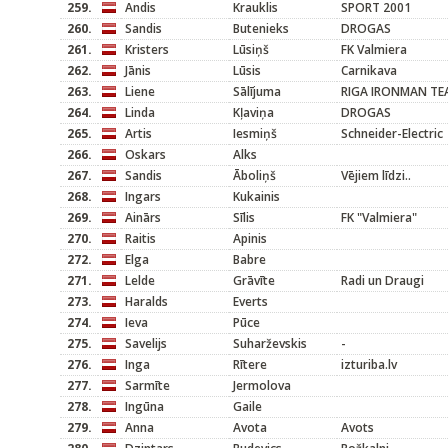
259.
Andis
Krauklis
SPORT 2001
260.
Sandis
Butenieks
DROGAS
261.
Kristers
Lūsiņš
FK Valmiera
262.
Jānis
Lūsis
Carnikava
263.
Liene
Sālījuma
RIGA IRONMAN TEAM
264.
Linda
Kļaviņa
DROGAS
265.
Artis
Iesmiņš
Schneider-Electric
266.
Oskars
Alks
267.
Sandis
Āboliņš
Vējiem līdzi..
268.
Ingars
Kukainis
269.
Ainārs
Sīlis
FK "Valmiera"
270.
Raitis
Apinis
272.
Elga
Babre
271.
Lelde
Grāvīte
Radi un Draugi
273.
Haralds
Everts
274.
Ieva
Pūce
275.
Savelijs
Suharževskis
-
276.
Inga
Rītere
izturiba.lv
277.
Sarmīte
Jermolova
278.
Ingūna
Gaile
279.
Anna
Avota
Avots