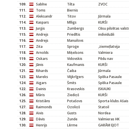
109.
Sabīne
Tilta
ZVOC
111.
Toms
Biernis
112.
Aleksandr
Titov
Jūrmala
114.
Kaspars
Mīligs
KURŠI
113.
Jurģis
Zumbergs
Cēsu pilsētas valst
115.
Andrejs
Priedītis
individuāli
116.
Andrejs
Manuilovs
117.
Zita
Sproģe
,ziemeļlatvija
118.
Arnolds
Miķelsons
Valmiera
119.
Oskars
Vidovskis
Pēdu nav
120.
Jānis
Kaufmanis
KURŠI
121.
Rihards
Čaiba
Jūrmala
123.
Mareks
Vējkrīgers
Spēka Pasaule
124.
Aigars
Šmits
Spēka Pasaule
122.
Dainis
Krasovskis
ISKAUKI
126.
Māris
Ziediņš
KURŠI
125.
Kristiāns
Potašovs
Sporta klubs Ašais
127.
Raimonds
Ozoliņš
Statoil
128.
Aivis
Gusts
Nordea
129.
Dāvis
Zunde
Valmieras HK
130.
Henrijs
Lērme
GARĀM EJOT