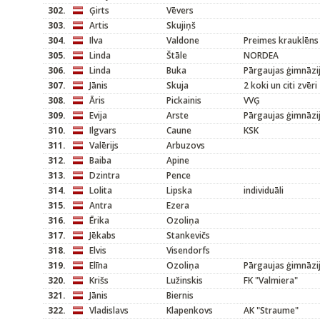
302.
Ģirts
Vēvers
303.
Artis
Skujiņš
304.
Ilva
Valdone
Preimes krauklēns
305.
Linda
Štāle
NORDEA
306.
Linda
Buka
Pārgaujas ģimnāzi
307.
Jānis
Skuja
2 koki un citi zvēri
308.
Āris
Pickainis
VVĢ
309.
Evija
Arste
Pārgaujas ģimnāzi
310.
Ilgvars
Caune
KSK
311.
Valērijs
Arbuzovs
312.
Baiba
Apine
313.
Dzintra
Pence
314.
Lolita
Lipska
individuāli
315.
Antra
Ezera
316.
Ērika
Ozoliņa
317.
Jēkabs
Stankevičs
318.
Elvis
Visendorfs
319.
Elīna
Ozoliņa
Pārgaujas ģimnāzi
320.
Krišs
Lužinskis
FK "Valmiera"
321.
Jānis
Biernis
322.
Vladislavs
Klapenkovs
AK "Straume"