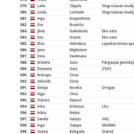
579.
Laila
Zēģele
Vingrošanas studij
580.
Linda
Ločmele
Vingrošanas studij
581.
Inga
Krupenkova
582.
Ilze
Braukša
584.
Jānis
Galindoms
Eko-sets
583.
Ilze
Dzene
Eko-sets
585.
Elza
Admidiņa
Lejaskurzemes sp
586.
Jana
Migliniece
587.
Irina
Veidmane
588.
Kristīne
Suta
Pārgaujas ģimnāzi
589.
Džaneta
Suta
ZVOC
590.
Kristaps
Cirsis
593.
Askolds
Cirsis
591.
Sintija
Novika
Drogas
592.
Inga
Cirse
595.
Oskars
Kļaviņš
594.
Inita
Krūmiņa
LDz
596.
Ināra
Neļķe
597.
Sandis
Vašuts
VVĢ
598.
Inga
Zaļupe
MAXIMA
599.
Gunta
Baltgaile
Statoil