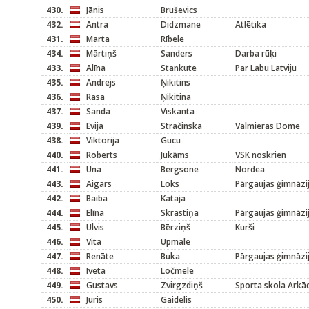
430.
Jānis
Bruševics
432.
Antra
Didzmane
Atlētika
431.
Marta
Rībele
434.
Mārtiņš
Sanders
Darba rūķi
433.
Alīna
Stankute
Par Labu Latviju
435.
Andrejs
Ņikitins
436.
Rasa
Ņikitina
437.
Sanda
Viskanta
439.
Evija
Stračinska
Valmieras Dome
438.
Viktorija
Gucu
440.
Roberts
Jukāms
VSK noskrien
441.
Una
Bergsone
Nordea
443.
Aigars
Loks
Pārgaujas ģimnāzi
442.
Baiba
Kataja
444.
Elīna
Skrastiņa
Pārgaujas ģimnāzi
445.
Ulvis
Bērziņš
Kurši
446.
Vita
Upmale
447.
Renāte
Buka
Pārgaujas ģimnāzi
448.
Iveta
Ločmele
449.
Gustavs
Zvirgzdiņš
Sporta skola Arkād
450.
Juris
Gaidelis