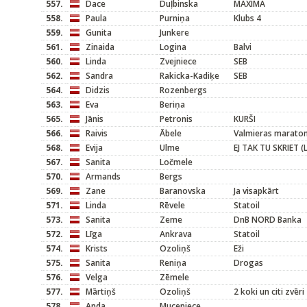
557.
Dace
Duļbinska
MAXIMA
558.
Paula
Purniņa
Klubs 4
559.
Gunita
Junkere
561.
Zinaida
Logina
Balvi
560.
Linda
Zvejniece
SEB
562.
Sandra
Rakicka-Kadiķe
SEB
564.
Didzis
Rozenbergs
563.
Eva
Beriņa
565.
Jānis
Petronis
KURŠI
566.
Raivis
Ābele
Valmieras maraton
568.
Evija
Ulme
EJ TAK TU SKRIET (
567.
Sanita
Ločmele
570.
Armands
Bergs
569.
Zane
Baranovska
Ja visapkārt
571.
Linda
Rēvele
Statoil
573.
Sanita
Zeme
DnB NORD Banka
572.
Līga
Ankrava
Statoil
574.
Krists
Ozoliņš
Eži
575.
Sanita
Reniņa
Drogas
576.
Velga
Zēmele
577.
Mārtiņš
Ozoliņš
2 koki un citi zvēri
578.
Anda
Muceniece