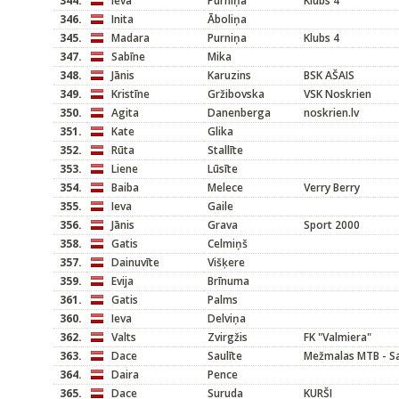
344.
Ieva
Purniņa
Klubs 4
346.
Inita
Āboliņa
345.
Madara
Purniņa
Klubs 4
347.
Sabīne
Mika
348.
Jānis
Karuzins
BSK AŠAIS
349.
Kristīne
Gržibovska
VSK Noskrien
350.
Agita
Danenberga
noskrien.lv
351.
Kate
Glika
352.
Rūta
Stallīte
353.
Liene
Lūsīte
354.
Baiba
Melece
Verry Berry
355.
Ieva
Gaile
356.
Jānis
Grava
Sport 2000
358.
Gatis
Celmiņš
357.
Dainuvīte
Višķere
359.
Evija
Brīnuma
361.
Gatis
Palms
360.
Ieva
Delviņa
362.
Valts
Zvirgžis
FK "Valmiera"
363.
Dace
Saulīte
Mežmalas MTB - Sa
364.
Daira
Pence
365.
Dace
Suruda
KURŠI