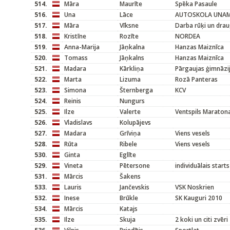
514.
Māra
Maurīte
Spēka Pasaule
516.
Una
Lāce
AUTOSKOLA UNAMI
517.
Māra
Vīksne
Darba rūķi un drau
518.
Kristīne
Rozīte
NORDEA
519.
Anna-Marija
Jāņkalna
Hanzas Maiznīca
520.
Tomass
Jāņkalns
Hanzas Maiznīca
521.
Madara
Kārkliņa
Pārgaujas ģimnāzi
522.
Marta
Lizuma
Rozā Panteras
523.
Simona
Šternberga
KCV
524.
Reinis
Nungurs
525.
Ilze
Valerte
Ventspils Maraton
526.
Vladislavs
Kolupājevs
527.
Madara
Grīviņa
Viens vesels
528.
Rūta
Ribele
Viens vesels
530.
Ginta
Eglīte
529.
Vineta
Pētersone
individuālais starts
531.
Mārcis
Šakens
533.
Lauris
Jančevskis
VSK Noskrien
532.
Inese
Brūkle
SK Kauguri 2010
534.
Mārcis
Katajs
535.
Ilze
Skuja
2 koki un citi zvēri