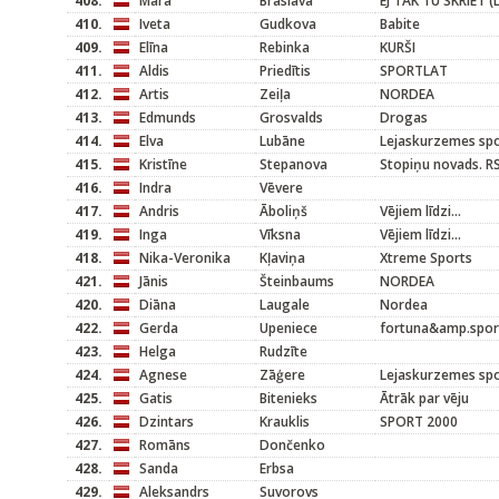
408.
Māra
Braslava
EJ TAK TU SKRIET (
410.
Iveta
Gudkova
Babite
409.
Elīna
Rebinka
KURŠI
411.
Aldis
Priedītis
SPORTLAT
412.
Artis
Zeiļa
NORDEA
413.
Edmunds
Grosvalds
Drogas
414.
Elva
Lubāne
Lejaskurzemes sp
415.
Kristīne
Stepanova
Stopiņu novads. R
416.
Indra
Vēvere
417.
Andris
Āboliņš
Vējiem līdzi...
419.
Inga
Vīksna
Vējiem līdzi...
418.
Nika-Veronika
Kļaviņa
Xtreme Sports
421.
Jānis
Šteinbaums
NORDEA
420.
Diāna
Laugale
Nordea
422.
Gerda
Upeniece
fortuna&amp.spor
423.
Helga
Rudzīte
424.
Agnese
Zāģere
Lejaskurzemes sp
425.
Gatis
Bitenieks
Ātrāk par vēju
426.
Dzintars
Krauklis
SPORT 2000
427.
Romāns
Dončenko
428.
Sanda
Erbsa
429.
Aleksandrs
Suvorovs