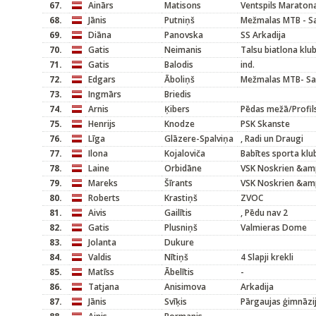
67.
Ainārs
Matisons
Ventspils Maratona
68.
Jānis
Putniņš
Mežmalas MTB - Sa
69.
Diāna
Panovska
SS Arkadija
70.
Gatis
Neimanis
Talsu biatlona klu
71.
Gatis
Balodis
ind.
72.
Edgars
Āboliņš
Mežmalas MTB- Sa
73.
Ingmārs
Briedis
74.
Arnis
Ķibers
Pēdas mežā/Profil
75.
Henrijs
Knodze
PSK Skanste
76.
Līga
Glāzere-Spalviņa
, Radi un Draugi
77.
Ilona
Kojaloviča
Babītes sporta klu
78.
Laine
Orbidāne
VSK Noskrien &amp
79.
Mareks
Šīrants
VSK Noskrien &amp
80.
Roberts
Krastiņš
ZVOC
81.
Aivis
Gailītis
, Pēdu nav 2
82.
Gatis
Plusniņš
Valmieras Dome
83.
Jolanta
Dukure
84.
Valdis
Nītiņš
4 Slapji krekli
85.
Matīss
Ābelītis
-
86.
Tatjana
Anisimova
Arkadija
87.
Jānis
Svīķis
Pārgaujas ģimnāzi