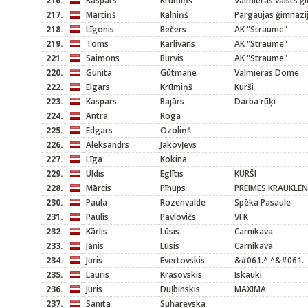
216.
Kaspars
Krūmiņš
Valmieras valsts ģ
217.
Mārtiņš
Kalniņš
Pārgaujas ģimnāzi
218.
Līgonis
Bečers
AK "Straume"
219.
Toms
Karlivāns
AK "Straume"
221.
Saimons
Burvis
AK "Straume"
220.
Gunita
Gūtmane
Valmieras Dome
222.
Elgars
Krūmiņš
Kurši
223.
Kaspars
Bajārs
Darba rūķi
224.
Antra
Roga
225.
Edgars
Ozoliņš
226.
Aleksandrs
Jakovļevs
227.
Līga
Kokina
229.
Uldis
Eglītis
KURŠI
228.
Mārcis
Pīnups
PREIMES KRAUKLĒ
230.
Paula
Rozenvalde
Spēka Pasaule
231.
Paulis
Pavlovičs
VFK
232.
Kārlis
Lūsis
Carnikava
233.
Jānis
Lūsis
Carnikava
234.
Juris
Evertovskis
&#061.^.^&#061.
235.
Lauris
Krasovskis
Iskauki
236.
Juris
Duļbinskis
MAXIMA
237.
Sanita
Suharevska