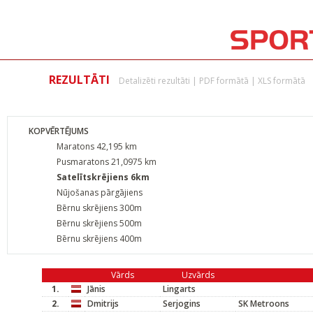
REZULTĀTI
Detalizēti rezultāti
|
PDF formātā
|
XLS formātā
KOPVĒRTĒJUMS
Maratons 42,195 km
Pusmaratons 21,0975 km
Satelītskrējiens 6km
Nūjošanas pārgājiens
Bērnu skrējiens 300m
Bērnu skrējiens 500m
Bērnu skrējiens 400m
Vārds
Uzvārds
1.
Jānis
Lingarts
2.
Dmitrijs
Serjogins
SK Metroons