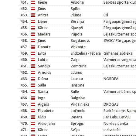
451.
Inese
Ansone
Babītes sporta klu
452.
Jānis
Splīte
453.
Anitra
Plūme
Eži
454.
Liene
Bērziņa
Pārgaujas ģimnāzi
455.
Kārlis
Kļaviņš
Pārgaujas ģimnāzi
456.
Madars
Pūpols
Lejaskurzemes sp
458.
Jānis
Bogdanovs
ZVOC/ Pārgajas ģi
457.
Danute
Viskanta
459.
Evita
Endzeliņa-Tēbele
Ģimenes aptieka
460.
Lolita
Zaķe
Valmieras vingrot
461.
Sandijs
Zemturis
Lejaskurzemes sp
462.
Arnolds
Ldums
.
463.
Diāna
Lauska
NORDEA
465.
Saila
Jansone
464.
Santa
Rulle
Valmieras bērnu s
466.
Inga
Balgalve
467.
Aigars
Virdzinieks
DROGAS
468.
Elizabete
Ločmele
Burkānciems &amp
469.
Uldis
Jonans
Par Labu Latviju
470.
Aldis-Jānis
Sproģis
Nordea banka
471.
Kārlis
Svīķis
individuāli