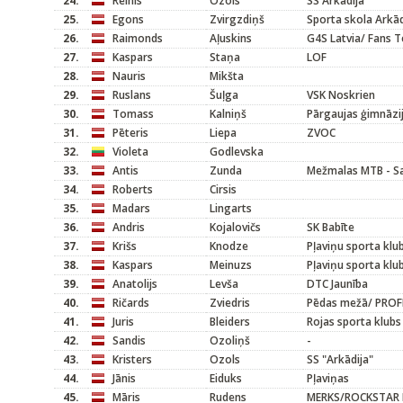
24.
Reinis
Ozols
SS Arkādija
25.
Egons
Zvirgzdiņš
Sporta skola Arkād
26.
Raimonds
Aļuskins
G4S Latvia/ Fans 
27.
Kaspars
Staņa
LOF
28.
Nauris
Mikšta
29.
Ruslans
Šuļga
VSK Noskrien
30.
Tomass
Kalniņš
Pārgaujas ģimnāzi
31.
Pēteris
Liepa
ZVOC
32.
Violeta
Godlevska
33.
Antis
Zunda
Mežmalas MTB - Sa
34.
Roberts
Cirsis
35.
Madars
Lingarts
36.
Andris
Kojalovičs
SK Babīte
37.
Krišs
Knodze
Pļaviņu sporta kl
38.
Kaspars
Meinuzs
Pļaviņu sporta kl
39.
Anatolijs
Levša
DTC Jaunība
40.
Ričards
Zviedris
Pēdas mežā/ PROF
41.
Juris
Bleiders
Rojas sporta klubs
42.
Sandis
Ozoliņš
-
43.
Kristers
Ozols
SS "Arkādija"
44.
Jānis
Eiduks
Pļaviņas
45.
Māris
Rudens
MERKS/ROCKSTAR 