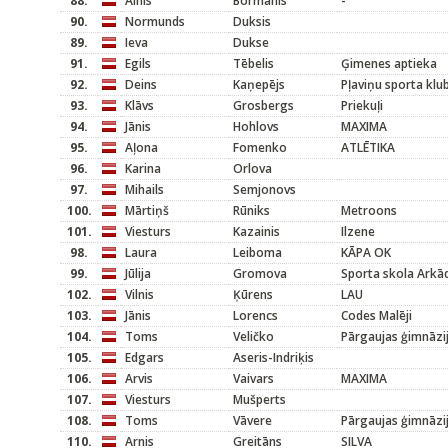
88.
Ainis
Bormanis
-
90.
Normunds
Duksis
89.
Ieva
Dukse
91.
Egils
Tēbelis
Ģimenes aptieka
92.
Deins
Kaņepējs
Pļaviņu sporta kl
93.
Klāvs
Grosbergs
Priekuļi
94.
Jānis
Hohlovs
MAXIMA
95.
Aļona
Fomenko
ATLĒTIKA
96.
Karina
Orlova
97.
Mihails
Semjonovs
100.
Mārtiņš
Rūniks
Metroons
101.
Viesturs
Kazainis
Ilzene
98.
Laura
Leiboma
KĀPA OK
99.
Jūlija
Gromova
Sporta skola Arkād
102.
Vilnis
Ķūrens
LAU
103.
Jānis
Lorencs
Codes Malēji
104.
Toms
Veličko
Pārgaujas ģimnāzi
105.
Edgars
Aseris-Indriķis
106.
Arvis
Vaivars
MAXIMA
107.
Viesturs
Mušperts
108.
Toms
Vāvere
Pārgaujas ģimnāzi
110.
Arnis
Greitāns
SILVA