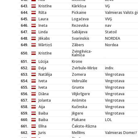
643.
Kristīne
Kārkliņa
VĢ
644.
Rūta
Pickaine
Valmieras Valsts ģ
645.
Laura
Logačeva
VVĢ
646.
Ineta
Rezevska
nav
647.
Linda
Sabājeva
Statoil
648.
Jēkabs
Svarinskis
NORDEA
649.
Mārtiņš
Zābers
Nordea
Zvingēvica-
650.
Kristīne
Kalniņa
651.
Lūcija
Krone
652.
Evija
Zvirbule-Mirķe
indiv.
653.
Natālija
Zomera
Vingrotava
654.
Iveta
Vebruāle
Vingrotava
655.
Iveta
Grunte
Vingrotava
656.
Diāna
Vējkrīgere
Vingrotava
657.
Jolanta
Anšmite
Vingrotava
658.
Aija
Kučinska
Vingrotava
659.
Baiba
Jēgere
Vingrotava
660.
Baiba
Plakane
LOL
661.
Elīna
Čakste-Rāzna
662.
Juris
Mellēns
Valmieras Dome//