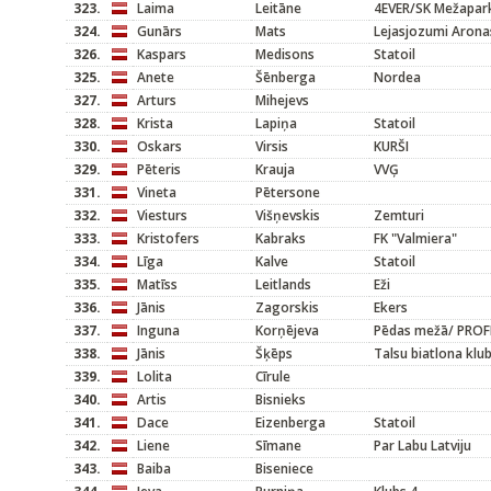
323.
Laima
Leitāne
4EVER/SK Mežapar
324.
Gunārs
Mats
Lejasjozumi Arona
326.
Kaspars
Medisons
Statoil
325.
Anete
Šēnberga
Nordea
327.
Arturs
Mihejevs
328.
Krista
Lapiņa
Statoil
330.
Oskars
Virsis
KURŠI
329.
Pēteris
Krauja
VVĢ
331.
Vineta
Pētersone
332.
Viesturs
Višņevskis
Zemturi
333.
Kristofers
Kabraks
FK "Valmiera"
334.
Līga
Kalve
Statoil
335.
Matīss
Leitlands
Eži
336.
Jānis
Zagorskis
Ekers
337.
Inguna
Korņējeva
Pēdas mežā/ PROF
338.
Jānis
Šķēps
Talsu biatlona kl
339.
Lolita
Cīrule
340.
Artis
Bisnieks
341.
Dace
Eizenberga
Statoil
342.
Liene
Sīmane
Par Labu Latviju
343.
Baiba
Biseniece