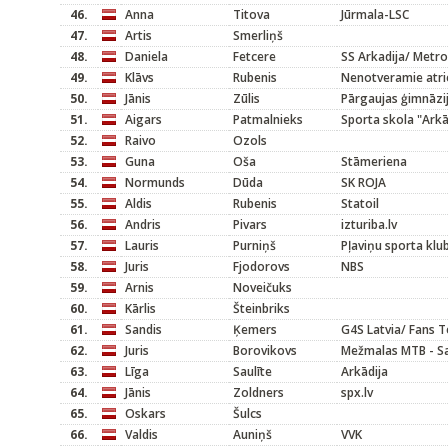
46.
Anna
Titova
Jūrmala-LSC
47.
Artis
Smerliņš
48.
Daniela
Fetcere
SS Arkadija/ Metr
49.
Klāvs
Rubenis
Nenotveramie atri
50.
Jānis
Zūlis
Pārgaujas ģimnāzi
51.
Aigars
Patmalnieks
Sporta skola "Arkā
52.
Raivo
Ozols
53.
Guna
Oša
Stāmeriena
54.
Normunds
Dūda
SK ROJA
55.
Aldis
Rubenis
Statoil
56.
Andris
Pivars
izturiba.lv
57.
Lauris
Purniņš
Pļaviņu sporta kl
58.
Juris
Fjodorovs
NBS
59.
Arnis
Noveičuks
60.
Kārlis
Šteinbriks
61.
Sandis
Ķemers
G4S Latvia/ Fans 
62.
Juris
Borovikovs
Mežmalas MTB - Sa
63.
Līga
Saulīte
Arkādija
64.
Jānis
Zoldners
spx.lv
65.
Oskars
Šulcs
66.
Valdis
Auniņš
VVK