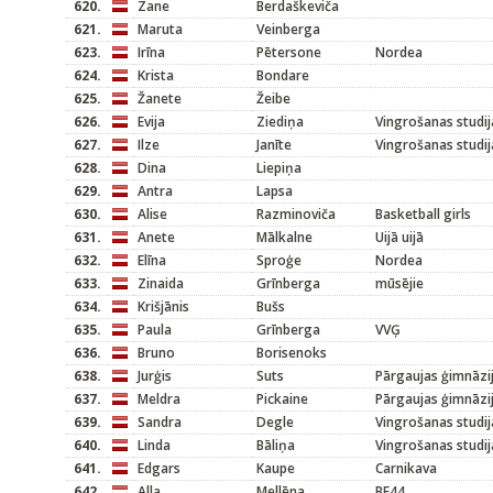
620.
Zane
Berdaškeviča
621.
Maruta
Veinberga
623.
Irīna
Pētersone
Nordea
624.
Krista
Bondare
625.
Žanete
Žeibe
626.
Evija
Ziediņa
Vingrošanas studij
627.
Ilze
Janīte
Vingrošanas studij
628.
Dina
Liepiņa
629.
Antra
Lapsa
630.
Alise
Razminoviča
Basketball girls
631.
Anete
Mālkalne
Uijā uijā
632.
Elīna
Sproģe
Nordea
633.
Zinaida
Grīnberga
mūsējie
634.
Krišjānis
Bušs
635.
Paula
Grīnberga
VVĢ
636.
Bruno
Borisenoks
638.
Jurģis
Suts
Pārgaujas ģimnāzi
637.
Meldra
Pickaine
Pārgaujas ģimnāzi
639.
Sandra
Degle
Vingrošanas studij
640.
Linda
Bāliņa
Vingrošanas studij
641.
Edgars
Kaupe
Carnikava
642.
Alla
Mellēna
BE44