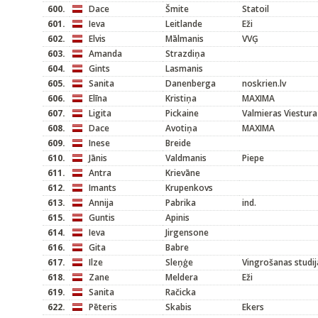
600.
Dace
Šmite
Statoil
601.
Ieva
Leitlande
Eži
602.
Elvis
Mālmanis
VVĢ
603.
Amanda
Strazdiņa
604.
Gints
Lasmanis
605.
Sanita
Danenberga
noskrien.lv
606.
Elīna
Kristiņa
MAXIMA
607.
Ligita
Pickaine
Valmieras Viestura
608.
Dace
Avotiņa
MAXIMA
609.
Inese
Breide
610.
Jānis
Valdmanis
Piepe
611.
Antra
Krievāne
612.
Imants
Krupenkovs
613.
Annija
Pabrika
ind.
615.
Guntis
Apinis
614.
Ieva
Jirgensone
616.
Gita
Babre
617.
Ilze
Sleņģe
Vingrošanas studij
618.
Zane
Meldera
Eži
619.
Sanita
Račicka
622.
Pēteris
Skabis
Ekers