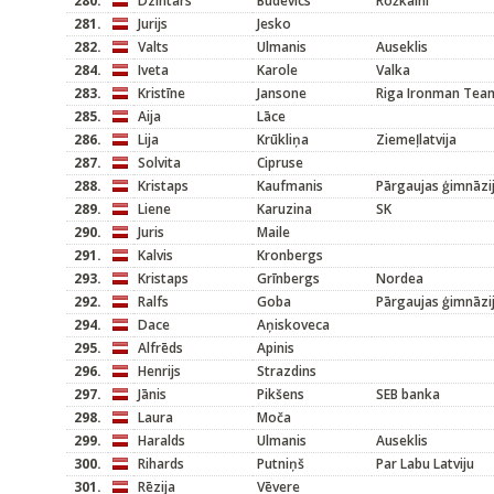
280.
Dzintars
Budevics
Rožkalni
281.
Jurijs
Jesko
282.
Valts
Ulmanis
Auseklis
284.
Iveta
Karole
Valka
283.
Kristīne
Jansone
Riga Ironman Tea
285.
Aija
Lāce
286.
Lija
Krūkliņa
Ziemeļlatvija
287.
Solvita
Cipruse
288.
Kristaps
Kaufmanis
Pārgaujas ģimnāzi
289.
Liene
Karuzina
SK
290.
Juris
Maile
291.
Kalvis
Kronbergs
293.
Kristaps
Grīnbergs
Nordea
292.
Ralfs
Goba
Pārgaujas ģimnāzi
294.
Dace
Aņiskoveca
295.
Alfrēds
Apinis
296.
Henrijs
Strazdins
297.
Jānis
Pikšens
SEB banka
298.
Laura
Moča
299.
Haralds
Ulmanis
Auseklis
300.
Rihards
Putniņš
Par Labu Latviju
301.
Rēzija
Vēvere