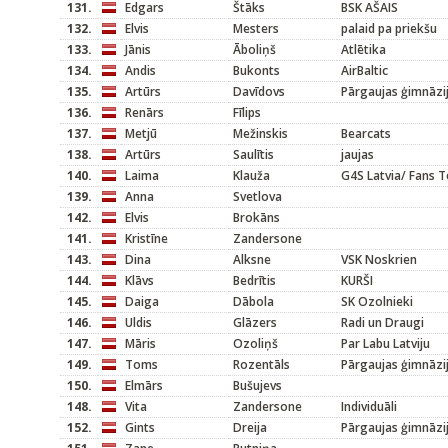
131.
Edgars
Štāks
BSK AŠAIS
132.
Elvis
Mesters
palaid pa priekšu
133.
Jānis
Āboliņš
Atlētika
134.
Andis
Bukonts
AirBaltic
135.
Artūrs
Davīdovs
Pārgaujas ģimnāzi
136.
Renārs
Fīlips
137.
Metjū
Mežinskis
Bearcats
138.
Artūrs
Saulītis
jaujas
140.
Laima
Klauža
G4S Latvia/ Fans 
139.
Anna
Svetlova
142.
Elvis
Brokāns
141.
Kristīne
Zandersone
143.
Dina
Alksne
VSK Noskrien
144.
Klāvs
Bedrītis
KURŠI
145.
Daiga
Dābola
SK Ozolnieki
146.
Uldis
Glāzers
Radi un Draugi
147.
Māris
Ozoliņš
Par Labu Latviju
149.
Toms
Rozentāls
Pārgaujas ģimnāzi
150.
Elmārs
Bušujevs
148.
Vita
Zandersone
Individuāli
152.
Gints
Dreija
Pārgaujas ģimnāzi