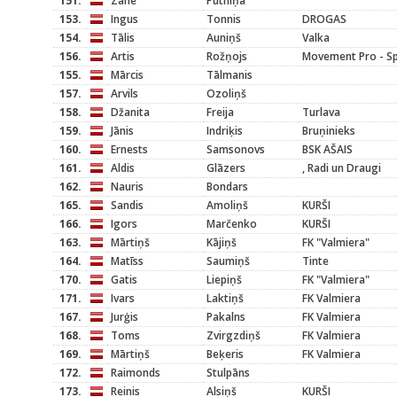
151.
Zane
Putniņa
153.
Ingus
Tonnis
DROGAS
154.
Tālis
Auniņš
Valka
156.
Artis
Rožņojs
Movement Pro - S
155.
Mārcis
Tālmanis
157.
Arvils
Ozoliņš
158.
Džanita
Freija
Turlava
159.
Jānis
Indriķis
Bruņinieks
160.
Ernests
Samsonovs
BSK AŠAIS
161.
Aldis
Glāzers
, Radi un Draugi
162.
Nauris
Bondars
165.
Sandis
Amoliņš
KURŠI
166.
Igors
Marčenko
KURŠI
163.
Mārtiņš
Kājiņš
FK "Valmiera"
164.
Matīss
Saumiņš
Tinte
170.
Gatis
Liepiņš
FK "Valmiera"
171.
Ivars
Laktiņš
FK Valmiera
167.
Jurģis
Pakalns
FK Valmiera
168.
Toms
Zvirgzdiņš
FK Valmiera
169.
Mārtiņš
Beķeris
FK Valmiera
172.
Raimonds
Stulpāns
173.
Reinis
Alsiņš
KURŠI