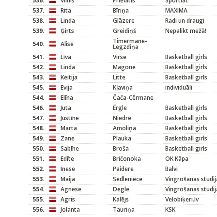
536.
Vilnis
Priedītis
Sportlat
537.
Rita
Bīriņa
MAXIMA
538.
Linda
Glāzere
Radi un draugi
539.
Ģirts
Greidiņš
Nepalikt mežā!
Timermane-
540.
Alise
Legzdiņa
541.
Līva
Virse
Basketball girls
542.
Linda
Magone
Basketball girls
543.
Keitija
Litte
Basketball girls
545.
Evija
Kļaviņa
individuāli
544.
Elīna
Čača-Cērmane
546.
Juta
Ērgle
Basketball girls
547.
Justīne
Niedre
Basketball girls
548.
Marta
Amoliņa
Basketball girls
549.
Zane
Plauka
Basketball girls
550.
Sabīne
Broša
Basketball girls
551.
Edīte
Bričonoka
OK Kāpa
552.
Inese
Paidere
Balvi
553.
Maija
Sedleniece
Vingrošanas studij
554.
Agnese
Degle
Vingrošanas studij
555.
Agris
Kalējs
Velobiķeri.lv
556.
Jolanta
Tauriņa
KSK