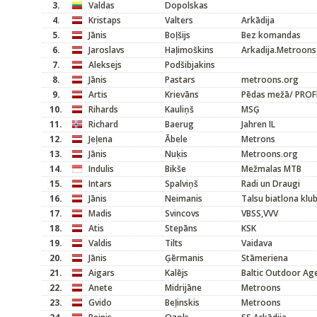
3.
Valdas
Dopolskas
4.
Kristaps
Valters
Arkādija
5.
Jānis
Boļšijs
Bez komandas
6.
Jaroslavs
Haļimoškins
Arkadija.Metroons
7.
Aleksejs
Podšibjakins
8.
Jānis
Pastars
metroons.org
9.
Artis
Krievāns
Pēdas mežā/ PROF
10.
Rihards
Kauliņš
MSĢ
11.
Richard
Baerug
Jahren IL
12.
Jeļena
Ābele
Metrons
13.
Jānis
Nuķis
Metroons.org
14.
Indulis
Bikše
Mežmalas MTB
15.
Intars
Spalviņš
Radi un Draugi
16.
Jānis
Neimanis
Talsu biatlona klu
17.
Madis
Svincovs
VBSS,VVV
18.
Atis
Stepāns
KSK
19.
Valdis
Tilts
Vaidava
20.
Jānis
Ģērmanis
Stāmeriena
21.
Aigars
Kalējs
Baltic Outdoor Ag
22.
Anete
Midrijāne
Metroons
23.
Gvido
Beļinskis
Metroons