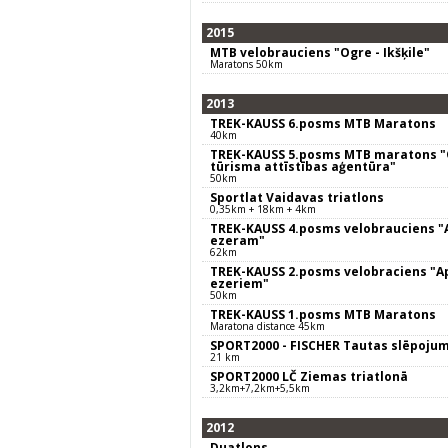
2015
MTB velobrauciens "Ogre - Ikšķile"
Maratons 50km
2013
TREK-KAUSS 6.posms MTB Maratons
40km
TREK-KAUSS 5.posms MTB maratons "O
tūrisma attīstības aģentūra"
50km
Sportlat Vaidavas triatlons
0,35km + 18km + 4km
TREK-KAUSS 4.posms velobrauciens "
ezeram"
62km
TREK-KAUSS 2.posms velobraciens "A
ezeriem"
50km
TREK-KAUSS 1.posms MTB Maratons
Maratona distance 45km
SPORT2000 - FISCHER Tautas slēpoju
21 km
SPORT2000 LČ Ziemas triatlonā
3,2km+7,2km+5,5km
2012
Duatlons