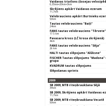
Vaidavas triatlons (šosejas velosipēd
0,35km+20km+3km
Skrējiens apkārt Vaidavas ezeram
11,7km
Velobrauciens apkārt Burtnieku eze
50km
Tautas velobrauciens "Baiļi"
24km
FANS tautas velobrauciens "Tērvete"
17.5 km
Pavasara kross (LČ krosa skrējienā)
4km
FANS tautas velobrauciens "Sēja"
26 km
HALTI tautas slēpojums "Alūksne"
FISCHER Tautas slēpojums "Madona" 
grupa
KVADRUM tautas slēpojums
Slēpošanas sprints
2009
SB 2009, MTB riteņbraukšana Sējā
39km
SB 2009, Skrējiens apkārt Vaidavas 
11,7km
SB 2009, MTB riteņbraukšana Vecatē
50km