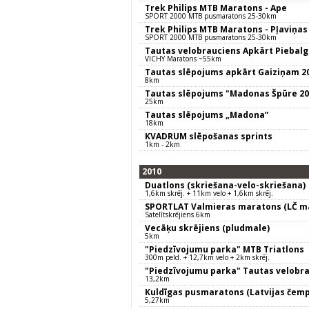
Trek Philips MTB Maratons - Ape
SPORT 2000 MTB pusmaratons 25-30km
Trek Philips MTB Maratons - Pļaviņas
SPORT 2000 MTB pusmaratons 25-30km
Tautas velobrauciens Apkārt Piebalg
VICHY Maratons ~55km
Tautas slēpojums apkārt Gaiziņam 2
8km
Tautas slēpojums "Madonas Špūre 20
25km
Tautas slēpojums „Madona”
18km
KVADRUM slēpošanas sprints
1km - 2km
2010
Duatlons (skriešana-velo-skriešana)
1,6km skrēj. + 11km velo + 1,6km skrēj.
SPORTLAT Valmieras maratons (LČ ma
Satelītskrējiens 6km
Vecāķu skrējiens (pludmale)
5km
"Piedzīvojumu parka" MTB Triatlons
300m peld. + 12,7km velo + 2km skrēj.
"Piedzīvojumu parka" Tautas velobr
13,2km
Kuldīgas pusmaratons (Latvijas čemp
5,27km