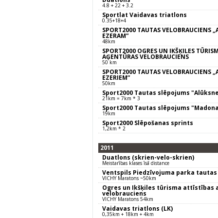
4.8 + 22 + 3.2
Sportlat Vaidavas triatlons
0.35+18+4
SPORT2000 TAUTAS VELOBRAUCIENS „
EZERAM”
48km
SPORT2000 OGRES UN IKŠĶILES TŪRISM
AĢENTŪRAS VELOBRAUCIENS
50 km
SPORT2000 TAUTAS VELOBRAUCIENS „
EZERIEM”
50km
Sport2000 Tautas slēpojums "Alūksn
21km = 7km * 3
Sport2000 Tautas slēpojums "Madon
19km
Sport2000 Slēpošanas sprints
1,2km * 2
2011
Duatlons (skrien-velo-skrien)
Meistarības klases īsā distance
Ventspils Piedzīvojuma parka tautas
VICHY Maratons ~50km
Ogres un Ikšķiles tūrisma attīstības
velobrauciens
VICHY Maratons 54km
Vaidavas triatlons (LK)
0,35km + 18km + 4km