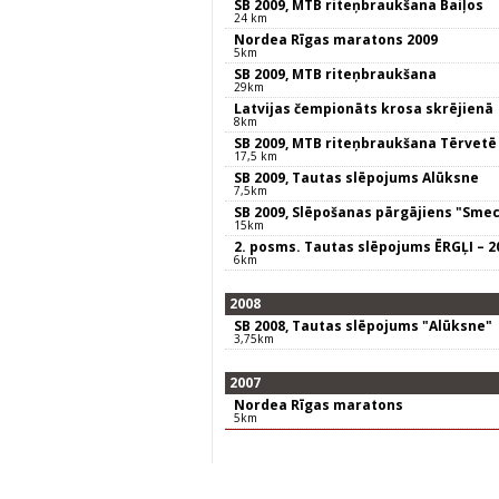
SB 2009, MTB riteņbraukšana Baiļos
24 km
Nordea Rīgas maratons 2009
5km
SB 2009, MTB riteņbraukšana
29km
Latvijas čempionāts krosa skrējienā
8km
SB 2009, MTB riteņbraukšana Tērvetē
17,5 km
SB 2009, Tautas slēpojums Alūksne
7,5km
SB 2009, Slēpošanas pārgājiens "Smec
15km
2. posms. Tautas slēpojums ĒRGĻI – 2
6km
2008
SB 2008, Tautas slēpojums "Alūksne"
3,75km
2007
Nordea Rīgas maratons
5km