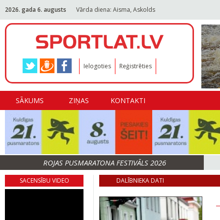
2026. gada 6. augusts
Vārda diena: Aisma, Askolds
Ielogoties
Reģistrēties
SĀKUMS
ZIŅAS
KONTAKTI
ROJAS PUSMARATONA FESTIVĀLS 2026
SACENSĪBU VIDEO
DALĪBNIEKA DATI