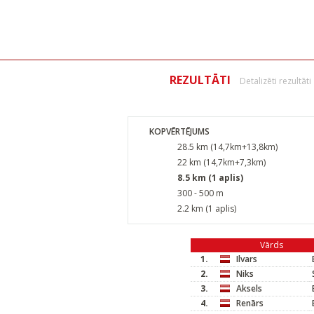
REZULTĀTI
Detalizēti rezultāti
KOPVĒRTĒJUMS
28.5 km (14,7km+13,8km)
22 km (14,7km+7,3km)
8.5 km (1 aplis)
300 - 500 m
2.2 km (1 aplis)
Vārds
1.
Ilvars
2.
Niks
3.
Aksels
4.
Renārs