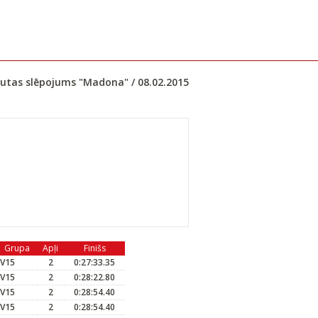
utas slēpojums "Madona" / 08.02.2015
Grupa
Apļi
Finišs
V15
2
0:27:33.35
V15
2
0:28:22.80
V15
2
0:28:54.40
V15
2
0:28:54.40