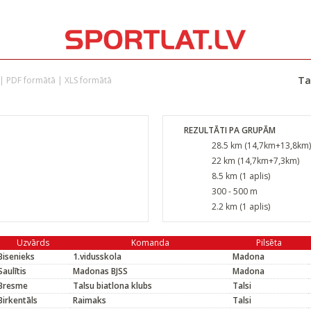
Ta
|
PDF formātā
|
XLS formātā
REZULTĀTI PA GRUPĀM
28.5 km (14,7km+13,8km)
22 km (14,7km+7,3km)
8.5 km (1 aplis)
300 - 500 m
2.2 km (1 aplis)
Uzvārds
Komanda
Pilsēta
Bisenieks
1.vidusskola
Madona
Saulītis
Madonas BJSS
Madona
Bresme
Talsu biatlona klubs
Talsi
Birkentāls
Raimaks
Talsi