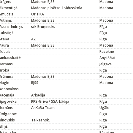
Krīgers
Madonas BJSS
Madona
Akmentiņš
Madonas pilsētas 1.vidusskola
Madona
Smudzis
OPTIKA
Putniņš
Madonas BJSS
Madona
Aseris-Indriķis
s/k Bruņinieks
Rīga
Lukstiņš
Rīga
Staņa
A2
Riga
Paura
Madonas BJSS
Madona
Kobals
Rezekne
Jankauskaitė
Anykščiai
Bernāns
Jelgava
Broka
Rīga
Krūmiņa
Madonas BJSS
Madona
Nagle
BJSS
Madona
Konovalovs
Rācenāja
Arkādija
Rīga
Spigovska
RRS-Grīva / SSArkādija
Rīga
Bernāns
AnKaRa Team
Ugāle
Dolganovs
Riga
Binovskis
Teikas vsk.
Rīga
Elliņš
Rīga
Petrovskis
Rēzekne