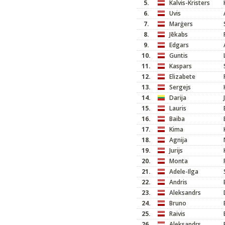
5.
Kalvis-Kristers
6.
Uvis
7.
Marģers
8.
Jēkabs
9.
Edgars
10.
Guntis
11.
Kaspars
12.
Elizabete
13.
Sergejs
14.
Darija
15.
Lauris
16.
Baiba
17.
Kima
18.
Agnija
19.
Jurijs
20.
Monta
21.
Adele-Ilga
22.
Andris
23.
Aleksandrs
24.
Bruno
25.
Raivis
26.
Aleksandrs