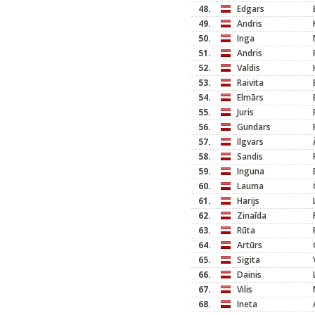
48.
Edgars
49.
Andris
50.
Inga
51.
Andris
52.
Valdis
53.
Raivita
54.
Elmārs
55.
Juris
56.
Gundars
57.
Ilgvars
58.
Sandis
59.
Inguna
60.
Lauma
61.
Harijs
62.
Zinaīda
63.
Rūta
64.
Artūrs
65.
Sigita
66.
Dainis
67.
Vilis
68.
Ineta