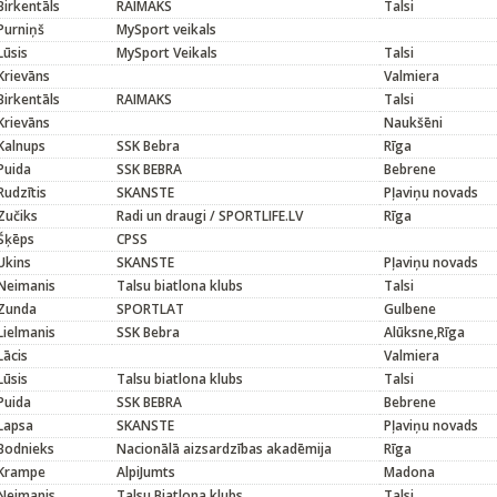
Birkentāls
RAIMAKS
Talsi
Purniņš
MySport veikals
Lūsis
MySport Veikals
Talsi
Krievāns
Valmiera
Birkentāls
RAIMAKS
Talsi
Krievāns
Naukšēni
Kalnups
SSK Bebra
Rīga
Puida
SSK BEBRA
Bebrene
Rudzītis
SKANSTE
Pļaviņu novads
Zučiks
Radi un draugi / SPORTLIFE.LV
Rīga
Šķēps
CPSS
Ukins
SKANSTE
Pļaviņu novads
Neimanis
Talsu biatlona klubs
Talsi
Zunda
SPORTLAT
Gulbene
Lielmanis
SSK Bebra
Alūksne,Rīga
Lācis
Valmiera
Lūsis
Talsu biatlona klubs
Talsi
Puida
SSK BEBRA
Bebrene
Lapsa
SKANSTE
Pļaviņu novads
Bodnieks
Nacionālā aizsardzības akadēmija
Rīga
Krampe
AlpiJumts
Madona
Neimanis
Talsu Biatlona klubs
Talsi