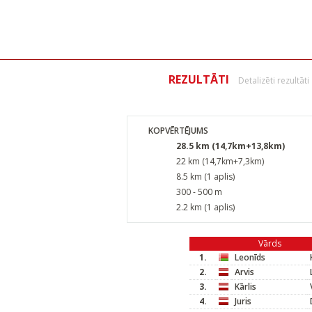
REZULTĀTI
Detalizēti rezultāti
KOPVĒRTĒJUMS
28.5 km (14,7km+13,8km)
22 km (14,7km+7,3km)
8.5 km (1 aplis)
300 - 500 m
2.2 km (1 aplis)
Vārds
1.
Leonīds
2.
Arvis
3.
Kārlis
4.
Juris