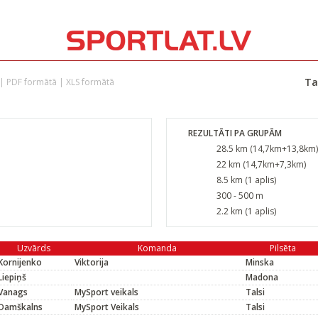
Ta
|
PDF formātā
|
XLS formātā
REZULTĀTI PA GRUPĀM
28.5 km (14,7km+13,8km)
22 km (14,7km+7,3km)
8.5 km (1 aplis)
300 - 500 m
2.2 km (1 aplis)
Uzvārds
Komanda
Pilsēta
Kornijenko
Viktorija
Minska
Liepiņš
Madona
Vanags
MySport veikals
Talsi
Damškalns
MySport Veikals
Talsi