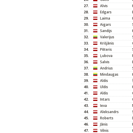
27.
Alvis
28.
Edgars
29.
Laima
30.
Aigars
31.
Sandijs
32.
Valerijus
33.
Krišjānis
34.
Pēteris
35.
Ļubova
36.
Salvis
37.
Andrius
38.
Mindaugas
39.
Aldis
40.
Uldis
41.
Aldis
42.
Intars
43.
Ieva
44.
Aleksandrs
45.
Roberts
46.
Jānis
47.
Vilnis