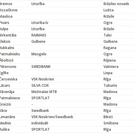
Bremze
Izturība
Ikšķiles novads
Kozačkovs
Ludza
Mauliņa
Ikšķile
Pivars
izturiba.lv
Ogre
Kulpe
Izturība
Ikšķile
Birkentāla
RAIMAKS
Talsi
Eleksis
Gulbene
Gulbene
Rukkalns
Ragana
Patmalnieks
Meņgele
Ogre
Āboltiņš
Rūjiena
Pētersons
SWEDBANK
Valmiera
Eglīte
Liepa
Čerņevska
VSK Noskrien
Rīga
Lācars
SILVA COK
Tukums
Rācenāja
Mežmalas MTB
Madona
Patmalniece
SPORTLAT
Rīga
Greizis
-
Madona
Vāce
Swedbank
Rīga
Limanāns
VSK Noskrien/Swedbank
Biksti
Mednis
individuāli
Smiltene
Aulika
SPORTLAT
Rīga