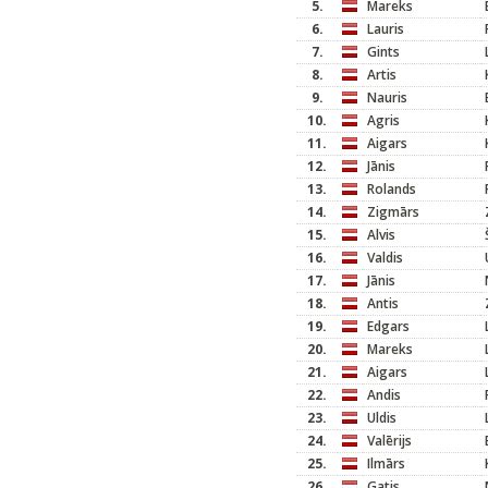
5.
Mareks
6.
Lauris
7.
Gints
8.
Artis
9.
Nauris
10.
Agris
11.
Aigars
12.
Jānis
13.
Rolands
14.
Zigmārs
15.
Alvis
16.
Valdis
17.
Jānis
18.
Antis
19.
Edgars
20.
Mareks
21.
Aigars
22.
Andis
23.
Uldis
24.
Valērijs
25.
Ilmārs
26.
Gatis