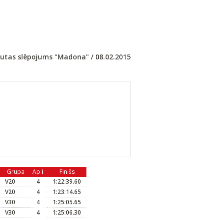
utas slēpojums "Madona" / 08.02.2015
Grupa
Apļi
Finišs
V20
4
1:22:39.60
V20
4
1:23:14.65
V30
4
1:25:05.65
V30
4
1:25:06.30