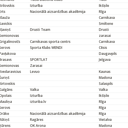
Krilovskis
Izturība
Ikšķile
Erts
Nacionālā aizsardzības akadēmija
Rīga
Klauža
Carnikava
Savickis
Smiltene
Kļaviņš
Drusti Team
Drusti
Semionovas
zarasai
Grigalinovičs
Carnikavas sporta centrs
Carnikava
Serovs
Sporta Klubs WENDI
Cēsis
Pavļukova
Daugavpils
Brasavs
SPORTLAT
Jelgava
Semionovas
Zarasai
Kvedaravicius
Levuo
Kaunas
Šuriņš
Madona
Kirtovskis
Salaspils
Galgāns
Valka
Valka
Opolais
Izturība
Ikšķile
Mauliņa
izturiba.lv
Rīga
Serovs
Rīga
Drāke
Nacionālā aizsardzības akadēmija
Rīga
Rūtiņš
Ragāres
Vietalva
Ķūrens
OK Arona
Madona