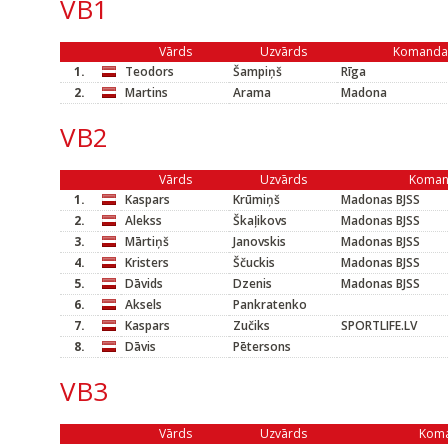
VB1
Vārds
Uzvārds
Komanda
1.
Teodors
Šampiņš
Rīga
2.
Martins
Arama
Madona
VB2
Vārds
Uzvārds
Koma
1.
Kaspars
Krūmiņš
Madonas BJSS
2.
Alekss
Škaļikovs
Madonas BJSS
3.
Mārtiņš
Janovskis
Madonas BJSS
4.
Kristers
Ščuckis
Madonas BJSS
5.
Dāvids
Dzenis
Madonas BJSS
6.
Aksels
Pankratenko
7.
Kaspars
Zučiks
SPORTLIFE.LV
8.
Dāvis
Pētersons
VB3
Vārds
Uzvārds
Kom