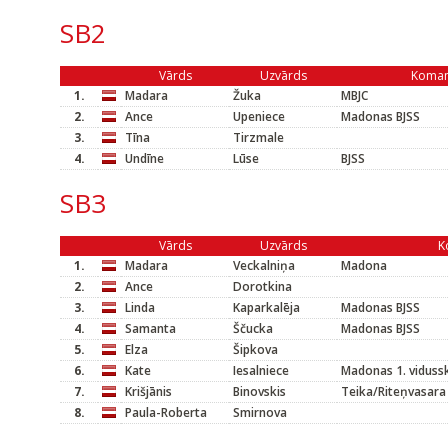
SB2
Vārds
Uzvārds
Koma
1.
Madara
Žuka
MBJC
2.
Ance
Upeniece
Madonas BJSS
3.
Tīna
Tirzmale
4.
Undīne
Lūse
BJSS
SB3
Vārds
Uzvārds
K
1.
Madara
Veckalniņa
Madona
2.
Ance
Dorotkina
3.
Linda
Kaparkalēja
Madonas BJSS
4.
Samanta
Ščucka
Madonas BJSS
5.
Elza
Šipkova
6.
Kate
Iesalniece
Madonas 1. viduss
7.
Krišjānis
Binovskis
Teika/Riteņvasara
8.
Paula-Roberta
Smirnova