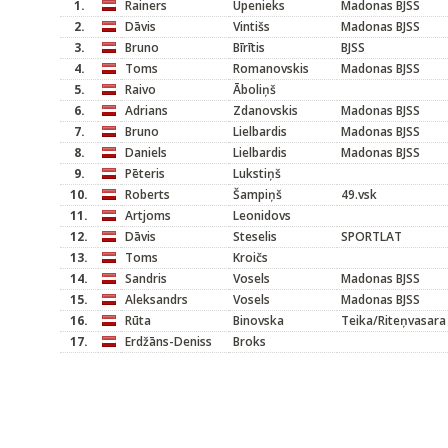
1.
Rainers
Upenieks
Madonas BJSS
2.
Dāvis
Vintišs
Madonas BJSS
3.
Bruno
Bīrītis
BJSS
4.
Toms
Romanovskis
Madonas BJSS
5.
Raivo
Āboliņš
6.
Adrians
Zdanovskis
Madonas BJSS
7.
Bruno
Lielbardis
Madonas BJSS
8.
Daniels
Lielbardis
Madonas BJSS
9.
Pēteris
Lukstiņš
10.
Roberts
Šampiņš
49.vsk
11.
Artjoms
Leonidovs
12.
Dāvis
Steselis
SPORTLAT
13.
Toms
Kroičs
14.
Sandris
Vosels
Madonas BJSS
15.
Aleksandrs
Vosels
Madonas BJSS
16.
Rūta
Binovska
Teika/Riteņvasara
17.
Erdžāns-Deniss
Broks