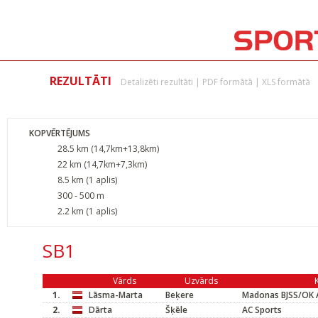
REZULTĀTI
Detalizēti rezultāti
|
PDF formātā
|
XLS formātā
KOPVĒRTĒJUMS
28.5 km (14,7km+13,8km)
22 km (14,7km+7,3km)
8.5 km (1 aplis)
300 - 500 m
2.2 km (1 aplis)
SB1
Vārds
Uzvārds
1.
Lāsma-Marta
Beķere
Madonas BJSS/OK 
2.
Dārta
Šķēle
AC Sports