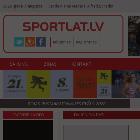
2026. gada 7. augusts
Vārda diena: Madars, Alfrēds, Fredis
Ielogoties
Reģistrēties
SĀKUMS
ZIŅAS
KONTAKTI
ROJAS PUSMARATONA FESTIVĀLS 2026
SACENSĪBU VIDEO
DALĪBNIEKA DATI