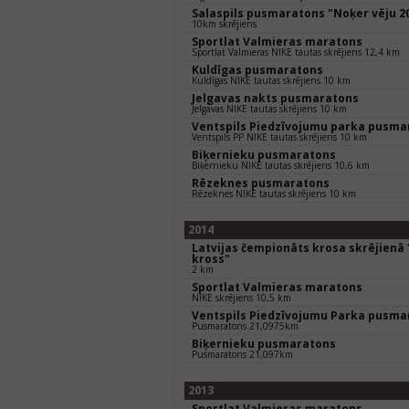
Salaspils pusmaratons "Noķer vēju 2
10km skrējiens
Sportlat Valmieras maratons
Sportlat Valmieras NIKE tautas skrējiens 12,4 km
Kuldīgas pusmaratons
Kuldīgas NIKE tautas skrējiens 10 km
Jelgavas nakts pusmaratons
Jelgavas NIKE tautas skrējiens 10 km
Ventspils Piedzīvojumu parka pusma
Ventspils PP NIKE tautas skrējiens 10 km
Biķernieku pusmaratons
Biķernieku NIKE tautas skrējiens 10,6 km
Rēzeknes pusmaratons
Rēzeknes NIKE tautas skrējiens 10 km
2014
Latvijas čempionāts krosa skrējienā
kross"
2 km
Sportlat Valmieras maratons
NIKE skrējiens 10,5 km
Ventspils Piedzīvojumu Parka pusma
Pusmaratons 21,0975km
Biķernieku pusmaratons
Pusmaratons 21,097km
2013
Sportlat Valmieras maratons