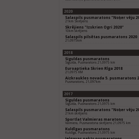
2020
Salaspils pusmaratons "Noķer vēju 2
21km Skrējiens
Skrējiens "Izskrien Ogri 2020"
10km skrējiens
Salaspils pilsētas pusmaratons 2020
21,0975km
2018
Siguldas pusmaratons
Sigulda, Pusmaratons 21,0975 km
Euroaptieka Skrien Rīga 2018
21,0975 KM
Aizkraukles novada 5. pusmaratons 
Pusmaratons, 21,097km
2017
Siguldas pusmaratons
Sigulda, Pusmaratons 21,0975 km
Salaspils pusmaratons "Noķer vēju 2
21km skrējiens
Sportlat Valmieras maratons
Valmiera, Pusmaratona skrējiens 21,0975 km
Kuldīgas pusmaratons
Kuldīga, Pusmaratons 21,0975 km
Jelgavas nakts pusmaratons