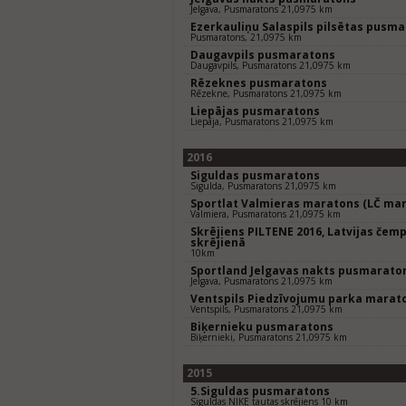
Jelgava, Pusmaratons 21,0975 km
Ezerkauliņu Salaspils pilsētas pusm
Pusmaratons, 21,0975 km
Daugavpils pusmaratons
Daugavpils, Pusmaratons 21,0975 km
Rēzeknes pusmaratons
Rēzekne, Pusmaratons 21,0975 km
Liepājas pusmaratons
Liepāja, Pusmaratons 21,0975 km
2016
Siguldas pusmaratons
Sigulda, Pusmaratons 21,0975 km
Sportlat Valmieras maratons (LČ mar
Valmiera, Pusmaratons 21,0975 km
Skrējiens PILTENE 2016, Latvijas čem
skrējienā
10km
Sportland Jelgavas nakts pusmarato
Jelgava, Pusmaratons 21,0975 km
Ventspils Piedzīvojumu parka marat
Ventspils, Pusmaratons 21,0975 km
Biķernieku pusmaratons
Biķernieki, Pusmaratons 21,0975 km
2015
5.Siguldas pusmaratons
Siguldas NIKE tautas skrējiens 10 km