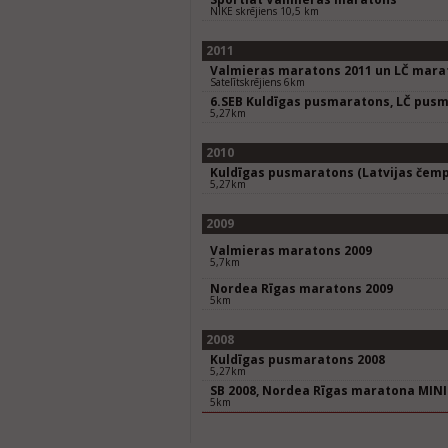
NIKE skrējiens 10,5 km
2011
Valmieras maratons 2011 un LČ mara
Satelītskrējiens 6km
6.SEB Kuldīgas pusmaratons, LČ pus
5,27km
2010
Kuldīgas pusmaratons (Latvijas čemp
5,27km
2009
Valmieras maratons 2009
5,7km
Nordea Rīgas maratons 2009
5km
2008
Kuldīgas pusmaratons 2008
5,27km
SB 2008, Nordea Rīgas maratona MIN
5km