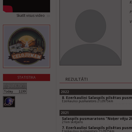
K
P
Skatīt visus video
V
STATISTIKA
REZULTĀTI
2022
8. Ezerkauliņi Salaspils pilsētas pus
Ezerkauliņi pusmaratons 21,0975km
2021
Salaspils pusmaratons "Noķer vēju 2
21km skrējiens
7. Ezerkauliņi Salaspils pilsētas pus
Ezerkauliņu pusmaratons 21,0975km