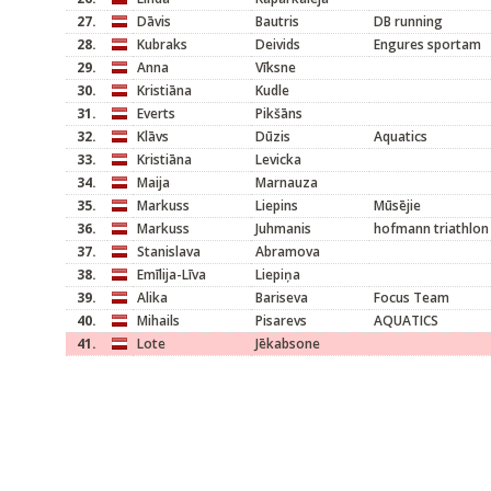
27.
Dāvis
Bautris
DB running
28.
Kubraks
Deivids
Engures sportam
29.
Anna
Vīksne
30.
Kristiāna
Kudle
31.
Everts
Pikšāns
32.
Klāvs
Dūzis
Aquatics
33.
Kristiāna
Levicka
34.
Maija
Marnauza
35.
Markuss
Liepins
Mūsējie
36.
Markuss
Juhmanis
hofmann triathlon
37.
Stanislava
Abramova
38.
Emīlija-Līva
Liepiņa
39.
Alika
Bariseva
Focus Team
40.
Mihails
Pisarevs
AQUATICS
41.
Lote
Jēkabsone