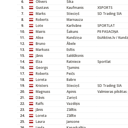
6.
Olivers
Šika
5.
Gustavs
Kaufmanis
XSPORTS
7.
Marks
Stieciņš
SD Trading SIA
8.
Roberts
Marnauza
9.
Lote
Karlivāne
SPORTLAT
10.
Mairis
Šakuns
PII PASACIŅA
11.
Alise
Kundziņa
EsiAktivs.lv / Kundz
12.
Bruno
Ābele
13.
Markuss
Esītis
15.
Jānis
Saldūksnis
14.
Elza
Ratniece
Sportlat
16.
Georgs
Tjumins
17.
Roberts
Peičs
18.
Loreta
Babre
19.
Kristers
Stieciņš
SD Trading SIA
20.
Magnuss
Apinis
Valmieras pilsētas
21.
Dāvis
Zariņš
22.
Ralfs
Vazdiķis
23.
Jānis
Zālītis
24.
Loreta
Zālīte
25.
Laura
Jansone
26.
Linda
Kaparkalēja