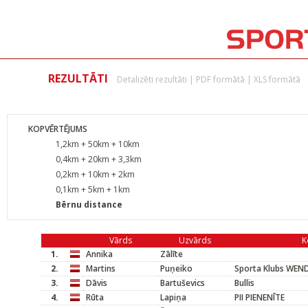
REZULTĀTI
Detalizēti rezultāti
|
PDF formātā
|
XLS formātā
KOPVĒRTĒJUMS
1,2km + 50km + 10km
0,4km + 20km + 3,3km
0,2km + 10km + 2km
0,1km + 5km + 1km
Bērnu distance
Vārds
Uzvārds
K
1.
Annika
Zālīte
2.
Martins
Puņeiko
Sporta Klubs WEND
3.
Dāvis
Bartuševics
Bullis
4.
Rūta
Lapiņa
PII PIENENĪTE