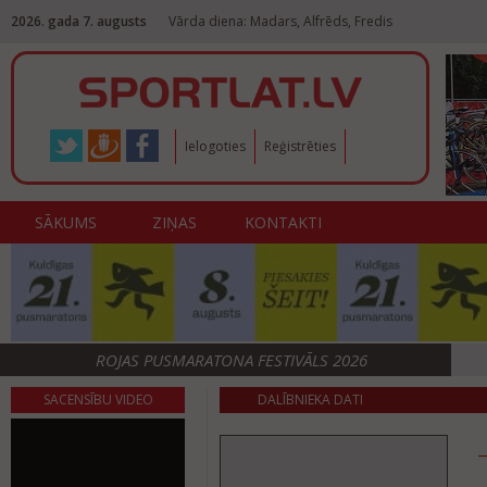
2026. gada 7. augusts
Vārda diena: Madars, Alfrēds, Fredis
Ielogoties
Reģistrēties
SĀKUMS
ZIŅAS
KONTAKTI
ROJAS PUSMARATONA FESTIVĀLS 2026
SACENSĪBU VIDEO
DALĪBNIEKA DATI