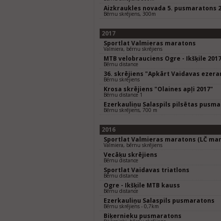
Aizkraukles novada 5. pusmaratons 
Bērnu skrējiens, 300m
2017
Sportlat Valmieras maratons
Valmiera, bērnu skrējiens
MTB velobrauciens Ogre - Ikšķile 201
Bērnu distance
36. skrējiens "Apkārt Vaidavas ezer
Bērnu skrējiens
Krosa skrējiens "Olaines apļi 2017"
Bērnu distance 1
Ezerkauliņu Salaspils pilsētas pusm
Bērnu skrējiens, 700 m
2016
Sportlat Valmieras maratons (LČ mar
Valmiera, bērnu skrējiens
Vecāķu skrējiens
Bērnu distance
Sportlat Vaidavas triatlons
Bērnu distance
Ogre - Ikšķile MTB kauss
Bērnu distance
Ezerkauliņu Salaspils pusmaratons
Bērnu skrējiens - 0,7km
Biķernieku pusmaratons