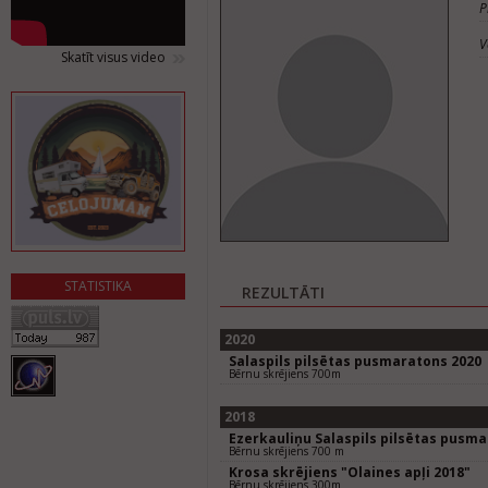
P
V
Skatīt visus video
STATISTIKA
REZULTĀTI
2020
Salaspils pilsētas pusmaratons 2020
Bērnu skrējiens 700m
2018
Ezerkauliņu Salaspils pilsētas pusm
Bērnu skrējiens 700 m
Krosa skrējiens "Olaines apļi 2018"
Bērnu skrējiens 300m