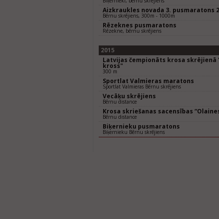
Biķernieki, bērnu skrējiens
Aizkraukles novada 3. pusmaratons 
Bērnu skrējiens, 300m - 1000m
Rēzeknes pusmaratons
Rēzekne, bērnu skrējiens
2015
Latvijas čempionāts krosa skrējienā
kross"
300 m
Sportlat Valmieras maratons
Sportlat Valmieras Bērnu skrējiens
Vecāķu skrējiens
Bērnu distance
Krosa skriešanas sacensības “Olaines
Bērnu distance
Biķernieku pusmaratons
Biķernieku Bērnu skrējiens