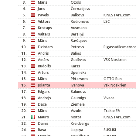
3.
Māris
Ozols
4.
Juris
Čerņadjevs
5.
Pavels
Baikovs
KINESTAPE.com
6.
Viktors
Rodionovs
LSC
7.
Kristaps
Ausmanis
8.
Valters
Bērziņš
9.
Māris
Ravžajevs
10.
Dzintars
Petrovs
Rigassatiksme/nos
11.
Andris
Bāliņš
12.
Ainārs
Gudēvics
VSK Noskrien
13.
Rūdolfs
Karss
14.
Arturs
Upenieks
15.
Māris
Pētersons
OTTO Run
16.
Jolanta
Ivanova
Vsk Noskrien
17.
Edgars
Balunovs
18.
Andrejs
Gaumigs
Vivace
19.
Dace
Ziemele
20.
Māris
Vizulis
Trakie Eži
21.
Mauro
Motta
KINESTAPE.com
22.
Dainis
Kreicbergs
24.
Rasa
Liepiņa
SUSLIKI