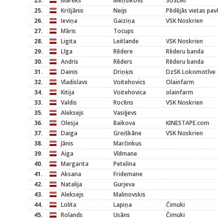
23.
Mareks
Meņšikovs
SUSLIKI
25.
Krišjānis
Neijs
Pēdējās vietas pav
26.
Ieviņa
Gaiziņa
VSK Noskrien
27.
Māris
Tocups
28.
Ligita
Leitlande
VSK Noskrien
29.
Līga
Rēdere
Rēderu banda
30.
Andris
Rēders
Rēderu banda
31.
Dainis
Driņķis
DzSK Lokomotīve
32.
Vladislavs
Voitehovics
Olainfarm
34.
Kitija
Voitehovica
olainfarm
33.
Valdis
Rocēns
VSK Noskrien
35.
Aleksejs
Vasiļjevs
36.
Olesja
Baikova
KINESTAPE.com
37.
Daiga
Greiškāne
VSK Noskrien
38.
Jānis
Marčinkus
39.
Aiga
Vīdmane
40.
Margarita
Petelina
41.
Aksana
Fridemane
42.
Natalija
Gurjeva
43.
Aleksejs
Malinovskis
44.
Lolita
Lapiņa
Čimuki
45.
Rolands
Usāns
Čimuki