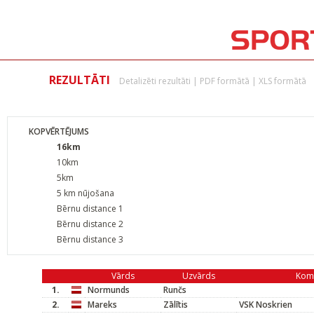
REZULTĀTI
Detalizēti rezultāti
|
PDF formātā
|
XLS formātā
KOPVĒRTĒJUMS
16km
10km
5km
5 km nūjošana
Bērnu distance 1
Bērnu distance 2
Bērnu distance 3
Vārds
Uzvārds
Kom
1.
Normunds
Runčs
2.
Mareks
Zālītis
VSK Noskrien