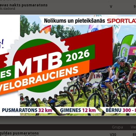
gavas nakts pusmaratons
V
9
ts stadionā
Grupa
Vie
gavas Nakts pusmaratons
V
69
va, Pusmaratons 21,0975 km
a skrējiens "Olaines apļi 2018"
V4
5
m
Grupa
Vie
s ECO Trail 2017
114-M-III
10
 km
gavas nakts pusmaratons
V
76
va, Pusmaratons 21,0975 km
a skrējiens "Olaines apļi 2017"
V4
2
m
1)
ējiensoļojums Rīga - Valmiera
Vīrieši,
D
km
107km
Grupa
Vie
rtland Jelgavas nakts pusmaratons
V
91
va, Pusmaratons 21,0975 km
Grupa
Vie
iguldas pusmaratons
V30
88