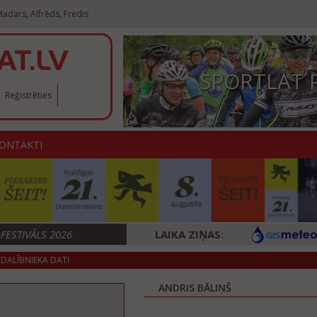
adars, Alfrēds, Fredis
SPORTLAT 
Reģistrēties
ONTAKTI
ESTIVĀLS 2026
LAIKA ZIŅAS:
DALĪBNIEKA DATI
ANDRIS BĀLIŅŠ