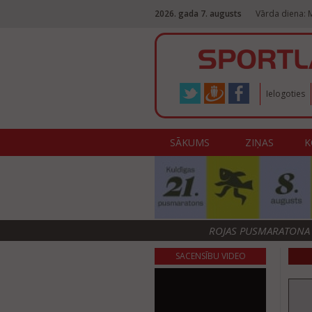
2026. gada 7. augusts
Vārda diena: M
Ielogoties
SĀKUMS
ZIŅAS
K
ROJAS PUSMARATONA F
SACENSĪBU VIDEO