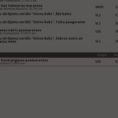
das Pusmaratons, 21,0975 km
rtlat Valmieras maratons
VM30
22
lat Valmieras Maratons, 42,195 km
 skrējienu seriāls "Stirnu buks", Āžu kalns
VL2
57
 skrējienu seriāls "Stirnu buks", Talsu pauguraine
VL2
50
gavas nakts pusmaratons
V30
78
vas Pusmaratons, 21,0975 km
 skrējienu seriāls "Stirnu buks", Zebrus ezers un
VL2
28
aiņu mežs
Grupa
Vie
rtland Jelgavas pusmaratons
V30
93
aratons 21,0975 km