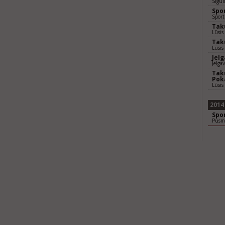
Sigul
Spo
Sport
Taku
Lūsis
Taku
Lūsis
Jel
Jelga
Taku
Pok
Lūsis
2014
Spo
Pusm