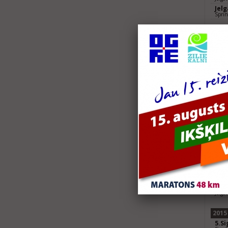
Jel
Sprin
2018
Jel
Jelga
Kros
16 k
2017
Cēsi
114+
Jel
Jelga
Kros
16k
Skr
107 
2016
Spo
Jelga
2015
5.S