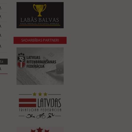
.
.
.
.
SADARBĪBAS PARTNERI
.
ta
.