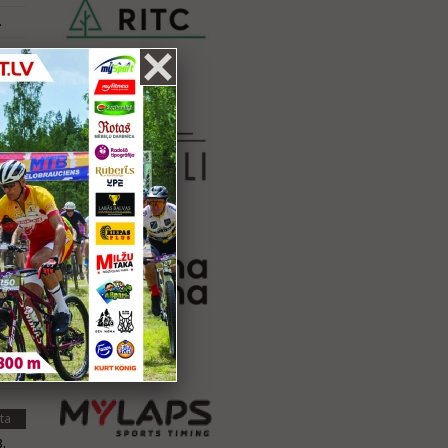
.
ta
.
.
ta
.
.
.
NF
ta
.
ta
.