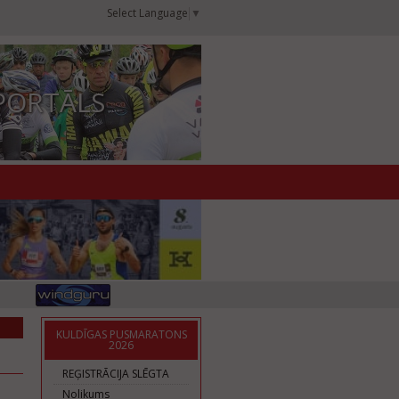
Select Language
▼
PORTĀLS
KULDĪGAS PUSMARATONS
2026
REĢISTRĀCIJA SLĒGTA
Nolikums