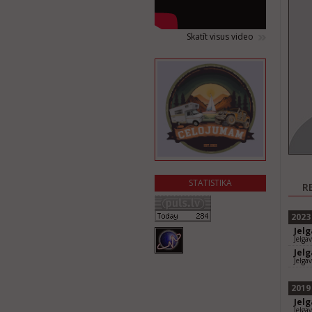
Skatīt visus video
STATISTIKA
R
2023
Jel
Jelga
Jel
Jelga
2019
Jel
Jelga