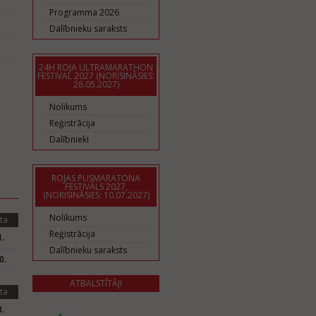
Programma 2026
Dalībnieku saraksts
24H ROJA ULTRAMARATHON
FESTIVAL 2027 (NORISINĀSIES:
28.05.2027)
Nolikums
Reģistrācija
Dalībnieki
ROJAS PUSMARATONA
FESTIVĀLS 2027,
(NORISINĀSIES: 10.07.2027)
Nolikums
ta
Reģistrācija
.
Dalībnieku saraksts
0.
ATBALSTĪTĀJI
ta
.