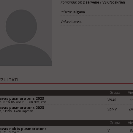
Komanda:
SK Dzērvene / VSK Noskrien
Pilsēta:
Jelgava
Valsts:
Latvia
EZULTĀTI
Grupa
Vie
gavas pusmaratons 2023
VN40
11
va, NEW BALANCE 10km skrējiens
gavas pusmaratons 2023
Spr-V
24
va, SPRINTA ātrumposms
Grupa
Vie
gavas nakts pusmaratons
V
83
va, 21,0975km