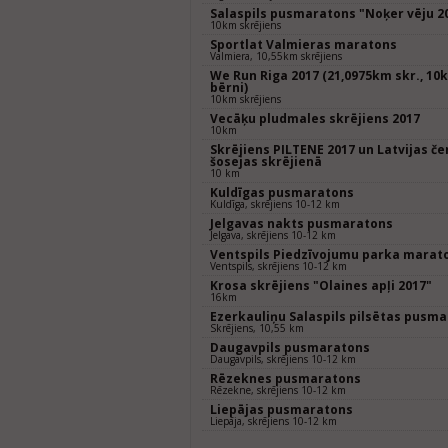
Salaspils pusmaratons "Noķer vēju 2
10km skrējiens
Sportlat Valmieras maratons
Valmiera, 10,55km skrējiens
We Run Riga 2017 (21,0975km skr., 10k
bērni)
10km skrējiens
Vecāķu pludmales skrējiens 2017
10km
Skrējiens PILTENE 2017 un Latvijas 
šosejas skrējienā
10 km
Kuldīgas pusmaratons
Kuldīga, skrējiens 10-12 km
Jelgavas nakts pusmaratons
Jelgava, skrējiens 10-12 km
Ventspils Piedzīvojumu parka marat
Ventspils, skrējiens 10-12 km
Krosa skrējiens "Olaines apļi 2017"
16km
Ezerkauliņu Salaspils pilsētas pusm
Skrējiens, 10,55 km
Daugavpils pusmaratons
Daugavpils, skrējiens 10-12 km
Rēzeknes pusmaratons
Rēzekne, skrējiens 10-12 km
Liepājas pusmaratons
Liepāja, skrējiens 10-12 km