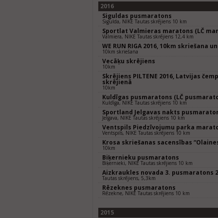
2016
Siguldas pusmaratons
Sigulda, NIKE Tautas skrējiens 10 km
Sportlat Valmieras maratons (LČ mar
Valmiera, NIKE Tautas skrējiens 12,4 km
WE RUN RIGA 2016, 10km skriešana un
10km skriešana
Vecāķu skrējiens
10km
Skrējiens PILTENE 2016, Latvijas čem
skrējienā
10km
Kuldīgas pusmaratons (LČ pusmarat
Kuldīga, NIKE Tautas skrējiens 10 km
Sportland Jelgavas nakts pusmarato
Jelgava, NIKE Tautas skrējiens 10 km
Ventspils Piedzīvojumu parka marat
Ventspils, NIKE Tautas skrējiens 10 km
Krosa skriešanas sacensības “Olaines
10km
Biķernieku pusmaratons
Biķernieki, NIKE Tautas skrējiens 10 km
Aizkraukles novada 3. pusmaratons 
Tautas skrējiens, 5,3km
Rēzeknes pusmaratons
Rēzekne, NIKE Tautas skrējiens 10 km
2015