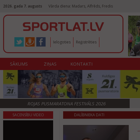
2026. gada 7. augusts
Vārda diena: Madars, Alfrēds, Fredis
Ielogoties
Reģistrēties
SĀKUMS
ZIŅAS
KONTAKTI
ROJAS PUSMARATONA FESTIVĀLS 2026
SACENSĪBU VIDEO
DALĪBNIEKA DATI