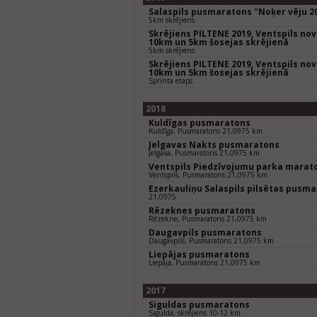
Salaspils pusmaratons "Noķer vēju 2
5km skrējiens
Skrējiens PILTENE 2019, Ventspils nov
10km un 5km šosejas skrējienā
5km skrējiens
Skrējiens PILTENE 2019, Ventspils nov
10km un 5km šosejas skrējienā
Sprinta etaps
2018
Kuldīgas pusmaratons
Kuldīga, Pusmaratons 21,0975 km
Jelgavas Nakts pusmaratons
Jelgava, Pusmaratons 21,0975 km
Ventspils Piedzīvojumu parka marat
Ventspils, Pusmaratons 21,0975 km
Ezerkauliņu Salaspils pilsētas pusm
21,0975
Rēzeknes pusmaratons
Rēzekne, Pusmaratons 21,0975 km
Daugavpils pusmaratons
Daugavpils, Pusmaratons 21,0975 km
Liepājas pusmaratons
Liepāja, Pusmaratons 21,0975 km
2017
Siguldas pusmaratons
Sigulda, skrējiens 10-12 km