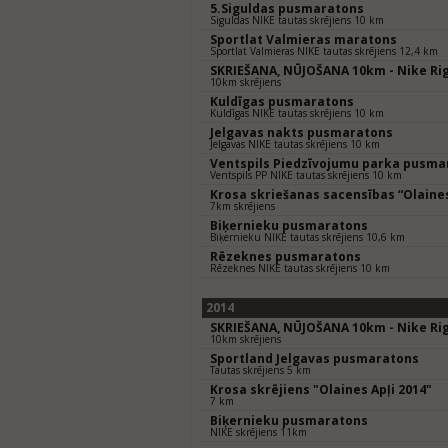
5.Siguldas pusmaratons
Siguldas NIKE tautas skrējiens 10 km
Sportlat Valmieras maratons
Sportlat Valmieras NIKE tautas skrējiens 12,4 km
SKRIEŠANA, NŪJOŠANA 10km - Nike Rig
10km skrējiens
Kuldīgas pusmaratons
Kuldīgas NIKE tautas skrējiens 10 km
Jelgavas nakts pusmaratons
Jelgavas NIKE tautas skrējiens 10 km
Ventspils Piedzīvojumu parka pusma
Ventspils PP NIKE tautas skrējiens 10 km
Krosa skriešanas sacensības “Olaines
7km skrējiens
Biķernieku pusmaratons
Biķernieku NIKE tautas skrējiens 10,6 km
Rēzeknes pusmaratons
Rēzeknes NIKE tautas skrējiens 10 km
2014
SKRIEŠANA, NŪJOŠANA 10km - Nike Rig
10km skrējiens
Sportland Jelgavas pusmaratons
Tautas skrējiens 5 km
Krosa skrējiens "Olaines Apļi 2014"
7 km
Biķernieku pusmaratons
NIKE skrējiens 11km