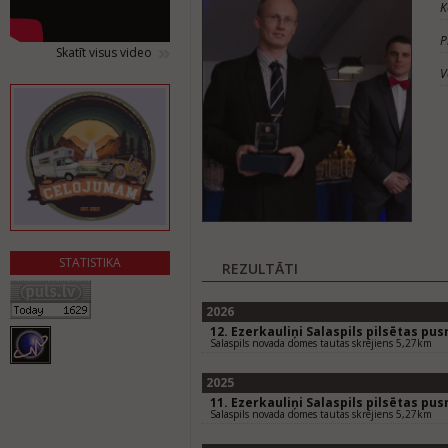
K
P
Skatīt visus video
V
STATISTIKA
REZULTĀTI
2026
12. Ezerkauliņi Salaspils pilsētas pu
Salaspils novada domes tautas skrējiens 5,27km
2025
11. Ezerkauliņi Salaspils pilsētas pu
Salaspils novada domes tautas skrējiens 5,27km