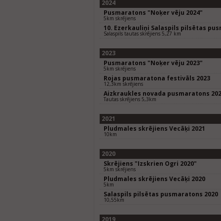
2024
Pusmaratons "Noķer vēju 2024"
5km skrējiens
10. Ezerkauliņi Salaspils pilsētas pu
Salaspils tautas skrējiens 5,27 km
2023
Pusmaratons "Noķer vēju 2023"
5km skrējiens
Rojas pusmaratona festivāls 2023
12,3km skrējiens
Aizkraukles novada pusmaratons 20
Tautas skrējiens 5,3km
2021
Pludmales skrējiens Vecāķi 2021
10km
2020
Skrējiens "Izskrien Ogri 2020"
5km skrējiens
Pludmales skrējiens Vecāķi 2020
5km
Salaspils pilsētas pusmaratons 2020
10,55km
2019