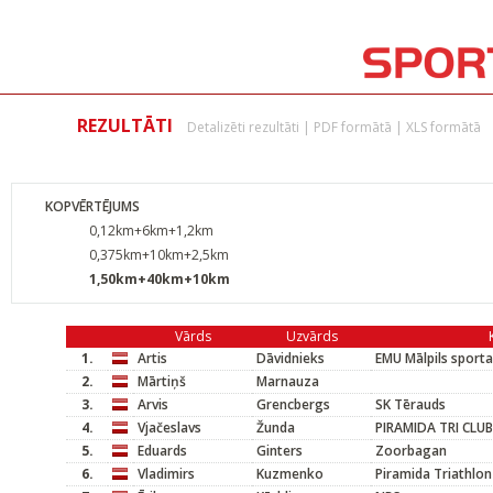
REZULTĀTI
Detalizēti rezultāti
|
PDF formātā
|
XLS formātā
KOPVĒRTĒJUMS
0,12km+6km+1,2km
0,375km+10km+2,5km
1,50km+40km+10km
Vārds
Uzvārds
1.
Artis
Dāvidnieks
EMU Mālpils sporta
2.
Mārtiņš
Marnauza
3.
Arvis
Grencbergs
SK Tērauds
4.
Vjačeslavs
Žunda
PIRAMIDA TRI CLUB
5.
Eduards
Ginters
Zoorbagan
6.
Vladimirs
Kuzmenko
Piramida Triathlon