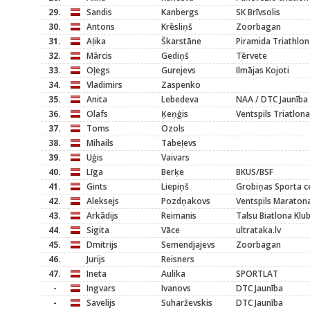
29.
Sandis
Kanbergs
SK Brīvsolis
30.
Antons
Krēsliņš
Zoorbagan
31.
Aļika
Škarstāne
Piramida Triathlon
32.
Mārcis
Gediņš
Tērvete
33.
Oļegs
Gurejevs
Ilmājas Kojoti
34.
Vladimirs
Zaspenko
35.
Anita
Lebedeva
NAA / DTC Jaunība
36.
Olafs
Ķeņģis
Ventspils Triatlona
37.
Toms
Ozols
38.
Mihails
Tabeļevs
39.
Uģis
Vaivars
40.
Līga
Berķe
BKUS/BSF
41.
Gints
Liepiņš
Grobiņas Sporta c
42.
Aleksejs
Pozdņakovs
Ventspils Maraton
43.
Arkādijs
Reimanis
Talsu Biatlona Klu
44.
Sigita
Vāce
ultrataka.lv
45.
Dmitrijs
Semendjajevs
Zoorbagan
46.
Jurijs
Reisners
47.
Ineta
Aulika
SPORTLAT
-
Ingvars
Ivanovs
DTC Jaunība
-
Savelijs
Suharževskis
DTC Jaunība