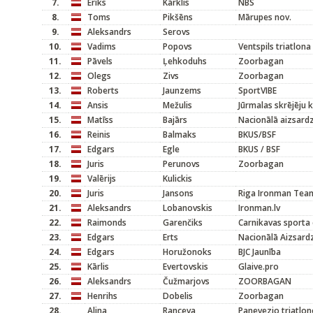
7.
Ēriks
Kārklis
NBS
8.
Toms
Pikšēns
Mārupes nov.
9.
Aleksandrs
Serovs
10.
Vadims
Popovs
Ventspils triatlona
11.
Pāvels
Ļehkoduhs
Zoorbagan
12.
Olegs
Zivs
Zoorbagan
13.
Roberts
Jaunzems
SportVIBE
14.
Ansis
Mežulis
Jūrmalas skrējēju 
15.
Matīss
Bajārs
Nacionālā aizsard
16.
Reinis
Balmaks
BKUS/BSF
17.
Edgars
Egle
BKUS / BSF
18.
Juris
Perunovs
Zoorbagan
19.
Valērijs
Kulickis
20.
Juris
Jansons
Riga Ironman Tea
21.
Aleksandrs
Lobanovskis
Ironman.lv
22.
Raimonds
Garenčiks
Carnikavas sporta 
23.
Edgars
Erts
Nacionālā Aizsard
24.
Edgars
Horužonoks
BJC Jaunība
25.
Kārlis
Evertovskis
Glaive.pro
26.
Aleksandrs
Čužmarjovs
ZOORBAGAN
27.
Henrihs
Dobelis
Zoorbagan
28.
Alina
Ranceva
Panevezio triatlon