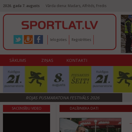
2026. gada 7. augusts
Vārda diena: Madars, Alfrēds, Fredis
Ielogoties
Reģistrēties
SĀKUMS
ZIŅAS
KONTAKTI
ROJAS PUSMARATONA FESTIVĀLS 2026
SACENSĪBU VIDEO
DALĪBNIEKA DATI