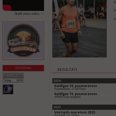
K
P
Skatīt visus video
V
STATISTIKA
REZULTĀTI
2024
Kuldīgas 19. pusmaratons
Pusmaratons, 21,0975km
Kuldīgas 19. pusmaratons
SPRINTA ātrumposms
2023
Ventspils maratons 2023
Ventspils, 42,195km