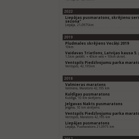
2022
Liepājas pusmaratons, skrējienu seriā
sezona"
Liepāja, 21,0975km
2019
Pludmales skrējiens Vecāķi 2019
10km
Vaidavas Triatlons, Latvijas kausa 5
1,5km peldēš. + 40km velo + 10km skrieš.
Ventspils Piedzīvojumu parka marat
Ventspils, 42,195km
2018
Valmieras maratons
Valmiera, Maratons 42,195 km
Kuldīgas pusmaratons
Kuldīga, 10 km skrējiens
Jelgavas Nakts pusmaratons
Jelgava, 10 km skrējiens
Ventspils Piedzīvojumu parka marat
Ventspils, Maratons 42,195 km
Liepājas pusmaratons
Liepāja, Pusmaratons 21,0975 km
2017