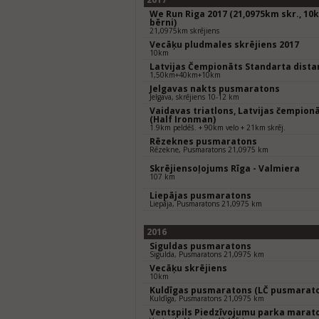
We Run Riga 2017 (21,0975km skr., 10k
bērni)
21,0975km skrējiens
Vecāķu pludmales skrējiens 2017
10km
Latvijas Čempionāts Standarta dista
1,50km+40km+10km
Jelgavas nakts pusmaratons
Jelgava, skrējiens 10-12 km
Vaidavas triatlons, Latvijas čempion
(Half Ironman)
1.9km peldēš. + 90km velo + 21km skrēj.
Rēzeknes pusmaratons
Rēzekne, Pusmaratons 21,0975 km
Skrējiensoļojums Rīga - Valmiera
107 km
Liepājas pusmaratons
Liepāja, Pusmaratons 21,0975 km
2016
Siguldas pusmaratons
Sigulda, Pusmaratons 21,0975 km
Vecāķu skrējiens
10km
Kuldīgas pusmaratons (LČ pusmarat
Kuldīga, Pusmaratons 21,0975 km
Ventspils Piedzīvojumu parka marat