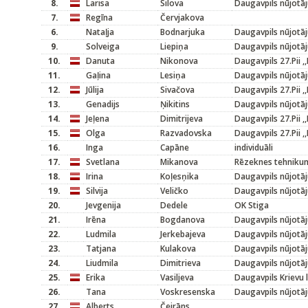
8.
Larisa
Silova
Daugavpils nūjotāj
7.
Regīna
Červjakova
6.
Nataļja
Bodnarjuka
Daugavpils nūjotāj
9.
Solveiga
Liepiņa
Daugavpils nūjotāj
10.
Danuta
Nikonova
Daugavpils 27.Pii ,
11.
Gaļina
Lesiņa
Daugavpils nūjotāj
12.
Jūlija
Sivačova
Daugavpils 27.Pii ,
13.
Genadijs
Ņikitins
Daugavpils nūjotāj
14.
Jeļena
Dimitrijeva
Daugavpils 27.Pii ,
15.
Olga
Razvadovska
Daugavpils 27.Pii ,
16.
Inga
Capāne
individuāli
17.
Svetlana
Mikanova
Rēzeknes tehniku
18.
Irina
Koļesņika
Daugavpils nūjotāj
19.
Silvija
Veličko
Daugavpils nūjotāj
20.
Jevgenija
Dedele
OK Stiga
21.
Irēna
Bogdanova
Daugavpils nūjotāj
22.
Ludmila
Jerkebajeva
Daugavpils nūjotāj
23.
Tatjana
Kulakova
Daugavpils nūjotāj
24.
Liudmila
Dimitrieva
Daugavpils nūjotāj
25.
Erika
Vasiljeva
Daugavpils Krievu l
26.
Tana
Voskresenska
Daugavpils nūjotāj
27.
Alberts
Čeirāns