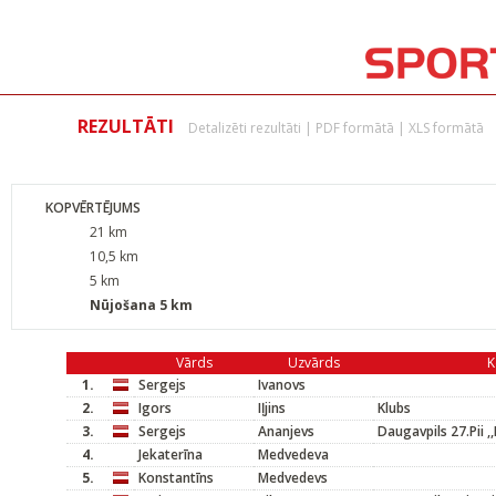
REZULTĀTI
Detalizēti rezultāti
|
PDF formātā
|
XLS formātā
KOPVĒRTĒJUMS
21 km
10,5 km
5 km
Nūjošana 5 km
Vārds
Uzvārds
K
1.
Sergejs
Ivanovs
2.
Igors
Iļjins
Klubs
3.
Sergejs
Ananjevs
Daugavpils 27.Pii ,
4.
Jekaterīna
Medvedeva
5.
Konstantīns
Medvedevs