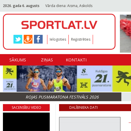
2026. gada 6. augusts
Vārda diena: Aisma, Askolds
Ielogoties
Reģistrēties
SĀKUMS
ZIŅAS
KONTAKTI
ROJAS PUSMARATONA FESTIVĀLS 2026
SACENSĪBU VIDEO
DALĪBNIEKA DATI