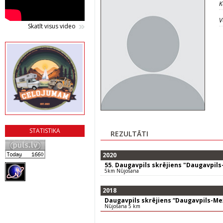
K
V
Skatīt visus video
STATISTIKA
REZULTĀTI
2020
55. Daugavpils skrējiens "Daugavpil
5km Nūjošana
2018
Daugavpils skrējiens “Daugavpils-Me
Nūjošana 5 km