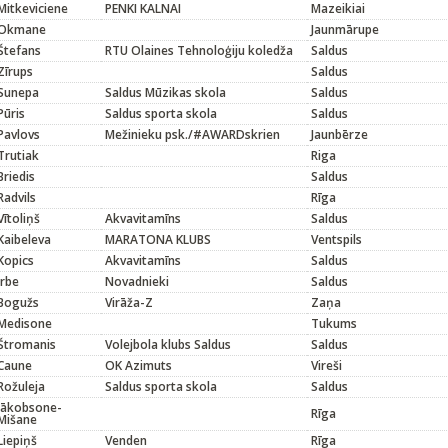
Mitkeviciene
PENKI KALNAI
Mazeikiai
Okmane
Jaunmārupe
Štefans
RTU Olaines Tehnoloģiju koledža
Saldus
Zīrups
Saldus
Sunepa
Saldus Mūzikas skola
Saldus
Pūris
Saldus sporta skola
Saldus
Pavlovs
Mežinieku psk./#AWARDskrien
Jaunbērze
Trutiak
Riga
Briedis
Saldus
Radvils
Rīga
Vītoliņš
Akvavitamīns
Saldus
Kaibeleva
MARATONA KLUBS
Ventspils
Kopics
Akvavitamīns
Saldus
Irbe
Novadnieki
Saldus
Bogužs
Virāža-Z
Zaņa
Medisone
Tukums
Štromanis
Volejbola klubs Saldus
Saldus
Caune
OK Azimuts
Vireši
Rožuleja
Saldus sporta skola
Saldus
Jākobsone-
Rīga
Mišane
Liepiņš
Venden
Rīga