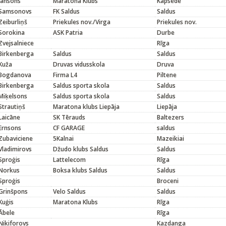
Jansons
Maratona Klubs
Kapsēde
Samsonovs
FK Saldus
Saldus
Zeiburliņš
Priekules nov./Virga
Priekules nov.
Sorokina
ASK Patria
Durbe
Zvejsalniece
Rīga
Birkenberga
Saldus
Saldus
Kuža
Druvas vidusskola
Druva
Bogdanova
Firma L4
Piltene
Birkenberga
Saldus sporta skola
Saldus
Miķelsons
Saldus sporta skola
Saldus
Strautiņš
Maratona klubs Liepāja
Liepāja
Laicāne
SK Tērauds
Baltezers
Ernsons
CF GARAGE
saldus
Zubaviciene
5Kalnai
Mazeikiai
Vladimirovs
Džudo klubs Saldus
Saldus
Sproģis
Lattelecom
Rīga
Norkus
Boksa klubs Saldus
Saldus
Sproģis
Broceni
Grinšpons
Velo Saldus
Saldus
Kuģis
Maratona Klubs
Rīga
Ābele
Rīga
Ņikiforovs
Kazdanga