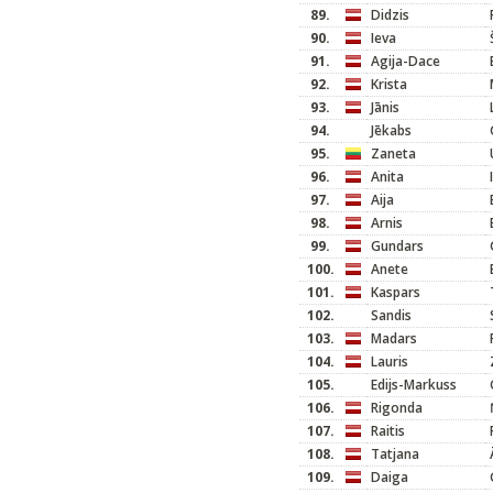
89.
Didzis
90.
Ieva
91.
Agija-Dace
92.
Krista
93.
Jānis
94.
Jēkabs
95.
Zaneta
96.
Anita
97.
Aija
98.
Arnis
99.
Gundars
100.
Anete
101.
Kaspars
102.
Sandis
103.
Madars
104.
Lauris
105.
Edijs-Markuss
106.
Rigonda
107.
Raitis
108.
Tatjana
109.
Daiga