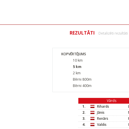
REZULTĀTI
Detalizēti rezultāti
KOPVĒRTĒJUMS
10 km
5 km
2 km
Bērni 800m
Bērni 400m
Vārds
1.
Rihards
2.
Jānis
3.
Renārs
4.
Valdis