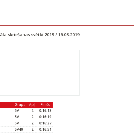
la skriešanas svētki 2019 / 16.03.2019
Grupa
Apļi
Finišs
5V
2
0:16:18
5V
2
0:16:19
5V
2
0:16:27
5V40
2
0:16:51