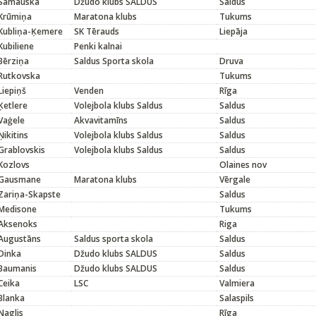
Samauska
Džudo klubs SALDUS
Saldus
Krūmiņa
Maratona klubs
Tukums
Kubliņa-Ķemere
SK Tērauds
Liepāja
Kubiliene
Penki kalnai
Bērziņa
Saldus Sporta skola
Druva
Rutkovska
Tukums
Liepiņš
Venden
Rīga
Ķetlere
Volejbola klubs Saldus
Saldus
Vaģele
Akvavitamīns
Saldus
Ņikitins
Volejbola klubs Saldus
Saldus
Grablovskis
Volejbola klubs Saldus
Saldus
Kozlovs
Olaines nov
Gausmane
Maratona klubs
Vērgale
Zariņa-Skapste
Saldus
Medisone
Tukums
Aksenoks
Riga
Augustāns
Saldus sporta skola
Saldus
Dinka
Džudo klubs SALDUS
Saldus
Baumanis
Džudo klubs SALDUS
Saldus
Ceika
LSC
Valmiera
Blanka
Salaspils
Naglis
Rīga