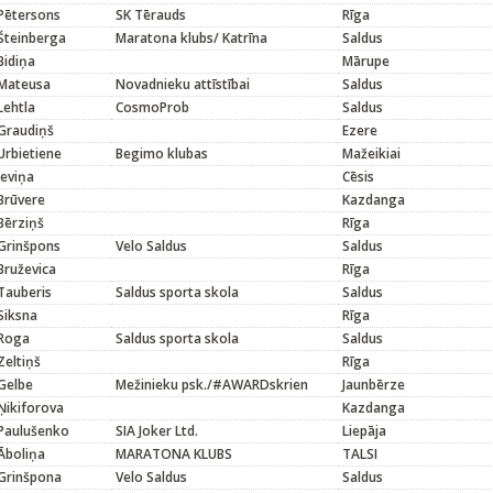
Pētersons
SK Tērauds
Rīga
Šteinberga
Maratona klubs/ Katrīna
Saldus
Bidiņa
Mārupe
Mateusa
Novadnieku attīstībai
Saldus
Lehtla
CosmoProb
Saldus
Graudiņš
Ezere
Urbietiene
Begimo klubas
Mažeikiai
Ieviņa
Cēsis
Brūvere
Kazdanga
Bērziņš
Rīga
Grinšpons
Velo Saldus
Saldus
Bruževica
Rīga
Tauberis
Saldus sporta skola
Saldus
Siksna
Rīga
Roga
Saldus sporta skola
Saldus
Zeltiņš
Rīga
Gelbe
Mežinieku psk./#AWARDskrien
Jaunbērze
Ņikiforova
Kazdanga
Paulušenko
SIA Joker Ltd.
Liepāja
Āboliņa
MARATONA KLUBS
TALSI
Grinšpona
Velo Saldus
Saldus