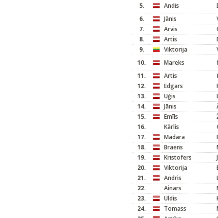
5.
Andis
6.
Jānis
7.
Arvis
8.
Artis
9.
Viktorija
10.
Mareks
11.
Artis
12.
Edgars
13.
Uģis
14.
Jānis
15.
Emīls
16.
Kārlis
17.
Madara
18.
Braens
19.
Kristofers
20.
Viktorija
21.
Andris
22.
Ainars
23.
Uldis
24.
Tomass