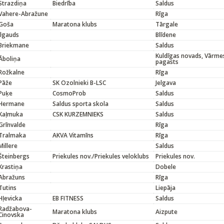
Strazdiņa
Biedrība
Saldus
Vahere-Abražune
Rīga
Goša
Maratona klubs
Tārgale
Ilgauds
Blīdene
Briekmane
Saldus
Kuldīgas novads, Vārme
Āboliņa
pagasts
Rožkalne
Rīga
Pāže
SK Ozolnieki B-LSC
Jelgava
Puķe
CosmoProb
Saldus
Hermane
Saldus sporta skola
Saldus
Kaļmuka
CSK KURZEMNIEKS
Saldus
Grīnvalde
Rīga
Tralmaka
AKVA Vitamīns
Rīga
Millere
Saldus
Šteinbergs
Priekules nov./Priekules veloklubs
Priekules nov.
Krastiņa
Dobele
Abražuns
Rīga
Tutins
Liepāja
Hļevicka
EB FITNESS
Saldus
Radžabova-
Maratona klubs
Aizpute
Cinovska