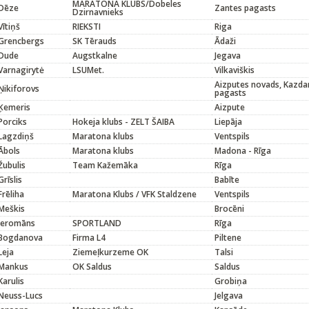
MARATONA KLUBS/Dobeles
Dēze
Zantes pagasts
Dzirnavnieks
Vītiņš
RIEKSTI
Riga
Grencbergs
SK Tērauds
Ādaži
Dude
Augstkalne
Jegava
Varnagirytė
LSUMet.
Vilkaviškis
Aizputes novads, Kazd
Ņikiforovs
pagasts
Ķemeris
Aizpute
Porciks
Hokeja klubs - ZELT ŠAIBA
Liepāja
Lagzdiņš
Maratona klubs
Ventspils
Ābols
Maratona klubs
Madona - Rīga
Žubulis
Team Kažemāka
Rīga
Grīslis
Babīte
Frēliha
Maratona Klubs / VFK Staldzene
Ventspils
Meškis
Brocēni
Jeromāns
SPORTLAND
Rīga
Bogdanova
Firma L4
Piltene
Leja
Ziemeļkurzeme OK
Talsi
Mankus
OK Saldus
Saldus
Karulis
Grobiņa
Neuss-Lucs
Jelgava