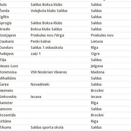
Bušs
Saldus Boksa klubs
Saldus
Žunda
Volejbola klubs Saldus
Saldus
Eglītis
Saldus
Sproģis
Saldus Boksa Klubs
Saldus
Briedis
Boksa klubs Saldus
Saldus
Kostjajevs
Priekules nov./Virga
Priekules nov.
Daubaris
Penki kalnai
Lietuva
Dundurs
Saldus 1.vidusskola
Rīga
Avdejevs
zaķi 1
Ogre
Tiļļa
Saldus
Neuss-Lucs
Jelgava
Ronimoisa
VSK Noskrien Vāveres
Madona
Mihailišins
Saldus
Šarķe
Novadnieki
Saldus
Neimets
Brocēni
Sinkovskis
Iecava
Iecava
Banister
Rīga
Jansons
Saldus
Rozentāls
Brocēni
Urbāne
Riga
Tikums
Saldus sporta skola
Saldus