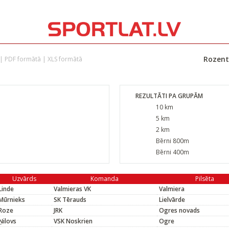
Rozentā
|
PDF formātā
|
XLS formātā
REZULTĀTI PA GRUPĀM
10 km
5 km
2 km
Bērni 800m
Bērni 400m
Uzvārds
Komanda
Pilsēta
Linde
Valmieras VK
Valmiera
Mūrnieks
SK Tērauds
Lielvārde
Roze
JRK
Ogres novads
Ņilovs
VSK Noskrien
Ogre