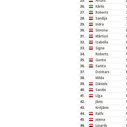
25.
Artūrs
26.
Kārlis
27.
Roberts
28.
Sandija
29.
Indra
30.
Simona
31.
Mārtiņš
32.
Izabella
33.
Signe
34.
Roberts
35.
Guntis
36.
Sanita
37.
Dzintars
38.
Milda
39.
Dāniels
40.
Sandis
41.
Līga
42.
Jānis
43.
Krišjānis
44.
Ralfs
45.
Jeļena
46.
Linards