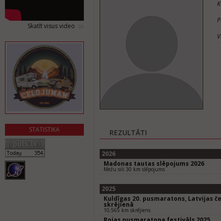
K
P
Skatīt visus video
V
STATISTIKA
REZULTĀTI
2026
Madonas tautas slēpojums 2026
Mežu sili 30 km slēpojums
2025
Kuldīgas 20. pusmaratons, Latvijas 
skrējienā
10,565 km skrējiens
Rojas pusmaratona festivāls 2025