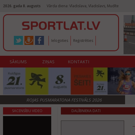
2026. gada 8. augusts
Vārda diena: Vladislava, Vladislavs, Mudīte
Ielogoties
Reģistrēties
SĀKUMS
ZIŅAS
KONTAKTI
ROJAS PUSMARATONA FESTIVĀLS 2026
SACENSĪBU VIDEO
DALĪBNIEKA DATI