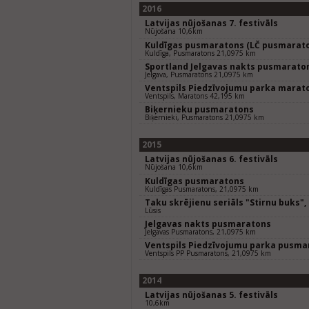
2016
Latvijas nūjošanas 7. festivāls
Nūjošana 10,6km
Kuldīgas pusmaratons (LČ pusmarat
Kuldīga, Pusmaratons 21,0975 km
Sportland Jelgavas nakts pusmarato
Jelgava, Pusmaratons 21,0975 km
Ventspils Piedzīvojumu parka marat
Ventspils, Maratons 42,195 km
Biķernieku pusmaratons
Biķernieki, Pusmaratons 21,0975 km
2015
Latvijas nūjošanas 6. festivāls
Nūjošana 10,6km
Kuldīgas pusmaratons
Kuldīgas Pusmaratons, 21,0975 km
Taku skrējienu seriāls "Stirnu buks"
Lūsis
Jelgavas nakts pusmaratons
Jelgavas Pusmaratons, 21,0975 km
Ventspils Piedzīvojumu parka pusma
Ventspils PP Pusmaratons, 21,0975 km
2014
Latvijas nūjošanas 5. festivāls
10,6km