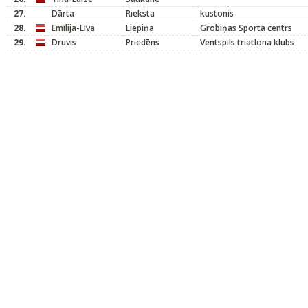
27.
Dārta
Rieksta
kustonis
28.
Emīlija-Līva
Liepiņa
Grobiņas Sporta centrs
29.
Druvis
Priedēns
Ventspils triatlona klubs