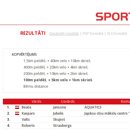
REZULTĀTI
Detalizēti rezultāti
|
PDF formātā
|
XLS formātā
KOPVĒRTĒJUMS
1,5km peldēš. + 40km velo + 10km skrieš.
400m peldēš. + 20km velo + 4km skrieš.
200m peldēš. + 10km velo + 2km skrieš.
100m peldēš. + 5km velo + 1km skrieš.
Bērnu distance
Vārds
Uzvārds
Koma
1.
Beate
Jansone
AQUATICS
2.
Kaspars
Jubelis
Japāņu cīņu mākslu centrs '
3.
Valts
Skujiņš
4.
Roberts
Straubergs