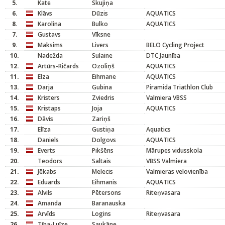
5.
Kate
Skujiņa
6.
Klāvs
Dūzis
AQUATICS
8.
Karolina
Bulko
AQUATICS
7.
Gustavs
Vīksne
9.
Maksims
Livers
BELO Cycling Project
10.
Nadežda
Sulaine
DTC Jaunība
12.
Artūrs-Ričards
Ozoliņš
AQUATICS
11.
Elza
Eihmane
AQUATICS
13.
Darja
Gubina
Piramida Triathlon Club
14.
Kristers
Zviedris
Valmiera VBSS
15.
Kristaps
Joja
AQUATICS
16.
Dāvis
Zariņš
17.
Elīza
Gustiņa
Aquatics
18.
Daniels
Dolgovs
AQUATICS
19.
Everts
Pikšēns
Mārupes vidusskola
20.
Teodors
Saltais
VBSS Valmiera
21.
Jēkabs
Melecis
Valmieras velovienība
22.
Eduards
Eihmanis
AQUATICS
23.
Alvils
Pētersons
Riteņvasara
24.
Amanda
Baranauska
25.
Arvīds
Logins
Riteņvasara
26.
Tīna-Luīze
Saukāne