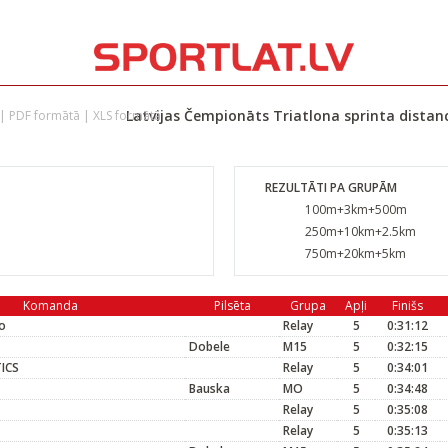
Latvijas Čempionāts Triatlona sprinta distanc
|
PDF formātā
|
XLS formātā
REZULTĀTI PA GRUPĀM
100m+3km+500m
250m+10km+2.5km
750m+20km+5km
Komanda
Pilsēta
Grupa
Apļi
Finišs
no
Relay
5
0:31:12
Dobele
M15
5
0:32:15
ICS
Relay
5
0:34:01
Bauska
MO
5
0:34:48
Relay
5
0:35:08
Relay
5
0:35:13