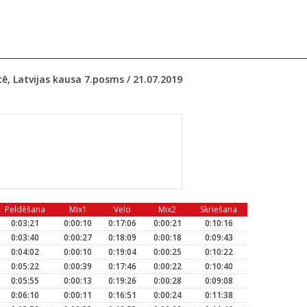
ē, Latvijas kausa 7.posms / 21.07.2019
Peldēšana
Mix1
Velo
Mix2
Skriešana
0:03:21
0:00:10
0:17:06
0:00:21
0:10:16
0:03:40
0:00:27
0:18:09
0:00:18
0:09:43
0:04:02
0:00:10
0:19:04
0:00:25
0:10:22
0:05:22
0:00:39
0:17:46
0:00:22
0:10:40
0:05:55
0:00:13
0:19:26
0:00:28
0:09:08
0:06:10
0:00:11
0:16:51
0:00:24
0:11:38