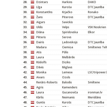
28.
Dzintars
Harkins
DAKO
29.
Līga
Kuroša
DTC Jaunība
30.
Konstantīns
Krjačko
Ronako
31.
Žans
Piterovs
DTC Jaunība
32.
Aigars
Savickis
33.
Uldis
Velps
VSK Noskrien
34.
Diāna
Spiridovska
Elkor
35.
Pēteris
Serovs
36.
Dairis
Ļedovskojs
DTC Jaunība
37.
Madara
Ciemiņa
Smiltenes Te
38.
Atis
Pūlis
39.
Laura
Melbārde
40.
Rūdolfs
Diziks
41.
Dāvis
Miglavs
42.
Monika
Lemese
LSC/tripower.
43.
Aivars
Ozols
44.
Renārs-Roberts
Balodis
Smiltene
45.
Agris
Kamenders
46.
Laura
Gucanoviča
ironman.lv
47.
Kārlis
Neimanis
Meridiāns
48.
Guntis
Kurošs
DTC Jaunība