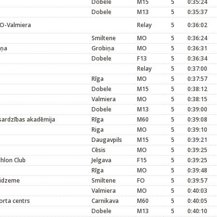
Dobele
M15
5
0:35:24
Dobele
M13
5
0:35:37
O-Valmiera
Relay
5
0:36:02
Smiltene
MO
5
0:36:24
iņa
Grobiņa
MO
5
0:36:31
Dobele
F13
5
0:36:34
Relay
5
0:37:00
Rīga
MO
5
0:37:57
Dobele
M15
5
0:38:12
Valmiera
MO
5
0:38:15
Dobele
M13
5
0:39:00
sardzības akadēmija
Rīga
M60
5
0:39:08
Riga
MO
5
0:39:10
Daugavpils
M15
5
0:39:21
Cēsis
MO
5
0:39:25
thlon Club
Jelgava
F15
5
0:39:25
Rīga
MO
5
0:39:48
vidzeme
Smiltene
FO
5
0:39:57
Valmiera
MO
5
0:40:03
orta centrs
Carnikava
M60
5
0:40:05
Dobele
M13
5
0:40:10