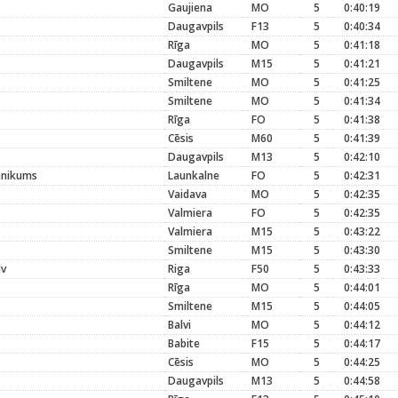
Gaujiena
MO
5
0:40:19
Daugavpils
F13
5
0:40:34
Rīga
MO
5
0:41:18
Daugavpils
M15
5
0:41:21
Smiltene
MO
5
0:41:25
Smiltene
MO
5
0:41:34
Rīga
FO
5
0:41:38
Cēsis
M60
5
0:41:39
Daugavpils
M13
5
0:42:10
hnikums
Launkalne
FO
5
0:42:31
Vaidava
MO
5
0:42:35
Valmiera
FO
5
0:42:35
Valmiera
M15
5
0:43:22
Smiltene
M15
5
0:43:30
lv
Riga
F50
5
0:43:33
Rīga
MO
5
0:44:01
Smiltene
M15
5
0:44:05
Balvi
MO
5
0:44:12
Babite
F15
5
0:44:17
Cēsis
MO
5
0:44:25
Daugavpils
M13
5
0:44:58