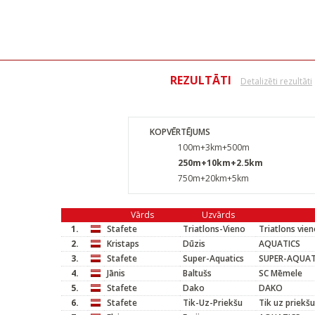
REZULTĀTI
Detalizēti rezultāti
KOPVĒRTĒJUMS
100m+3km+500m
250m+10km+2.5km
750m+20km+5km
Vārds
Uzvārds
1.
Stafete
Triatlons-Vieno
Triatlons vie
2.
Kristaps
Dūzis
AQUATICS
3.
Stafete
Super-Aquatics
SUPER-AQUAT
4.
Jānis
Baltušs
SC Mēmele
5.
Stafete
Dako
DAKO
6.
Stafete
Tik-Uz-Priekšu
Tik uz priekšu