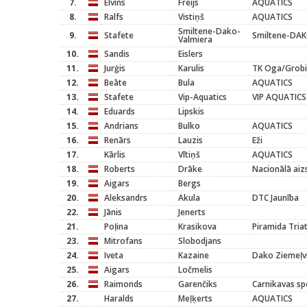
7.
Elvins
Freijs
AQUATICS
8.
Ralfs
Vistiņš
AQUATICS
Smiltene-Dako-
9.
Stafete
Smiltene-DAK
Valmiera
10.
Sandis
Eislers
11.
Jurģis
Karulis
TK Oga/Grob
12.
Beāte
Bula
AQUATICS
13.
Stafete
Vip-Aquatics
VIP AQUATICS
14.
Eduards
Lipskis
15.
Andrians
Bulko
AQUATICS
16.
Renārs
Lauzis
Eži
17.
Kārlis
Vītiņš
AQUATICS
18.
Roberts
Drāke
Nacionālā aiz
19.
Aigars
Bergs
20.
Aleksandrs
Akula
DTC Jaunība
22.
Jānis
Jenerts
21.
Poļina
Krasikova
Piramida Tria
23.
Mitrofans
Slobodjans
24.
Iveta
Kazaine
Dako Ziemeļ
25.
Aigars
Ločmelis
26.
Raimonds
Garenčiks
Carnikavas sp
27.
Haralds
Meļķerts
AQUATICS