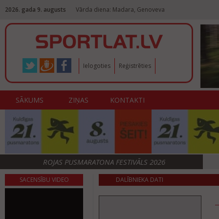
2026. gada 9. augusts
Vārda diena: Madara, Genoveva
Ielogoties
Reģistrēties
SĀKUMS
ZIŅAS
KONTAKTI
ROJAS PUSMARATONA FESTIVĀLS 2026
SACENSĪBU VIDEO
DALĪBNIEKA DATI