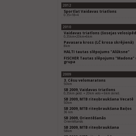
2012
Sportlat Vaidavas triatlons
0.35+18+4
2010
Vaidavas triatlons (šosejas velosipēd
0,35km+20km+6km
Pavasara kross (LČ krosa skrējienā)
8km
HALTI tautas slēpojums "Alūksne"
FISCHER Tautas slēpojums "Madona" 
grupa
2009
3. Cēsu velomaratons
50km
SB 2009, Vaidavas triatlons
0,35km peld. + 20km velo + 6km skrieš.
SB 2009, MTB riteņbraukšana Vecatē
50km
SB 2009, MTB riteņbraukšana Baiļos
36 km
SB 2009, Orientēšanās
Orientēšanās
SB 2009, MTB riteņbraukšana
58km