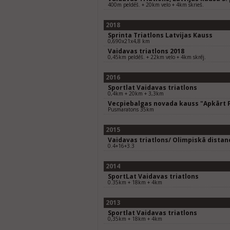
400m peldēš. + 20km velo + 4km skrieš.
2018
Sprinta Triatlons Latvijas Kauss
0,690x21x4,8 km
Vaidavas triatlons 2018
0,45km peldēš. + 22km velo + 4km skrēj.
2016
Sportlat Vaidavas triatlons
0,4km + 20km + 3,3km
Vecpiebalgas novada kauss "Apkārt 
Pusmaratons 35km
2015
Vaidavas triatlons/ Olimpiskā distanc
0.4+16+3.3
2014
SportLat Vaidavas triatlons
0.35km + 18km + 4km
2013
Sportlat Vaidavas triatlons
0,35km + 18km + 4km