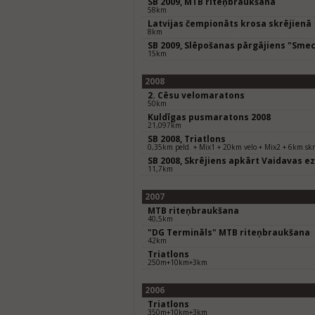
SB 2009, MTB riteņbraukšana
58km
Latvijas čempionāts krosa skrējienā
8km
SB 2009, Slēpošanas pārgājiens "Smec
15km
2008
2. Cēsu velomaratons
50km
Kuldīgas pusmaratons 2008
21,097km
SB 2008, Triatlons
0,35km peld. + Mix1 + 20km velo + Mix2 + 6km skr
SB 2008, Skrējiens apkārt Vaidavas 
11,7km
2007
MTB riteņbraukšana
40,5km
"DG Termināls" MTB riteņbraukšana
42km
Triatlons
250m+10km+3km
2006
Triatlons
350m+10km+3km