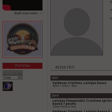
K
P
Skatīt visus video
V
STATISTIKA
REZULTĀTI
2021
Vaidavas triatlons, Latvijas kauss
400m + 20km + 4km
2019
Latvijas Čempionāts Triatlona sprinta
kausa 7.posms
250m+10km+2.5km
Vaidavas Triatlons, Latvijas kausa 5