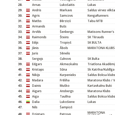
28.
Arnas
Lukošaitis
Lukas
29.
Andris
Markavs
Saldus virves vilkš
30.
Agris
Samcovs
KengaRunners
31.
Matīss
Bērziņš
Talsu MTB
32.
Armands
Bušs
33.
Arvīds
Šenbergs
Matisons Runner's
34.
Raimonds
Šteins
SK Tērauds
35.
Edijs
Tropiņš
SK BULTA
36.
Jānis
Ābols
MARATONA KLUBS
37.
Juris
Sēnelis
38.
Sergejs
Culnovs
SK Bulta
39.
Edgars
Akmeņkalns
Triatlona Akadēmi
40.
Kristaps
Sūna
Sk Katrīna/Kuldīga
41.
Nikijs
Kurpenieks
Saldus Boksa klub
42.
Madara
Frēliha
Maratona Klubs / 
43.
Dainis
Muško
Kartavkalnu Buki
44.
Aigars
Ansbergs
Maratona Klubs
45.
Aiga
Taulīna
Saldus Boksa klub
46.
Dalia
Lukošiene
Lukas
47.
Nils
Šampiņš
MARATONA
48.
Dzintars
Petrovs