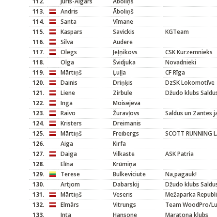
112.
Juris-Aigars
Āboliņs
113.
Andris
Āboliņš
114.
Santa
Vīmane
115.
Kaspars
Savickis
KGTeam
116.
Silva
Audere
117.
Olegs
Jeļņikovs
CSK Kurzemnieks
118.
Olga
Švidjuka
Novadnieki
119.
Mārtiņš
Ļuļļa
CF Rīga
120.
Dainis
Driņķis
DzSK Lokomotīve
121.
Liene
Zirbule
Džudo klubs Saldu
122.
Inga
Moisejeva
123.
Raivo
Žuravļovs
Saldus un Zantes j
124.
Kristers
Dreimanis
125.
Mārtiņš
Freibergs
SCOTT RUNNING L
126.
Aiga
Kirfa
127.
Daiga
Vilkaste
ASK Patria
128.
Elīna
Krūmiņa
129.
Terese
Bulkeviciute
Na,pagauk!
130.
Artjom
Dabarskij
Džudo klubs Saldu
131.
Mārtiņš
Veseris
Mežaparka Republ
132.
Elmārs
Vitrungs
Team WoodPro/Lu
133.
Inta
Hansone
Maratona klubs