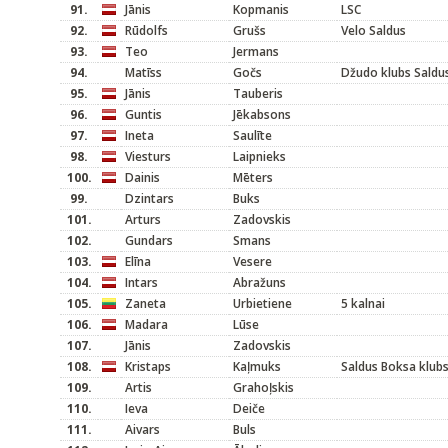
91.
Jānis
Kopmanis
LSC
92.
Rūdolfs
Grušs
Velo Saldus
93.
Teo
Jermans
94.
Matīss
Gočs
Džudo klubs Saldu
95.
Jānis
Tauberis
96.
Guntis
Jēkabsons
97.
Ineta
Saulīte
98.
Viesturs
Laipnieks
100.
Dainis
Mēters
99.
Dzintars
Buks
101.
Arturs
Zadovskis
102.
Gundars
Smans
103.
Elīna
Vesere
104.
Intars
Abražuns
105.
Zaneta
Urbietiene
5 kalnai
106.
Madara
Lūse
107.
Jānis
Zadovskis
108.
Kristaps
Kaļmuks
Saldus Boksa klub
109.
Artis
Grahoļskis
110.
Ieva
Deiče
111.
Aivars
Buls