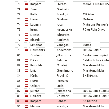
70.
Kaspars
Livčāns
MARATONA KLUBS /
71.
Zane
Gruberte
72.
Ralfs
Prauliņš
OK Alnis
73.
Liene
Gustiņa
Dobele
74.
Ludmila
Joce
Matisons Runner`s
75.
Jurģis
Jurenovskis
Pāķu Fleksētava
76.
Deniss
Juhņevičs
77.
Ričards
Paulavičs
78.
Simonas
Vanagas
Lukas
79.
Daumants
Andersons
Džudo Saldus
80.
Guntars
Jēkabsons
Skatienam Liepājā
81.
Dāvis
Petrovs
Saldus Boksa klub
82.
Ringolds
Ozoliņš
Maratona klubs
83.
Lilija
Grundmane
Maratona klubs
84.
Kārlis
Prauliņš
SK Briksnis
85.
Hugo
Jermans
86.
Oskars
Lūsis
87.
Jēkabs
Jēkabsons
Džudo klubs Saldu
88.
Dainars
Zolmanis
Džudo klubs Saldu
89.
Kaspars
Šabāns
SK Katrīna
90.
Marina
Krastiņa
Maratona klubs