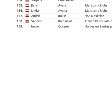
154.
Tatjana
Potrubeiko
155.
Jānis
Avens
Maratona klubs
156.
Linda
Avena
Maratona klubs
157.
Andris
Bukšs
VSK Noskrien
158.
Sandris
Kaminskis
Džudo klubs Saldu
159.
Inese
Circene
Saldus un Zantes j