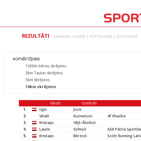
REZULTĀTI
Detalizēti rezultāti
|
PDF formātā
|
XLS formātā
KOPVĒRTĒJUMS
1000m bērnu skrējiens
2km Tautas skrējiens
5km skrējiens
10km skrējiens
Vārds
Uzvārds
1.
Uģis
Jocis
2.
Vitalii
Kuznetsov
4F Kharkiv
3.
Kristaps
Vējš-Āboliņš
4.
Lauris
Grīniņš
ASK Patria Sportla
5.
Kristaps
Bērziņš
Scott Running Lat