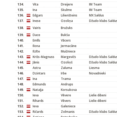
134.
Vita
Dreijere
IM Team
135.
Ina
Skulme
IM Team
136.
Edgars
Lilienšteins
MX Saldus
137.
Inese
Ozoliņa
Džudo klubs Saldu
138.
Vairis
Bružuks
139.
Dace
Bukša
140.
Emīls
Vācers
141.
Ilona
Jermacāne
142.
Ilzīte
Muižniece
143.
Krišs-Magnuss
Margevičs
Džudo klubs Saldu
144.
Jānis
Ozoliņš
Džudo klubs Saldu
145.
Astra
Zaluma
Liesma
146.
Dzintars
Irbe
Novadnieki
147.
Ina
Trama
148.
Edmunds
Andrups
149.
Nataļja
Korsukova
150.
Ieva
Vēvere
Lielie dibeni
151.
Rihards
Vēvers
Lielie dibeni
152.
Ieva
Galeniece
153.
Ričards
Zolmanis
Džudo klubs Saldu