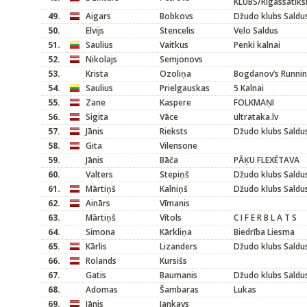
KLUBS/Rigassatiks
49.
Aigars
Bobkovs
Džudo klubs Saldu
50.
Elvijs
Stencelis
Velo Saldus
51.
Saulius
Vaitkus
Penki kalnai
52.
Nikolajs
Semjonovs
53.
Krista
Ozoliņa
Bogdanov’s Runnin
54.
Saulius
Prielgauskas
5 Kalnai
55.
Zane
Kaspere
FOLKMAŅI
56.
Sigita
Vāce
ultrataka.lv
57.
Jānis
Rieksts
Džudo klubs Saldu
58.
Gita
Vilensone
59.
Jānis
Bāča
PĀĶU FLEXĒTAVA
60.
Valters
Stepiņš
Džudo klubs Saldu
61.
Mārtiņš
Kalniņš
Džudo klubs Saldu
62.
Ainārs
Vīmanis
63.
Mārtiņš
Vītols
C I F E R B L A T S
64.
Simona
Kārkliņa
Biedrība Liesma
65.
Kārlis
Lizanders
Džudo klubs Saldu
66.
Rolands
Kursišs
67.
Gatis
Baumanis
Džudo klubs Saldu
68.
Adomas
Šambaras
Lukas
69.
Jānis
Jankavs