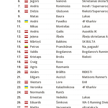
6.
Jegors
Ivanovs
Skriešanas skola/
7.
Andris
Ronimoiss
Inov8 / Supervaroņ
8.
Didzis
Glušņevs
Rieksti/Supervaro
9.
Matas
Baura
Lukas
10.
Andrii
Pavelko
4F Kharkiv
11.
Mikas
Montvilas
Lukas
12.
Andris
Gailis
Auseklis IK
13.
Jeļena
Ābele
Ābeļu skriešanas k
14.
Mārtiņš
Babkins
SK BULTA
15.
Petras
Pranckūnas
Na, pagauk!
16.
Valdis
Bogdanovs
Bogdanov’s Runnin
17.
Kristaps
Broks
Rieksti
18.
Craig
Rose
19.
Agris
Rusmanis
20.
Ainārs
Brālītis
RIEKSTI
21.
Edgars
Auziņš
Matisons Runner’s 
22.
Viesturs
Lore
En8
23.
Veronika
Kalashnikova
4F Kharkiv
24.
Normunds
Runčs
25.
Ernestas
Vedeikis
Lukas
26.
Eduards
Šimkovs
VIA-S Running Divi
27.
Matīss
Vecvagaris
ultrataka.lv