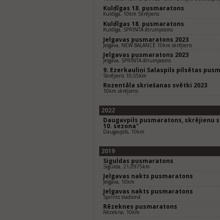
Kuldīgas 18. pusmaratons
Kuldīga, 10km Skrējiens
Kuldīgas 18. pusmaratons
Kuldīga, SPRINTA ātrumposms
Jelgavas pusmaratons 2023
Jelgava, NEW BALANCE 10km skrējiens
Jelgavas pusmaratons 2023
Jelgava, SPRINTA ātrumposms
9. Ezerkauliņi Salaspils pilsētas pus
Skrējiens 10,55km
Rozentāla skriešanas svētki 2023
10km skrējiens
2022
Daugavpils pusmaratons, skrējienu se
10. sezona"
Daugavpils, 10km
2019
Siguldas pusmaratons
Sigulda, 21,0975km
Jelgavas nakts pusmaratons
Jelgava, 10km
Jelgavas nakts pusmaratons
Sprints stadionā
Rēzeknes pusmaratons
Rēzekne, 10km