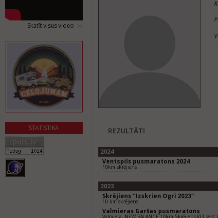
K
P
Skatīt visus video
V
STATISTIKA
REZULTĀTI
2024
Ventspils pusmaratons 2024
10km skrējiens
2023
Skrējiens "Izskrien Ogri 2023"
10 km skrējiens
Valmieras Garšas pusmaratons
Valmiera, NEW BALANCE 10km Skrējiens (03.sept.)