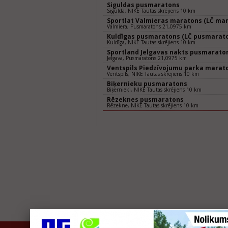
Siguldas pusmaratons
Sigulda, NIKE Tautas skrējiens 10 km
Sportlat Valmieras maratons (LČ mar
Valmiera, Pusmaratons 21,0975 km
Kuldīgas pusmaratons (LČ pusmarat
Kuldīga, NIKE Tautas skrējiens 10 km
Sportland Jelgavas nakts pusmarato
Jelgava, Pusmaratons 21,0975 km
Ventspils Piedzīvojumu parka marat
Ventspils, NIKE Tautas skrējiens 10 km
Biķernieku pusmaratons
Biķernieki, NIKE Tautas skrējiens 10 km
Rēzeknes pusmaratons
Rēzekne, NIKE Tautas skrējiens 10 km