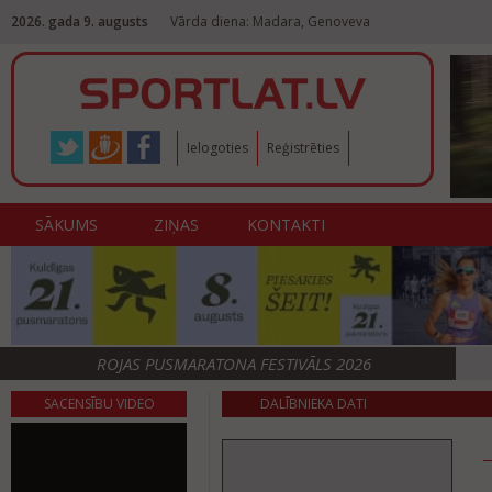
2026. gada 9. augusts
Vārda diena: Madara, Genoveva
Ielogoties
Reģistrēties
SĀKUMS
ZIŅAS
KONTAKTI
ROJAS PUSMARATONA FESTIVĀLS 2026
SACENSĪBU VIDEO
DALĪBNIEKA DATI