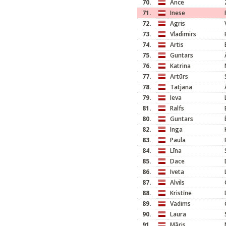
70.
Ance
71.
Inese
72.
Agris
73.
Vladimirs
74.
Artis
75.
Guntars
76.
Katrina
77.
Artūrs
78.
Tatjana
79.
Ieva
81.
Ralfs
80.
Guntars
82.
Inga
83.
Paula
84.
Līna
85.
Dace
86.
Iveta
87.
Alvils
88.
Kristīne
89.
Vadims
90.
Laura
91.
Māris