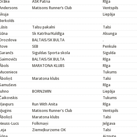
Drāke
ASK Patria
Rīga
Andersons
Matisons Runner’s Club
Ventspils
Skuja
Liepāja
Berkolds
Lūsis
Talsu pakalni
Talsi
Sūna
Sk Katrīna/Kuldīga
Alsunga
Drozdova
BALTAIS/SK BULTA
.
Rove
SEB
Penkule
Garančs
Siguldas Sporta skola
Sigulda
Gaimovičs
BALTAIS/SK BULTA
Rīga
Ābols
MARATONA KLUBS
Rīga
Muceniece
Tukums
Āboliņš
Maratona klubs
Talsi
Samuševs
Rīga
Juhno
BORN2WIN
Liepāja
Čaikovskis
Tukums
Kļavpurs
Run With Anita
Rīga
Vjugins
Matisons Runner's Club
Ventspils
Āboliņš
Maratona klubs
Talsi
Neuss-Lucs
Folkmaņi
Jelgava
Leja
Ziemeļkurzeme OK
Talsi
Sūna
Aizpute