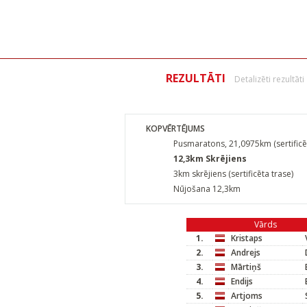
REZULTĀTI
Detalizēti rezultāti
KOPVĒRTĒJUMS
Pusmaratons, 21,0975km (sertificē
12,3km Skrējiens
3km skrējiens (sertificēta trase)
Nūjošana 12,3km
Vārds
1.
Kristaps
2.
Andrejs
3.
Mārtiņš
4.
Endijs
5.
Artjoms