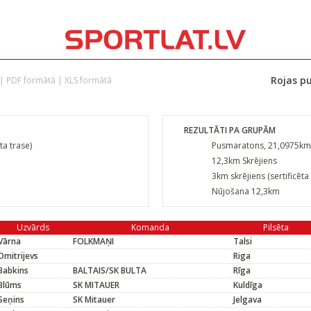
Rojas pu
|
PDF formātā
|
XLS formātā
REZULTĀTI PA GRUPĀM
ta trase)
Pusmaratons, 21,0975km (
12,3km Skrējiens
3km skrējiens (sertificēta
Nūjošana 12,3km
Uzvārds
Komanda
Pilsēta
Vārna
FOLKMAŅI
Talsi
Dmitrijevs
Riga
Babkins
BALTAIS/SK BULTA
Rīga
Blūms
SK MITAUER
Kuldīga
Seņins
SK Mitauer
Jelgava