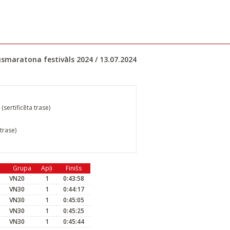
smaratona festivāls 2024 / 13.07.2024
sertificēta trase)
 trase)
Grupa
Apļi
Finišs
VN20
1
0:43:58
VN30
1
0:44:17
VN30
1
0:45:05
VN30
1
0:45:25
VN30
1
0:45:44