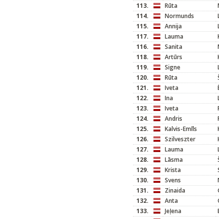
113.
Rūta
114.
Normunds
115.
Annija
117.
Lauma
116.
Sanita
118.
Artūrs
119.
Signe
120.
Rūta
121.
Iveta
122.
Ina
123.
Iveta
124.
Andris
125.
Kalvis-Emīls
126.
Szilveszter
127.
Lauma
128.
Lāsma
129.
Krista
130.
Svens
131.
Zinaida
132.
Anta
133.
Jeļena