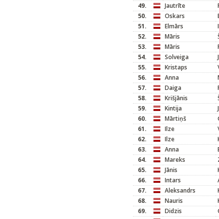
49.
Jautrīte
50.
Oskars
51.
Elmārs
52.
Māris
53.
Māris
54.
Solveiga
55.
Kristaps
56.
Anna
57.
Daiga
58.
Krišjānis
59.
Kintija
60.
Mārtiņš
61.
Ilze
62.
Ilze
63.
Anna
64.
Mareks
65.
Jānis
66.
Intars
67.
Aleksandrs
68.
Nauris
69.
Didzis