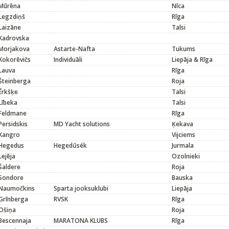
Mūrēna
Nīca
Legzdiņš
Rīga
Laizāne
Talsi
Kadrovska
Morjakova
Astarte-Nafta
Tukums
Kokorēvičs
Individuāli
Liepāja & Rīga
Lauva
Rīga
Šteinberga
Roja
Ērkšķe
Talsi
Lībeka
Talsi
Feldmane
Rīga
Persidskis
MD Yacht solutions
Ķekava
Kangro
Vijciems
Hegedus
Hegedűsék
Jurmala
Lejēja
Ozolnieki
Šaldere
Roja
Sondore
Bauska
Naumočkins
Sparta jooksuklubi
Liepāja
Grīnberga
RVSK
Rīga
Ošiņa
Roja
Bescennaja
MARATONA KLUBS
Rīga