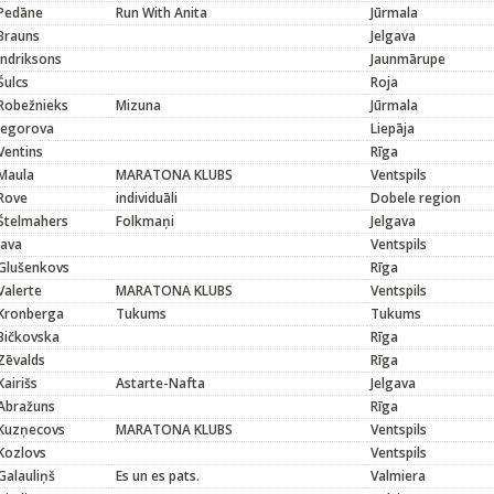
Pedāne
Run With Anita
Jūrmala
Brauns
Jelgava
Indriksons
Jaunmārupe
Šulcs
Roja
Robežnieks
Mizuna
Jūrmala
Jegorova
Liepāja
Ventins
Rīga
Maula
MARATONA KLUBS
Ventspils
Rove
individuāli
Dobele region
Štelmahers
Folkmaņi
Jelgava
Java
Ventspils
Glušenkovs
Rīga
Valerte
MARATONA KLUBS
Ventspils
Kronberga
Tukums
Tukums
Bičkovska
Rīga
Zēvalds
Rīga
Kairišs
Astarte-Nafta
Jelgava
Abražuns
Rīga
Kuzņecovs
MARATONA KLUBS
Ventspils
Kozlovs
Ventspils
Galauliņš
Es un es pats.
Valmiera