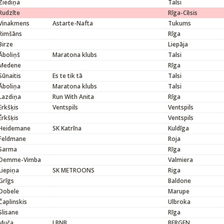
Ziediņa
Talsi
Rudzīte
Rīga-Cēsis
Vinakmens
Astarte-Nafta
Tukums
Rimšāns
Rīga
Birze
Liepāja
Āboliņš
Maratona klubs
Talsi
Medene
Rīga
Sūnaitis
Es te tik tā
Talsi
Āboliņa
Maratona klubs
Talsi
Lazdiņa
Run With Anita
Rīga
Erkšķis
Ventspils
Ventspils
Ērkšķis
Ventspils
Heidemane
SK Katrīna
Kuldīga
Feldmane
Roja
Sarma
Rīga
Demme-Vimba
Valmiera
Liepiņa
SK METROONS
Riga
Grīgs
Baldone
Dobele
Marupe
Čaplinskis
Ulbroka
Slisane
Rīga
Muča
LBNB
BERGEN