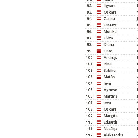
92.
Ilgvars
93.
Oskars
94.
Zanna
95.
Ernests
96.
Monika
97.
Elvita
98.
Diana
99.
Linas
100.
Andrejs
101.
Irina
102.
Sabīne
103.
Matīss
104.
Ieva
105.
Agnese
106.
Mārtiņš
107.
Ieva
108.
Oskars
109.
Margita
110.
Eduards
111.
Natālija
112.
Aleksandrs