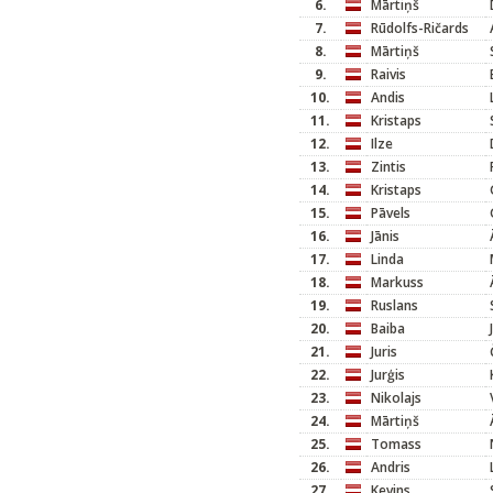
6.
Mārtiņš
7.
Rūdolfs-Ričards
8.
Mārtiņš
9.
Raivis
10.
Andis
11.
Kristaps
12.
Ilze
13.
Zintis
14.
Kristaps
15.
Pāvels
16.
Jānis
17.
Linda
18.
Markuss
19.
Ruslans
20.
Baiba
21.
Juris
22.
Jurģis
23.
Nikolajs
24.
Mārtiņš
25.
Tomass
26.
Andris
27.
Kevins