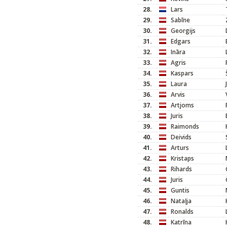
28.
Lars
29.
Sabīne
30.
Georgijs
31.
Edgars
32.
Ināra
33.
Agris
34.
Kaspars
35.
Laura
36.
Arvis
37.
Artjoms
38.
Juris
39.
Raimonds
40.
Deivids
41.
Arturs
42.
Kristaps
43.
Rihards
44.
Juris
45.
Guntis
46.
Nataļja
47.
Ronalds
48.
Katrīna