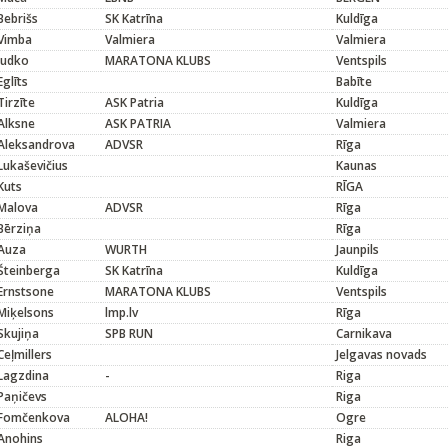
Bebrišs
SK Katrīna
Kuldīga
Vimba
Valmiera
Valmiera
Judko
MARATONA KLUBS
Ventspils
Eglīts
Babīte
Tirzīte
ASK Patria
Kuldīga
Alksne
ASK PATRIA
Valmiera
Aleksandrova
ADVSR
Rīga
Lukaševičius
Kaunas
Kuts
RĪGA
Malova
ADVSR
Rīga
Bērziņa
Rīga
Auza
WURTH
Jaunpils
Šteinberga
SK Katrīna
Kuldīga
Ernstsone
MARATONA KLUBS
Ventspils
Miķelsons
lmp.lv
Rīga
Skujiņa
SPB RUN
Carnikava
Ceļmillers
Jelgavas novads
Lagzdina
-
Riga
Paņičevs
Riga
Fomčenkova
ALOHA!
Ogre
Anohins
Riga