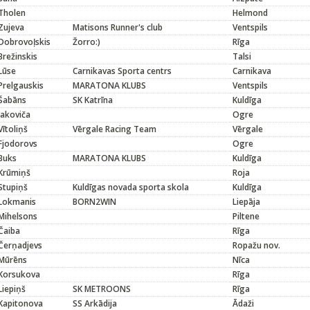
Tholen
Helmond
Zujeva
Matisons Runner's club
Ventspils
Dobrovoļskis
Žorro:)
Rīga
Brežinskis
Talsi
Lūse
Carnikavas Sporta centrs
Carnikava
Prelgauskis
MARATONA KLUBS
Ventspils
Šabāns
SK Katrīna
Kuldīga
Jakoviča
Ogre
Vītoliņš
Vērgale Racing Team
Vērgale
Fjodorovs
Ogre
Buks
MARATONA KLUBS
Kuldīga
Krūmiņš
Roja
Stupiņš
Kuldīgas novada sporta skola
Kuldīga
Lokmanis
BORN2WIN
Liepāja
Mihelsons
Piltene
Čaiba
Rīga
Čerņadjevs
Ropažu nov.
Mūrēns
Nīca
Korsukova
Rīga
Liepiņš
SK METROONS
Rīga
Kapitonova
SS Arkādija
Ādaži