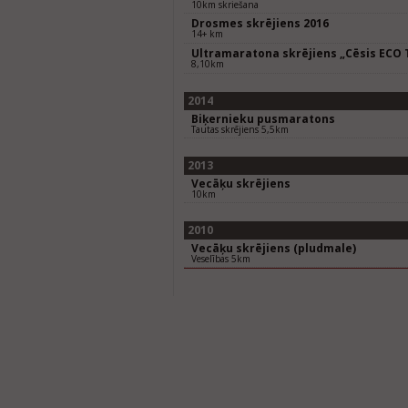
10km skriešana
Drosmes skrējiens 2016
14+ km
Ultramaratona skrējiens „Cēsis ECO T
8,10km
2014
Biķernieku pusmaratons
Tautas skrējiens 5,5km
2013
Vecāķu skrējiens
10km
2010
Vecāķu skrējiens (pludmale)
Veselības 5km