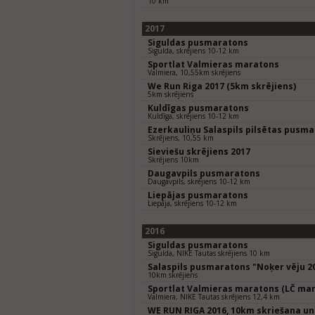
10 km
2017
Siguldas pusmaratons
Sigulda, skrējiens 10-12 km
Sportlat Valmieras maratons
Valmiera, 10,55km skrējiens
We Run Riga 2017 (5km skrējiens)
5km skrējiens
Kuldīgas pusmaratons
Kuldīga, skrējiens 10-12 km
Ezerkauliņu Salaspils pilsētas pusm
Skrējiens, 10,55 km
Sieviešu skrējiens 2017
Skrējiens 10km
Daugavpils pusmaratons
Daugavpils, skrējiens 10-12 km
Liepājas pusmaratons
Liepāja, skrējiens 10-12 km
2016
Siguldas pusmaratons
Sigulda, NIKE Tautas skrējiens 10 km
Salaspils pusmaratons "Noķer vēju 2
10km skrējiens
Sportlat Valmieras maratons (LČ mar
Valmiera, NIKE Tautas skrējiens 12,4 km
WE RUN RIGA 2016, 10km skriešana un