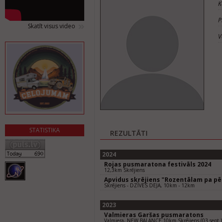
K
P
Skatīt visus video
V
STATISTIKA
REZULTĀTI
2024
Rojas pusmaratona festivāls 2024
12,3km Skrējiens
Apvidus skrējiens "Rozentālam pa p
Skrējiens - DZĪVES DEJA, 10km - 12km
2023
Valmieras Garšas pusmaratons
Valmiera, NEW BALANCE 10km Skrējiens (03.sept.)