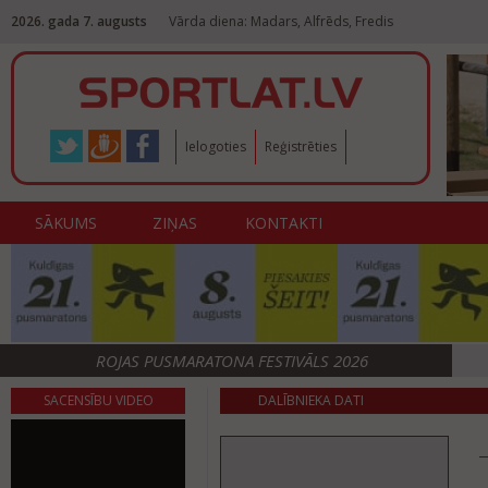
2026. gada 7. augusts
Vārda diena: Madars, Alfrēds, Fredis
Ielogoties
Reģistrēties
SĀKUMS
ZIŅAS
KONTAKTI
ROJAS PUSMARATONA FESTIVĀLS 2026
SACENSĪBU VIDEO
DALĪBNIEKA DATI