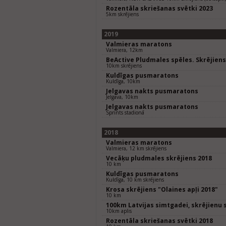
Rozentāla skriešanas svētki 2023
5km skrējiens
2019
Valmieras maratons
Valmiera, 12km
BeActive Pludmales spēles. Skrējien
10km skrējiens
Kuldīgas pusmaratons
Kuldīga, 10km
Jelgavas nakts pusmaratons
Jelgava, 10km
Jelgavas nakts pusmaratons
Sprints stadionā
2018
Valmieras maratons
Valmiera, 12 km skrējiens
Vecāķu pludmales skrējiens 2018
10 km
Kuldīgas pusmaratons
Kuldīga, 10 km skrējiens
Krosa skrējiens "Olaines apļi 2018"
10 km
100km Latvijas simtgadei, skrējienu 
10km aplis
Rozentāla skriešanas svētki 2018