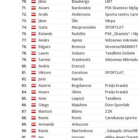
70.
Jānis
Blaubergs
LMT
71.
Aivars
Bardovskis
PSK Skanste/ MyS
72.
Arvils
Andersons
Sporta centrs Car
73.
Jānis
Ūlis
Vārpa
74.
Gatis
Mazprecnieks
SPORTLAT
75.
Rolands
Rudzītis
PSK „Skanste” / M
77.
Ainārs
Apinis
Vidzemes mērniek
76.
Edgars
Bremze
Virsotne/MARMOT
78.
Lauris
Sniķers
Tandēms Dobele
79.
Sarmis
Stankevičs
Vidzemes Mērniek
80.
Andris
Ezeriņš
81.
Viktors
Gorelovs
SPORTLAT.
82.
Juris
Kairišs
83.
Austris
Bogdanovs
Preiļu kraukļi
84.
Aivars
Ukins
Preiļu kraukļi
85.
Aivis
Liepiņš
Tandēms
86.
Oļegs
Maļuhins
Dion Sportlab
87.
Martiņš
Blūms
ZZK
88.
Reinis
Ronis
Carnikavas sporta 
89.
Armands
Arbuzovs
90.
Raivis
Marčenkovs
, Salaspils zīriņi/R
91.
Ivo
Jursons
eBike 4ever Daug