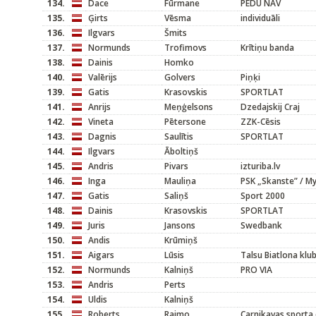
134.
Dace
Fūrmane
PĒDU NAV
135.
Ģirts
Vēsma
individuāli
136.
Ilgvars
Šmits
137.
Normunds
Trofimovs
Krītiņu banda
138.
Dainis
Homko
140.
Valērijs
Golvers
Piņķi
139.
Gatis
Krasovskis
SPORTLAT
141.
Anrijs
Meņģelsons
Dzedajskij Craj
142.
Vineta
Pētersone
ZZK-Cēsis
143.
Dagnis
Saulītis
SPORTLAT
144.
Ilgvars
Āboltiņš
145.
Andris
Pivars
izturiba.lv
146.
Inga
Mauliņa
PSK „Skanste” / M
147.
Gatis
Saliņš
Sport 2000
148.
Dainis
Krasovskis
SPORTLAT
149.
Juris
Jansons
Swedbank
150.
Andis
Krūmiņš
151.
Aigars
Lūsis
Talsu Biatlona klu
152.
Normunds
Kalniņš
PRO VIA
153.
Andris
Perts
154.
Uldis
Kalniņš
155.
Roberts
Raimo
Carnikavas sporta 