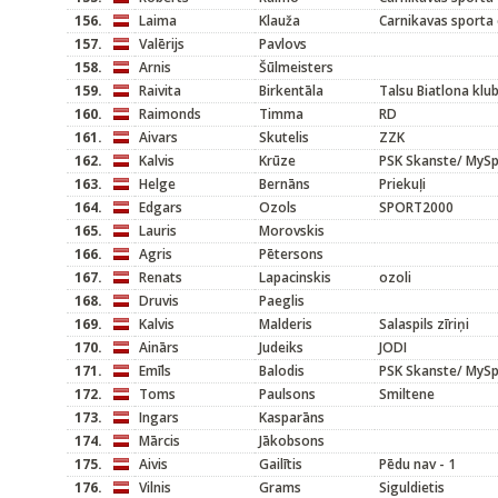
156.
Laima
Klauža
Carnikavas sporta 
157.
Valērijs
Pavlovs
158.
Arnis
Šūlmeisters
159.
Raivita
Birkentāla
Talsu Biatlona klu
160.
Raimonds
Timma
RD
161.
Aivars
Skutelis
ZZK
162.
Kalvis
Krūze
PSK Skanste/ MyS
163.
Helge
Bernāns
Priekuļi
164.
Edgars
Ozols
SPORT2000
165.
Lauris
Morovskis
166.
Agris
Pētersons
167.
Renats
Lapacinskis
ozoli
168.
Druvis
Paeglis
169.
Kalvis
Malderis
Salaspils zīriņi
170.
Ainārs
Judeiks
JODI
171.
Emīls
Balodis
PSK Skanste/ MyS
172.
Toms
Paulsons
Smiltene
173.
Ingars
Kasparāns
174.
Mārcis
Jākobsons
175.
Aivis
Gailītis
Pēdu nav - 1
176.
Vilnis
Grams
Siguldietis