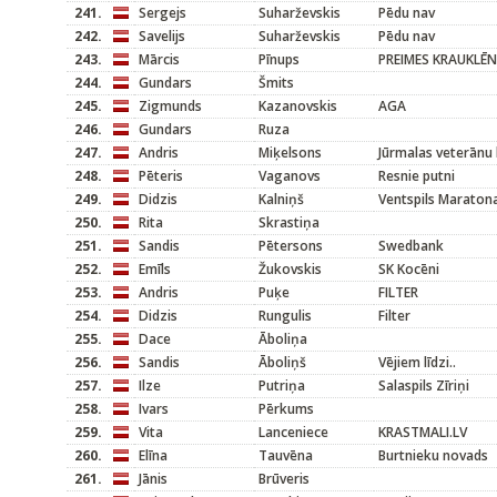
241.
Sergejs
Suharževskis
Pēdu nav
242.
Savelijs
Suharževskis
Pēdu nav
243.
Mārcis
Pīnups
PREIMES KRAUKLĒ
244.
Gundars
Šmits
245.
Zigmunds
Kazanovskis
AGA
246.
Gundars
Ruza
247.
Andris
Miķelsons
Jūrmalas veterānu 
248.
Pēteris
Vaganovs
Resnie putni
249.
Didzis
Kalniņš
Ventspils Maraton
250.
Rita
Skrastiņa
251.
Sandis
Pētersons
Swedbank
252.
Emīls
Žukovskis
SK Kocēni
253.
Andris
Puķe
FILTER
254.
Didzis
Rungulis
Filter
255.
Dace
Āboliņa
256.
Sandis
Āboliņš
Vējiem līdzi..
257.
Ilze
Putriņa
Salaspils Zīriņi
258.
Ivars
Pērkums
259.
Vita
Lanceniece
KRASTMALI.LV
260.
Elīna
Tauvēna
Burtnieku novads
261.
Jānis
Brūveris