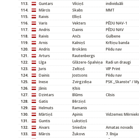
113.
Guntars
Vilciņš
individuāli
114.
Mārcis
Skabs
MMT
115.
Raivis
Elliņš
116.
Varis
Vekters
PĒDU NAV-1
117.
Andris
Dainis
PĒDU NAV
118.
Raivis
Ančs
Gulbene
119.
Arnis
Kalniņš
Krītiņu banda
120.
Andris
Brokāns
Pēdu nav
121.
Arturs
Rautenbergs
122.
Līga
Glāzere-Spalviņa
Radi un draugi
123.
Juris
Zeltiņš
VIP Print
124.
Dainis
Jostsons
Pēdu nav
125.
Inese
Zvirgzdiņa
PSK „Skanste” / M
126.
Jānis
Ķīsis
127.
Dzintars
Blūms
Cēsis
128.
Gatis
Bērziņš
129.
Helmuts
Ramanis
130.
Mārtiņš
Apinis
Vidzemes Mērniek
131.
Guntis
Lukstiņš
132.
Aivars
Sniedze
Amatas novads
133.
Mārcis
Žukovs
7. līnija