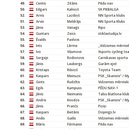
49.
Centis
Zitāns
Pēdu nav
50.
Edgars
Kalniņš
SK PIEBALGA
52.
Arnis
Lazdiņš
NN Sporta klubs
51.
Arvis
Meldrājs
NN Sporta Klubs
53.
Jānis
Vanags
Ripo
54.
Guntars
Zeics
stiklastudija.lv
55.
Ēvalds
Pavlovs
56.
Ints
Lērme
,,Vidzemes mērniek
57.
Ivo
Viļumovs
Xsports cycling t
58.
Sergejs
Rodionovs
Carnikavas sporta 
59.
Jānis
Laubergs
Garām ejot
60.
Kristaps
Rūsiņš
Toyota Team
61.
Kaspars
Meinuzs
PSK „Skanste” / M
62.
Gints
Rudzītis
Vidzemes mērnieks
63.
Egils
Kampuss
PĒDU NAV-1
64.
Jānis
Neimanis
Talsu Biatlona klu
65.
Andris
Knodze
PSK „Skanste” / M
66.
Jānis
Prančs
Piņķi
67.
Kaspars
Beitāns
Dopings.lv
68.
Andis
Gailis
Vidzemes mērniek
69.
Māris
Fūrmanis
Pēdu nav