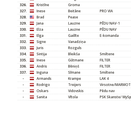
326.
Kristīne
Groma
327.
Inese
Beitāne
PRO VIA
328.
Brad
Pease
329.
Jana
Lauzne
PĒDU NAV-1
330.
Elza
Lauzne
PĒDU NAV
331.
Elga
Gailīte
E-komanda
332.
Signe
Vanadziņa
333.
Juris
Rozguls
334.
Sintija
Bleikša
Smiltene
335.
Inese
Gūtmane
FILTER
336.
Andris
Bēniņš
FILTER
337.
Inguna
Sīmane
Smiltene
-
Armands
Krampe
LAK 4
-
Rodrigo
Treijers
Virsotne/MARMOT
-
Oskars
Vidovskis
Pēdu nav
-
Sanita
Vītola
PSK Skanste/ MyS