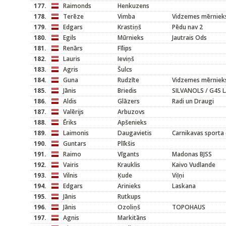
177.
Raimonds
Henkuzens
178.
Terēze
Vimba
Vidzemes mērniek
179.
Edgars
Krastiņš
Pēdu nav 2
180.
Egils
Mūrnieks
Jautrais Ods
181.
Renārs
Fīlips
182.
Lauris
Ieviņš
183.
Agris
Šulcs
184.
Guna
Rudzīte
Vidzemes mērnieks
185.
Jānis
Briedis
SILVANOLS / G4S 
186.
Aldis
Glāzers
Radi un Draugi
187.
Valērijs
Arbuzovs
188.
Ēriks
Apšenieks
189.
Laimonis
Daugavietis
Carnikavas sporta 
190.
Guntars
Plīkšis
191.
Raimo
Vīgants
Madonas BJSS
192.
Vairis
Krauklis
Kaivo Vudlande
193.
Vilnis
Ķude
Viļņi
194.
Edgars
Arinieks
Laskana
195.
Jānis
Rutkups
196.
Jānis
Ozoliņš
TOPOHAUS
197.
Agnis
Markitāns