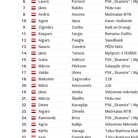
6.
Lauris
Purniņš
PSK „Skanste” / M
7.
Jānis
Rubiks
Pēdu nav
8.
Andris
Ansons
Mežmalas MTB
10.
Agnis
Apse
Kaivo-Vudlande
9.
Zigmārs
Zučiks
Radi un Draugi
11.
Kaspars
Serģis
Rietumu-Delfin
12.
Aigars
Paegle
Swedbank
13.
Nauris
Zviedris
PĒDU NAV
14.
Jānis
Teteris
MySport-STEVENS
15.
Gatis
Svētiņš
PSK „Skanste” / M
16.
Mārcis
Pērkons
Salaspils zīriņi
17.
Valdis
Ukins
PSK „Skanste” / M
18.
Maksims
Zagoruiko
ZZK
20.
Māris
Antoņevičs
zzk
19.
Jānis
Vimba
Vidzemes mērniek
21.
Mārcis
Ābelīte
Pēdu nav
22.
Deins
Kaņepējs
PSK „Skanste” / M
23.
Aigars
Zīmelis
Mežmalas MTB
24.
Raimonds
Brics
PSK „Skanste” / M
25.
Agris
Kalējs
Vidzemes Mērniek
26.
Kārlis
Vanags
Talsu Biatlona klu
27.
Juris
Damškalns
Talsu Biatlona klu