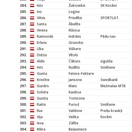
284.
Ints
Žukovskis
SK Kocēni
285.
Ivo
Logins
286.
Vilnis
Priedītis
SPORTLAT.
287.
Santa
Ābelīte
288.
Vineta
Rūsiņa
289.
Raimonds
Indrāns
Pēdu nav
290.
Erlens
Grunckis
291.
Lība
Viškere
292.
Didzis
Vītols
293.
Aldis
Čākurs
sigulda
294.
Ints
Rudītis
Smiltene
295.
Gunta
Fetere-Fektere
296.
Kristīne
Jansone
Swedbank
297.
Gunārs
Mats
Mežmalas MTB
298.
Solvita
Kauliņa
299.
Gunita
Tomsone
300.
Raitis
Puriņš
Smiltene
301.
Ilva
Valdone
Preiļu kraukļi
302.
Vija
Velika
Kocēni
303.
Ieva
Zālīte
304.
Māra
Beļauniece