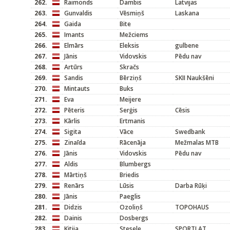
262.
Raimonds
Dambis
Latvijas
263.
Gunvaldis
Vēsmiņš
Laskana
264.
Gaida
Bite
265.
Imants
Mežciems
266.
Elmārs
Eleksis
gulbene
267.
Jānis
Vidovskis
Pēdu nav
268.
Artūrs
Skračs
269.
Sandis
Bērziņš
SKII Naukšēni
270.
Mintauts
Buks
271.
Eva
Meijere
272.
Pēteris
Serģis
Cēsis
273.
Kārlis
Ertmanis
274.
Sigita
Vāce
Swedbank
275.
Zinaīda
Rācenāja
Mežmalas MTB
276.
Jānis
Vidovskis
Pēdu nav
277.
Aldis
Blumbergs
278.
Mārtiņš
Briedis
279.
Renārs
Lūsis
Darba Rūķi
280.
Jānis
Paeglis
281.
Didzis
Ozoliņš
TOPOHAUS
282.
Dainis
Dosbergs
283.
Kitija
Stesele
SPORTLAT