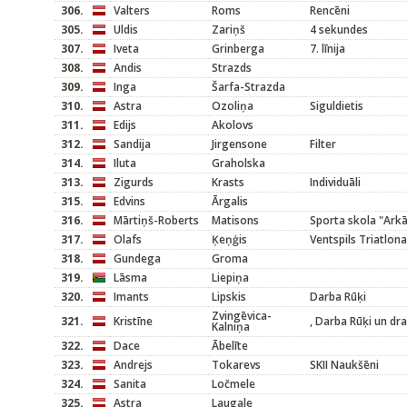
306.
Valters
Roms
Rencēni
305.
Uldis
Zariņš
4 sekundes
307.
Iveta
Grinberga
7. līnija
308.
Andis
Strazds
309.
Inga
Šarfa-Strazda
310.
Astra
Ozoliņa
Siguldietis
311.
Edijs
Akolovs
312.
Sandija
Jirgensone
Filter
314.
Iluta
Graholska
313.
Zigurds
Krasts
Individuāli
315.
Edvins
Ārgalis
316.
Mārtiņš-Roberts
Matisons
Sporta skola "Arkā
317.
Olafs
Ķeņģis
Ventspils Triatlona
318.
Gundega
Groma
319.
Lāsma
Liepiņa
320.
Imants
Lipskis
Darba Rūķi
Zvingēvica-
321.
Kristīne
, Darba Rūķi un dr
Kalniņa
322.
Dace
Ābelīte
323.
Andrejs
Tokarevs
SKII Naukšēni
324.
Sanita
Ločmele
325.
Astra
Laugale