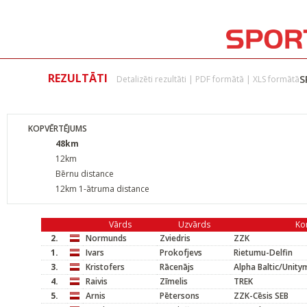
REZULTĀTI
S
Detalizēti rezultāti
|
PDF formātā
|
XLS formātā
KOPVĒRTĒJUMS
48km
12km
Bērnu distance
12km 1-ātruma distance
Vārds
Uzvārds
Ko
2.
Normunds
Zviedris
ZZK
1.
Ivars
Prokofjevs
Rietumu-Delfin
3.
Kristofers
Rācenājs
Alpha Baltic/Unit
4.
Raivis
Zīmelis
TREK
5.
Arnis
Pētersons
ZZK-Cēsis SEB