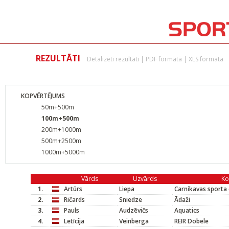
REZULTĀTI
Detalizēti rezultāti
|
PDF formātā
|
XLS formātā
KOPVĒRTĒJUMS
50m+500m
100m+500m
200m+1000m
500m+2500m
1000m+5000m
Vārds
Uzvārds
K
1.
Artūrs
Liepa
Carnikavas sporta 
2.
Ričards
Sniedze
Ādaži
3.
Pauls
Audzēvičs
Aquatics
4.
Letīcija
Veinberga
REIR Dobele