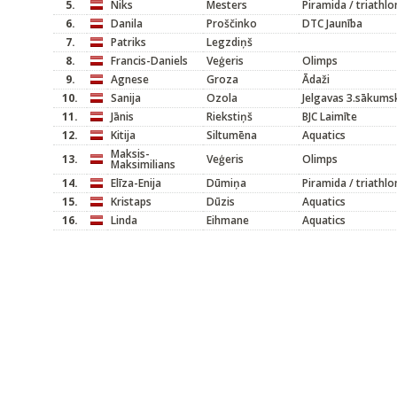
5.
Niks
Mesters
Piramida / triathlo
6.
Danila
Proščinko
DTC Jaunība
7.
Patriks
Legzdiņš
8.
Francis-Daniels
Veģeris
Olimps
9.
Agnese
Groza
Ādaži
10.
Sanija
Ozola
Jelgavas 3.sākums
11.
Jānis
Riekstiņš
BJC Laimīte
12.
Kitija
Siltumēna
Aquatics
Maksis-
13.
Veģeris
Olimps
Maksimilians
14.
Elīza-Enija
Dūmiņa
Piramida / triathlo
15.
Kristaps
Dūzis
Aquatics
16.
Linda
Eihmane
Aquatics