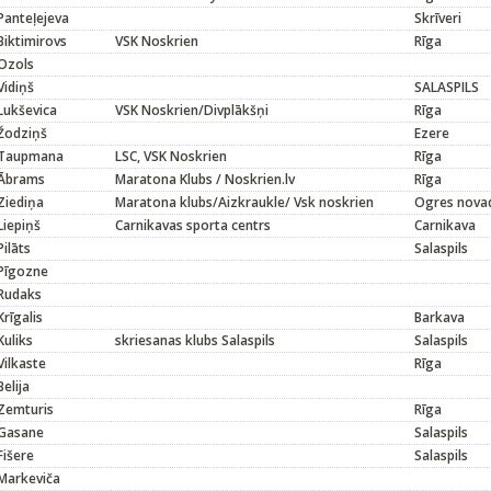
Panteļejeva
Skrīveri
Biktimirovs
VSK Noskrien
Rīga
Ozols
Vidiņš
SALASPILS
Lukševica
VSK Noskrien/Divplākšņi
Rīga
Žodziņš
Ezere
Taupmana
LSC, VSK Noskrien
Rīga
Ābrams
Maratona Klubs / Noskrien.lv
Rīga
Ziediņa
Maratona klubs/Aizkraukle/ Vsk noskrien
Ogres nova
Liepiņš
Carnikavas sporta centrs
Carnikava
Pilāts
Salaspils
Pīgozne
Rudaks
Krīgalis
Barkava
Kuliks
skriesanas klubs Salaspils
Salaspils
Vilkaste
Rīga
Belija
Zemturis
Rīga
Gasane
Salaspils
Fišere
Salaspils
Markeviča