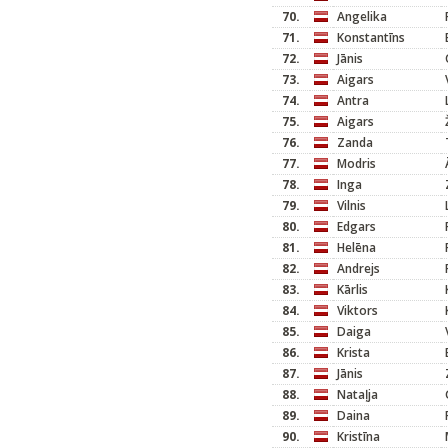
70.
Angelika
71.
Konstantīns
72.
Jānis
73.
Aigars
74.
Antra
75.
Aigars
76.
Zanda
77.
Modris
78.
Inga
79.
Vilnis
80.
Edgars
81.
Helēna
82.
Andrejs
83.
Kārlis
84.
Viktors
85.
Daiga
86.
Krista
87.
Jānis
88.
Nataļja
89.
Daina
90.
Kristīna