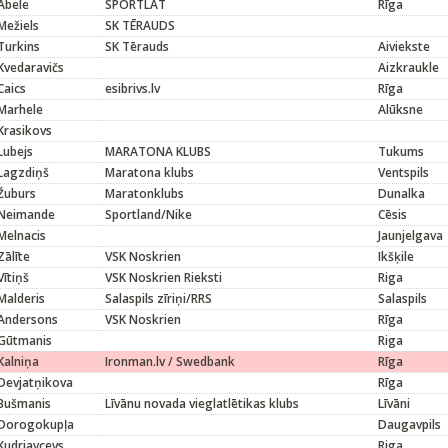
Ābele
SPORTLAT
Rīga
Mežiels
SK TĒRAUDS
Turkins
SK Tērauds
Aiviekste
Kvedaravičs
Aizkraukle
Caics
esibrivs.lv
Rīga
Marhele
Alūksne
Krasikovs
Lubejs
MARATONA KLUBS
Tukums
Lagzdiņš
Maratona klubs
Ventspils
Žuburs
Maratonklubs
Dunalka
Neimande
Sportland/Nike
Cēsis
Melnacis
Jaunjelgava
Zālīte
VSK Noskrien
Ikšķile
Vītiņš
VSK Noskrien Rieksti
Riga
Malderis
Salaspils zīriņi/RRS
Salaspils
Andersons
VSK Noskrien
Rīga
Gūtmanis
Riga
Kalniņa
Ironman.lv / Swedbank
Rīga
Devjatņikova
Rīga
Bušmanis
Līvānu novada vieglatlētikas klubs
Līvāni
Dorogokupļa
Daugavpils
Kudrjavcevs
Riga