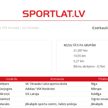
Ezerkauli
|
PDF formātā
|
XLS formātā
REZULTĀTI PA GRUPĀM
21,097 km
10,55 km
5,27 km
Bērnu skrējiens - 0,7km
Uzvārds
Komanda
Pilsēta
Višķers
SK Tērauds/ Lāča sporta skola
Rīga
Serjogins
Adidas/ VSK Noskrien
Mārupe
Bērziņš
SiS Latvija
Kuldīga
Kaimiņš
Ogres nova
Macuks
Jēkabpils sporta centrs, Valsts policija
Jēkabpils