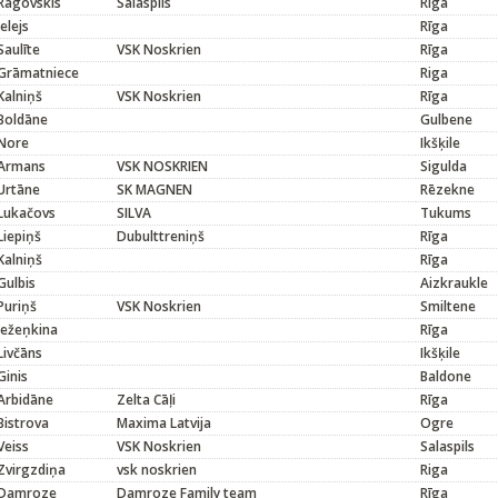
Ragovskis
Salaspils
Rīga
Ielejs
Rīga
Saulīte
VSK Noskrien
Rīga
Grāmatniece
Riga
Kalniņš
VSK Noskrien
Rīga
Boldāne
Gulbene
Nore
Ikšķile
Armans
VSK NOSKRIEN
Sigulda
Urtāne
SK MAGNEN
Rēzekne
Lukačovs
SILVA
Tukums
Liepiņš
Dubulttreniņš
Rīga
Kalniņš
Rīga
Gulbis
Aizkraukle
Puriņš
VSK Noskrien
Smiltene
Ježeņkina
Rīga
Livčāns
Ikšķile
Ginis
Baldone
Arbidāne
Zelta Cāļi
Rīga
Bistrova
Maxima Latvija
Ogre
Veiss
VSK Noskrien
Salaspils
Zvirgzdiņa
vsk noskrien
Riga
Damroze
Damroze Family team
Rīga