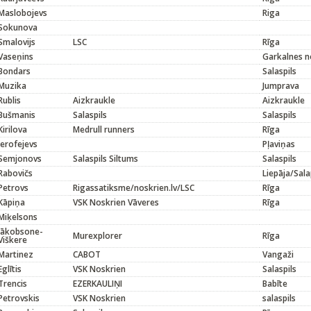
Maslobojevs
Riga
Sokunova
Smalovijs
LSC
Rīga
Vaseņins
Garkalnes n
Bondars
Salaspils
Muzika
Jumprava
Rublis
Aizkraukle
Aizkraukle
Bušmanis
Salaspils
Salaspils
Kirilova
Medrull runners
Rīga
Jerofejevs
Pļaviņas
Semjonovs
Salaspils Siltums
Salaspils
Rabovičs
Liepāja/Sala
Petrovs
Rigassatiksme/noskrien.lv/LSC
Rīga
Kāpiņa
VSK Noskrien Vāveres
Rīga
Miķelsons
Jākobsone-
Murexplorer
Rīga
Viškere
Martinez
CABOT
Vangaži
Eglītis
VSK Noskrien
Salaspils
Trencis
EZERKAULIŅI
Babīte
Petrovskis
VSK Noskrien
salaspils