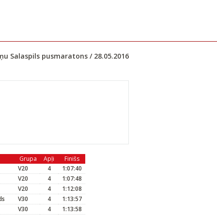
ņu Salaspils pusmaratons / 28.05.2016
Grupa
Apļi
Finišs
V20
4
1:07:40
V20
4
1:07:48
V20
4
1:12:08
ds
V30
4
1:13:57
V30
4
1:13:58