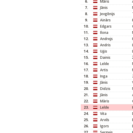
6.
Māris
7.
Jānis
8.
Jevgēnijs
9.
Ainārs
10.
Edgars
11.
Ilona
12.
Andrejs
13.
Andris
14.
Uģis
15.
Dainis
16.
Lelde
17.
Artis
18.
Inga
19.
Jānis
20.
Didzis
21.
Jānis
22.
Māris
23.
Lelde
24.
Vita
25.
Arvils
26.
Igors
27.
Sergejs