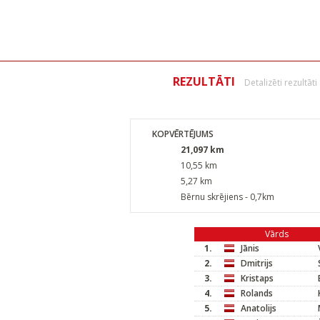
REZULTĀTI
Detalizēti rezultāti
KOPVĒRTĒJUMS
21,097 km
10,55 km
5,27 km
Bērnu skrējiens - 0,7km
Vārds
1.
Jānis
2.
Dmitrijs
3.
Kristaps
4.
Rolands
5.
Anatolijs