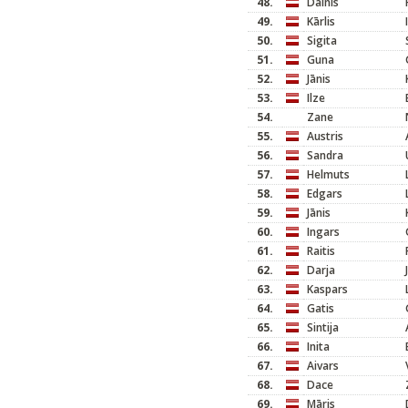
48.
Dainis
49.
Kārlis
50.
Sigita
51.
Guna
52.
Jānis
53.
Ilze
54.
Zane
55.
Austris
56.
Sandra
57.
Helmuts
58.
Edgars
59.
Jānis
60.
Ingars
61.
Raitis
62.
Darja
63.
Kaspars
64.
Gatis
65.
Sintija
66.
Inita
67.
Aivars
68.
Dace
69.
Māris