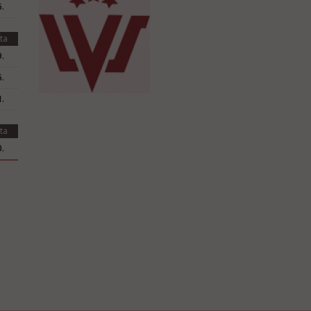
.
ta
.
.
.
ta
.