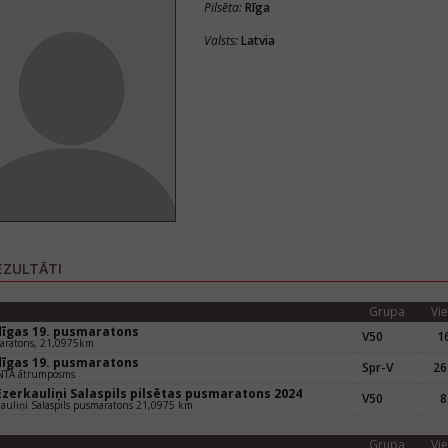
Pilsēta:
Rīga
Valsts:
Latvia
EZULTĀTI
Grupa
Vie
dīgas 19. pusmaratons
V50
16
aratons, 21,0975km
dīgas 19. pusmaratons
Spr-V
26
NTA ātrumposms
Ezerkauliņi Salaspils pilsētas pusmaratons 2024
V50
8
auliņi Salaspils pusmaratons 21,0975 km
Grupa
Vie