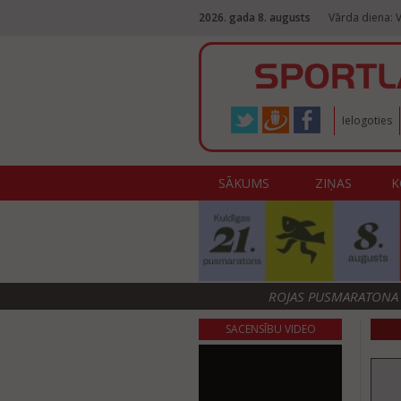
2026. gada 8. augusts
Vārda diena: V
Ielogoties
SĀKUMS
ZIŅAS
K
ROJAS PUSMARATONA F
SACENSĪBU VIDEO