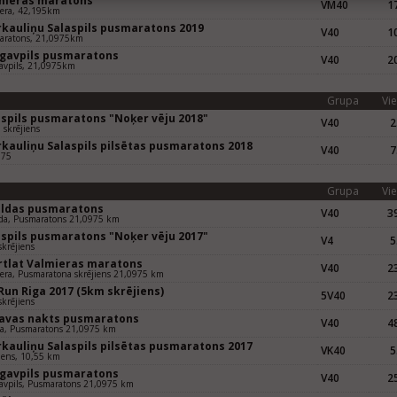
mieras maratons
VM40
17
iera, 42,195km
rkauliņu Salaspils pusmaratons 2019
V40
10
aratons, 21,0975km
gavpils pusmaratons
V40
20
avpils, 21,0975km
Grupa
Vie
aspils pusmaratons "Noķer vēju 2018"
V40
2
skrējiens
rkauliņu Salaspils pilsētas pusmaratons 2018
V40
7
975
Grupa
Vie
uldas pusmaratons
V40
39
da, Pusmaratons 21,0975 km
aspils pusmaratons "Noķer vēju 2017"
V4
5
krējiens
rtlat Valmieras maratons
V40
23
era, Pusmaratona skrējiens 21,0975 km
Run Riga 2017 (5km skrējiens)
5V40
23
krējiens
gavas nakts pusmaratons
V40
48
va, Pusmaratons 21,0975 km
rkauliņu Salaspils pilsētas pusmaratons 2017
VK40
5
iens, 10,55 km
gavpils pusmaratons
V40
25
avpils, Pusmaratons 21,0975 km