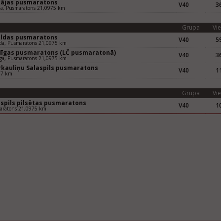
pājas pusmaratons
V40
36
ja, Pusmaratons 21,0975 km
Grupa
Vie
uldas pusmaratons
V40
59
da, Pusmaratons 21,0975 km
dīgas pusmaratons (LČ pusmaratonā)
V40
36
ga, Pusmaratons 21,0975 km
rkauliņu Salaspils pusmaratons
V40
11
97 km
Grupa
Vie
aspils pilsētas pusmaratons
V40
10
aratons 21,0975 km