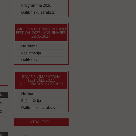
Programma 2026
Dalībnieku saraksts
24H ROJA ULTRAMARATHON
FESTIVAL 2027 (NORISINĀSIES:
28.05.2027)
Nolikums
Reģistrācija
Dalībnieki
ROJAS PUSMARATONA
FESTIVĀLS 2027,
(NORISINĀSIES: 10.07.2027)
Nolikums
ta
Reģistrācija
.
Dalībnieku saraksts
2.
.
ATBALSTĪTĀJI
ta