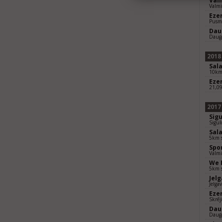
Val
Valm
Eze
Pusm
Dau
Daug
2018
Sal
10km 
Eze
21,0
2017
Sig
Sigul
Sal
5km s
Spo
Valmi
We 
5km s
Jel
Jelga
Eze
Skrēj
Dau
Daug