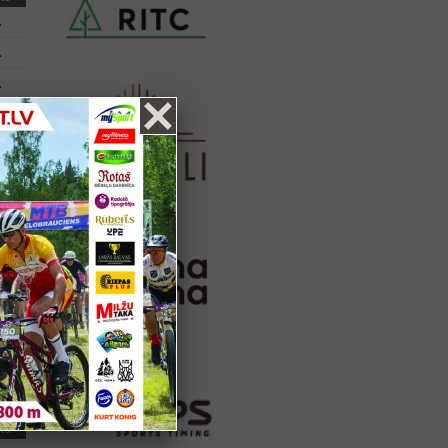
.
.
.
ta
.
.
ta
.
ta
.
.
ta