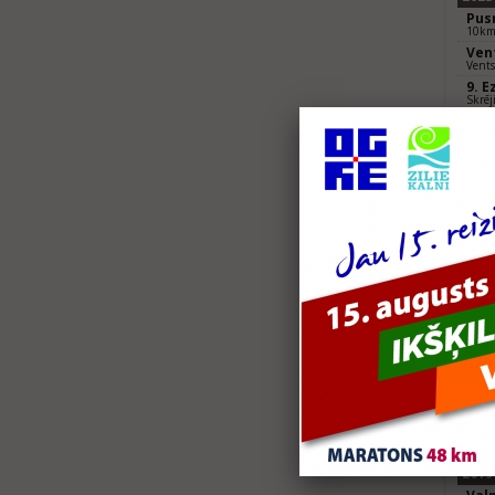
Pus
10km 
Ven
Vents
9. E
Skrēj
2022
Skrē
skr
10km 
8. E
Ezer
2021
Kul
Latv
10k
2020
Sal
21km
Sal
10,5
2019