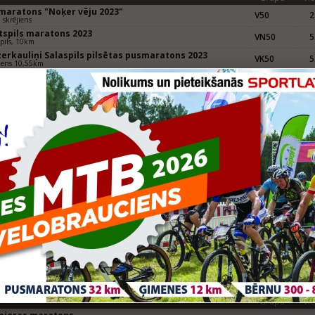
maratons "Noķer vēju 2023"
V50
2
skrējiens
tspils maratons 2023
VN50
5
pils, 10km
zerkauliņi Salaspils pilsētas pusmaratons 2023
VK50
5
iens 10,55km
Grupa
Vie
jiens Piltene 2022, Latvijas čempionāts 10km šosejas
VN50
12
ējienā
skrējiens
zerkauliņi Salaspils pilsētas pusmaratons 2022
V50
9
kauliņi pusmaratons 21,0975km
Grupa
Vie
dīgas pusmaratons 2021, skrējienu seriāls "Skrien
VN50
7
ija"
m
Grupa
Vie
aspils pusmaratons "Noķer vēju 2020"
VM40
8
 Skrējiens
aspils pilsētas pusmaratons 2020
VK40
14
5km
Grupa
Vie