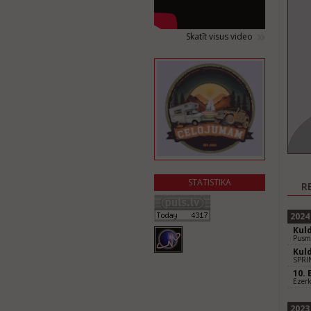
Skatīt visus video
STATISTIKA
R
2024
Kul
Pusm
Kul
SPRI
10. 
Ezerk
2023