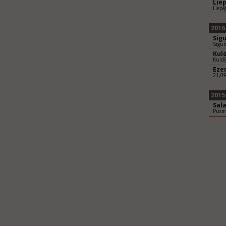
Lie
Liepā
2016
Sig
Sigul
Kul
Kuldī
Eze
21,0
2015
Sal
Pusm