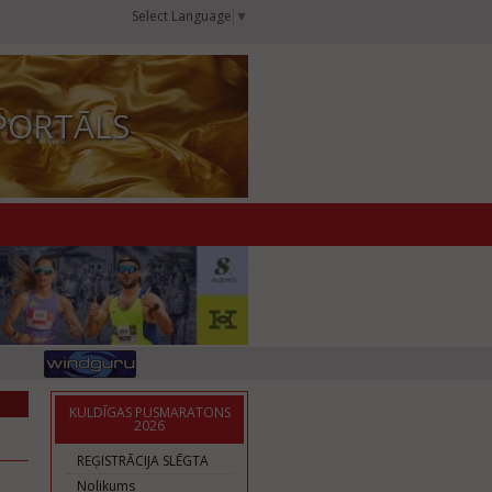
Select Language
▼
PORTĀLS
KULDĪGAS PUSMARATONS
2026
REĢISTRĀCIJA SLĒGTA
Nolikums