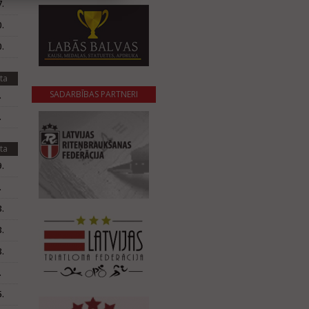
.
.
.
ta
SADARBĪBAS PARTNERI
.
.
ta
.
.
.
.
.
.
.