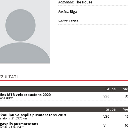
Komanda:
The House
Pilsēta:
Rīga
Valsts:
Latvia
EZULTĀTI
Grupa
Vie
ķiles MTB velobrauciens 2020
V30
39
tons 48km
Grupa
Vie
rkauliņu Salaspils pusmaratons 2019
V30
15
aratons, 21,0975km
gavpils pusmaratons
V
65
avpils, 21,0975km