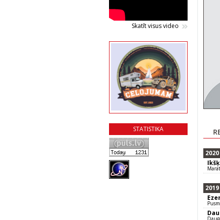
Skatīt visus video
STATISTIKA
R
2020
Ikš
Mara
2019
Eze
Pusm
Dau
Daug