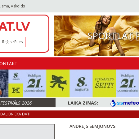
Aisma, Askolds
SPORTLAT 
Reģistrēties
ONTAKTI
ESTIVĀLS 2026
LAIKA ZIŅAS:
DALĪBNIEKA DATI
ANDREJS SEMJONOVS