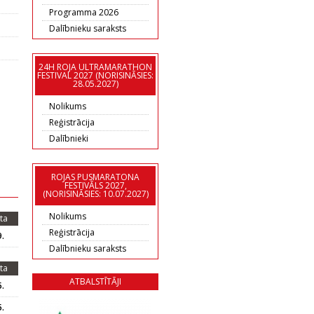
Programma 2026
Dalībnieku saraksts
24H ROJA ULTRAMARATHON
FESTIVAL 2027 (NORISINĀSIES:
28.05.2027)
Nolikums
Reģistrācija
Dalībnieki
ROJAS PUSMARATONA
FESTIVĀLS 2027,
(NORISINĀSIES: 10.07.2027)
Nolikums
ta
Reģistrācija
.
Dalībnieku saraksts
ta
ATBALSTĪTĀJI
.
.