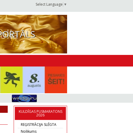
Select Language
▼
PORTĀLS
KULDĪGAS PUSMARATONS
2026
REĢISTRĀCIJA SLĒGTA
Nolikums