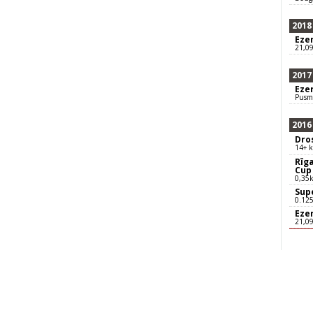
2018
Eze
21,0
2017
Eze
Pusm
2016
Dro
14+ 
Rīga
Cup
0,35
Sup
0.12
Eze
21,0