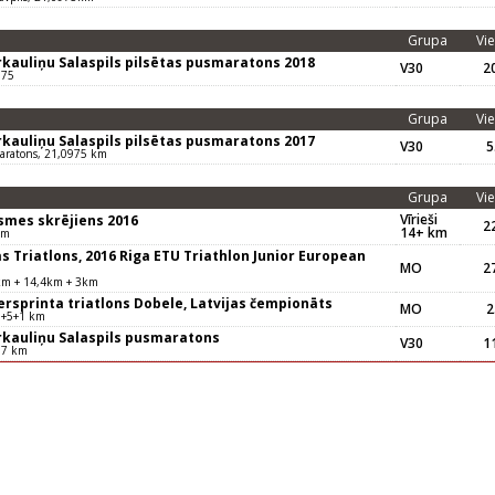
Grupa
Vie
rkauliņu Salaspils pilsētas pusmaratons 2018
V30
20
975
Grupa
Vie
rkauliņu Salaspils pilsētas pusmaratons 2017
V30
5
aratons, 21,0975 km
Grupa
Vie
Vīrieši
smes skrējiens 2016
22
14+ km
km
s Triatlons, 2016 Riga ETU Triathlon Junior European
MO
27
km + 14,4km + 3km
ersprinta triatlons Dobele, Latvijas čempionāts
MO
2
5+5+1 km
rkauliņu Salaspils pusmaratons
V30
11
97 km