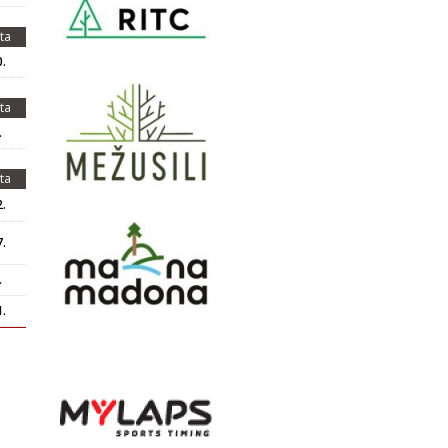
ta
.
ta
.
ta
.
.
.
.