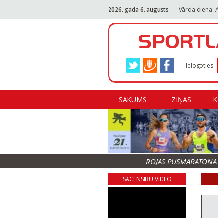
2026. gada 6. augusts
Vārda diena: 
Ielogoties
SĀKUMS
ZIŅAS
K
ROJAS PUSMARATONA F
SACENSĪBU VIDEO