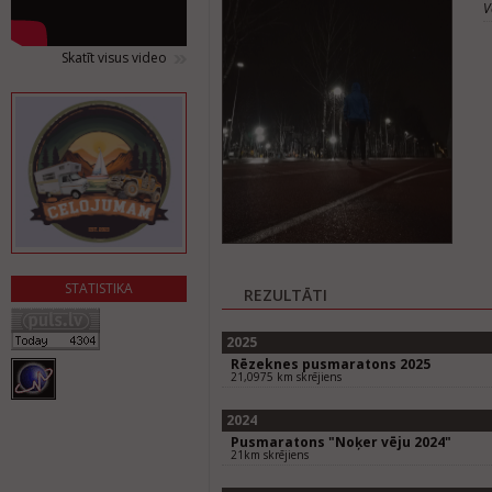
V
Skatīt visus video
STATISTIKA
REZULTĀTI
2025
Rēzeknes pusmaratons 2025
21,0975 km skrējiens
2024
Pusmaratons "Noķer vēju 2024"
21km skrējiens