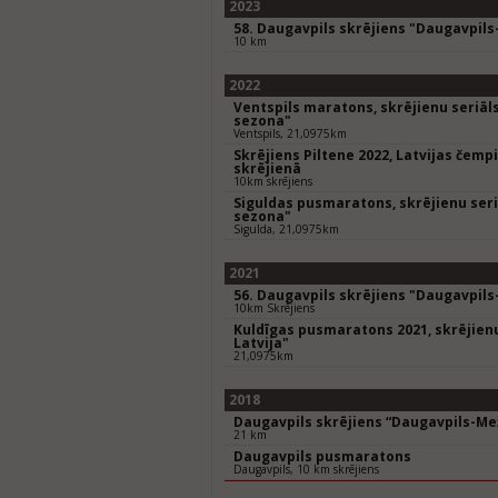
2023
58. Daugavpils skrējiens "Daugavpil
10 km
2022
Ventspils maratons, skrējienu seriāls
sezona"
Ventspils, 21,0975km
Skrējiens Piltene 2022, Latvijas čem
skrējienā
10km skrējiens
Siguldas pusmaratons, skrējienu seriā
sezona"
Sigulda, 21,0975km
2021
56. Daugavpils skrējiens "Daugavpil
10km Skrējiens
Kuldīgas pusmaratons 2021, skrējienu
Latvija"
21,0975km
2018
Daugavpils skrējiens “Daugavpils-Me
21 km
Daugavpils pusmaratons
Daugavpils, 10 km skrējiens