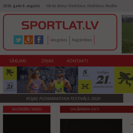
2026. gada 8. augusts
Vārda diena: Vladislava, Vladislavs, Mudīte
Ielogoties
Reģistrēties
SĀKUMS
ZIŅAS
KONTAKTI
ROJAS PUSMARATONA FESTIVĀLS 2026
SACENSĪBU VIDEO
DALĪBNIEKA DATI