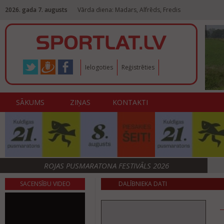
2026. gada 7. augusts
Vārda diena: Madars, Alfrēds, Fredis
Ielogoties
Reģistrēties
SĀKUMS
ZIŅAS
KONTAKTI
ROJAS PUSMARATONA FESTIVĀLS 2026
SACENSĪBU VIDEO
DALĪBNIEKA DATI