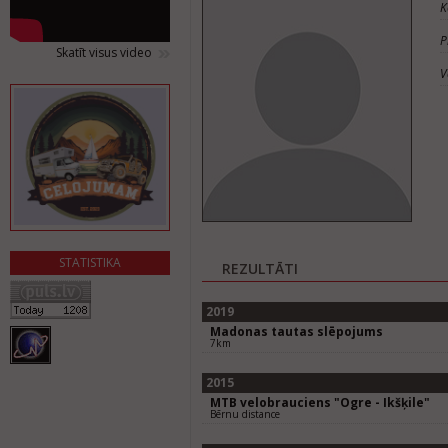
K
P
Skatīt visus video
V
STATISTIKA
REZULTĀTI
2019
Madonas tautas slēpojums
7km
2015
MTB velobrauciens "Ogre - Ikšķile"
Bērnu distance