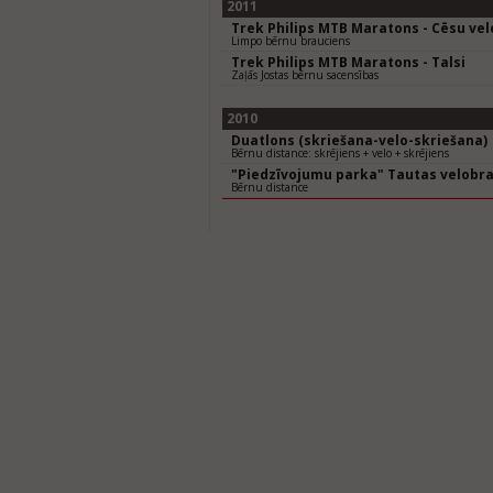
2011
Trek Philips MTB Maratons - Cēsu ve
Limpo bērnu brauciens
Trek Philips MTB Maratons - Talsi
Zaļās Jostas bērnu sacensības
2010
Duatlons (skriešana-velo-skriešana)
Bērnu distance: skrējiens + velo + skrējiens
"Piedzīvojumu parka" Tautas velobr
Bērnu distance