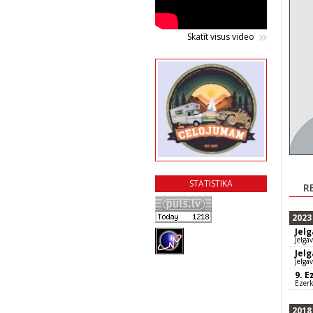
Skatīt visus video
STATISTIKA
R
2023
Jel
Jelga
Jel
Jelga
9. E
Ezer
2018