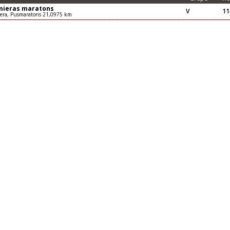
mieras maratons
V
11
era, Pusmaratons 21,0975 km