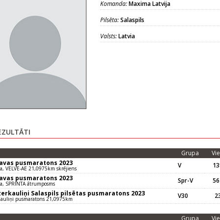
Komanda:
Maxima Latvija
Pilsēta:
Salaspils
Valsts:
Latvia
EZULTĀTI
Grupa
Vie
gavas pusmaratons 2023
V
13
va, VELVE-AE 21,0975km skrējiens
gavas pusmaratons 2023
Spr-V
56
va, SPRINTA ātrumposms
zerkauliņi Salaspils pilsētas pusmaratons 2023
V30
23
kauliņi pusmaratons 21,0975km
Grupa
Vie