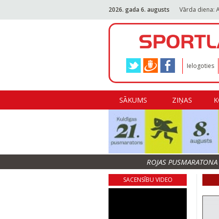
2026. gada 6. augusts
Vārda diena: 
Ielogoties
SĀKUMS
ZIŅAS
K
ROJAS PUSMARATONA F
SACENSĪBU VIDEO