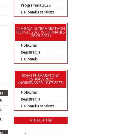
Programma 2026
Dalībnieku saraksts
24H ROJA ULTRAMARATHON
FESTIVAL 2027 (NORISINĀSIES:
28.05.2027)
Nolikums
Reģistrācija
Dalībnieki
ROJAS PUSMARATONA
FESTIVĀLS 2027,
(NORISINĀSIES: 10.07.2027)
Nolikums
ta
Reģistrācija
9.
Dalībnieku saraksts
2.
.
ATBALSTĪTĀJI
ta