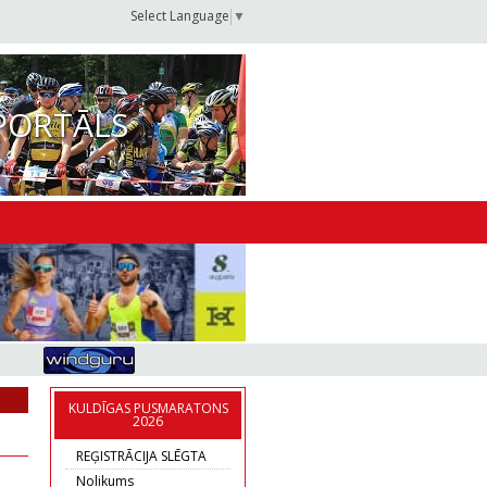
Select Language
▼
PORTĀLS
KULDĪGAS PUSMARATONS
2026
REĢISTRĀCIJA SLĒGTA
Nolikums