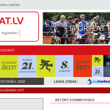
Aisma, Askolds
SPORTLAT 
Reģistrēties
ONTAKTI
ESTIVĀLS 2026
LAIKA ZIŅAS:
DALĪBNIEKA DATI
ARTŪRS DOMBROVSKIS