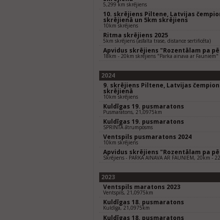
5,299 km skrējiens
10. skrējiens Piltene, Latvijas čempi
skrējienā un 5km skrējiens
10km skrējiens
Ritma skrējiens 2025
5km skrējiens (asfalta trase, distance sertificēta)
Apvidus skrējiens "Rozentālam pa p
18km - 20km skrējiens "Parka ainava ar Fauniem"
2024
9. skrējiens Piltene, Latvijas čempio
skrējienā
10km skrējiens
Kuldīgas 19. pusmaratons
Pusmaratons, 21,0975km
Kuldīgas 19. pusmaratons
SPRINTA ātrumposms
Ventspils pusmaratons 2024
10km skrējiens
Apvidus skrējiens "Rozentālam pa p
Skrējiens - PARKA AINAVA AR FAUNIEM, 20km - 
2023
Ventspils maratons 2023
Ventspils, 21,0975km
Kuldīgas 18. pusmaratons
Kuldīga, 21,0975km
Kuldīgas 18. pusmaratons