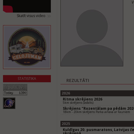
V
Skatīt visus video
STATISTIKA
REZULTĀTI
2026
Ritma skrējiens 2026
5km skrējiens (asfalts)
Skrējiens "Rozentālam pa pēdām 202
18km - 20km skrējiens Parka ainava ar Fauniem
2025
Kuldīgas 20. pusmaratons, Latvijas 
skrējienā