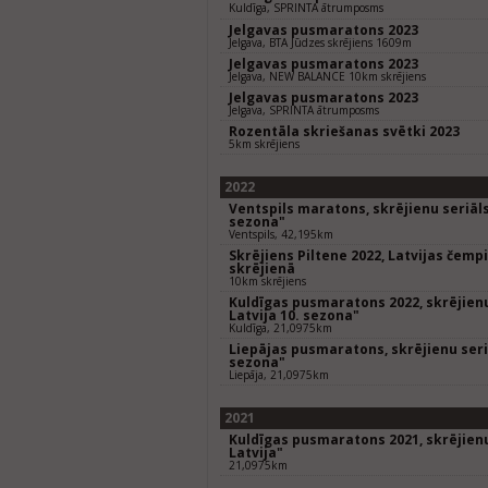
Kuldīga, SPRINTA ātrumposms
Jelgavas pusmaratons 2023
Jelgava, BTA Jūdzes skrējiens 1609m
Jelgavas pusmaratons 2023
Jelgava, NEW BALANCE 10km skrējiens
Jelgavas pusmaratons 2023
Jelgava, SPRINTA ātrumposms
Rozentāla skriešanas svētki 2023
5km skrējiens
2022
Ventspils maratons, skrējienu seriāls
sezona"
Ventspils, 42,195km
Skrējiens Piltene 2022, Latvijas čem
skrējienā
10km skrējiens
Kuldīgas pusmaratons 2022, skrējienu
Latvija 10. sezona"
Kuldīga, 21,0975km
Liepājas pusmaratons, skrējienu seriā
sezona"
Liepāja, 21,0975km
2021
Kuldīgas pusmaratons 2021, skrējienu
Latvija"
21,0975km