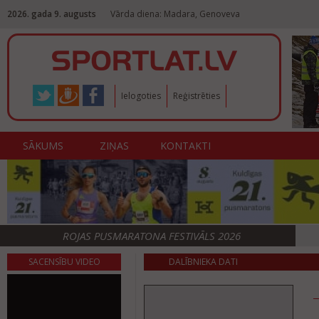
2026. gada 9. augusts
Vārda diena: Madara, Genoveva
Ielogoties
Reģistrēties
SĀKUMS
ZIŅAS
KONTAKTI
ROJAS PUSMARATONA FESTIVĀLS 2026
SACENSĪBU VIDEO
DALĪBNIEKA DATI