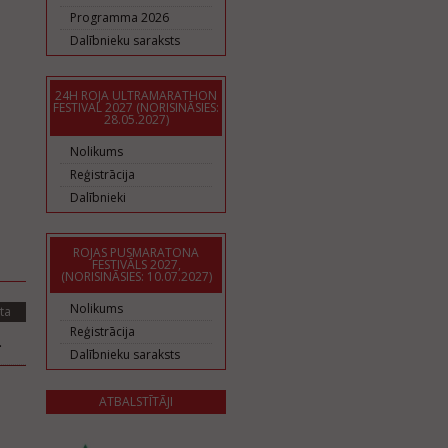
Programma 2026
Dalībnieku saraksts
24H ROJA ULTRAMARATHON
FESTIVAL 2027 (NORISINĀSIES:
28.05.2027)
Nolikums
Reģistrācija
Dalībnieki
ROJAS PUSMARATONA
FESTIVĀLS 2027,
(NORISINĀSIES: 10.07.2027)
Nolikums
ta
Reģistrācija
.
Dalībnieku saraksts
ATBALSTĪTĀJI