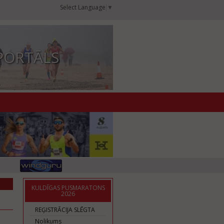
Select Language
▼
PORTĀLS
KULDĪGAS PUSMARATONS
2026
REĢISTRĀCIJA SLĒGTA
Nolikums