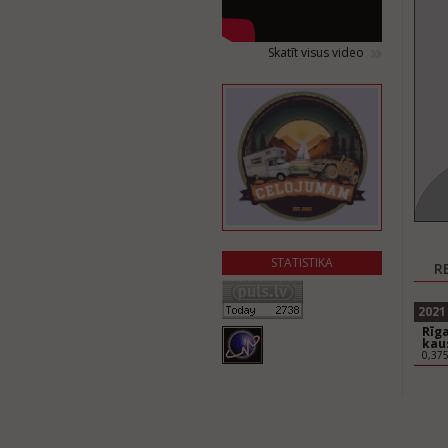
Skatīt visus video
STATISTIKA
R
2021
Rīga
kaus
0,37