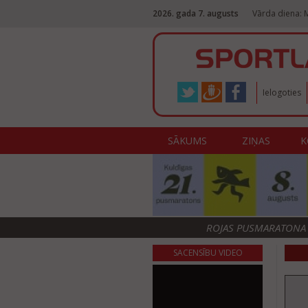
2026. gada 7. augusts
Vārda diena: M
Ielogoties
SĀKUMS
ZIŅAS
K
ROJAS PUSMARATONA F
SACENSĪBU VIDEO