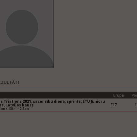
EZULTĀTI
Grupa
Vie
s Triatlons 2021, sacensību diena, sprints, ETU Junioru
F17
1
s, Latvijas kauss
5km + 13km + 2,5km