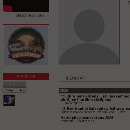
V
Skatīt visus video
STATISTIKA
REZULTĀTI
2026
11. skrējiens Piltene, Latvijas čempi
skrējienā un 5km skrējiens
10km skrējiens
12. Ezerkauliņi Salaspils pilsētas pu
Salaspils novada domes tautas skrējiens 5,27km
Ventspils pusmaratons 2026
Ventspils, 5km skrējiens