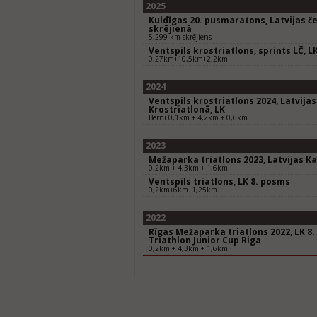
2025
Kuldīgas 20. pusmaratons, Latvijas 
skrējienā
5,299 km skrējiens
Ventspils krostriatlons, sprints LČ, L
0,27km+10,5km+2,2km
2024
Ventspils krostriatlons 2024, Latvij
Krostriatlonā, LK
Bērni 0,1km + 4,2km + 0,6km
2023
Mežaparka triatlons 2023, Latvijas 
0,2km + 4,3km + 1,6km
Ventspils triatlons, LK 8. posms
0,2km+6km+1,25km
2022
Rīgas Mežaparka triatlons 2022, LK 8
Triathlon Junior Cup Riga
0,2km + 4,3km + 1,6km