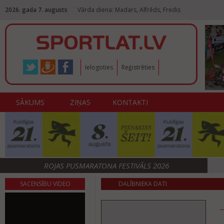
2026. gada 7. augusts
Vārda diena: Madars, Alfrēds, Fredis
Ielogoties
Reģistrēties
SĀKUMS
ZIŅAS
KONTAKTI
ROJAS PUSMARATONA FESTIVĀLS 2026
SACENSĪBU VIDEO
DALĪBNIEKA DATI